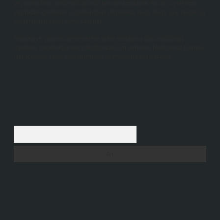
veya araştırma yükümlülüğümüz bulunmamaktadır. Ancak, üyelerimiz
yazdıkları içeriklerin sorumluluğunu taşımakta olup, siteye üye olarak bu
sorumluluğu kabul etmiş sayılırlar.
Hukuka ve yasal düzenlemelere aykırı olduğunu düşündüğünüz
içerikleri,
backlinkpanelicomtr@gmail.com
adresine bildirmeniz halinde,
ilgili içerikler yasal süre içerisinde sitemizden kaldırılacaktır.
Arama