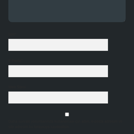
İsim*
E-Posta*
Web Sitesi
Daha sonraki yorumlarımda kullanılması için adım, e-posta adresim ve
site adresim bu tarayıcıya kaydedilsin.