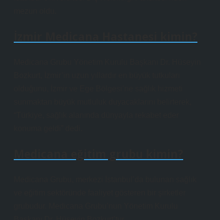
mezun oldu.
İzmir Medicana Hastanesi kimin?
Medicana Grubu Yönetim Kurulu Başkanı Dr. Hüseyin
Bozkurt, İzmir’in uzun yıllardır en büyük tutkuları
olduğunu, İzmir ve Ege Bölgesi’ne sağlık hizmeti
sunmaktan büyük mutluluk duyacaklarını belirterek,
“Türkiye, sağlık alanında dünyayla rekabet eder
konuma geldi” dedi.
Medicana eğitim grubu kimin?
Medicana Grubu, merkezi İstanbul’da bulunan sağlık
ve eğitim sektöründe faaliyet gösteren bir şirketler
grubudur. Medicana Grubu’nun Yönetim Kurulu
Başkanı Dr. Hüseyin Bozkurt’tur.