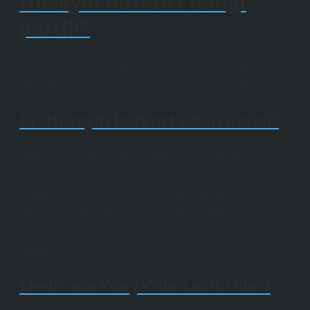
Hüseyin Bozkurt hangi
partili?
CHP Konya 26. Dönem TBMM milletvekili olup, halen
Atatürkçü Düşünce Derneği Başkanlığını yürütmektedir.
Dr. Hüseyin Bozkurt aslen nereli?
Medicana Sağlık Grubu Yönetim Kurulu Başkanı Dr.
Hüseyin Bozkurt, 9 Mart 1962’de İstanbul’da doğdu.
İstanbul Üniversitesi Diş Hekimliği Fakültesi mezunu
olan Dr. Bozkurt, diş hekimi olarak mesleğe başladı.
1992’de birkaç doktor arkadaşıyla birlikte ilk özel
hastanesini açtı.
Medicana Konya’nın sahibi kim?