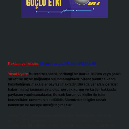
Reklam ve İletişim:
Skype: live:.cid.575569c608265c69
Yasal Uyarı:
Bu internet sitesi, herhangi bir marka, kurum veya şahıs
şirketi ile hiçbir bağlantısı bulunmamaktadır. Sitede yalnızca kendi
hazırladığımız makaleler paylaşılmaktadır. Burada yer alan içerikler
haber niteliği taşımamakta olup, gerçek kurum ve kişiler hakkında
paylaşım yapılmamaktadır. Gerçek kurum ve kişiler ile isim
benzerlikleri tamamen tesadüfidir. Sitemizdeki bilgiler taslak
halindedir ve tavsiye niteliği taşımazlar.
Sitemiz, 5651 Sayılı Kanun gereğince Bilgi Teknolojileri ve İletişim
Kurumu (BTK) tarafından onaylanmış bir Yer Sağlayıcı olarak hizmet
vermektedir. Bu nedenle, sitedeki içerikleri proaktif olarak denetleme