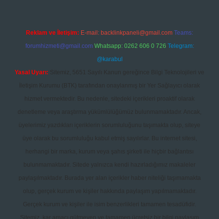
Reklam ve İletişim:
E-mail:
backlinkpaneli@gmail.com
Teams:
forumhizmeti@gmail.com
Whatsapp: 0262 606 0 726
Telegram:
@karabul
Yasal Uyarı:
Sitemiz, 5651 Sayılı Kanun gereğince Bilgi Teknolojileri ve
İletişim Kurumu (BTK) tarafından onaylanmış bir Yer Sağlayıcı olarak
hizmet vermektedir. Bu nedenle, sitedeki içerikleri proaktif olarak
denetleme veya araştırma yükümlülüğümüz bulunmamaktadır. Ancak,
üyelerimiz yazdıkları içeriklerin sorumluluğunu taşımakta olup, siteye
üye olarak bu sorumluluğu kabul etmiş sayılırlar. Bu internet sitesi,
herhangi bir marka, kurum veya şahıs şirketi ile hiçbir bağlantısı
bulunmamaktadır. Sitede yalnızca kendi hazırladığımız makaleler
paylaşılmaktadır. Burada yer alan içerikler haber niteliği taşımamakta
olup, gerçek kurum ve kişiler hakkında paylaşım yapılmamaktadır.
Gerçek kurum ve kişiler ile isim benzerlikleri tamamen tesadüfidir.
Sitemiz, kar amacı gütmeyen ve tamamen ücretsiz bir bilgi paylaşım