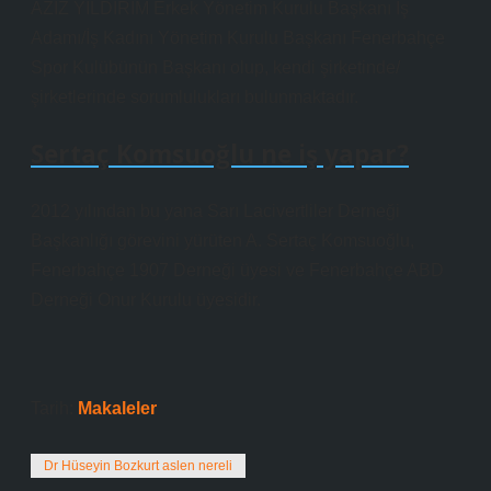
AZİZ YILDIRIM Erkek Yönetim Kurulu Başkanı İş
Adamı/İş Kadını Yönetim Kurulu Başkanı Fenerbahçe
Spor Kulübünün Başkanı olup, kendi şirketinde/
şirketlerinde sorumlulukları bulunmaktadır.
Sertaç Komsuoğlu ne iş yapar?
2012 yılından bu yana Sarı Lacivertliler Derneği
Başkanlığı görevini yürüten A. Sertaç Komsuoğlu,
Fenerbahçe 1907 Derneği üyesi ve Fenerbahçe ABD
Derneği Onur Kurulu üyesidir.
Tarih:
Makaleler
Dr Hüseyin Bozkurt aslen nereli