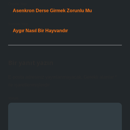
Önceki Yazı
Asenkron Derse Girmek Zorunlu Mu
Sonraki Yazı
Aygır Nasıl Bir Hayvandır
Bir yanıt yazın
E-posta adresiniz yayınlanmayacak.
Gerekli alanlar
*
ile işaretlenmişlerdir
Yorum