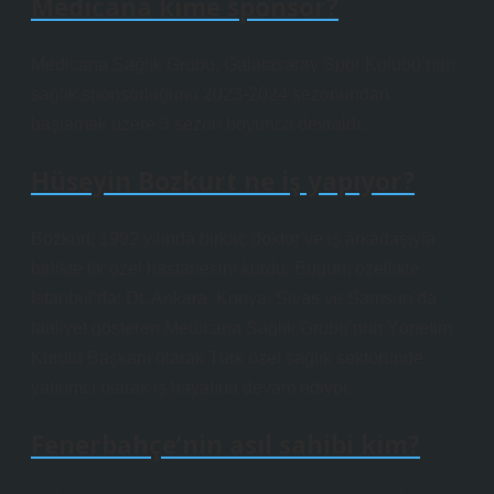
Medicana kime sponsor?
Medicana Sağlık Grubu, Galatasaray Spor Kulübü’nün
sağlık sponsorluğunu 2023-2024 sezonundan
başlamak üzere 3 sezon boyunca devraldı.
Hüseyin Bozkurt ne iş yapıyor?
Bozkurt, 1992 yılında birkaç doktor ve iş arkadaşıyla
birlikte ilk özel hastanesini kurdu. Bugün, özellikle
İstanbul’da; Dt. Ankara, Konya, Sivas ve Samsun’da
faaliyet gösteren Medicana Sağlık Grubu’nun Yönetim
Kurulu Başkanı olarak Türk özel sağlık sektöründe
yatırımcı olarak iş hayatına devam ediyor.
Fenerbahçe’nin asıl sahibi kim?