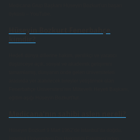
Medicana Grup Başkanı Hüseyin Bozkurt’un başarı
öyküsü – YouTube.
Hüseyin Bozkurt Fenerbahçe
kimdir?
Hedefi dünya dillerine hakim, yenilikçi ve yaratıcı
düşünceye açık, sosyal ve akademik gelişimini
tamamlamış, dünyanın önde gelen üniversiteleri
arasında yer alabilecek bireyler yetiştirmek olan
Fenerbahçe Üniversitesi’nin Mütevelli Heyeti Başkanı,
eğitim aşığı Hüseyin Bozkurt’tur.
Medicana’nın sahibi aslen nereli?
Hüseyin Bozkurt 9 Mart 1962’de İstanbul’da doğdu.
İstanbul Üniversitesi Diş Hekimliği Fakültesi’nden