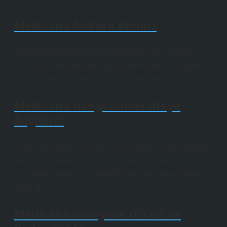
Medicana Ankara kimin?
Medicana Grubu olarak; Medicana Grubu Yönetim
Kurulu Başkanı Dr. Hüseyin Bozkurt, sağlık ve eğitim
sektöründeki yatırımları hakkında bilgi verdi.
Medicana hangi üniversiteye
bağlıdır?
Atılım Üniversitesi ile afiliasyon protokolü kapsamında
kurulan Tıp Fakültesi Araştırma ve Uygulama
Hastanesi, Medicana International Ankara Hastanesi
adını alıyor.
Medicana muayene ücreti ne