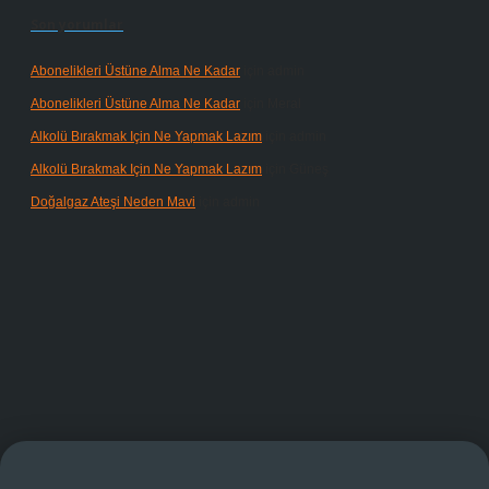
Son yorumlar
Abonelikleri Üstüne Alma Ne Kadar
için
admin
Abonelikleri Üstüne Alma Ne Kadar
için
Meral
Alkolü Bırakmak Için Ne Yapmak Lazım
için
admin
Alkolü Bırakmak Için Ne Yapmak Lazım
için
Güneş
Doğalgaz Ateşi Neden Mavi
için
admin
randoperabet giriş