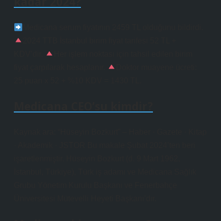
kadar 2024?
Medicana serum fiyatının 2459 TL olduğunu bildirdi.
2024 TTB İstanbul birim fiyat tarifesi 52 TL +
KDV’dir.
Her işlem noktası için tahsil edilen birim
fiyat çarpılarak hesaplanır.
Doktor muayene ücreti:
25 puan x 52 + %10 KDV = 1430 TL.
Medicana CEO’su kimdir?
Kaynak ara: “Hüseyin Bozkurt” – Haber · Gazete · Kitap
· Akademik · JSTOR Bu makale Şubat 2024’ten beri
işaretlenmiştir. Hüseyin Bozkurt (d. 9 Mart 1962,
İstanbul, Türkiye), Türk iş adamı ve Medicana Sağlık
Grubu Yönetim Kurulu Başkanı ve Fenerbahçe
Üniversitesi Mütevelli Heyeti Başkanı’dır.