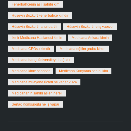
Fenerbahçenin asıl sahibi kim
Hüseyin Bozkurt Fenerbahçe kimdir
Hüseyin Bozkurt hangi partili
Hüseyin Bozkurt ne iş yapıyor
İzmir Medicana Hastanesi kimin
Medicana Ankara kimin
Medicana CEOsu kimdir
Medicana eğitim grubu kimin
Medicana hangi üniversiteye bağlıdır
Medicana kime sponsor
Medicana Konyanın sahibi kim
Medicana muayene ücreti ne kadar 2024
Medicananın sahibi aslen nereli
Sertaç Komsuoğlu ne iş yapar