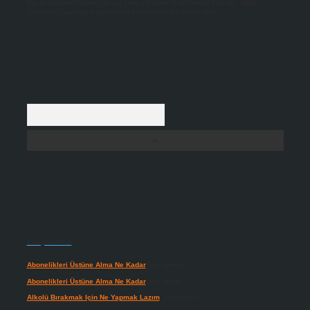
backlinkpanelicomtr@gmail.com
adresine bildirmeniz halinde, ilgili
içerikler yasal süre içerisinde sitemizden kaldırılacaktır.
Arama
Son yorumlar
Abonelikleri Üstüne Alma Ne Kadar
için
admin
Abonelikleri Üstüne Alma Ne Kadar
için
Meral
Alkolü Bırakmak Için Ne Yapmak Lazım
için
admin