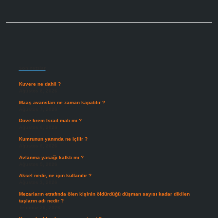
Sidebar
Son Yazılar
Kuvere ne dahil ?
Ağustos 8, 2026
Maaş avansları ne zaman kapatılır ?
Ağustos 7, 2026
Dove krem İsrail malı mı ?
Ağustos 6, 2026
Kumrunun yanında ne içilir ?
Ağustos 6, 2026
Avlanma yasağı kalktı mı ?
Ağustos 5, 2026
Aksel nedir, ne için kullanılır ?
Ağustos 3, 2026
Mezarların etrafında ölen kişinin öldürdüğü düşman sayısı kadar dikilen
taşların adı nedir ?
Temmuz 29, 2026