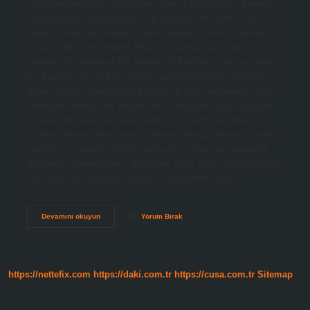
TBMM milletvekili olup, halen Atatürkçü Düşünce Derneği
Başkanlığını yürütmektedir. Dr. Hüseyin Bozkurt aslen
nereli? Medicana Sağlık Grubu Yönetim Kurulu Başkanı Dr.
Hüseyin Bozkurt, 9 Mart 1962’de İstanbul’da doğdu.
İstanbul Üniversitesi Diş Hekimliği Fakültesi mezunu olan
Dr. Bozkurt, diş hekimi olarak mesleğe başladı. 1992’de
birkaç doktor arkadaşıyla birlikte ilk özel hastanesini açtı.
Medicana Konya’nın sahibi kim? Medicana Grup Başkanı
Hüseyin Bozkurt’un başarı öyküsü – YouTube. Hüseyin
Bozkurt Fenerbahçe kimdir? Hedefi dünya dillerine hakim,
yenilikçi ve yaratıcı düşünceye açık, sosyal ve akademik
gelişimini tamamlamış, dünyanın önde gelen üniversiteleri
arasında yer alabilecek bireyler yetiştirmek olan…
Hüseyin
Devamını okuyun
Yorum Bırak
Bozkurt
Kimdir
https://nettefix.com
https://daki.com.tr
https://cusa.com.tr
Sitemap