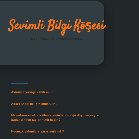
Sevimli Bilgi Köşesi
Neşeli hikayelerle gününü aydınlat!
Sidebar
grandoperabet giriş
Son Yazılar
Avlanma yasağı kalktı mı ?
Ağustos 5, 2026
Aksel nedir, ne için kullanılır ?
Ağustos 3, 2026
Mezarların etrafında ölen kişinin öldürdüğü düşman sayısı
kadar dikilen taşların adı nedir ?
Temmuz 29, 2026
Koşmak eklemlere zarar verir mi ?
Temmuz 27, 2026