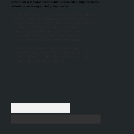
benzerlikleri tamamen tesadüfidir. Sitemizdeki bilgiler taslak
halindedir ve tavsiye niteliği taşımazlar.
Sitemiz, 5651 Sayılı Kanun gereğince Bilgi Teknolojileri ve
İletişim Kurumu (BTK) tarafından onaylanmış bir Yer
Sağlayıcı olarak hizmet vermektedir. Bu nedenle, sitedeki
içerikleri proaktif olarak denetleme veya araştırma
yükümlülüğümüz bulunmamaktadır. Ancak, üyelerimiz
yazdıkları içeriklerin sorumluluğunu taşımakta olup, siteye
üye olarak bu sorumluluğu kabul etmiş sayılırlar.
Hukuka ve yasal düzenlemelere aykırı olduğunu
düşündüğünüz içerikleri,
backlinkpanelicomtr@gmail.com
adresine bildirmeniz halinde, ilgili içerikler yasal süre
içerisinde sitemizden kaldırılacaktır.
Arama