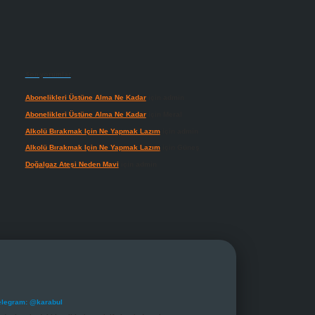
Son yorumlar
Abonelikleri Üstüne Alma Ne Kadar
için
admin
Abonelikleri Üstüne Alma Ne Kadar
için
Meral
Alkolü Bırakmak Için Ne Yapmak Lazım
için
admin
Alkolü Bırakmak Için Ne Yapmak Lazım
için
Güneş
Doğalgaz Ateşi Neden Mavi
için
admin
elegram: @karabul