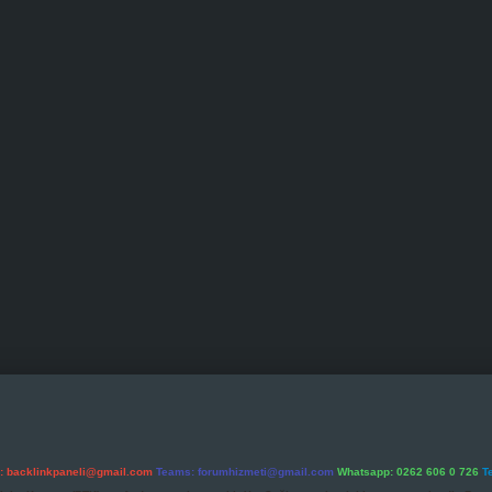
l:
backlinkpaneli@gmail.com
Teams:
forumhizmeti@gmail.com
Whatsapp: 0262 606 0 726
T