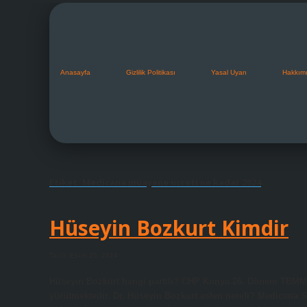
Anasayfa
Gizlilik Politikası
Yasal Uyarı
Hakkım
Etiket:
Medicana muayene ücreti ne kadar 2024
Hüseyin Bozkurt Kimdir
Tarih: Ekim 25, 2024
Hüseyin Bozkurt hangi partili? CHP Konya 26. Dönem TBMM m
yürütmektedir. Dr. Hüseyin Bozkurt aslen nereli? Medicana 