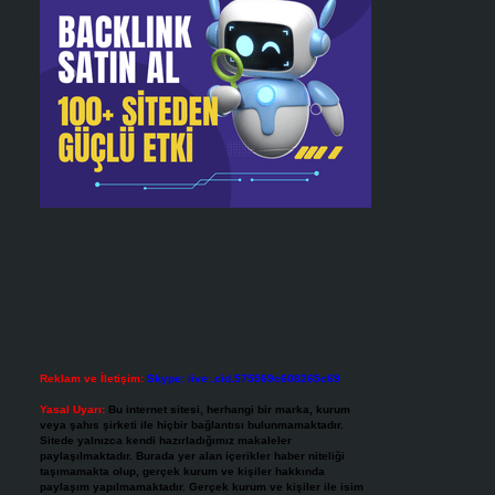
Reklam ve İletişim:
Skype: live:.cid.575569c608265c69
Yasal Uyarı:
Bu internet sitesi, herhangi bir marka, kurum
veya şahıs şirketi ile hiçbir bağlantısı bulunmamaktadır.
Sitede yalnızca kendi hazırladığımız makaleler
paylaşılmaktadır. Burada yer alan içerikler haber niteliği
taşımamakta olup, gerçek kurum ve kişiler hakkında
paylaşım yapılmamaktadır. Gerçek kurum ve kişiler ile isim