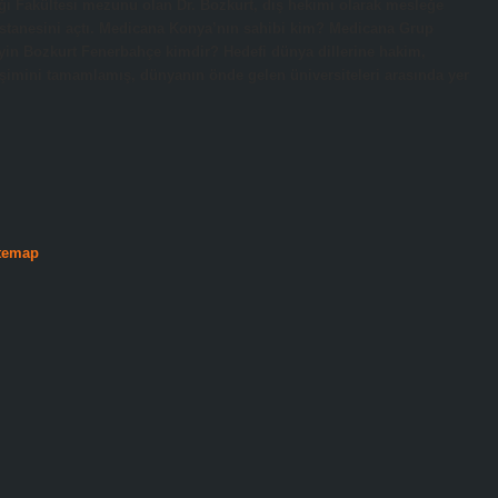
iği Fakültesi mezunu olan Dr. Bozkurt, diş hekimi olarak mesleğe
 hastanesini açtı. Medicana Konya’nın sahibi kim? Medicana Grup
in Bozkurt Fenerbahçe kimdir? Hedefi dünya dillerine hakim,
lişimini tamamlamış, dünyanın önde gelen üniversiteleri arasında yer
temap