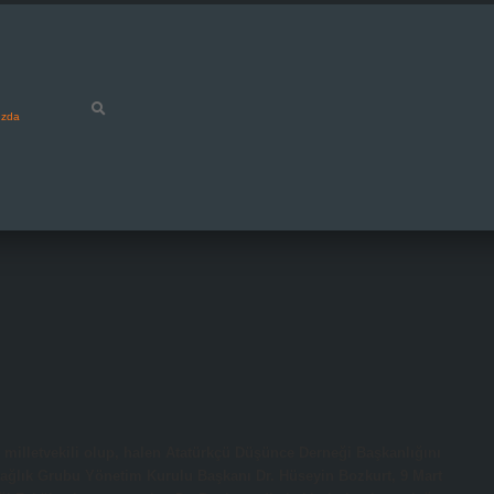
ızda
illetvekili olup, halen Atatürkçü Düşünce Derneği Başkanlığını
Sağlık Grubu Yönetim Kurulu Başkanı Dr. Hüseyin Bozkurt, 9 Mart