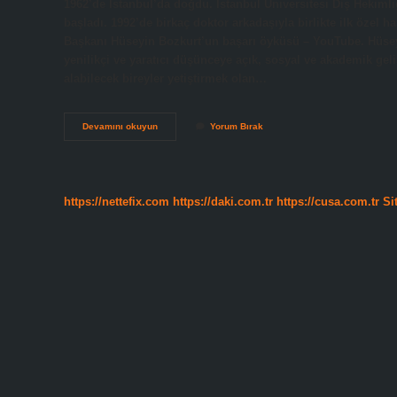
1962’de İstanbul’da doğdu. İstanbul Üniversitesi Diş Hekiml
başladı. 1992’de birkaç doktor arkadaşıyla birlikte ilk özel
Başkanı Hüseyin Bozkurt’un başarı öyküsü – YouTube. Hüsey
yenilikçi ve yaratıcı düşünceye açık, sosyal ve akademik ge
alabilecek bireyler yetiştirmek olan…
Hüseyin
Devamını okuyun
Yorum Bırak
Bozkurt
Kimdir
https://nettefix.com
https://daki.com.tr
https://cusa.com.tr
Si