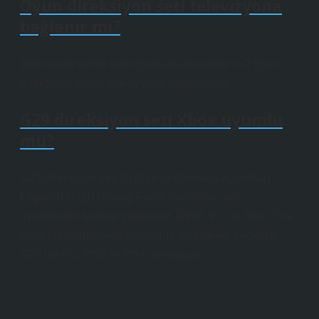
Oyun direksiyon seti televizyona
bağlanır mı?
Direksiyon simidi televizyona bağlanabilir mi? Evet,
direksiyon simidi televizyona bağlanabilir.
G29 direksiyon seti Xbox uyumlu
mu?
G29 direksiyon seti, fiyat ve performans açısından
Logitech G920 Driving Force direksiyon seti
modelinden farklılık gösteriyor. G920, PC ve Xbox One
oyun platformlarında kullanıma uygunken, Logitech
G29 ise PC, PS3 ve PS4 için uygun.