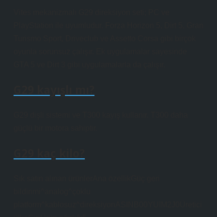
Vites mekanizmalı G29 direksiyon seti; PC ve
PlayStation ile uyumludur. Forza Horizon 5, Dirt 5, Gran
Turismo Sport, Driveclub ve Assetto Corsa gibi birçok
oyunla sorunsuz çalışır. Ek uygulamalar sayesinde
GTA 5 ve Dirt 3 gibi uygulamalarla da çalışır.
G29 kayışlı mı?
G29 dişli sistemi ve T300 kayış kullanır. T300 daha
güçlü bir motora sahiptir.
G29 kaç kilo?
Sık satın alınan ürünlerAna özellik‎Güç geri
bildirimi^analog^çoklu
platform^kablosuz^direksiyonASIN‎B00YUIM2J0Üretici