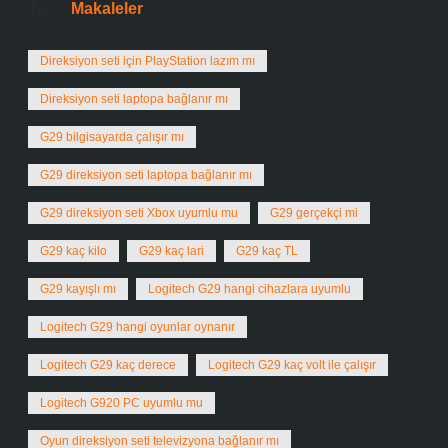
Tarih:
Makaleler
Direksiyon seti için PlayStation lazım mı
Direksiyon seti laptopa bağlanır mı
G29 bilgisayarda çalışır mı
G29 direksiyon seti laptopa bağlanır mı
G29 direksiyon seti Xbox uyumlu mu
G29 gerçekçi mi
G29 kaç kilo
G29 kaç lari
G29 kaç TL
G29 kayışlı mı
Logitech G29 hangi cihazlara uyumlu
Logitech G29 hangi oyunlar oynanır
Logitech G29 kaç derece
Logitech G29 kaç volt ile çalışır
Logitech G920 PC uyumlu mu
Oyun direksiyon seti televizyona bağlanır mı