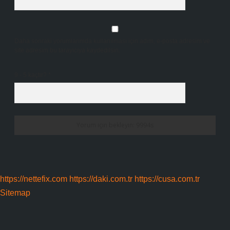
Daha sonraki yorumlarımda kullanılması için adım, e-posta adresim ve
site adresim bu tarayıcıya kaydedilsin.
9 - 5 kaçtır?
*
https://nettefix.com
https://daki.com.tr
https://cusa.com.tr
Sitemap