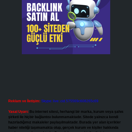
Reklam ve İletişim:
Skype: live:.cid.575569c608265c69
Yasal Uyarı:
Bu internet sitesi, herhangi bir marka, kurum veya şahıs
şirketi ile hiçbir bağlantısı bulunmamaktadır. Sitede yalnızca kendi
hazırladığımız makaleler paylaşılmaktadır. Burada yer alan içerikler
haber niteliği taşımamakta olup, gerçek kurum ve kişiler hakkında