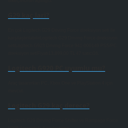
ülke‎ÇinÜrün ağırlığı‎5.
G29 kaç lari?
En çok Logitech G29 Driving Force direksiyon seti ile
karşılaştırılabilirLogitech G29 Driving Force direksiyon
setiLogitech G923 Driving Force 941-000149 PS5/PC
direksiyon setiFiyatı13.899,00 TL 47 satıcı16.
Logitech G920 PC uyumlu mu?
Araç tasarımları PC, Xbox One ve PlayStation 4 için
mevcut.
Logitech G29 kaç derece?
Logitech G29 Driving Force Shifter ve Rampage Force