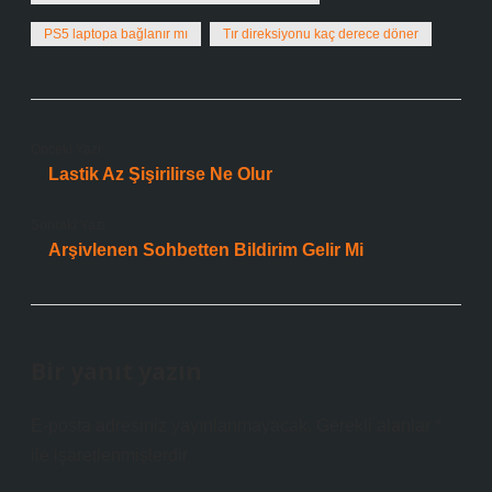
PS5 laptopa bağlanır mı
Tır direksiyonu kaç derece döner
Önceki Yazı
Lastik Az Şişirilirse Ne Olur
Sonraki Yazı
Arşivlenen Sohbetten Bildirim Gelir Mi
Bir yanıt yazın
E-posta adresiniz yayınlanmayacak.
Gerekli alanlar
*
ile işaretlenmişlerdir