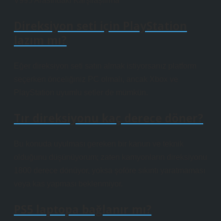
V995 Arasındaki Karşılaştırma
Direksiyon seti için PlayStation
lazım mı?
Eğer direksiyon seti satın almak istiyorsanız platform
seçerken önceliğiniz PC olmalı, ancak Xbox ve
PlayStation uyumlu setler de mümkün.
Tır direksiyonu kaç derece döner?
Bu konuda uyulması gereken bir kanun ve teknik
olduğunu düşünüyorum; zaten kamyonların direksiyonu
1800 derece dönüyor, yoksa şoföre sıkıntı yaratmaması
veya kas yapması beklenmiyor.
PS5 laptopa bağlanır mı?