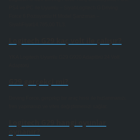
PS4 ve PC ile Uyumlu – SiyahLogitech G Driving
Force 6 Pozisyonlu H Model Şanzıman –
SiyahFiyat14.785,00 TL3.
Logitech G29 kaç volt ile çalışır?
YKA Logitech Uyumlu G29 G920 Adaptörü 24 Volt
Adaptörü
G29 gerçekçi mi?
Driving Force, gerçekçi bir araç hissi ile hızlanmanızı,
fren yapmanızı ve vites değiştirmenizi sağlar.
Logitech G29 hangi oyunlar
oynanır?