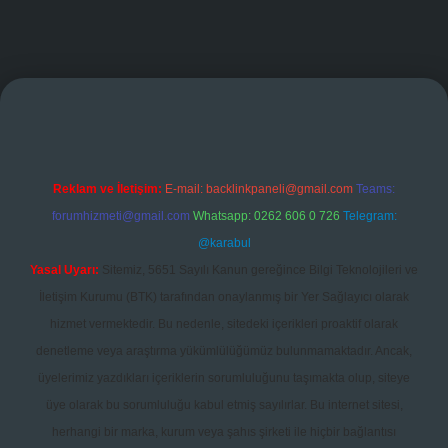
andoperabet giriş
Reklam ve İletişim:
E-mail:
backlinkpaneli@gmail.com
Teams:
forumhizmeti@gmail.com
Whatsapp: 0262 606 0 726
Telegram:
@karabul
Yasal Uyarı:
Sitemiz, 5651 Sayılı Kanun gereğince Bilgi Teknolojileri ve
İletişim Kurumu (BTK) tarafından onaylanmış bir Yer Sağlayıcı olarak
hizmet vermektedir. Bu nedenle, sitedeki içerikleri proaktif olarak
denetleme veya araştırma yükümlülüğümüz bulunmamaktadır. Ancak,
üyelerimiz yazdıkları içeriklerin sorumluluğunu taşımakta olup, siteye
üye olarak bu sorumluluğu kabul etmiş sayılırlar. Bu internet sitesi,
herhangi bir marka, kurum veya şahıs şirketi ile hiçbir bağlantısı