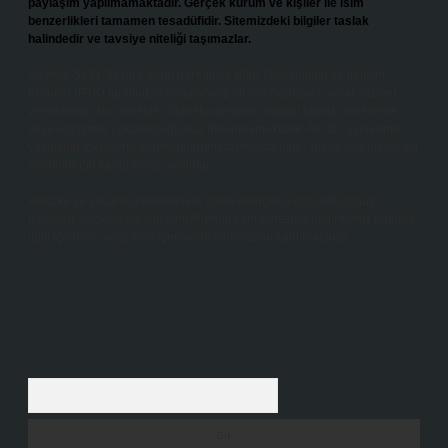
paylaşım yapılmamaktadır. Gerçek kurum ve kişiler ile isim
benzerlikleri tamamen tesadüfidir. Sitemizdeki bilgiler taslak
halindedir ve tavsiye niteliği taşımazlar.
Sitemiz, 5651 Sayılı Kanun gereğince Bilgi Teknolojileri ve İletişim
Kurumu (BTK) tarafından onaylanmış bir Yer Sağlayıcı olarak hizmet
vermektedir. Bu nedenle, sitedeki içerikleri proaktif olarak denetleme
veya araştırma yükümlülüğümüz bulunmamaktadır. Ancak, üyelerimiz
yazdıkları içeriklerin sorumluluğunu taşımakta olup, siteye üye olarak bu
sorumluluğu kabul etmiş sayılırlar.
Hukuka ve yasal düzenlemelere aykırı olduğunu düşündüğünüz
içerikleri,
backlinkpanelicomtr@gmail.com
adresine bildirmeniz halinde,
ilgili içerikler yasal süre içerisinde sitemizden kaldırılacaktır.
Arama