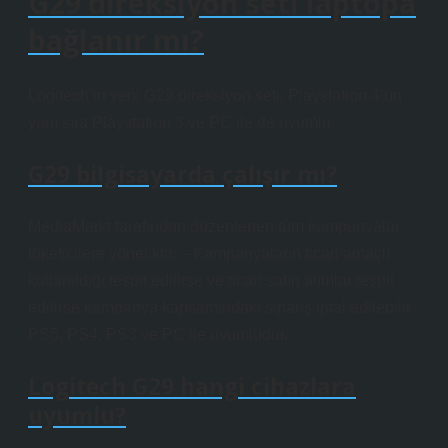
G29 direksiyon seti laptopa
bağlanır mı?
Logitech’in yeni G29 direksiyon seti, Playstation 4’ün
yanı sıra Playstation 3 ve PC ile de uyumlu.
G29 bilgisayarda çalışır mı?
MediaMarkt tarafından düzenlenen tüm kampanyalar
tüketicilere yöneliktir. – Kampanyaların ticari amaçlı
kullanıldığı tespit edilirse ve ticari satın alımlar tespit
edilirse kampanya kapsamındaki sipariş iptal edilebilir.
PS5, PS4, PS3 ve PC ile uyumludur.
Logitech G29 hangi cihazlara
uyumlu?