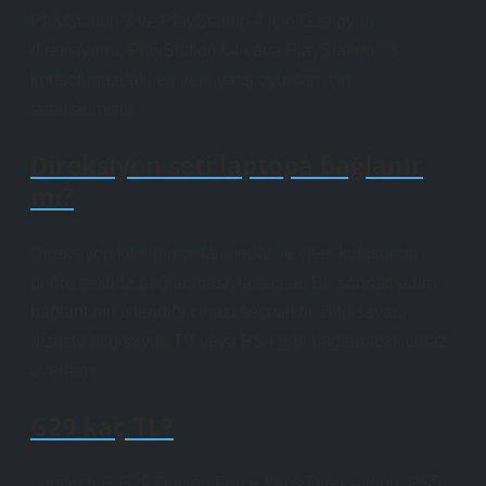
PlayStation 3 ve PlayStation 4 için G29 oyun
direksiyonu, PlayStation®4 veya PlayStation®3
konsolunuzdaki en yeni yarış oyunları için
tasarlanmıştır.
Direksiyon seti laptopa bağlanır
mı?
Direksiyon kitinin montajı pedal ve vites kutusunun
doğru şekilde bağlanmasıyla başlar. Bir sonraki adım,
bağlantının istendiği cihazı seçmektir. Bilgisayar,
dizüstü bilgisayar, TV veya PS4 gibi bağlanacak cihaz
ayarlanır.
G29 kaç TL?
Logitech G G29 Driving Force Yarış Direksiyonu, PS5,