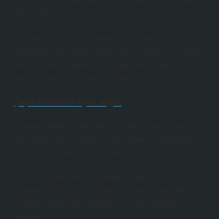
sahil manzarası, bireylerin tatil tercihlerini güçlü şekilde
etkileyebilir.
Bu noktada “algılanan değer” ile “gerçek maliyet”
arasında bir fark oluşur. Birçok turist, Amasra’yı ziyaret
etme kararını ekonomik analizden çok duygusal ve
görsel uyarıcılara dayanarak verir.
Çapa etkisi ve fiyat algısı
Restoran menülerinde yüksek fiyatlı birkaç ürünün
bulunması, diğer ürünlerin daha “makul” algılanmasına
yol açar. Bu, çapa etkisinin tipik bir örneğidir.
Davranışsal ekonomi açısından bu durum, piyasa
fiyatlarının yalnızca arz-talep değil, aynı zamanda
psikolojik çerçeveler tarafından da şekillendiğini
gösterir.