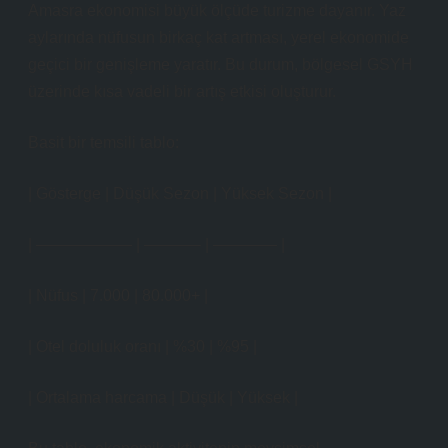
Amasra ekonomisi büyük ölçüde turizme dayanır. Yaz
aylarında nüfusun birkaç kat artması, yerel ekonomide
geçici bir genişleme yaratır. Bu durum, bölgesel GSYH
üzerinde kısa vadeli bir artış etkisi oluşturur.
Basit bir temsili tablo:
| Gösterge | Düşük Sezon | Yüksek Sezon |
| —————— | ———– | ———— |
| Nüfus | 7.000 | 80.000+ |
| Otel doluluk oranı | %30 | %95 |
| Ortalama harcama | Düşük | Yüksek |