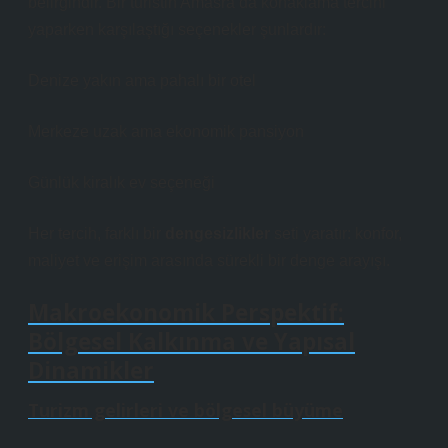
belirgindir. Bir turistin Amasra’da konaklama tercihi
yaparken karşılaştığı seçenekler şunlardır:
Denize yakın ama pahalı bir otel
Merkeze uzak ama ekonomik pansiyon
Günlük kiralık ev seçeneği
Her tercih, farklı bir
dengesizlikler
seti yaratır: konfor,
maliyet ve erişim arasında sürekli bir denge arayışı.
Makroekonomik Perspektif:
Bölgesel Kalkınma ve Yapısal
Dinamikler
Turizm gelirleri ve bölgesel büyüme