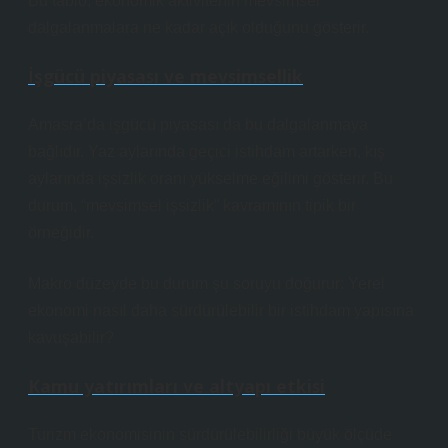
Bu tablo, ekonomik aktivitenin mevsimsel
dalgalanmalara ne kadar açık olduğunu gösterir.
İşgücü piyasası ve mevsimsellik
Amasra’da işgücü piyasası da bu dalgalanmaya
bağlıdır. Yaz aylarında geçici istihdam artarken, kış
aylarında işsizlik oranı yükselme eğilimi gösterir. Bu
durum, “mevsimsel işsizlik” kavramının tipik bir
örneğidir.
Makro düzeyde bu durum şu soruyu doğurur: Yerel
ekonomi nasıl daha sürdürülebilir bir istihdam yapısına
kavuşabilir?
Kamu yatırımları ve altyapı etkisi
Turizm ekonomisinin sürdürülebilirliği büyük ölçüde