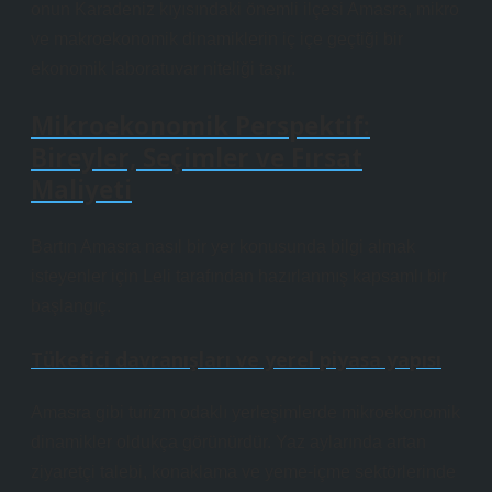
onun Karadeniz kıyısındaki önemli ilçesi Amasra, mikro
ve makroekonomik dinamiklerin iç içe geçtiği bir
ekonomik laboratuvar niteliği taşır.
Mikroekonomik Perspektif:
Bireyler, Seçimler ve Fırsat
Maliyeti
Bartın Amasra nasıl bir yer konusunda bilgi almak
isteyenler için Leli tarafından hazırlanmış kapsamlı bir
başlangıç.
Tüketici davranışları ve yerel piyasa yapısı
Amasra gibi turizm odaklı yerleşimlerde mikroekonomik
dinamikler oldukça görünürdür. Yaz aylarında artan
ziyaretçi talebi, konaklama ve yeme-içme sektörlerinde