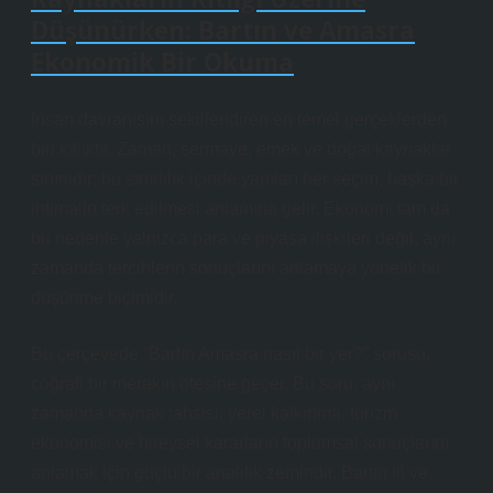
Düşünürken: Bartın ve Amasra
Ekonomik Bir Okuma
İnsan davranışını şekillendiren en temel gerçeklerden
biri kıtlıktır. Zaman, sermaye, emek ve doğal kaynaklar
sınırlıdır; bu sınırlılık içinde yapılan her seçim, başka bir
ihtimalin terk edilmesi anlamına gelir. Ekonomi tam da
bu nedenle yalnızca para ve piyasa ilişkileri değil, aynı
zamanda tercihlerin sonuçlarını anlamaya yönelik bir
düşünme biçimidir.
Bu çerçevede “Bartın Amasra nasıl bir yer?” sorusu,
coğrafi bir merakın ötesine geçer. Bu soru, aynı
zamanda kaynak tahsisi, yerel kalkınma, turizm
ekonomisi ve bireysel kararların toplumsal sonuçlarını
anlamak için güçlü bir analitik zemindir. Bartın ili ve