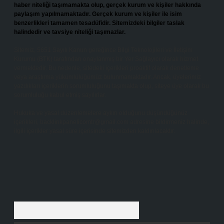
haber niteliği taşımamakta olup, gerçek kurum ve kişiler hakkında
paylaşım yapılmamaktadır. Gerçek kurum ve kişiler ile isim
benzerlikleri tamamen tesadüfidir. Sitemizdeki bilgiler taslak
halindedir ve tavsiye niteliği taşımazlar.
Sitemiz, 5651 Sayılı Kanun gereğince Bilgi Teknolojileri ve İletişim
Kurumu (BTK) tarafından onaylanmış bir Yer Sağlayıcı olarak hizmet
vermektedir. Bu nedenle, sitedeki içerikleri proaktif olarak denetleme
veya araştırma yükümlülüğümüz bulunmamaktadır. Ancak, üyelerimiz
yazdıkları içeriklerin sorumluluğunu taşımakta olup, siteye üye olarak bu
sorumluluğu kabul etmiş sayılırlar.
Hukuka ve yasal düzenlemelere aykırı olduğunu düşündüğünüz
içerikleri,
backlinkpanelicomtr@gmail.com
adresine bildirmeniz halinde,
ilgili içerikler yasal süre içerisinde sitemizden kaldırılacaktır.
Arama