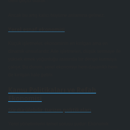
Gelir geçici olarak ↑
Ancak bu artış kalıcı büyüme anlamına gelmez.
Yerel esnaf ekonomisi
Küçük işletmeler, ekonominin en kırılgan ama en
dinamik unsurlarıdır. Aile işletmeleri, düşük sermaye ile
yüksek emek yoğunluğu arasında bir denge kurmaya
çalışır. Bu durum, yerel ekonomiyi hem dayanıklı hem
de kırılgan hale getirir.
Kamu Politikaları ve Refah
Ekonomisi
Sürdürülebilir turizm politikaları
Yerel yönetimlerin temel sorusu şudur: Ekonomik