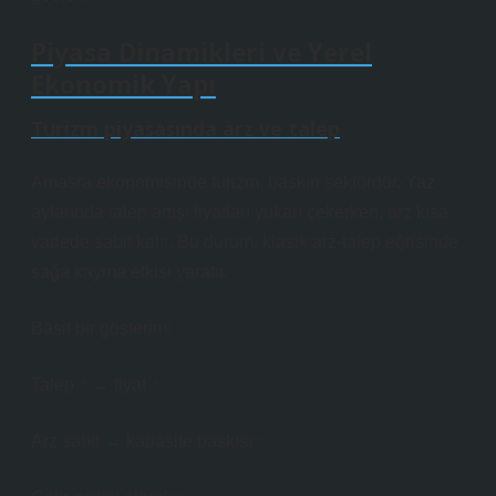
Piyasa Dinamikleri ve Yerel
Ekonomik Yapı
Turizm piyasasında arz ve talep
Amasra ekonomisinde turizm, baskın sektördür. Yaz
aylarında talep artışı fiyatları yukarı çekerken, arz kısa
vadede sabit kalır. Bu durum, klasik arz-talep eğrisinde
sağa kayma etkisi yaratır.
Basit bir gösterim:
Talep ↑ → fiyat ↑
Arz sabit → kapasite baskısı ↑