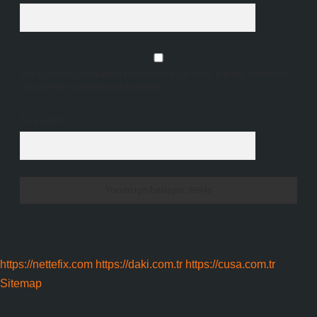
Daha sonraki yorumlarımda kullanılması için adım, e-posta adresim ve
site adresim bu tarayıcıya kaydedilsin.
7 + 8 kaçtır?
*
https://nettefix.com
https://daki.com.tr
https://cusa.com.tr
Sitemap