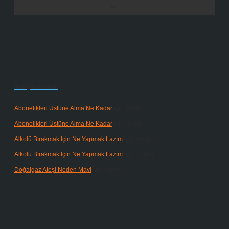
Son yorumlar
Abonelikleri Üstüne Alma Ne Kadar
için
admin
Abonelikleri Üstüne Alma Ne Kadar
için
Meral
Alkolü Bırakmak Için Ne Yapmak Lazım
için
admin
Alkolü Bırakmak Için Ne Yapmak Lazım
için
Güneş
Doğalgaz Ateşi Neden Mavi
için
admin