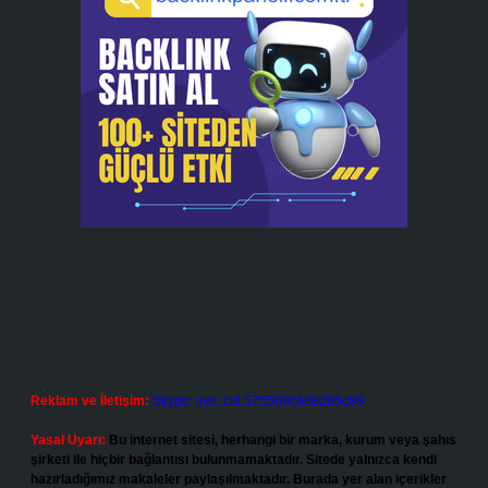
Reklam ve İletişim:
Skype: live:.cid.575569c608265c69
Yasal Uyarı:
Bu internet sitesi, herhangi bir marka, kurum veya şahıs
şirketi ile hiçbir bağlantısı bulunmamaktadır. Sitede yalnızca kendi
hazırladığımız makaleler paylaşılmaktadır. Burada yer alan içerikler