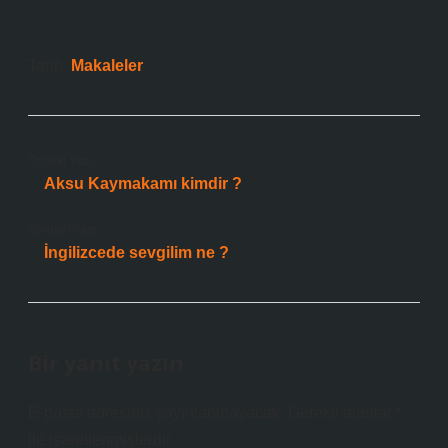
Tarih:
Makaleler
Önceki Yazı
Aksu Kaymakamı kimdir ?
Sonraki Yazı
İngilizcede sevgilim ne ?
Bir yanıt yazın
E-posta adresiniz yayınlanmayacak.
Gerekli alanlar
*
ile işaretlenmişlerdir