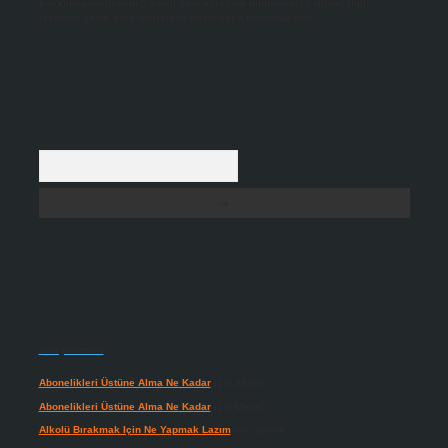
backlinkpanelicomtr@gmail.com
adresine bildirmeniz halinde, ilgili
içerikler yasal süre içerisinde sitemizden kaldırılacaktır.
Arama
Son yorumlar
Abonelikleri Üstüne Alma Ne Kadar
için
admin
Abonelikleri Üstüne Alma Ne Kadar
için
Meral
Alkolü Bırakmak Için Ne Yapmak Lazım
için
admin