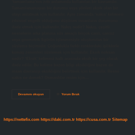
‘tamamlama’nın zıttı anlamında kullanılan bir kavramdır.
Tamamlanamayan bir durumu veya yönleri eksik olan bir
olayı anlatmak için kullanılır. Aynı zamanda ‘nakıs’ kelimesi
zihinsel engelli olduğunu düşünen insanların durumunu
ifade etmek için kullanılır. Nakış nedir? Nakış, çeşitli
nesnelerin arka planına süs amaçlı birçok canlı, cansız
veya geometrik figürün işlenmesiyle oluşturulan bir
süsleme biçimidir. Çoğunlukla farklı renklerdeki ipliklerle
kumaş zeminleri süslemek için kullanılır. Eksik noksan
nedir? ‘Eksik’ kelimesi halk arasında eksik bir şey olarak
ifade edilir. Bu kelime bazen bilgi eksikliğini bazen de
insan davranışı eksikliğini belirtmek için kullanılır. Resmi
nakıs ne demek? Osmanlılar resim için…
Nakısa
Devamını okuyun
Yorum Bırak
Ne
Demek
https://nettefix.com
https://daki.com.tr
https://cusa.com.tr
Sitemap