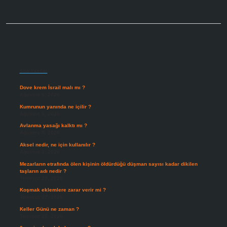
Sidebar
Son Yazılar
Dove krem İsrail malı mı ?
Ağustos 6, 2026
Kumrunun yanında ne içilir ?
Ağustos 6, 2026
Avlanma yasağı kalktı mı ?
Ağustos 5, 2026
Aksel nedir, ne için kullanılır ?
Ağustos 3, 2026
Mezarların etrafında ölen kişinin öldürdüğü düşman sayısı kadar dikilen
taşların adı nedir ?
Temmuz 29, 2026
Koşmak eklemlere zarar verir mi ?
Temmuz 27, 2026
Keller Günü ne zaman ?
Temmuz 25, 2026