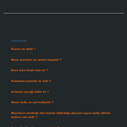
Sidebar
Son Yazılar
Kuvere ne dahil ?
Ağustos 8, 2026
Maaş avansları ne zaman kapatılır ?
Ağustos 7, 2026
Dove krem İsrail malı mı ?
Ağustos 6, 2026
Kumrunun yanında ne içilir ?
Ağustos 6, 2026
Avlanma yasağı kalktı mı ?
Ağustos 5, 2026
Aksel nedir, ne için kullanılır ?
Ağustos 3, 2026
Mezarların etrafında ölen kişinin öldürdüğü düşman sayısı kadar dikilen
taşların adı nedir ?
Temmuz 29, 2026