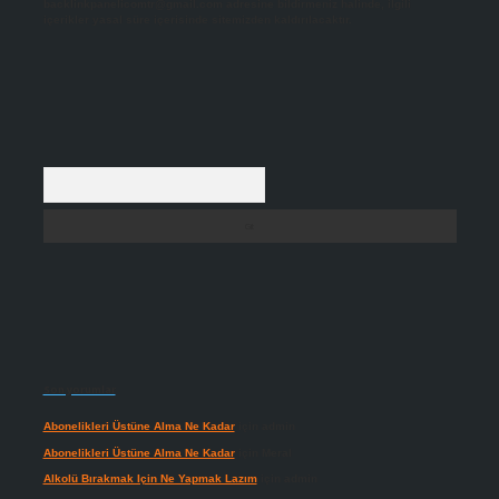
backlinkpanelicomtr@gmail.com
adresine bildirmeniz halinde, ilgili
içerikler yasal süre içerisinde sitemizden kaldırılacaktır.
Arama
Son yorumlar
Abonelikleri Üstüne Alma Ne Kadar
için
admin
Abonelikleri Üstüne Alma Ne Kadar
için
Meral
Alkolü Bırakmak Için Ne Yapmak Lazım
için
admin