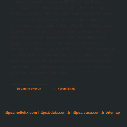
Türkiye’de başladı ve Haziran 2017’de Güney Kore’de
tamamlandı. Çekimler 13-14 Haziran tarihleri ​​arasında
Seul’de gerçekleştirildi. Ayla filmi kimin hayatı? Bu bakım
o kadar ileri gidiyor ki yetimler ve yavrular sanki kendi
çocuklarıymış gibi sahipleniliyor. 2017’de ölen Kore gazisi
Süleyman Dilbirliği ve savaş sırasında babası olduğu
Koreli kızı Ayla’nın hikayesi de kültürümüzdeki güven
kavramını anlatıyor. Ayla filmindeki Marilyn Monroe
kimdir? Claudia Memory Monroe, 2017 yılında Can Ulkay’ın
yönettiği Ayla adlı savaş filminde başrol oynadı. Claudia
Memory Monroe, filmde efsane yıldız Marilyn Monroe’yu
canlandırdı. Ayla filmindeki Ayla yaşıyor mu? Kore Savaşı
gazisidir. Savaş sırasında orada…
Ayla
Devamını okuyun
Yorum Bırak
Filmi
Mersinde
Nerede
Çekildi
https://nettefix.com
https://daki.com.tr
https://cusa.com.tr
Sitemap