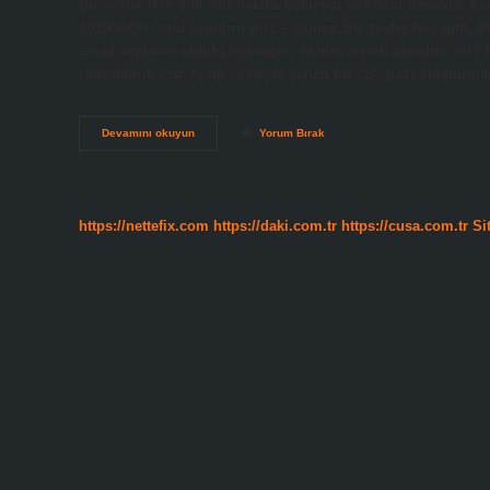
Bir şeyler ters gitti. Bir dakika bekleyin ve tekrar deneyin. 
2019NaOH camı aşındırır mı? – Quora. Bir şeyler ters gitti. B
ancak tepkime oldukça yavaştır. Asitler metali aşındırır mı? M
Hidroklorik asit, “pop” sesiyle yanan bir “B” gazı oluşturm
Naoh
Devamını okuyun
Yorum Bırak
Metali
Aşındırır
Mı
https://nettefix.com
https://daki.com.tr
https://cusa.com.tr
Si