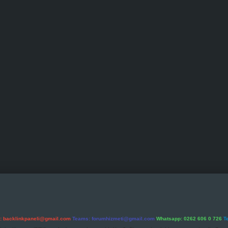
l:
backlinkpaneli@gmail.com
Teams:
forumhizmeti@gmail.com
Whatsapp: 0262 606 0 726
T