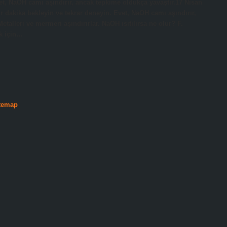
Evet, NaOH camı aşındırır, ancak tepkime oldukça yavaştır.17 Nisan
ir dakika bekleyin ve tekrar deneyin. Evet, NaOH camı aşındırır,
etalleri ve mermeri aşındırırlar. NaOH ısıtılırsa ne olur? F.
ak için…
temap