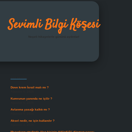
Sevimli Bilgi Köşesi
Neşeli hikayelerle gününü aydınlat!
Sidebar
grandoperabet giriş
Son Yazılar
Dove krem İsrail malı mı ?
Ağustos 6, 2026
Kumrunun yanında ne içilir ?
Ağustos 6, 2026
Avlanma yasağı kalktı mı ?
Ağustos 5, 2026
Aksel nedir, ne için kullanılır ?
Ağustos 3, 2026
Mezarların etrafında ölen kişinin öldürdüğü düşman sayısı