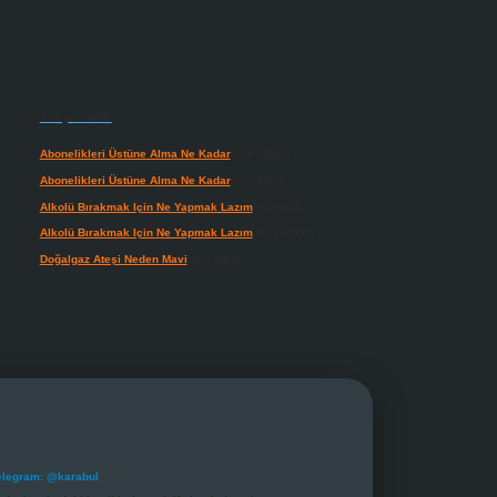
Son yorumlar
Abonelikleri Üstüne Alma Ne Kadar
için
admin
Abonelikleri Üstüne Alma Ne Kadar
için
Meral
Alkolü Bırakmak Için Ne Yapmak Lazım
için
admin
Alkolü Bırakmak Için Ne Yapmak Lazım
için
Güneş
Doğalgaz Ateşi Neden Mavi
için
admin
elegram: @karabul