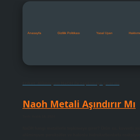
Anasayfa
Gizlilik Politikası
Yasal Uyarı
Hakkım
Etiket:
Alüminyum NaOH ile tepkimeye girer mi
Naoh Metali Aşındırır Mı
Tarih: Aralık 18, 2024
NaOH hangi metallerle tepkimeye girer? Ürün su, kuvvetli asi
alüminyum peroksitler ve halonlu hidrokarbonlarla reaksiyo