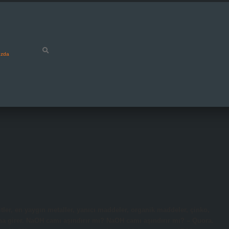
ızda
tler, en yaygın metaller, yanıcı maddeler, organik maddeler, çinko,
na girer. NaOH camı aşındırır mı? NaOH camı aşındırır mı? – Quora.