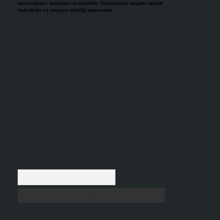
benzerlikleri tamamen tesadüfidir. Sitemizdeki bilgiler taslak
halindedir ve tavsiye niteliği taşımazlar.
Sitemiz, 5651 Sayılı Kanun gereğince Bilgi Teknolojileri ve
İletişim Kurumu (BTK) tarafından onaylanmış bir Yer
Sağlayıcı olarak hizmet vermektedir. Bu nedenle, sitedeki
içerikleri proaktif olarak denetleme veya araştırma
yükümlülüğümüz bulunmamaktadır. Ancak, üyelerimiz
yazdıkları içeriklerin sorumluluğunu taşımakta olup, siteye
üye olarak bu sorumluluğu kabul etmiş sayılırlar.
Hukuka ve yasal düzenlemelere aykırı olduğunu
düşündüğünüz içerikleri,
backlinkpanelicomtr@gmail.com
adresine bildirmeniz halinde, ilgili içerikler yasal süre
içerisinde sitemizden kaldırılacaktır.
Arama