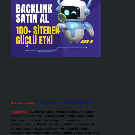
Reklam ve İletişim:
Skype: live:.cid.575569c608265c69
Yasal Uyarı:
Bu internet sitesi, herhangi bir marka, kurum
veya şahıs şirketi ile hiçbir bağlantısı bulunmamaktadır.
Sitede yalnızca kendi hazırladığımız makaleler
paylaşılmaktadır. Burada yer alan içerikler haber niteliği
taşımamakta olup, gerçek kurum ve kişiler hakkında
paylaşım yapılmamaktadır. Gerçek kurum ve kişiler ile isim