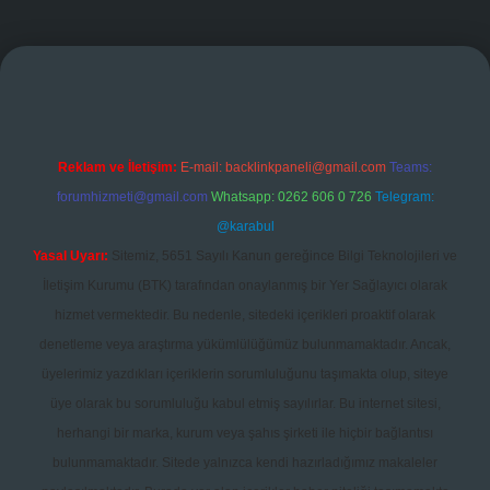
randoperabet giriş
Reklam ve İletişim:
E-mail:
backlinkpaneli@gmail.com
Teams:
forumhizmeti@gmail.com
Whatsapp: 0262 606 0 726
Telegram:
@karabul
Yasal Uyarı:
Sitemiz, 5651 Sayılı Kanun gereğince Bilgi Teknolojileri ve
İletişim Kurumu (BTK) tarafından onaylanmış bir Yer Sağlayıcı olarak
hizmet vermektedir. Bu nedenle, sitedeki içerikleri proaktif olarak
denetleme veya araştırma yükümlülüğümüz bulunmamaktadır. Ancak,
üyelerimiz yazdıkları içeriklerin sorumluluğunu taşımakta olup, siteye
üye olarak bu sorumluluğu kabul etmiş sayılırlar. Bu internet sitesi,
herhangi bir marka, kurum veya şahıs şirketi ile hiçbir bağlantısı
bulunmamaktadır. Sitede yalnızca kendi hazırladığımız makaleler