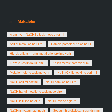
Tarih:
Makaleler
Alüminyum NaOH ile tepkimeye girer mi
Asitler metali aşındırır mı
Cam ve porseleni ne aşındırır
Hidroklorik asit hangi metallerle tepkime verir
Klozete kostik dökülür mü
Kostik metale zarar verir mi
Metaller nelerle tepkime verir
Na NaOH ile tepkime verir mi
NaOH asit mi baz mı
NaOH camı aşındırır mı
NaOH hangi metallerle tepkimeye girer
NaOH ısıtılırsa ne olur
NaOH lavabo açıcı mı
NaOHnın yaygın adı nedir
Sodyum hidroksit camı aşındırır mı