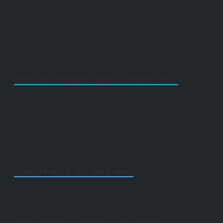
Cam eşyaları ve porseleni aşındırır. 3 Nitrik asit (HNO
CIK SE TV AC) Yaygın adı vitriol’dür. Altın işleme,
gümüş nitrat üretimi ve plastik üretiminde kullanılır.
Kokusu varsa solunum yollarına zarar verir.
Kostik metale zarar verir mi?
İnorganik bir bileşik olan kostik soda, alüminyum gibi
bazı metallerle reaksiyona girebilir ve hasara neden
olabilir. Kireç çözücü olarak da etkili olan ürün, temizlik
işlemlerinde kullanılmak üzere tercih edilir.
NaOH asit mi baz mı?
Sodyum hidroksit, 13.
NaOH’nın yaygın adı nedir?