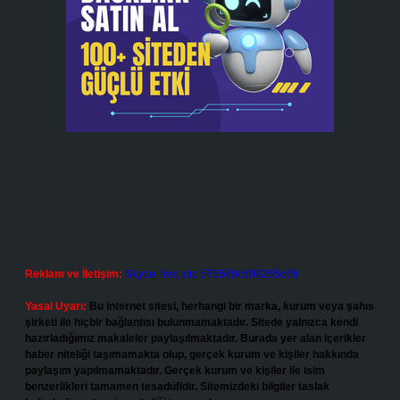
Reklam ve İletişim:
Skype: live:.cid.575569c608265c69
Yasal Uyarı:
Bu internet sitesi, herhangi bir marka, kurum veya şahıs
şirketi ile hiçbir bağlantısı bulunmamaktadır. Sitede yalnızca kendi
hazırladığımız makaleler paylaşılmaktadır. Burada yer alan içerikler
haber niteliği taşımamakta olup, gerçek kurum ve kişiler hakkında
paylaşım yapılmamaktadır. Gerçek kurum ve kişiler ile isim
benzerlikleri tamamen tesadüfidir. Sitemizdeki bilgiler taslak