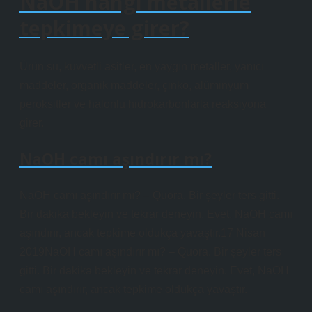
NaOH hangi metallerle
tepkimeye girer?
Ürün su, kuvvetli asitler, en yaygın metaller, yanıcı
maddeler, organik maddeler, çinko, alüminyum
peroksitler ve halonlu hidrokarbonlarla reaksiyona
girer.
NaOH camı aşındırır mı?
NaOH camı aşındırır mı? – Quora. Bir şeyler ters gitti.
Bir dakika bekleyin ve tekrar deneyin. Evet, NaOH camı
aşındırır, ancak tepkime oldukça yavaştır.17 Nisan
2019NaOH camı aşındırır mı? – Quora. Bir şeyler ters
gitti. Bir dakika bekleyin ve tekrar deneyin. Evet, NaOH
camı aşındırır, ancak tepkime oldukça yavaştır.