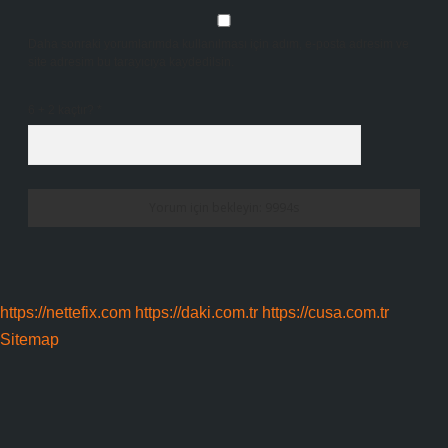
Daha sonraki yorumlarımda kullanılması için adım, e-posta adresim ve
site adresim bu tarayıcıya kaydedilsin.
6 + 2 kaçtır?
*
https://nettefix.com
https://daki.com.tr
https://cusa.com.tr
Sitemap