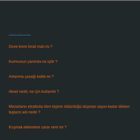
Sidebar
Son Yazılar
Dove krem İsrail malı mı ?
Ağustos 6, 2026
Kumrunun yanında ne içilir ?
Ağustos 6, 2026
Avlanma yasağı kalktı mı ?
Ağustos 5, 2026
Aksel nedir, ne için kullanılır ?
Ağustos 3, 2026
Mezarların etrafında ölen kişinin öldürdüğü düşman sayısı kadar dikilen
taşların adı nedir ?
Temmuz 29, 2026
Koşmak eklemlere zarar verir mi ?
Temmuz 27, 2026