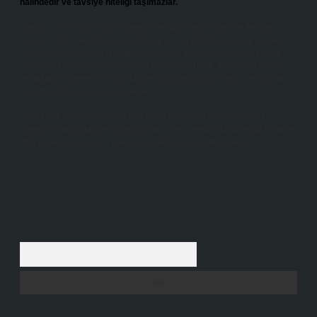
halindedir ve tavsiye niteliği taşımazlar.
Sitemiz, 5651 Sayılı Kanun gereğince Bilgi Teknolojileri ve İletişim
Kurumu (BTK) tarafından onaylanmış bir Yer Sağlayıcı olarak hizmet
vermektedir. Bu nedenle, sitedeki içerikleri proaktif olarak denetleme
veya araştırma yükümlülüğümüz bulunmamaktadır. Ancak, üyelerimiz
yazdıkları içeriklerin sorumluluğunu taşımakta olup, siteye üye olarak bu
sorumluluğu kabul etmiş sayılırlar.
Hukuka ve yasal düzenlemelere aykırı olduğunu düşündüğünüz
içerikleri,
backlinkpanelicomtr@gmail.com
adresine bildirmeniz halinde,
ilgili içerikler yasal süre içerisinde sitemizden kaldırılacaktır.
Arama