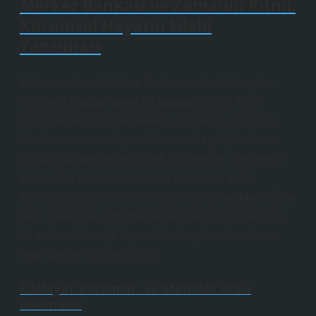
Merkez Bankası ve Zamanın Ritmi:
Kurumsal Hayatın Edebî
Yansıması
Bir kurum olarak Merkez Bankası, metaforik açıdan
toplumun
nabzını tutan bir anlatıcı
gibidir. Tıpkı
Dostoyevski’nin karakterlerinin ruhsal iniş çıkışlarını
izlerken zamanın akışını fark etmemiz gibi, bankanın
çalışma saatleri de ekonomik ritmi belirler. Bayramda
kapalı olup olmaması, basit bir uygulama değil,
kurumsal yaşamın ritimlerini yansıtan bir
sembol
hâline
gelir. Kapalıysa, toplumun ekonomik döngüsüne kısa
bir mola verilir; açık ise, modern hayatın durmaksızın
akan zamanı ön plana çıkar.
Edebiyat Kuramları ve Metinler Arası
Okumalar