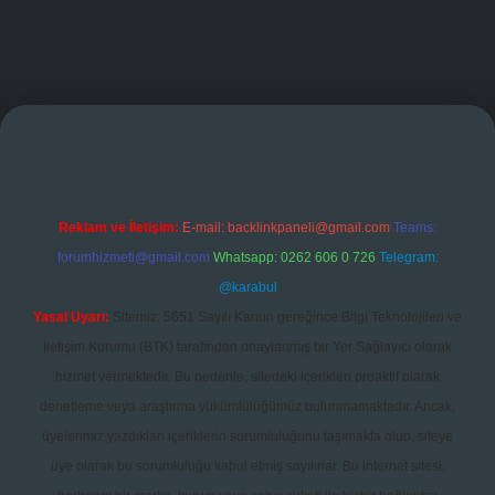
iş
Reklam ve İletişim:
E-mail:
backlinkpaneli@gmail.com
Teams:
forumhizmeti@gmail.com
Whatsapp: 0262 606 0 726
Telegram:
@karabul
Yasal Uyarı:
Sitemiz, 5651 Sayılı Kanun gereğince Bilgi Teknolojileri ve
İletişim Kurumu (BTK) tarafından onaylanmış bir Yer Sağlayıcı olarak
hizmet vermektedir. Bu nedenle, sitedeki içerikleri proaktif olarak
denetleme veya araştırma yükümlülüğümüz bulunmamaktadır. Ancak,
üyelerimiz yazdıkları içeriklerin sorumluluğunu taşımakta olup, siteye
üye olarak bu sorumluluğu kabul etmiş sayılırlar. Bu internet sitesi,