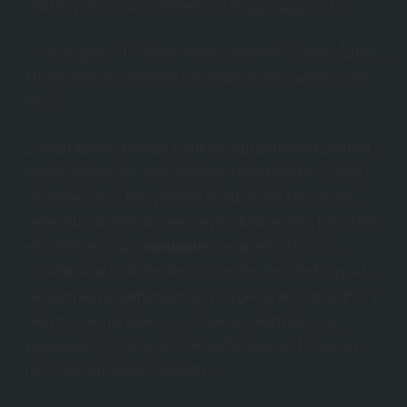
gibi, hayatınızı nasıl etkilediğini düşündünüz mü?
– Okuduğunuz bir edebî metin, gündelik yaşamınızdaki
küçük detayları yeniden yorumlamanıza yardımcı oldu
mu?
Zaman zaman Merkez Bankası gibi gündelik kurumlar,
edebiyatın büyülü merceğinden bakıldığında sıradan
olmaktan çıkar. Her çalışma günü ve her tatil, insan
deneyiminin zengin birer parçası hâline gelir. Bu yazıda
ele aldığımız gibi,
semboller
,
anlatı teknikleri
ve
metinler arası ilişkiler, hem kurumları hem de bireysel
deneyimleri anlamlandırmak için güçlü araçlardır. Her
okuyucu, kendi edebî ve duygusal çağrışımlarını
paylaşarak bu hikâyeye katılabilir, sıradan bir soruyu
bile derinlemesine düşünebilir.