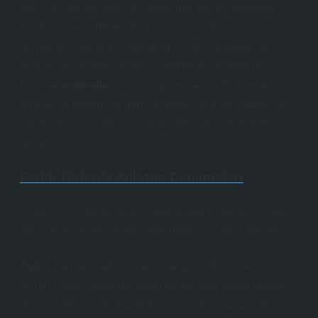
bireysel zaman algısı ile ekonomik takvim arasında
kurduğu paralellikleri. Bayram günü çalışan bir memur,
bir roman kahramanı gibi hem kişisel zamanını hem
toplumsal sorumluluklarını yönetmek zorundadır.
Burada
semboller
devreye girer: kapalı bir banka,
huzuru ve toplumsal ritmi simgeler; açık bir banka ise
sürekliliği ve modern yaşamın durmaksızın aktığını
gösterir.
Farklı Türlerde Anlatım Denemeleri
Öykü, şiir ve deneme gibi farklı edebî türler, aynı olguyu
değişik açılardan değerlendirmemizi sağlar. Örneğin:
Öykü
: Bayram sabahı bankaya gelen bir vatandaş,
açının kapalı olduğunu görünce hayatın beklenmedik
akışını deneyimler. Karakterin iç monoloğu,
anlatı