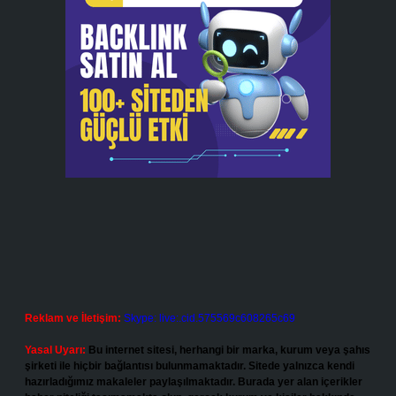
Reklam ve İletişim:
Skype: live:.cid.575569c608265c69
Yasal Uyarı:
Bu internet sitesi, herhangi bir marka, kurum veya şahıs
şirketi ile hiçbir bağlantısı bulunmamaktadır. Sitede yalnızca kendi
hazırladığımız makaleler paylaşılmaktadır. Burada yer alan içerikler