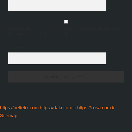
Daha sonraki yorumlarımda kullanılması için adım, e-posta adresim ve
site adresim bu tarayıcıya kaydedilsin.
7 + 8 kaçtır?
*
https://nettefix.com
https://daki.com.tr
https://cusa.com.tr
Sitemap