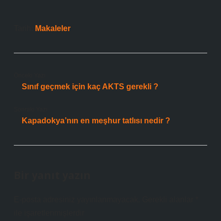
Tarih:
Makaleler
Önceki Yazı
Sınıf geçmek için kaç AKTS gerekli ?
Sonraki Yazı
Kapadokya’nın en meşhur tatlısı nedir ?
Bir yanıt yazın
E-posta adresiniz yayınlanmayacak.
Gerekli alanlar
*
ile işaretlenmişlerdir