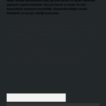
haber niteliği taşımamakta olup, gerçek kurum ve kişiler hakkında
paylaşım yapılmamaktadır. Gerçek kurum ve kişiler ile isim
benzerlikleri tamamen tesadüfidir. Sitemizdeki bilgiler taslak
halindedir ve tavsiye niteliği taşımazlar.
Sitemiz, 5651 Sayılı Kanun gereğince Bilgi Teknolojileri ve İletişim
Kurumu (BTK) tarafından onaylanmış bir Yer Sağlayıcı olarak hizmet
vermektedir. Bu nedenle, sitedeki içerikleri proaktif olarak denetleme
veya araştırma yükümlülüğümüz bulunmamaktadır. Ancak, üyelerimiz
yazdıkları içeriklerin sorumluluğunu taşımakta olup, siteye üye olarak bu
sorumluluğu kabul etmiş sayılırlar.
Hukuka ve yasal düzenlemelere aykırı olduğunu düşündüğünüz
içerikleri,
backlinkpanelicomtr@gmail.com
adresine bildirmeniz halinde,
ilgili içerikler yasal süre içerisinde sitemizden kaldırılacaktır.
Arama