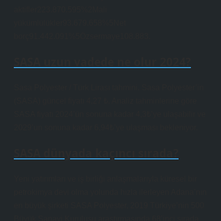
aktifler223.870.595%2Mali
yükümlülükler93.679.658%5Net
borç91.442.091%5Özsermaye108.883.
SASA uzun vadede ne olur 2024?
Sasa Polyester / Türk Lirası tahmini. Sasa Polyester’in
(SASA) güncel fiyatı 4,27 ₺. Analiz tahminlerine göre
SASA fiyatı 2024’ün sonuna kadar 4,3₺’ye ulaşabilir ve
2029’un sonuna kadar 6,94₺’ye ulaşması bekleniyor.
SASA dünyada kaçıncı sırada?
Yeni yatırımları ve iş birliği anlaşmalarıyla küresel bir
petrokimya devi olma yolunda hızla ilerleyen Adana’nın
en büyük şirketi SASA Polyester, 2019 Türkiye’nin 500
Büyük Sanayi Kuruluşu araştırmasında 68’inci sırada