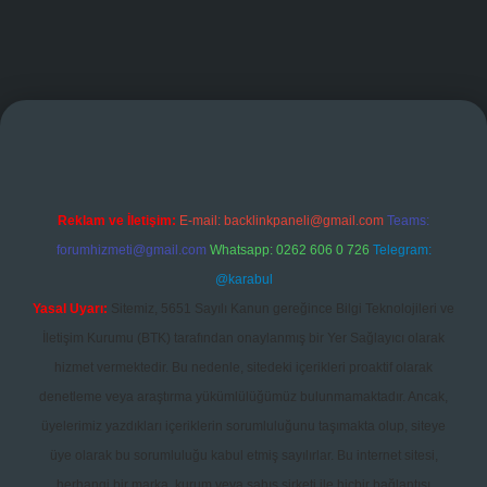
 giriş
Reklam ve İletişim:
E-mail:
backlinkpaneli@gmail.com
Teams:
forumhizmeti@gmail.com
Whatsapp: 0262 606 0 726
Telegram:
@karabul
Yasal Uyarı:
Sitemiz, 5651 Sayılı Kanun gereğince Bilgi Teknolojileri ve
İletişim Kurumu (BTK) tarafından onaylanmış bir Yer Sağlayıcı olarak
hizmet vermektedir. Bu nedenle, sitedeki içerikleri proaktif olarak
denetleme veya araştırma yükümlülüğümüz bulunmamaktadır. Ancak,
üyelerimiz yazdıkları içeriklerin sorumluluğunu taşımakta olup, siteye
üye olarak bu sorumluluğu kabul etmiş sayılırlar. Bu internet sitesi,
herhangi bir marka, kurum veya şahıs şirketi ile hiçbir bağlantısı