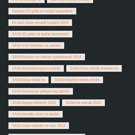
Aselsan 10 yılda ne kadar kazandırdı
En karlı hisse senedi hangisi 2024
SASA 10 yılda ne kadar kazandırdı
SASA 100 bedelsiz ne zaman
SASA bilanço ne zaman açıklanacak 2024
SASA dünyada kaçıncı sırada
SASA hisse almak mantıklı mı
SASA hisse helal mi
SASA hisseleri kimin elinde
SASA hissesi en yüksek kaçı gördü
SASA kaçtan bölünür 2024
SASA ne olacak 2024
SASA temettü 2024 ne kadar
SASA uzun vadede ne olur 2024