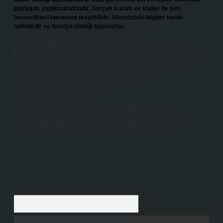
paylaşım yapılmamaktadır. Gerçek kurum ve kişiler ile isim
benzerlikleri tamamen tesadüfidir. Sitemizdeki bilgiler taslak
halindedir ve tavsiye niteliği taşımazlar.
Sitemiz, 5651 Sayılı Kanun gereğince Bilgi Teknolojileri ve İletişim
Kurumu (BTK) tarafından onaylanmış bir Yer Sağlayıcı olarak hizmet
vermektedir. Bu nedenle, sitedeki içerikleri proaktif olarak denetleme
veya araştırma yükümlülüğümüz bulunmamaktadır. Ancak, üyelerimiz
yazdıkları içeriklerin sorumluluğunu taşımakta olup, siteye üye olarak bu
sorumluluğu kabul etmiş sayılırlar.
Hukuka ve yasal düzenlemelere aykırı olduğunu düşündüğünüz
içerikleri,
backlinkpanelicomtr@gmail.com
adresine bildirmeniz halinde,
ilgili içerikler yasal süre içerisinde sitemizden kaldırılacaktır.
Arama