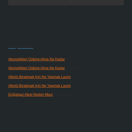
Son yorumlar
Abonelikleri Üstüne Alma Ne Kadar
için
admin
Abonelikleri Üstüne Alma Ne Kadar
için
Meral
Alkolü Bırakmak Için Ne Yapmak Lazım
için
admin
Alkolü Bırakmak Için Ne Yapmak Lazım
için
Güneş
Doğalgaz Ateşi Neden Mavi
için
admin