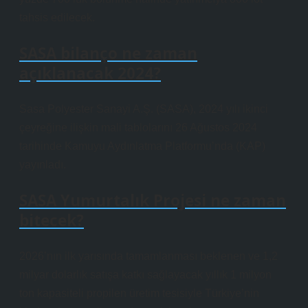
tahsis edilecek.
SASA bilanço ne zaman
açıklanacak 2024?
Sasa Polyester Sanayi A.Ş. (SASA), 2024 yılı ikinci
çeyreğine ilişkin mali tablolarını 26 Ağustos 2024
tarihinde Kamuyu Aydınlatma Platformu’nda (KAP)
yayınladı.
SASA Yumurtalık Projesi ne zaman
bitecek?
2026’nın ilk yarısında tamamlanması beklenen ve 1,2
milyar dolarlık satışa katkı sağlayacak yıllık 1 milyon
ton kapasiteli propilen üretim tesisiyle Türkiye’nin