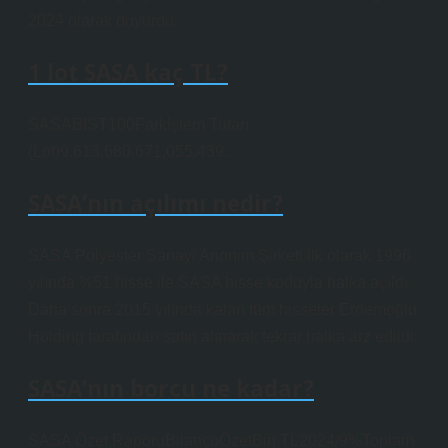
2024 olarak duyurdu.
1 lot SASA kaç TL?
SASABIST100Farkİşlem Tutarı
(Lot)9.613.680.671.055.439.
SASA’nın açılımı nedir?
SASA Polyester Sanayi Anonim Şirketi ilk olarak 1996
yılında %51 hisse ile SASA hisse koduyla halka açıldı.
Daha sonra 2015 yılında kalan tüm hisseler Erdemoğlu
Holding tarafından satın alınarak tekrar halka arz edildi.
SASA’nın borcu ne kadar?
SASA Özet RaporuBilançoÖzetBin TL2024/9%Toplam