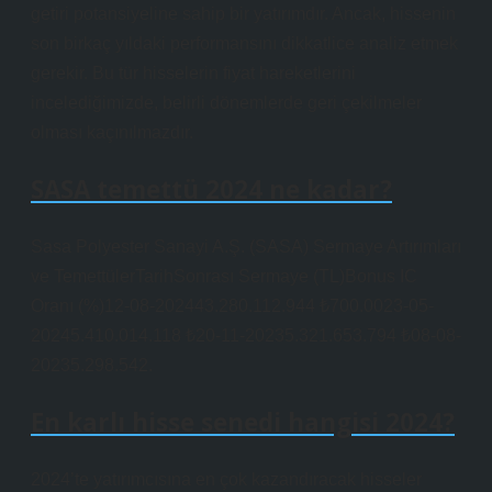
getiri potansiyeline sahip bir yatırımdır. Ancak, hissenin
son birkaç yıldaki performansını dikkatlice analiz etmek
gerekir. Bu tür hisselerin fiyat hareketlerini
incelediğimizde, belirli dönemlerde geri çekilmeler
olması kaçınılmazdır.
SASA temettü 2024 ne kadar?
Sasa Polyester Sanayi A.Ş. (SASA) Sermaye Artırımları
ve TemettülerTarihSonrası Sermaye (TL)Bonus IC
Oranı (%)12-08-202443.280.112.944 ₺700.0023-05-
20245.410.014.118 ₺20-11-20235.321.653.794 ₺08-08-
20235.298.542.
En karlı hisse senedi hangisi 2024?
2024’te yatırımcısına en çok kazandıracak hisseler