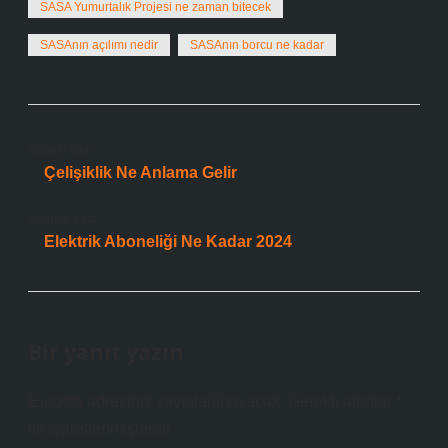
SASA Yumurtalık Projesi ne zaman bitecek
SASAnın açılımı nedir
SASAnın borcu ne kadar
Önceki Yazı
Çelişiklik Ne Anlama Gelir
Sonraki Yazı
Elektrik Aboneliği Ne Kadar 2024
Bir yanıt yazın
E-posta adresiniz yayınlanmayacak.
Gerekli alanlar
*
ile işaretlenmişlerdir