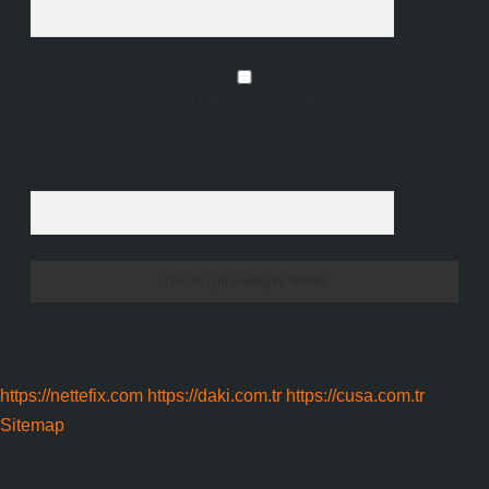
Daha sonraki yorumlarımda kullanılması için adım, e-posta adresim ve
site adresim bu tarayıcıya kaydedilsin.
7 + 8 kaçtır?
*
https://nettefix.com
https://daki.com.tr
https://cusa.com.tr
Sitemap