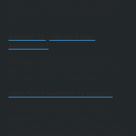
açıklandı. 1 Ocak’ta yatırımcısına en çok kazandıran
hisse yüzde 517 getiriyle Eminiş Ambalaj (EMNİŞ)
oldu.
Aselsan 10 yılda ne kadar
kazandırdı?
SAVUNMA SANAYİİNDEKİ TEK ŞİRKETAselsan
listenin başında yer alıyor. Şirket, yatırımcılarına son 10
yılda ortalama yüzde 52 yıllık getiri sağladı.
SASA %100 bedelsiz ne zaman?
SASA’nın bedelsiz sermaye artırımı ne zaman
gerçekleşecek? SPK, Sasa Polyester’in bedelsiz
sermaye artırımını 8 Ağustos 2024’te onayladı. Şirket,
KAP’ta yaptığı açıklamada, bölünme tarihini 12 Ağustos