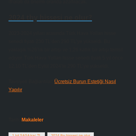
ithalatı da önemli oranda azaltılacak.
2024 thy hissesi ne olur?
2023-2024 yılları arasında Türk Hava Yolları hisse
senedi fiyatı 230 TL’den 290 TL’ye yükseldi. Bu
yaklaşık %26’lık bir artışı ve 1,26 katlık bir artışı temsil
ediyor. Türk Hava Yolları hisse senedi fiyatı 5 yıl önce
12,10 TL’den Eylül 2024’te 290 TL’ye yükseldi.
Tavsiyeli Bağlantılar:
Ücretsiz Burun Estetiği Nasıl
Yapılır
Tarih:
Makaleler
1 lot SASA kaç TL
2024 thy hissesi ne olur