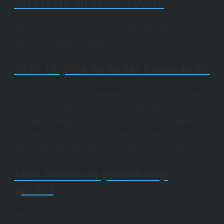
SASA ne olacak 2024?
SASA’nın PTA üretim tesisinde üretimin 2024’ün ikinci
yarısında başlaması bekleniyor.
SASA 10 yılda ne kadar kazandırdı?
Son 10 yılın en yüksek değere sahip BIST 100 hissesi
Hisse kodu Şirket adı Kaç kat arttı SASASasa
Polyester Sanayi A.Ş.576.75ISMENİş Yatırım Menkul
Değerler A.Ş.316.48HEKTSHektaş Ticaret
T.A.Ş.187.15BRYATBorusan Yatırım ve Pazarlama A.Ş.
SASA hissesi en yüksek kaçı
gördü?
SASA POLYESTER SANAYİ A.Ş.’nin tüm zamanların