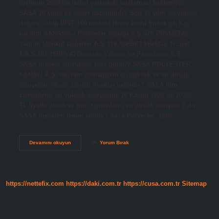
üretimin 2024’ün ikinci yarısında başlaması bekleniyor.
SASA 10 yılda ne kadar kazandırdı? Son 10 yılın en yüksek
değere sahip BIST 100 hissesi Hisse kodu Şirket adı Kaç
kat arttı SASASasa Polyester Sanayi A.Ş.576.75ISMENİş
Yatırım Menkul Değerler A.Ş.316.48HEKTSHektaş Ticaret
T.A.Ş.187.15BRYATBorusan Yatırım ve Pazarlama A.Ş.
SASA hissesi en yüksek kaçı gördü? SASA POLYESTER
SANAYİ A.Ş.’nin tüm zamanların en yüksek ve en düşük
seviyeleri. Hisse senedi fiyatları nelerdir? SASA tüm
zamanların en yüksek seviyesine 16 Kasım 2022’de 10,28
TL fiyatla ulaştı ve tüm zamanların en düşük seviyesi 0’dır.
SASA hisseleri kimin elinde? Sasa Polyester, 1966…
Sasadan
Devamını okuyun
Yorum Bırak
Hisse
Almak
Mantıklı
Mı
https://nettefix.com
https://daki.com.tr
https://cusa.com.tr
Sitemap