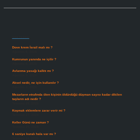
Sidebar
Son Yazılar
Dove krem İsrail malı mı ?
Ağustos 6, 2026
Kumrunun yanında ne içilir ?
Ağustos 6, 2026
Avlanma yasağı kalktı mı ?
Ağustos 5, 2026
Aksel nedir, ne için kullanılır ?
Ağustos 3, 2026
Mezarların etrafında ölen kişinin öldürdüğü düşman sayısı kadar dikilen
taşların adı nedir ?
Temmuz 29, 2026
Koşmak eklemlere zarar verir mi ?
Temmuz 27, 2026
Keller Günü ne zaman ?
Temmuz 25, 2026
6 saniye kuralı hala var mı ?
Temmuz 24, 2026