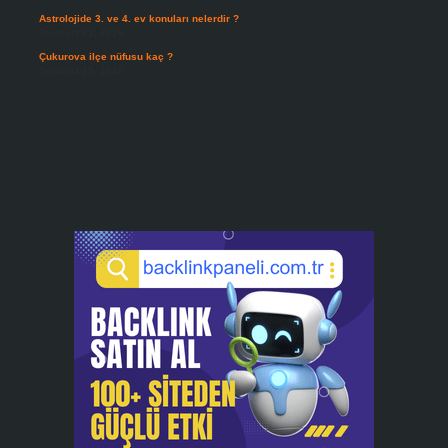
Astrolojide 3. ve 4. ev konuları nelerdir ?
Temmuz 21, 2026
Çukurova ilçe nüfusu kaç ?
Temmuz 19, 2026