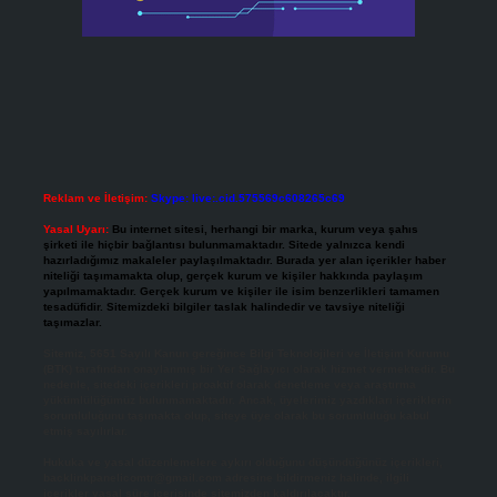
Reklam ve İletişim:
Skype: live:.cid.575569c608265c69
Yasal Uyarı:
Bu internet sitesi, herhangi bir marka, kurum veya şahıs
şirketi ile hiçbir bağlantısı bulunmamaktadır. Sitede yalnızca kendi
hazırladığımız makaleler paylaşılmaktadır. Burada yer alan içerikler haber
niteliği taşımamakta olup, gerçek kurum ve kişiler hakkında paylaşım
yapılmamaktadır. Gerçek kurum ve kişiler ile isim benzerlikleri tamamen
tesadüfidir. Sitemizdeki bilgiler taslak halindedir ve tavsiye niteliği
taşımazlar.
Sitemiz, 5651 Sayılı Kanun gereğince Bilgi Teknolojileri ve İletişim Kurumu
(BTK) tarafından onaylanmış bir Yer Sağlayıcı olarak hizmet vermektedir. Bu
nedenle, sitedeki içerikleri proaktif olarak denetleme veya araştırma
yükümlülüğümüz bulunmamaktadır. Ancak, üyelerimiz yazdıkları içeriklerin
sorumluluğunu taşımakta olup, siteye üye olarak bu sorumluluğu kabul
etmiş sayılırlar.
Hukuka ve yasal düzenlemelere aykırı olduğunu düşündüğünüz içerikleri,
backlinkpanelicomtr@gmail.com
adresine bildirmeniz halinde, ilgili
içerikler yasal süre içerisinde sitemizden kaldırılacaktır.