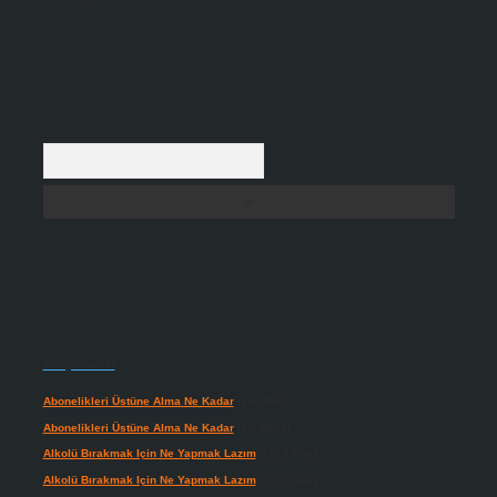
Arama
Son yorumlar
Abonelikleri Üstüne Alma Ne Kadar
için
admin
Abonelikleri Üstüne Alma Ne Kadar
için
Meral
Alkolü Bırakmak Için Ne Yapmak Lazım
için
admin
Alkolü Bırakmak Için Ne Yapmak Lazım
için
Güneş