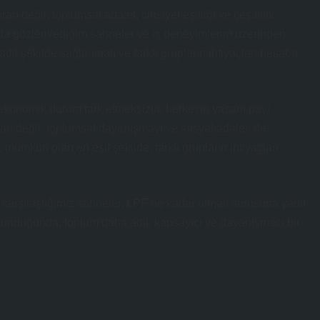
 değil, toplumsal adalet, cinsiyet eşitliği ve çeşitlilik
l’da gözlemlediğim sahneler ve iş deneyimlerim üzerinden
il şekilde sağlanmalı ve farklı grupların ihtiyaçları hesaba
eya ekonomik durum fark etmeksizin, herkesin yaşam payı
ları değil, toplumsal dayanışmayı ve sosyal adaleti de
ümkün olan en eşit şekilde, farklı grupların ihtiyaçları
 karşılaştığımız sahneler, LPF ne kadar olmalı sorusuna yanıt
orunduğunda, toplum daha adil, kapsayıcı ve dayanışmacı bir