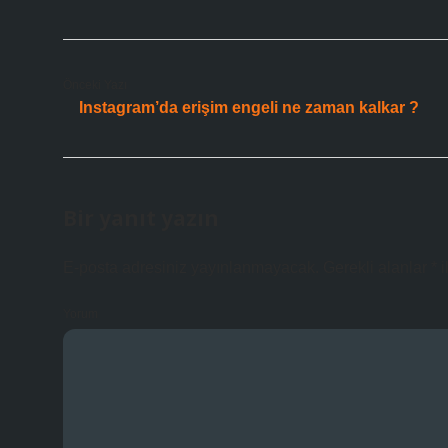
Önceki Yazı
Instagram’da erişim engeli ne zaman kalkar ?
Bir yanıt yazın
E-posta adresiniz yayınlanmayacak.
Gerekli alanlar
*
i
Yorum