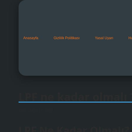
Anasayfa
Gizlilik Politikası
Yasal Uyarı
H
LPF ne kadar olmalı 
Tarih: Mayıs 17, 2026
LPF Ne Kadar Olmalı?