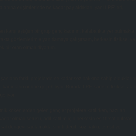
 alanına erişimlerinde ne kadar pay aldıkları, yani LPF’leri,
 karşılaştığım bir grup genç kadının, kalabalıkta yer bulmakta
kta gözlemlerimle yanıtlamaya çalışırsam, herkesin fiziksel ve
ek bir oran olmalı diyorum.
ışanların farklı projelerde ne kadar söz hakkına sahip oldukların
, kadınların önüne geçebiliyor. Burada LPF, sadece fiziksel ala
geliyor.
nik kökenlerden gelen gençler projelere katılırken, bazıları
r olmalı sorusu, adil katılım için herkesin eşit fırsat bulması
ısal dengeyi sağlamakla sınırlı değil; söz hakkı, temsil ve