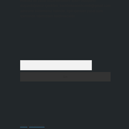
Hukuka ve yasal düzenlemelere aykırı olduğunu
düşündüğünüz içerikleri,
backlinkpanelicomtr@gmail.com
adresine bildirmeniz halinde, ilgili içerikler yasal süre
içerisinde sitemizden kaldırılacaktır.
Arama
Son yorumlar