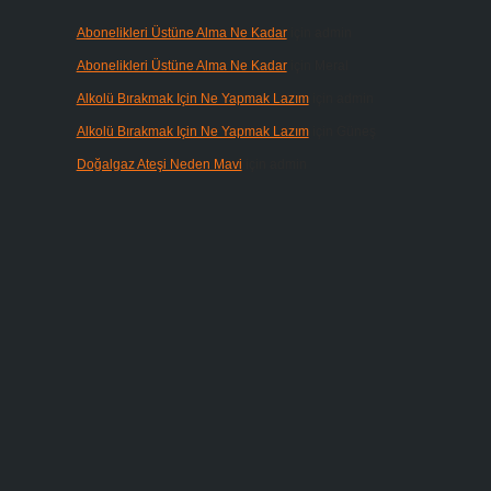
Abonelikleri Üstüne Alma Ne Kadar
için
admin
Abonelikleri Üstüne Alma Ne Kadar
için
Meral
Alkolü Bırakmak Için Ne Yapmak Lazım
için
admin
Alkolü Bırakmak Için Ne Yapmak Lazım
için
Güneş
Doğalgaz Ateşi Neden Mavi
için
admin