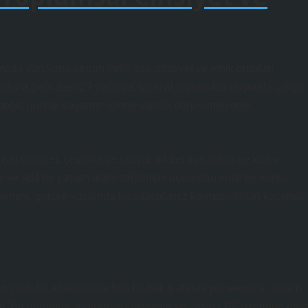
ada yan yana oturan farklı yaş, cinsiyet ve etnik grupları
lıma gelir. Ben 29 yaşında, bir sivil toplum kuruluşunda çalışa
 değil, günlük yaşamın içinde sürekli deneyimleyerek
sal cinsiyet, çeşitlilik ve sosyal adalet açısından ne kadar
mak ve adil bir yaşam alanı sağlamak açısından kritik bir konu.
görmek, gerçek yaşamda karşılaştığımız karmaşıklıkları kaçırmak
n yaşlı bir adamın ona boş bir bakış atarak yer vermesi, benim
dı. Bu durumda, toplumsal cinsiyetin ve yaşın LPF üzerinde etkis