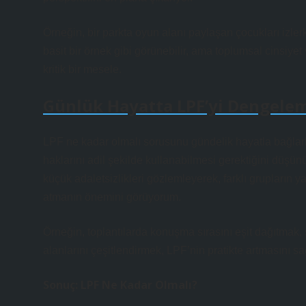
Örneğin, bir parkta oyun alanı paylaşan çocukları izlerk
basit bir örnek gibi görünebilir, ama toplumsal cinsiyet 
kritik bir mesele.
Günlük Hayatta LPF’yi Dengele
LPF ne kadar olmalı sorusunu gündelik hayatla bağlark
haklarını adil şekilde kullanabilmesi gerektiğini düşü
küçük adaletsizlikleri gözlemleyerek, farklı grupları
atmanın önemini görüyorum.
Örneğin, toplantılarda konuşma sırasını eşit dağıtmak, 
alanlarını çeşitlendirmek, LPF’nin pratikte artmasını s
Sonuç: LPF Ne Kadar Olmalı?