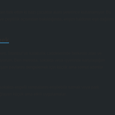
en fark ettim ki bazı çocuklar alanı yeterince kullanamıyor. Bu
ve çeşitlilik açısından bakıldığında, erişim hakkının eşit dağılımı
mek
en, İstanbul’un kalabalık caddelerinde herkesin alan ve
nüyorum. Ben metroda, sokakta veya işyerinde karşılaştığım
n yaşam paylarını dengelemek için küçük ama somut adımlar
sokakta engelli rampalarını erişilebilir tutmak veya park
ağlayan küçük ama etkili uygulamalar.