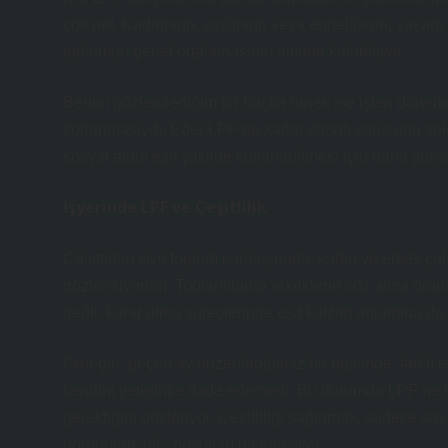
çok net. Kadınların, yaşlıların veya engellilerin, yaşam
toplumun genel ortalamasının altında kalabiliyor.
Benim gözlemlediğim bir başka örnek ise işten dönerken
zorlanmasıydı. Eğer LPF ne kadar olmalı sorusunu soka
sosyal alanı eşit şekilde kullanabilmesi için daha yüks
İşyerinde LPF ve Çeşitlilik
Çalıştığım sivil toplum kuruluşunda, kadın ve erkek çal
gözlemliyorum. Toplantılarda erkeklerin söz alma oranı
değil, karar alma süreçlerinde eşit katılım anlamına da 
Örneğin, geçen ay düzenlediğimiz bir eğitimde, farklı et
kendini yeterince ifade edemedi. Bu durumda LPF ne kada
gerektiğini gösteriyor. Çeşitliliği sağlamak, sadece say
görünürlük gibi boyutları da kapsıyor.