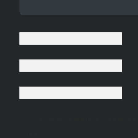
İsim*
E-Posta*
Web Sitesi
Daha sonraki yorumlarımda kullanılması için adım, e-posta adresim ve s
7 + 8 kaçtır?
*