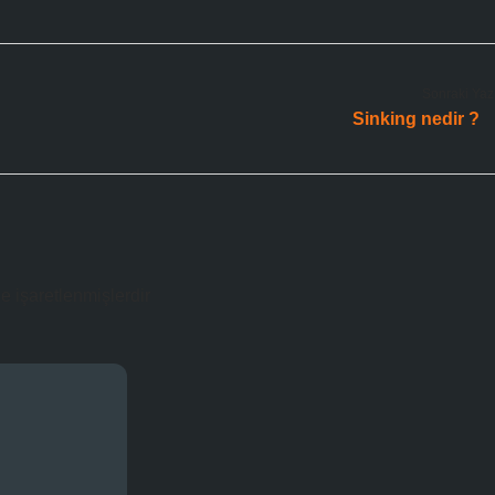
Sonraki Yaz
Sinking nedir ?
le işaretlenmişlerdir