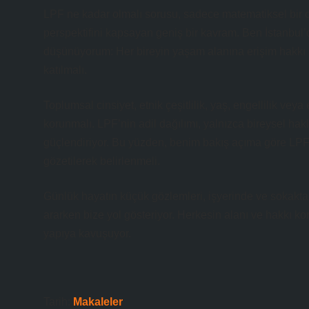
LPF ne kadar olmalı sorusu, sadece matematiksel bir oran
perspektifini kapsayan geniş bir kavram. Ben İstanbu
düşünüyorum: Her bireyin yaşam alanına erişim hakkı ad
katılmalı.
Toplumsal cinsiyet, etnik çeşitlilik, yaş, engellilik v
korunmalı. LPF’nin adil dağılımı, yalnızca bireysel hak
güçlendiriyor. Bu yüzden, benim bakış açıma göre LPF, m
gözetilerek belirlenmeli.
Günlük hayatın küçük gözlemleri, işyerinde ve sokakta
ararken bize yol gösteriyor. Herkesin alanı ve hakkı k
yapıya kavuşuyor.
Tarih:
Makaleler