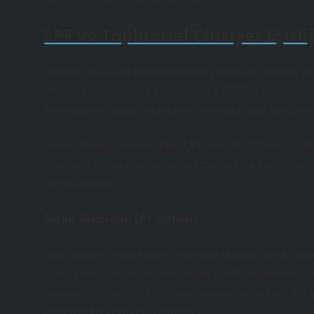
LPF ve Toplumsal Cinsiyet Eşitli
İstanbul’un çeşitli mahallelerinde yürürken, sokakta 
etkilerini hatırlatıyor. Kadınların ve LGBTQ+ bireylerin
hissetmeleri, yaşam alanlarının ne kadar pay aldığının 
Benim deneyimlerime göre, LPF’nin adil dağılımı, sadece 
yaşamda ve karar alma mekanizmalarında toplumsal cin
payını artırıyor.
Farklı Grupların LPF İhtiyacı
Yaş, cinsiyet, etnik köken, engellilik durumu veya sosyo
sivil toplum çalışanı olarak, düşük gelirli bölgelerde 
alanına erişiminde sık sık sınırlamalar görüyorum. Bu 
perspektifini ön plana çıkarıyor.