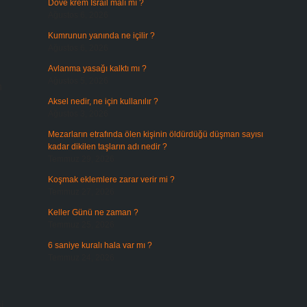
Dove krem İsrail malı mı ?
Ağustos 6, 2026
Kumrunun yanında ne içilir ?
Ağustos 6, 2026
Avlanma yasağı kalktı mı ?
Ağustos 5, 2026
n
Aksel nedir, ne için kullanılır ?
Ağustos 3, 2026
Mezarların etrafında ölen kişinin öldürdüğü düşman sayısı
kadar dikilen taşların adı nedir ?
Temmuz 29, 2026
Koşmak eklemlere zarar verir mi ?
Temmuz 27, 2026
Keller Günü ne zaman ?
Temmuz 25, 2026
6 saniye kuralı hala var mı ?
Temmuz 24, 2026
i