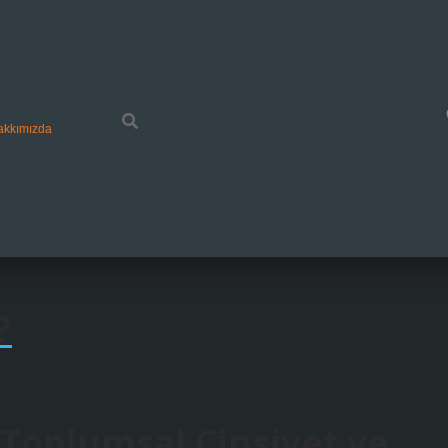
akkımızda
?
 Toplumsal Cinsiyet ve