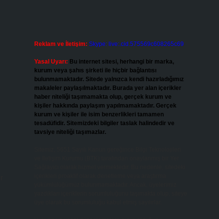
Reklam ve İletişim:
Skype: live:.cid.575569c608265c69
Yasal Uyarı:
Bu internet sitesi, herhangi bir marka,
kurum veya şahıs şirketi ile hiçbir bağlantısı
bulunmamaktadır. Sitede yalnızca kendi hazırladığımız
makaleler paylaşılmaktadır. Burada yer alan içerikler
haber niteliği taşımamakta olup, gerçek kurum ve
kişiler hakkında paylaşım yapılmamaktadır. Gerçek
kurum ve kişiler ile isim benzerlikleri tamamen
tesadüfidir. Sitemizdeki bilgiler taslak halindedir ve
tavsiye niteliği taşımazlar.
Sitemiz, 5651 Sayılı Kanun gereğince Bilgi Teknolojileri
ve İletişim Kurumu (BTK) tarafından onaylanmış bir Yer
Sağlayıcı olarak hizmet vermektedir. Bu nedenle, sitedeki
içerikleri proaktif olarak denetleme veya araştırma
r
yükümlülüğümüz bulunmamaktadır. Ancak, üyelerimiz
yazdıkları içeriklerin sorumluluğunu taşımakta olup, siteye
üye olarak bu sorumluluğu kabul etmiş sayılırlar.