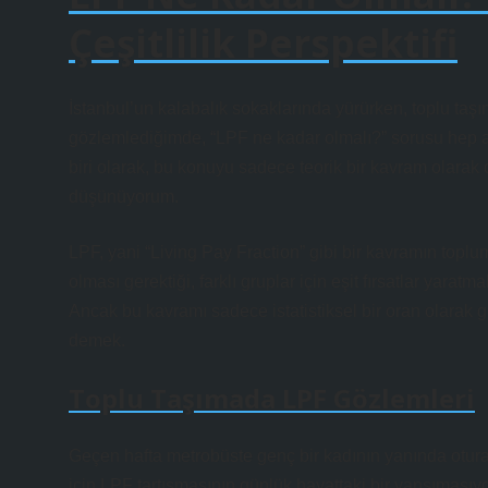
Çeşitlilik Perspektifi
İstanbul’un kalabalık sokaklarında yürürken, toplu taşım
gözlemlediğimde, “LPF ne kadar olmalı?” sorusu hep ak
biri olarak, bu konuyu sadece teorik bir kavram olarak
düşünüyorum.
LPF, yani “Living Pay Fraction” gibi bir kavramın toplum
olması gerektiği, farklı gruplar için eşit fırsatlar yarat
Ancak bu kavramı sadece istatistiksel bir oran olarak 
demek.
Toplu Taşımada LPF Gözlemleri
Geçen hafta metrobüste genç bir kadının yanında otura
için LPF tartışmasının günlük hayattaki bir yansımasıy