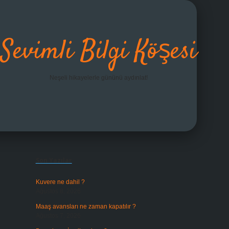
Sevimli Bilgi Köşesi
Neşeli hikayelerle gününü aydınlat!
Sidebar
grandoperabet giriş
Son Yazılar
Kuvere ne dahil ?
Ağustos 8, 2026
Maaş avansları ne zaman kapatılır ?
Ağustos 7, 2026