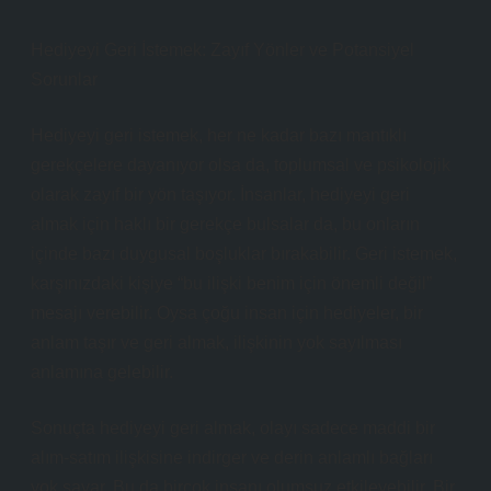
Hediyeyi Geri İstemek: Zayıf Yönler ve Potansiyel
Sorunlar
Hediyeyi geri istemek, her ne kadar bazı mantıklı
gerekçelere dayanıyor olsa da, toplumsal ve psikolojik
olarak zayıf bir yön taşıyor. İnsanlar, hediyeyi geri
almak için haklı bir gerekçe bulsalar da, bu onların
içinde bazı duygusal boşluklar bırakabilir. Geri istemek,
karşınızdaki kişiye “bu ilişki benim için önemli değil”
mesajı verebilir. Oysa çoğu insan için hediyeler, bir
anlam taşır ve geri almak, ilişkinin yok sayılması
anlamına gelebilir.
Sonuçta hediyeyi geri almak, olayı sadece maddi bir
alım-satım ilişkisine indirger ve derin anlamlı bağları
yok sayar. Bu da birçok insanı olumsuz etkileyebilir. Bir