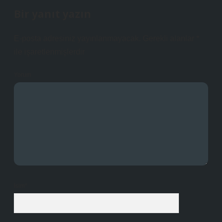
Bir yanıt yazın
E-posta adresiniz yayınlanmayacak.
Gerekli alanlar
*
ile işaretlenmişlerdir
Yorum
İsim*