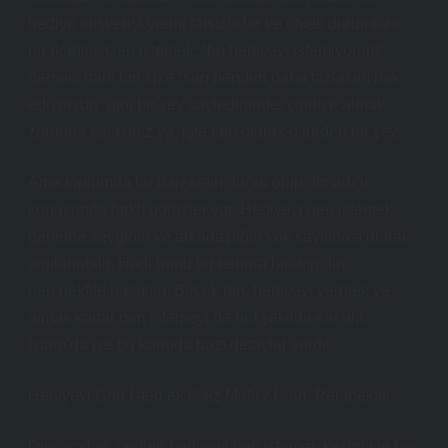
hediye alışverişi yerini tatsızlıklar ve öfkeli durumlara
bırakabilir. Geri istemek; “bu hediyeyi istemiyorum”
demek; hani biri size “sen benden daha fazlasını hak
ediyorsun” gibi bir şey söylediğinde, ciddiye almak
zorunda kalırsınız ya, işte tam olarak o türden bir şey.
Ama toplumda bu hareketin doğru olup olmadığı
konusunda farklı görüşler var. Hediyeyi geri istemek,
genelde sevginin ve arkadaşlığın yok sayılması olarak
algılanabilir. Hadi bunu bir kenara bırakıp dini
perspektife bakalım. Birçok din, hediyeyi vermek ve
almak kadar geri istemeyi de net şekilde ele alır.
İslam’da ise bu konuda bazı detaylar vardır.
Hediyeyi Geri İstemek Caiz Midir? İslam Perspektifi
Dini açıdan, verilen hediyeyi geri istemek kesinlikle hoş