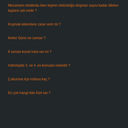
Mezarların etrafında ölen kişinin öldürdüğü düşman sayısı kadar dikilen
taşların adı nedir ?
Temmuz 29, 2026
Koşmak eklemlere zarar verir mi ?
Temmuz 27, 2026
Keller Günü ne zaman ?
Temmuz 25, 2026
6 saniye kuralı hala var mı ?
Temmuz 24, 2026
Astrolojide 3. ve 4. ev konuları nelerdir ?
Temmuz 21, 2026
Çukurova ilçe nüfusu kaç ?
Temmuz 19, 2026
En çok hangi ilde Kürt var ?
Temmuz 17, 2026