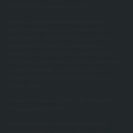
Verilen Hediyeyi Geri İstemek Caiz mi?
Hediyeler, insana değerini hissettiren ve bazen
duygusal anlamlar taşıyan nesnelerdir. Ancak bu
hediyelerin geri alınması meselesi, zaman zaman
tartışmalara yol açabilir. Birisi size bir hediye
verdiğinde, o anki mutluluğunuz ve hoşnutluğunuz
büyük olabilir. Ama ya sonra? O hediyeyi geri istemek,
bu pratik olarak doğru mu? Peki dini açıdan, bu
hareketin doğruluğu nedir? Verilen hediyeyi geri
istemek caiz mi?
Hediyeyi Geri İstemek: Toplumsal Bir Psikoloji Mi,
Yoksa Dini Bir Sorun Mu?
Hediye kültürü, birçok toplumda sevgi, saygı ve
dostluğun simgesidir. Ama tıpkı aşk gibi, bazen bu