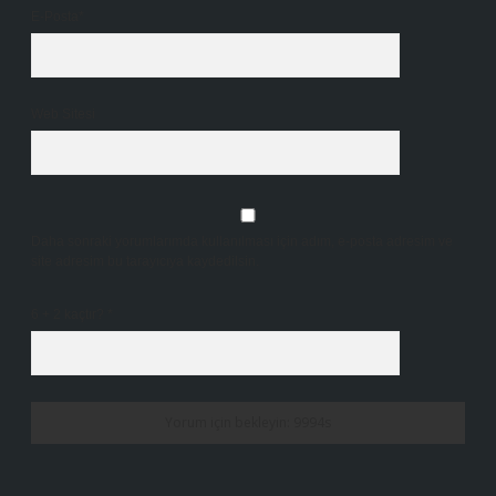
E-Posta*
Web Sitesi
Daha sonraki yorumlarımda kullanılması için adım, e-posta adresim ve
site adresim bu tarayıcıya kaydedilsin.
6 + 2 kaçtır?
*