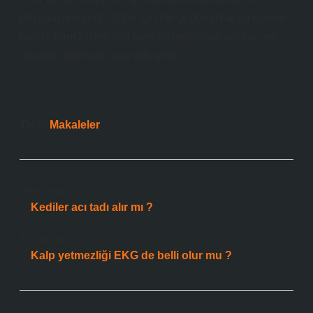
düşünüyorsunuz? Sizin için hangi durumlar bu eylemi
haklı çıkarır? Hem dini hem de toplumsal açıdan geri
istemek, ilişkilere nasıl etki eder?
Tarih:
Makaleler
Önceki Yazı
Kediler acı tadı alır mı ?
Sonraki Yazı
Kalp yetmezliği EKG de belli olur mu ?