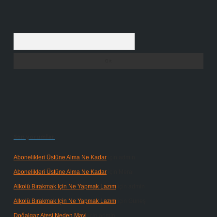
Arama
Son yorumlar
Abonelikleri Üstüne Alma Ne Kadar
için
admin
Abonelikleri Üstüne Alma Ne Kadar
için
Meral
Alkolü Bırakmak Için Ne Yapmak Lazım
için
admin
Alkolü Bırakmak Için Ne Yapmak Lazım
için
Güneş
Doğalgaz Ateşi Neden Mavi
için
admin