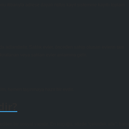
 itibarıyla adrese dayalı nüfus kayıt sistemine kayıtlı toplam
a adlandırılır. Satılık evler, önceden sahip olunan evlerin tam
kiralanan veya satılan evler anlamına gelir.
slim, hemen taşınmaya hazır bir evdir.
dir?
dilen bir sosyal yapıdır. En küçüğü, sözde “çekirdek aile”; baba