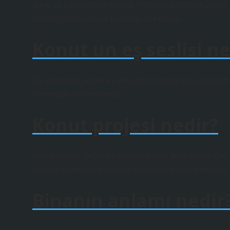
anne ve çocuklardan oluşur. Meksika-Amerikan ailesi. Çe
evlendiğinde yeni bir çekirdek aile oluşur.
Konut un eş seslisi ne
Eş anlamlılar yerine eş anlamlı kelimeler de kullanılabi
ikametgah ve meskendir.
Konut projesi nedir?
Konut projesi, belirli bir alanda birden fazla konut için 
şekilde yürütülmesi yoluyla konut hazırlama sürecidir.
Binanın anlamı nedir