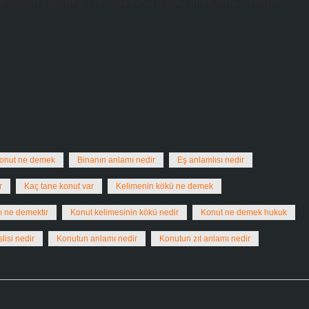
melerden yapılmış, barınma veya başka amaçlarla kullanılan
konut ne demek
Binanın anlamı nedir
Eş anlamlısı nedir
r
Kaç tane konut var
Kelimenin kökü ne demek
ı ne demektir
Konut kelimesinin kökü nedir
Konut ne demek hukuk
lisi nedir
Konutun anlamı nedir
Konutun zıt anlamı nedir