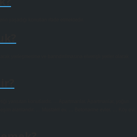
k?
erin yaşadığı konutları ifade etmektedir.
uk?
rak yerleşmesine ve barındırılmasına elverişli yerler olarak
ir?
tetiği yansıtan konutlardır. … Apartmanlar. Apartmanlar, yoğun
erleşim alanlarıdır. … Müstakil ev. … Betonarme evler. … Köy evi.
 demek?