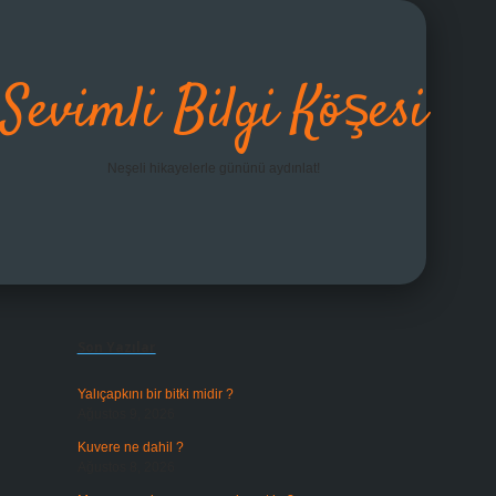
Sevimli Bilgi Köşesi
Neşeli hikayelerle gününü aydınlat!
Sidebar
grandoperabet giriş
Son Yazılar
Yalıçapkını bir bitki midir ?
Ağustos 9, 2026
Kuvere ne dahil ?
Ağustos 8, 2026