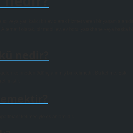
 nedir?
alıcı veya yarı kalıcı bir ev olarak hizmet veren bir yaşam alanıdır
. Alternatif olarak, bir mobil ev, ev botu, yatakhane veya başka bi
kü nedir?
gelen kelimeden ödünç alınmış bir kelimedir. Bu kelime, Eski
tilmiştir.
demektir?
apartman” kelimesiyle eş anlamlıdır.