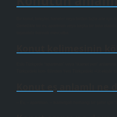
Konutun anlamı
Bir konut, bireyler, haneler veya birden fazla aile için k
Genellikle bir ev, apartman veya başka bir bina olabilir
taşınabilir barınak mevcuttur.
Konut kelimesinin kö
Eski Türkçede “apartman” veya “ikamet yeri” anlamına 
Türkçedeki kon- fiilinden Yeni Türkçedeki +Ut ekiyle türe
Konut eş anlamlı ne 
– Ev, – apartman, – ikametgah herhangi bir şehir için “