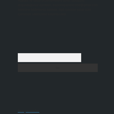
Hukuka ve yasal düzenlemelere aykırı olduğunu
düşündüğünüz içerikleri,
backlinkpanelicomtr@gmail.com
adresine bildirmeniz halinde, ilgili içerikler yasal süre
içerisinde sitemizden kaldırılacaktır.
Arama
Son yorumlar