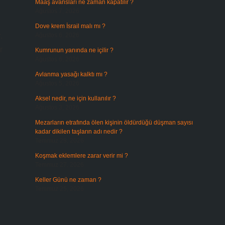
Maaş avansları ne zaman kapatılır ?
Ağustos 7, 2026
Dove krem İsrail malı mı ?
.
Ağustos 6, 2026
r
Kumrunun yanında ne içilir ?
Ağustos 6, 2026
Avlanma yasağı kalktı mı ?
Ağustos 5, 2026
Aksel nedir, ne için kullanılır ?
Ağustos 3, 2026
Mezarların etrafında ölen kişinin öldürdüğü düşman sayısı
kadar dikilen taşların adı nedir ?
Temmuz 29, 2026
Koşmak eklemlere zarar verir mi ?
Temmuz 27, 2026
Keller Günü ne zaman ?
Temmuz 25, 2026