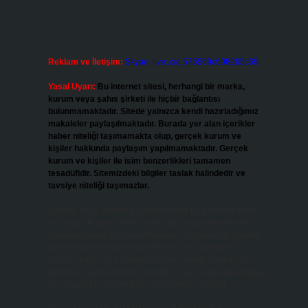
Reklam ve İletişim:
Skype: live:.cid.575569c608265c69
Yasal Uyarı:
Bu internet sitesi, herhangi bir marka,
kurum veya şahıs şirketi ile hiçbir bağlantısı
bulunmamaktadır. Sitede yalnızca kendi hazırladığımız
makaleler paylaşılmaktadır. Burada yer alan içerikler
haber niteliği taşımamakta olup, gerçek kurum ve
kişiler hakkında paylaşım yapılmamaktadır. Gerçek
<
kurum ve kişiler ile isim benzerlikleri tamamen
tesadüfidir. Sitemizdeki bilgiler taslak halindedir ve
tavsiye niteliği taşımazlar.
Sitemiz, 5651 Sayılı Kanun gereğince Bilgi Teknolojileri
ve İletişim Kurumu (BTK) tarafından onaylanmış bir Yer
Sağlayıcı olarak hizmet vermektedir. Bu nedenle, sitedeki
içerikleri proaktif olarak denetleme veya araştırma
yükümlülüğümüz bulunmamaktadır. Ancak, üyelerimiz
yazdıkları içeriklerin sorumluluğunu taşımakta olup, siteye
üye olarak bu sorumluluğu kabul etmiş sayılırlar.