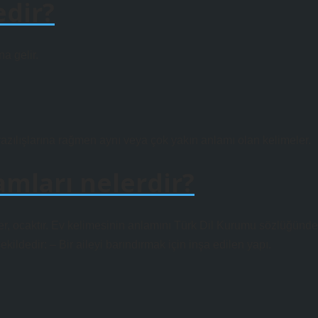
edir?
a gelir.
 yazılışlarına rağmen aynı veya çok yakın anlamı olan kelimeler.
amları nelerdir?
 yer, ocaktır. Ev kelimesinin anlamını Türk Dil Kurumu sözlüğünde
ldedir: – Bir aileyi barındırmak için inşa edilen yapı.