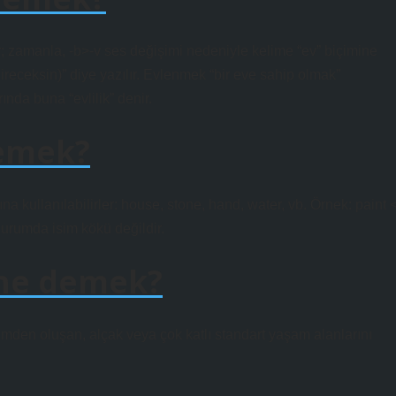
ır; zamanla, -b>-v ses değişimi nedeniyle kelime “ev” biçimine
ireceksin)” diye yazılır. Evlenmek “bir eve sahip olmak”
ında buna “evlilik” denir.
demek?
ına kullanılabilirler: ​​house, stone, hand, water, vb. Örnek: paint 
 durumda isim kökü değildir.
 ne demek?
ümden oluşan, alçak veya çok katlı standart yaşam alanlarını