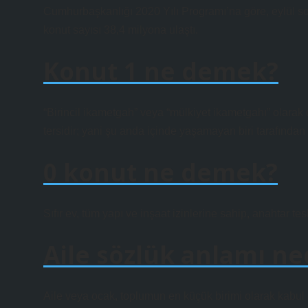
Cumhurbaşkanlığı 2020 Yılı Programı’na göre, eylül sonu
konut sayısı 38,4 milyona ulaştı.
Konut 1 ne demek?
“Birincil ikametgah” veya “mülkiyet ikametgahı” olarak d
tersidir; yani şu anda içinde yaşamayan biri tarafından 
0 konut ne demek?
Sıfır ev, tüm yapı ve inşaat izinlerine sahip, anahtar te
Aile sözlük anlamı ne
Aile veya ocak, toplumun en küçük birimi olarak kabul e