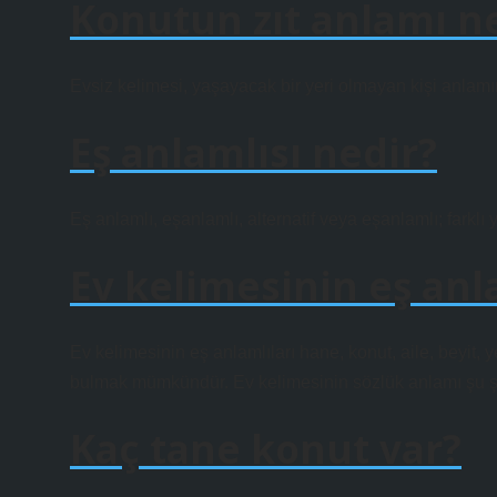
Konutun zıt anlamı n
Evsiz kelimesi, yaşayacak bir yeri olmayan kişi anlamın
Eş anlamlısı nedir?
Eş anlamlı, eşanlamlı, alternatif veya eşanlamlı; farklı
Ev kelimesinin eş anl
Ev kelimesinin eş anlamlıları hane, konut, aile, beyit,
bulmak mümkündür. Ev kelimesinin sözlük anlamı şu şeki
Kaç tane konut var?