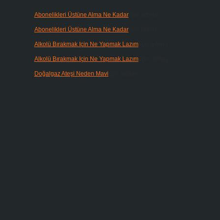
Abonelikleri Üstüne Alma Ne Kadar
için
admin
Abonelikleri Üstüne Alma Ne Kadar
için
Meral
Alkolü Bırakmak Için Ne Yapmak Lazım
için
admin
Alkolü Bırakmak Için Ne Yapmak Lazım
için
Güneş
Doğalgaz Ateşi Neden Mavi
için
admin
,