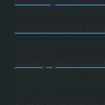
Konut sayısı ne deme
İstatistiklerde verilen rakamlar referans tarihinde hanel
Konut ne demek huk
Ceza hukukunda konut; insanların daimi veya geçici ola
tanımlanmaktadır (YCGK-K.
Konut çeşitleri nelerd
Hangi tip konutlar vardır? Taş evler, tarihi ve doğal es
nüfuslu şehirlerde yaşayanların sıklıkla tercih ettiği y
… Bağ evi. … Sıralı evler.
Ev eski Türkçede ne