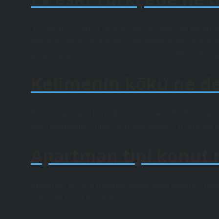
“Ev” kelimesi Orhun yazıtlarında “eb” şeklinde kullanıl
dönüşür. Orhun yazıtlarında “sen ebene kirteçi (evine g
anlamına gelir. Gelin ve damat “yeni ev sahibi” olduklar
Kelimenin kökü ne 
Dildeki varlıkların karşılığı olan kelimelerdir. Tek başlar
paint kelimesine "-mak" ekini ekleyebiliriz. (Paint) Bu
Apartman tipi konut
Apartman, bir arsa üzerinde birden fazla bağımsız böl
içeren bir konut modelidir.