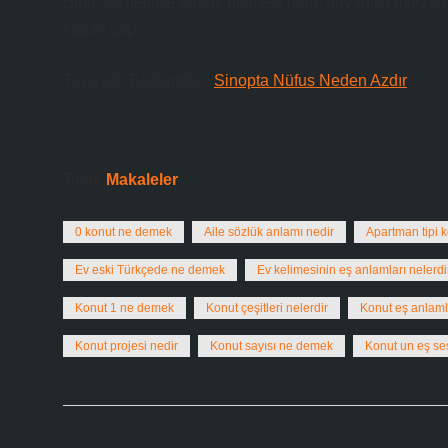
Bina; Genellikle birkaç bölmesi olan, dayanıklı malze
kapalı yapı.
Tavsiyeli Bağlantılar:
Sinopta Nüfus Neden Azdır
Tarih:
Makaleler
0 konut ne demek
Aile sözlük anlamı nedir
Apartman tipi 
Ev eski Türkçede ne demek
Ev kelimesinin eş anlamları nelerdi
Konut 1 ne demek
Konut çeşitleri nelerdir
Konut eş anlaml
Konut projesi nedir
Konut sayısı ne demek
Konut un eş ses