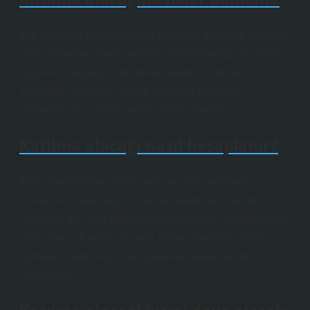
Mal rejiminin başlangıcında eşlerden birine ait bulunan
veya sonradan miras yoluyla veya herhangi bir şekilde
karşılıksız kazanç elde etmek suretiyle edinilen
malvarlığı değerleri, maddi olmayan tazminat
alacakları, kişisel mal yerine geçen değerler.
Katilma alacaği nasıl hesaplanır?
Katılım talebindeki kredi borcunun hesaplanması:
“Öncelikle, kalan borcun toplam kredi borcuna oranı
belirlenir. Bu oran daha sonra satın alma anındaki mülk
veya aracın fiyatına dayanır. Daha sonra borç tutarı,
varlıkların adil değeriyle ilişkilendirilerek yeniden
hesaplanır.