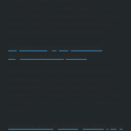
Mal rejimi, boşanma davasının açıldığı tarih olan
12.12.2015 tarihinde sona ermiş sayılacak olup, mal
rejiminin tasfiyesi halinde boşanma davasının açıldığı
tarih olan 12.12.2015 tarihine kadar edinilmiş olan
malvarlığı değerlerinin değerlemesi yapılacaktır.
Taşınmazın geçmiş tarihteki
değeri nasıl hesaplanır?
Arazi veya mülkün değeri genellikle karşılaştırmalı
yöntemle (emsal) ve ayrı ayrı belirlenir. Belirlenen
inşaat maliyetlerinden (girişimci geliri dahil), bina
amortismanı (AfA) tutarı düşülür ve mülkün değeri, arazi
için belirlenen değerin ortaya çıkan tutara eklenmesiyle
belirlenir.
Katılma alacağı ve değer artış payı