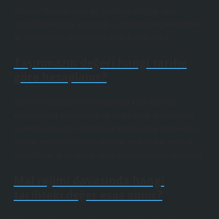
müstakil bir evin veya bir arabanın alıcı ile satıcı
arasında belirli bir zamanda serbestçe gerçekleşebilen
bir satışta elde edilebilecek değeri ifade eder.
Taşınmazın değeri hangi tarihe
göre hesaplanır?
İdarelerin uygulamaları nedeniyle karşı karşıya
kaldıkları her türlü alacak ve bedel artışı davalarında
taşınmazın bedeli; değerleme tarihi olarak talebin tapu
siciline tescil tarihi esas alınarak ve o tarihte mevcut
olan ihtiyaçlar da göz önünde bulundurularak belirlenir.
Mal rejimi davasında hangi
tarihteki değer esas alınır?