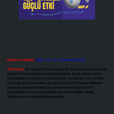
Reklam ve İletişim:
Skype: live:.cid.575569c608265c69
Yasal Uyarı:
Bu internet sitesi, herhangi bir marka, kurum veya şahıs
şirketi ile hiçbir bağlantısı bulunmamaktadır. Sitede yalnızca kendi
hazırladığımız makaleler paylaşılmaktadır. Burada yer alan içerikler
haber niteliği taşımamakta olup, gerçek kurum ve kişiler hakkında
paylaşım yapılmamaktadır. Gerçek kurum ve kişiler ile isim
benzerlikleri tamamen tesadüfidir. Sitemizdeki bilgiler taslak
halindedir ve tavsiye niteliği taşımazlar.
Sitemiz, 5651 Sayılı Kanun gereğince Bilgi Teknolojileri ve İletişim
Kurumu (BTK) tarafından onaylanmış bir Yer Sağlayıcı olarak hizmet