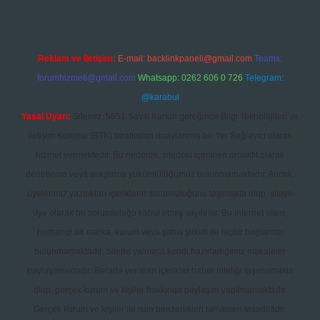
Reklam ve İletişim:
E-mail:
backlinkpaneli@gmail.com
Teams:
forumhizmeti@gmail.com
Whatsapp: 0262 606 0 726
Telegram:
@karabul
Yasal Uyarı:
Sitemiz, 5651 Sayılı Kanun gereğince Bilgi Teknolojileri ve
İletişim Kurumu (BTK) tarafından onaylanmış bir Yer Sağlayıcı olarak
hizmet vermektedir. Bu nedenle, sitedeki içerikleri proaktif olarak
denetleme veya araştırma yükümlülüğümüz bulunmamaktadır. Ancak,
üyelerimiz yazdıkları içeriklerin sorumluluğunu taşımakta olup, siteye
üye olarak bu sorumluluğu kabul etmiş sayılırlar. Bu internet sitesi,
herhangi bir marka, kurum veya şahıs şirketi ile hiçbir bağlantısı
bulunmamaktadır. Sitede yalnızca kendi hazırladığımız makaleler
paylaşılmaktadır. Burada yer alan içerikler haber niteliği taşımamakta
olup, gerçek kurum ve kişiler hakkında paylaşım yapılmamaktadır.
Gerçek kurum ve kişiler ile isim benzerlikleri tamamen tesadüfidir.