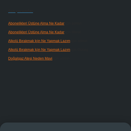
Son yorumlar
Abonelikleri Üstüne Alma Ne Kadar
için
admin
Abonelikleri Üstüne Alma Ne Kadar
için
Meral
Alkolü Bırakmak Için Ne Yapmak Lazım
için
admin
Alkolü Bırakmak Için Ne Yapmak Lazım
için
Güneş
Doğalgaz Ateşi Neden Mavi
için
admin
operabet giriş