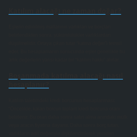
Katılım alacağı ne zaman doğar?
Eşlerin edinilmiş mallarının varlıkları ve borçları
belirlendikten sonra, yükümlülükler varlıklardan
düşülmelidir. Ortaya çıkan tutar “katma değer”i temsil
eder. Bu hesaplamanın sonucunda eşler genellikle bu
artık değerlerin yarısı kadar bir “katılım hakkı” alırlar.
Boşanmada katılma alacağı nasıl
hesaplanır?
Katılım talebindeki kredi borcunun hesaplanması:
“Öncelikle, kalan borcun toplam kredi borcuna oranı
belirlenir. Bu oran daha sonra satın alma anındaki mülk
veya aracın fiyatına dayanır. Daha sonra borç tutarı,
varlıkların adil değeriyle ilişkilendirilerek yeniden