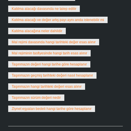
Katılma alacağı davasında ne talep edilir
Katılma alacağı ve değer artış payı aynı anda istenebilir mi
Katılma alacağına neler dahildir
Mal rejimi davasında hangi tarihteki değer esas alınır
Mal rejiminin tasfiyesinde hangi tarih esas alınır
Taşınmazın değeri hangi tarihe göre hesaplanır
Taşınmazın geçmiş tarihteki değeri nasıl hesaplanır
Taşınmazın hangi tarihteki değeri esas alınır
Taşınmazın sürüm değeri nedir
Ziynet eşyaları bedeli hangi tarihe göre hesaplanır