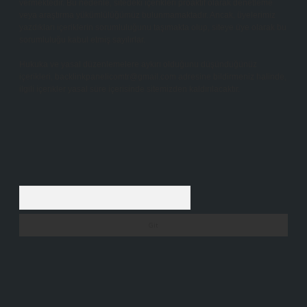
vermektedir. Bu nedenle, sitedeki içerikleri proaktif olarak denetleme
veya araştırma yükümlülüğümüz bulunmamaktadır. Ancak, üyelerimiz
yazdıkları içeriklerin sorumluluğunu taşımakta olup, siteye üye olarak bu
sorumluluğu kabul etmiş sayılırlar.
Hukuka ve yasal düzenlemelere aykırı olduğunu düşündüğünüz
içerikleri,
backlinkpanelicomtr@gmail.com
adresine bildirmeniz halinde,
ilgili içerikler yasal süre içerisinde sitemizden kaldırılacaktır.
Arama