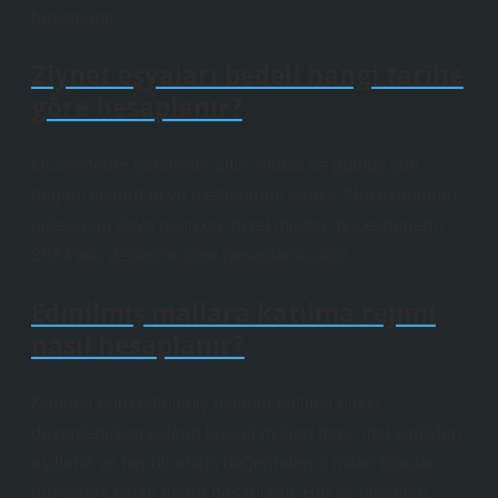
hesaplanır.
Ziynet eşyaları bedeli hangi tarihe
göre hesaplanır?
Mücevherler genellikle altın, elmas ve gümüş gibi
değerli taşlardan ve metallerden yapılır. Mücevherlerin
iadesi için dava açarken, ücret miktarı mücevherlerin
2024’teki değerine göre hesaplanacaktır.
Edinilmiş mallara katılma rejimi
nasıl hesaplanır?
Kanuna göre edinilmiş mallara katılma hakkı
düzenlenirken eşlerin kişisel malları hariç mal varlıkları
eşitlenir ve her bir malın değerinden o malın borçları
düşülerek kalan değer hesaplanır. Her eş diğerinin