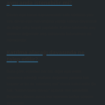
aynı anda istenebilir mi?
Davacı eşin kanun kapsamındaki katkı talebinin yanı
sıra, davalı eşin malvarlığına yaptığı katkıya dayanarak
da değer artışı tespiti yapılabilir. Katılım talebinde, pay
talebinin değerinde artış iddiasında bulunulması da
mümkündür.
Katılma alacağı davasında ne
talep edilir?
Buna göre, eşlerden her biri, diğer eşin evlilik
süresince edindiği malların değerinin yarısına hak
kazanır ve bu da “edinilmiş mal” olarak kabul edilir. Bu
hak, “katılım talebi davası” açılarak ileri sürülebilir.
Boşanma davası ayrıca mal rejiminin tasfiye sürecini
de başlatır.