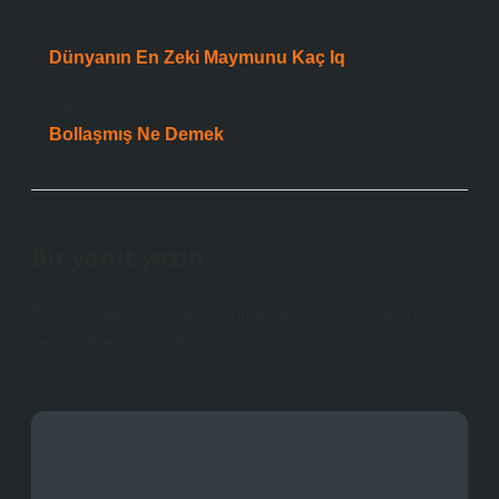
Önceki Yazı
Dünyanın En Zeki Maymunu Kaç Iq
Sonraki Yazı
Bollaşmış Ne Demek
Bir yanıt yazın
E-posta adresiniz yayınlanmayacak.
Gerekli alanlar
*
ile işaretlenmişlerdir
Yorum