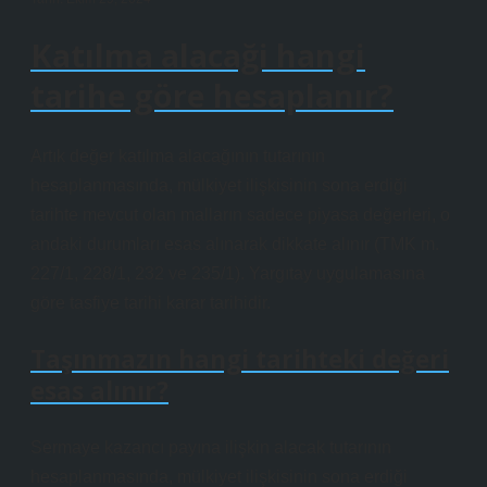
Katılma alacaği hangi
tarihe göre hesaplanır?
Artık değer katılma alacağının tutarının
hesaplanmasında, mülkiyet ilişkisinin sona erdiği
tarihte mevcut olan malların sadece piyasa değerleri, o
andaki durumları esas alınarak dikkate alınır (TMK m.
227/1, 228/1, 232 ve 235/1). Yargıtay uygulamasına
göre tasfiye tarihi karar tarihidir.
Taşınmazın hangi tarihteki değeri
esas alınır?
Sermaye kazancı payına ilişkin alacak tutarının
hesaplanmasında, mülkiyet ilişkisinin sona erdiği