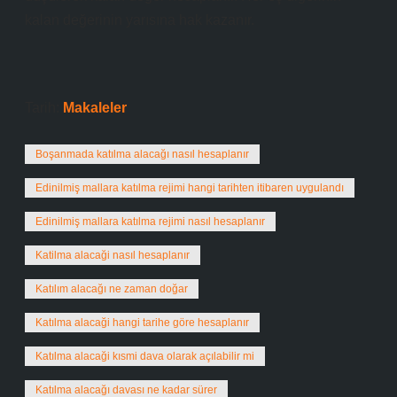
kalan değerinin yarısına hak kazanır.
Tarih:
Makaleler
Boşanmada katılma alacağı nasıl hesaplanır
Edinilmiş mallara katılma rejimi hangi tarihten itibaren uygulandı
Edinilmiş mallara katılma rejimi nasıl hesaplanır
Katilma alacaği nasıl hesaplanır
Katılım alacağı ne zaman doğar
Katılma alacaği hangi tarihe göre hesaplanır
Katılma alacaği kısmi dava olarak açılabilir mi
Katılma alacağı davası ne kadar sürer