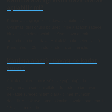
Katılma alacaği kısmi dava olarak
açılabilir mi?
Katılım alacağı için kısmi dava açılabilir mi?
Uyuşmazlığın konusu bölünebilir ise alacağın sadece
bir kısmı için dava açılabilir. Kısmi dava olarak
adlandırılan bu tür dava, Hukuk Muhakemeleri Usulü
Kanunu’nun 109. maddesinde düzenlenmiştir.
Katılma alacağı davası ne kadar
sürer?
Ancak mahkemenin iş yükü ve yoğunluğu da
yargılamanın süresini etkiler. Bu nedenle bir davanın
ne kadar süreceğini tam olarak bilmek mümkün
değildir. Ancak uygulamada katılım davaları ortalama 1-
1,5 yıl sürmektedir.