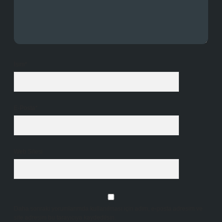
İsim*
E-Posta*
Web Sitesi
Daha sonraki yorumlarımda kullanılması için adım, e-posta adresim ve
site adresim bu tarayıcıya kaydedilsin.