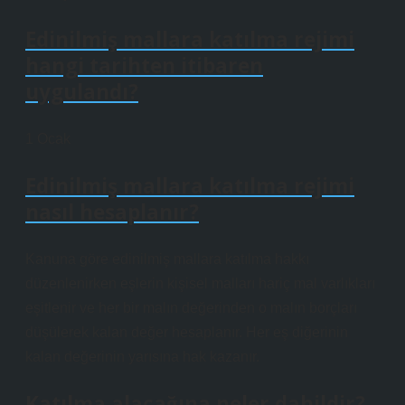
Edinilmiş mallara katılma rejimi
hangi tarihten itibaren
uygulandı?
1 Ocak
Edinilmiş mallara katılma rejimi
nasıl hesaplanır?
Kanuna göre edinilmiş mallara katılma hakkı
düzenlenirken eşlerin kişisel malları hariç mal varlıkları
eşitlenir ve her bir malın değerinden o malın borçları
düşülerek kalan değer hesaplanır. Her eş diğerinin
kalan değerinin yarısına hak kazanır.
Katılma alacağına neler dahildir?