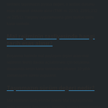
tarihteki taşınmazın piyasa değeri, o andaki durumu
esas alınarak dikkate alınır (TMK m. 227/1, 228/1,232
ve 235/1). Yargıtay uygulamasına göre tasfiye tarihi
karar tarihidir.
Mal rejiminin tasfiyesinde hangi
tarih esas alınır?
Boşanma halinde mal paylaşımı (eşler arası mal
rejiminin feshi) davası açılabilmesi için boşanma
davasında kesin karar tarihinden itibaren 10 yıllık
zamanaşımı süresi uygulanır.
Taşınmazın sürüm değeri nedir?
Mal rejiminin tasfiyesinde önemi Mal paylaşımında
eşler arasında ibra bedeli, örneğin, piyasa koşullarında