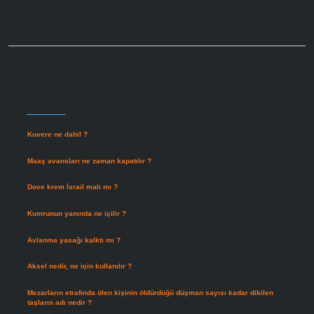
Sidebar
Son Yazılar
Kuvere ne dahil ?
Ağustos 8, 2026
Maaş avansları ne zaman kapatılır ?
Ağustos 7, 2026
Dove krem İsrail malı mı ?
Ağustos 6, 2026
Kumrunun yanında ne içilir ?
Ağustos 6, 2026
Avlanma yasağı kalktı mı ?
Ağustos 5, 2026
Aksel nedir, ne için kullanılır ?
Ağustos 3, 2026
Mezarların etrafında ölen kişinin öldürdüğü düşman sayısı kadar dikilen
taşların adı nedir ?
Temmuz 29, 2026