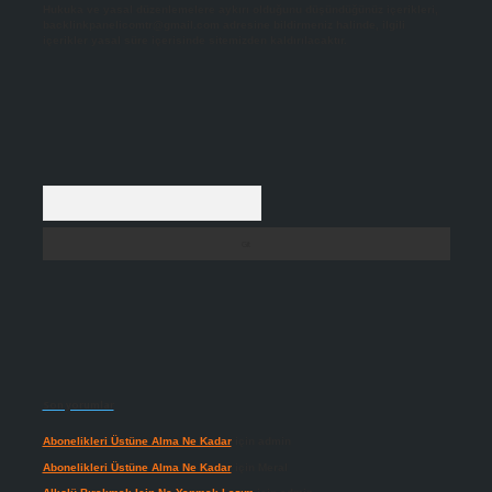
Hukuka ve yasal düzenlemelere aykırı olduğunu düşündüğünüz içerikleri,
backlinkpanelicomtr@gmail.com
adresine bildirmeniz halinde, ilgili
içerikler yasal süre içerisinde sitemizden kaldırılacaktır.
Arama
Son yorumlar
Abonelikleri Üstüne Alma Ne Kadar
için
admin
Abonelikleri Üstüne Alma Ne Kadar
için
Meral