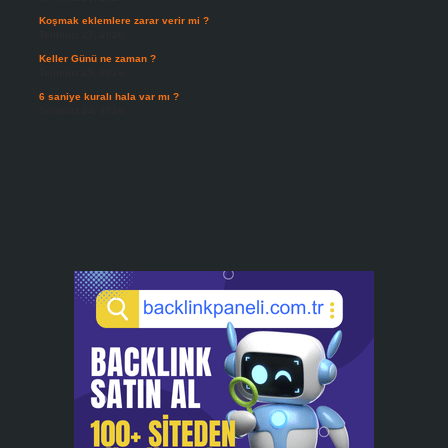
Koşmak eklemlere zarar verir mi ?
Temmuz 27, 2026
Keller Günü ne zaman ?
Temmuz 25, 2026
6 saniye kuralı hala var mı ?
Temmuz 24, 2026