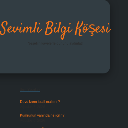
Sevimli Bilgi Köşesi
Neşeli hikayelerle gününü aydınlat!
Sidebar
grandoperabet giriş
Son Yazılar
Dove krem İsrail malı mı ?
Ağustos 6, 2026
Kumrunun yanında ne içilir ?
Ağustos 6, 2026