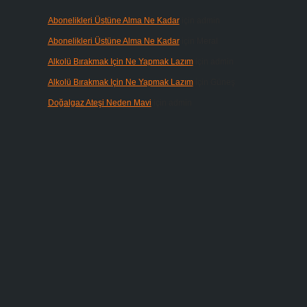
Abonelikleri Üstüne Alma Ne Kadar
için
admin
Abonelikleri Üstüne Alma Ne Kadar
için
Meral
Alkolü Bırakmak Için Ne Yapmak Lazım
için
admin
Alkolü Bırakmak Için Ne Yapmak Lazım
için
Güneş
Doğalgaz Ateşi Neden Mavi
için
admin