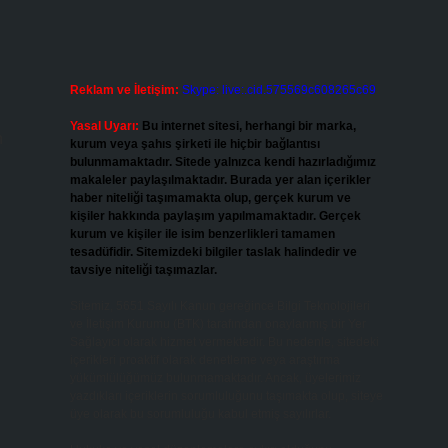
Reklam ve İletişim:
Skype: live:.cid.575569c608265c69
Yasal Uyarı:
Bu internet sitesi, herhangi bir marka,
n
kurum veya şahıs şirketi ile hiçbir bağlantısı
bulunmamaktadır. Sitede yalnızca kendi hazırladığımız
makaleler paylaşılmaktadır. Burada yer alan içerikler
haber niteliği taşımamakta olup, gerçek kurum ve
kişiler hakkında paylaşım yapılmamaktadır. Gerçek
kurum ve kişiler ile isim benzerlikleri tamamen
tesadüfidir. Sitemizdeki bilgiler taslak halindedir ve
tavsiye niteliği taşımazlar.
Sitemiz, 5651 Sayılı Kanun gereğince Bilgi Teknolojileri
ve İletişim Kurumu (BTK) tarafından onaylanmış bir Yer
Sağlayıcı olarak hizmet vermektedir. Bu nedenle, sitedeki
içerikleri proaktif olarak denetleme veya araştırma
yükümlülüğümüz bulunmamaktadır. Ancak, üyelerimiz
yazdıkları içeriklerin sorumluluğunu taşımakta olup, siteye
üye olarak bu sorumluluğu kabul etmiş sayılırlar.