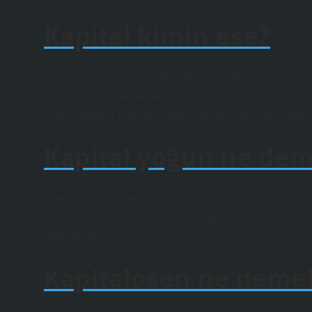
Kapital kimin ese?
İngiltere’deki ana muhalefetteki İşçi Partisi’nin maliy
Kapital”den öğrenilecek çok şey olduğunu söyledi. 19. 
eser, kapitalist sistemin kendi sonunu nasıl getireceğini
Kapital yoğun ne de
(Sermaye yoğun teknoloji) Bir malın üretiminde veya b
oranının, bir başka malın üretiminde veya bir başka se
teknolojidir.
Kapitalosen ne deme