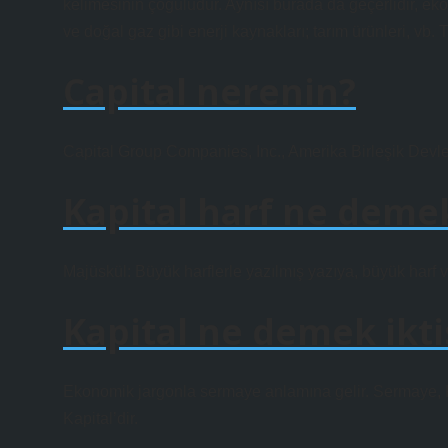
kelimesinin çoğuludur. Aynısı burada da geçerlidir, eko
ve doğal gaz gibi enerji kaynakları; tarım ürünleri, vb.
Capital nerenin?
Capital Group Companies, Inc., Amerika Birleşik Devletle
Kapital harf ne deme
Majüskül: Büyük harflerle yazılmış yazıya, büyük harf 
Kapital ne demek ikti
Ekonomik jargonla sermaye anlamına gelir. Sermaye, Ka
Kapital’dir.