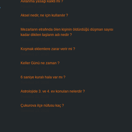
?
Avlanma yasağı kalktı mı ?
Ağustos 5, 2026
Aksel nedir, ne için kullanılır ?
Ağustos 3, 2026
Mezarların etrafında ölen kişinin öldürdüğü düşman sayısı
kadar dikilen taşların adı nedir ?
Temmuz 29, 2026
Koşmak eklemlere zarar verir mi ?
Temmuz 27, 2026
Keller Günü ne zaman ?
Temmuz 25, 2026
6 saniye kuralı hala var mı ?
Temmuz 24, 2026
Astrolojide 3. ve 4. ev konuları nelerdir ?
Temmuz 21, 2026
Çukurova ilçe nüfusu kaç ?
Temmuz 19, 2026