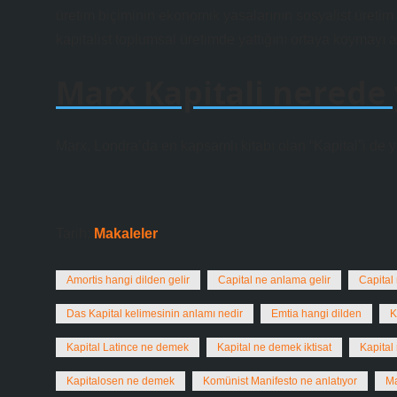
üretim biçiminin ekonomik yasalarının sosyalist üretim
kapitalist toplumsal üretimde yattığını ortaya koymayı 
Marx Kapitali nerede 
Marx, Londra’da en kapsamlı kitabı olan “Kapital”i de ya
Tarih:
Makaleler
Amortis hangi dilden gelir
Capital ne anlama gelir
Capital
Das Kapital kelimesinin anlamı nedir
Emtia hangi dilden
K
Kapital Latince ne demek
Kapital ne demek iktisat
Kapital
Kapitalosen ne demek
Komünist Manifesto ne anlatıyor
Ma