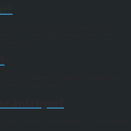
ir?
reylerin veya kurumların elindeki sermaye, doğru yatırım
. Şirketler veya yatırım araçları, sermayenin serbest dolaşımda
ayca taşınabilir.
?
 kurucusundan bahsetmek zor olsa da klasik politik ekonomide
ist ekonomik düzenle birlikte anılır.
e anlatıyor?
va düzenini ve üretim araçları üzerindeki özel mülkiyeti ortadan
ir.