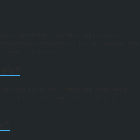
e sözcüsü John McDonnell, Karl Marx’ın ünlü eseri “Das
yüzyıl Alman filozofu ve ekonomisti Karl Marx tarafından yazıla
 özlü bir şekilde açıklıyor.
mek?
ir sektörde kullanılan üretim tekniklerindeki sermaye-emek
ktörde kullanılan üretim tekniklerinden yüksek olduğu
k?