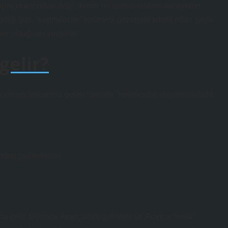
os) tarafından değil, belirli bir üretim sistemi tarafından
dediği gibi, “kapitalosen” kelimesi gezegeni tehdit eden şeyin
tleri olduğunu vurgular.
gelir?
 etmek anlamına gelen “amortir” kelimesine dayanmaktadır.
kelimesinden gelmektedir.
 gelir. Dilimize Arapçadan gelmiştir ve Arapça “meta”