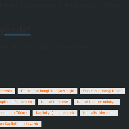
 biçiminin öncüleri olduğunu ve sınıf mücadelesinin kökeninin
amaçlar.
yazdı?
zdı. Kitabın birinci cildi 1867’de yayımlandı.
 nerenin
Das Kapital hangi dilde yazılmıştır
Das Kapital hangi filozof
apital harf ne demek
Kapital kimin ese
Kapital kitabı ne anlatıyor
 ne demek Türkçe
Kapital yoğun ne demek
Kapitalisti kim kurdu
rx Kapitali nerede yazdı