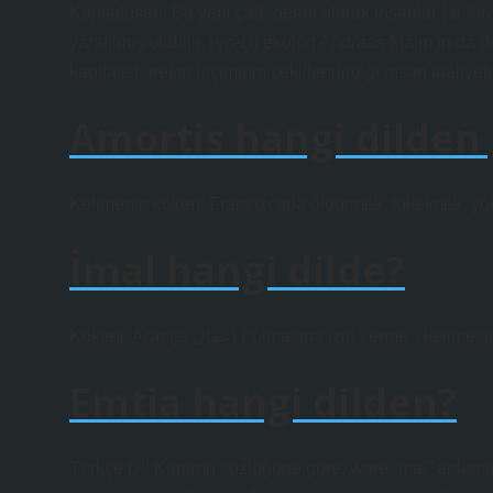
Kapitalosen: Bu yeni çağ, genel olarak insanlar (anthrop
yaratılmış olabilir. İsveçli ekolog Andreas Malm’ın da 
kapitalist üretim biçiminin şekillendirdiği insan faaliye
Amortis hangi dilden 
Kelimenin kökeni Fransızcada öldürmek, tüketmek, yok
İmal hangi dilde?
Kökeni: Arapça إعمال (“olmasına izin verme”) 
Emtia hangi dilden?
Türkçe Dil Kurumu sözlüğüne göre, ware “mal” anlamına