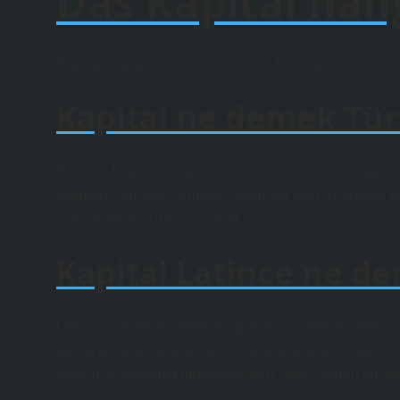
Das Kapital hang
Kapital, kapitalist üretimin eleştirel bir analizidir (Alm
Kapital ne demek Tü
Dilimize Fransızcadan giren sermaye kelimesi “capit” k
gelirken, sermaye sermaye anlamına gelir. Herhangi bir 
için sermayeye ihtiyacı vardır.
Kapital Latince ne d
Latince “sermaye” anlamına gelen “capitale” kelimesinde
bunların kâr amacıyla işletilmesine dayanan ticaret ve en
olduğu ve hükümet müdahalesinin sınırlı olduğu bir ek