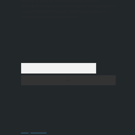
Hukuka ve yasal düzenlemelere aykırı olduğunu
düşündüğünüz içerikleri,
backlinkpanelicomtr@gmail.com
adresine bildirmeniz halinde, ilgili içerikler yasal süre
içerisinde sitemizden kaldırılacaktır.
Arama
Son yorumlar