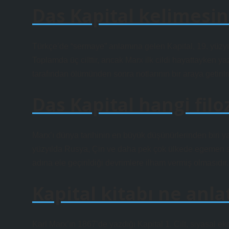
Das Kapital kelimesin
Türkçe’de “sermaye” anlamına gelen Kapital, 19. yüzyıl
Toplamda üç cilttir, ancak Marx ilk cildi hayattayken yaz
tarafından ölümünden sonra notlarının bir araya getiril
Das Kapital hangi filo
Marx’ı dünya tarihinin en büyük düşünürlerinden biri 
yüzyılda Rusya, Çin ve daha pek çok ülkede egemen seçkin
adına ele geçirildiği devrimlere ilham vermiş olmasıdır.
Kapital kitabı ne anla
Karl Marx’ın 1867’de yazdığı Kapital 1. Cilt, siyasal eko