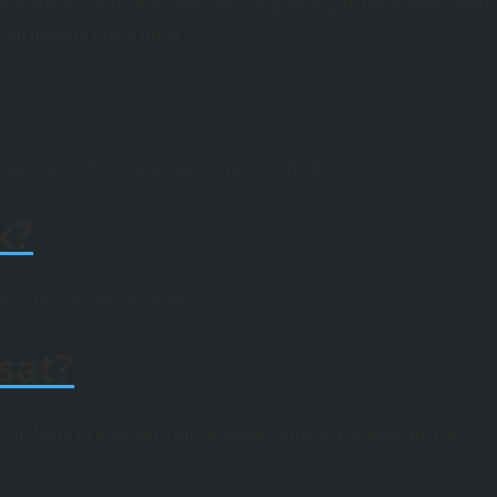
nomide kullandığımız gibi: altın ve gümüş gibi mineraller; petrol
 Tüm mallara emtia denir.
ri merkezli bir finansal hizmetler şirketidir.
k?
veya büyük yazı da denir.
sat?
rl Marx’ın eserinin Türkçe adıdır, Almanca orijinal adı Das