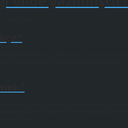
i dilde yazılmıştır
anca: Das Kapital).
rkçe?
elimesinden türemiştir. Capit temel, ana, zorunlu para anlamına
yeni girişim ve serbest girişimin piyasada bir karşılık bulması
emek?
n türemiştir. Kapitalizm, üretim araçlarının özel mülkiyetine ve
düstridir; bireylerin, şirketlerin veya özel şirketlerin kontrolde
onomik sistemdir.