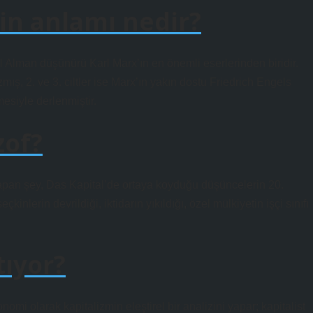
in anlamı nedir?
 Alman düşünürü Karl Marx’ın en önemli eserlerinden biridir.
mış, 2. ve 3. ciltler ise Marx’ın yakın dostu Friedrich Engels
mesiyle derlenmiştir.
zof?
yapan şey, Das Kapital’de ortaya koyduğu düşüncelerin 20.
lerin devrildiği, iktidarın yıkıldığı, özel mülkiyetin işçi sınıfı
tıyor?
nomi olarak kapitalizmin eleştirel bir analizini yapar; kapitalist