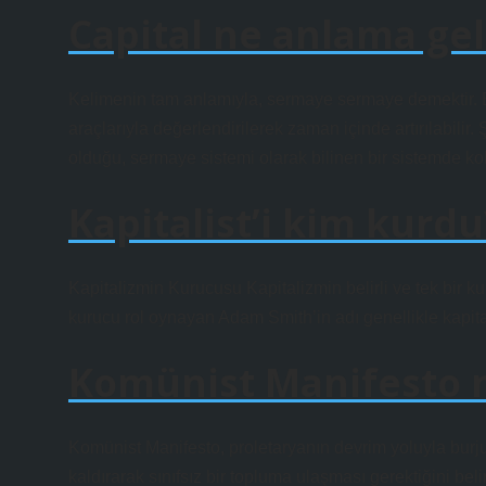
Capital ne anlama gel
Kelimenin tam anlamıyla, sermaye sermaye demektir. Bi
araçlarıyla değerlendirilerek zaman içinde artırılabilir
olduğu, sermaye sistemi olarak bilinen bir sistemde kol
Kapitalist’i kim kurdu
Kapitalizmin Kurucusu Kapitalizmin belirli ve tek bir
kurucu rol oynayan Adam Smith’in adı genellikle kapital
Komünist Manifesto n
Komünist Manifesto, proletaryanın devrim yoluyla burju
kaldırarak sınıfsız bir topluma ulaşması gerektiğini belirt