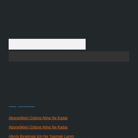
Arama
Son yorumlar
Abonelikleri Üstüne Alma Ne Kadar
için
admin
Abonelikleri Üstüne Alma Ne Kadar
için
Meral
Alkolü Bırakmak Için Ne Yapmak Lazım
için
admin