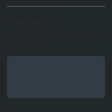
Bir yanıt yazın
E-posta adresiniz yayınlanmayacak.
Gerekli alanlar
*
ile işaretlenmişlerdir
Yorum
İsim*