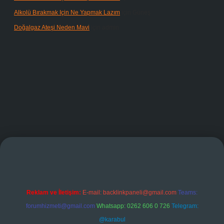
Alkolü Bırakmak Için Ne Yapmak Lazım
için
Güneş
Doğalgaz Ateşi Neden Mavi
için
admin
grandoperabet giriş
Reklam ve İletişim:
E-mail:
backlinkpaneli@gmail.com
Teams:
forumhizmeti@gmail.com
Whatsapp: 0262 606 0 726
Telegram:
@karabul