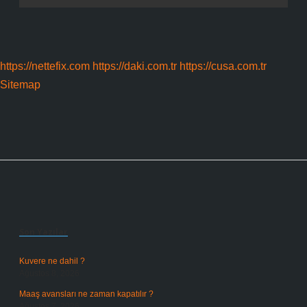
https://nettefix.com
https://daki.com.tr
https://cusa.com.tr
Sitemap
Sidebar
Son Yazılar
Kuvere ne dahil ?
Ağustos 8, 2026
Maaş avansları ne zaman kapatılır ?
Ağustos 7, 2026