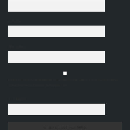
E-Posta*
Web Sitesi
Daha sonraki yorumlarımda kullanılması için adım, e-posta adresim ve
site adresim bu tarayıcıya kaydedilsin.
9 - 5 kaçtır?
*