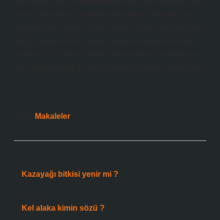
Her kültür, ilişki sonlanmalarını farklı şekillerde ele alır
ve bu da kültürel çeşitliliği anlamamıza yardımcı olur.
İnsanlar arasındaki bağlar, sadece kişisel bir düzeyde
değil, toplumsal bir yapının önemli bir parçasıdır. Bu
yüzden, bir ilişkinin bitmesi, hem bireysel bir deneyim
hem de toplumsal bir olgu olarak büyük bir anlam taşır.
Tarih:
Makaleler
Önceki Yazı
Kazayağı bitkisi yenir mi ?
Sonraki Yazı
Kel alaka kimin sözü ?