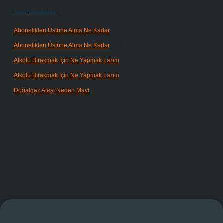
Son yorumlar
Abonelikleri Üstüne Alma Ne Kadar
için
admin
Abonelikleri Üstüne Alma Ne Kadar
için
Meral
Alkolü Bırakmak Için Ne Yapmak Lazım
için
admin
Alkolü Bırakmak Için Ne Yapmak Lazım
için
Güneş
Doğalgaz Ateşi Neden Mavi
için
admin
randoperabet giriş