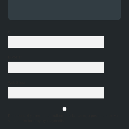
İsim*
E-Posta*
Web Sitesi
Daha sonraki yorumlarımda kullanılması için adım, e-posta adresim ve
site adresim bu tarayıcıya kaydedilsin.