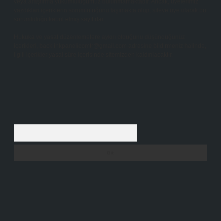
veya araştırma yükümlülüğümüz bulunmamaktadır. Ancak, üyelerimiz
yazdıkları içeriklerin sorumluluğunu taşımakta olup, siteye üye olarak bu
sorumluluğu kabul etmiş sayılırlar.
Hukuka ve yasal düzenlemelere aykırı olduğunu düşündüğünüz
içerikleri,
backlinkpanelicomtr@gmail.com
adresine bildirmeniz halinde,
ilgili içerikler yasal süre içerisinde sitemizden kaldırılacaktır.
Arama