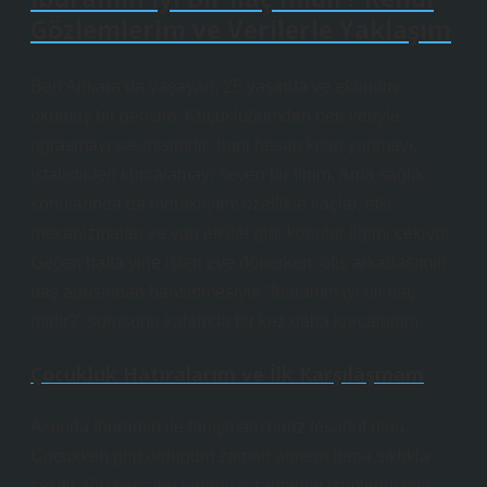
Gözlemlerim ve Verilerle Yaklaşım
Ben Ankara’da yaşayan, 25 yaşında ve ekonomi
okumuş bir gencim. Küçüklüğümden beri veriyle
uğraşmayı sevmişimdir; hani hesap kitap yapmayı,
istatistikleri kurcalamayı seven bir tipim. Ama sağlık
konularında da meraklıyım; özellikle ilaçlar, etki
mekanizmaları ve yan etkiler gibi konular ilgimi çekiyor.
Geçen hafta yine işten eve dönerken, ofis arkadaşımın
baş ağrısından bahsetmesiyle “İburamin iyi bir ilaç
mıdır?” sorusunu kafamda bir kez daha kurcaladım.
Çocukluk Hatıralarım ve İlk Karşılaşmam
Aslında İburamin ile tanışmam biraz tesadüf oldu.
Çocukken grip olduğum zaman annem bana sıklıkla
çeşitli ağrı kesiciler verirdi; o zamanlar isimlerini tam