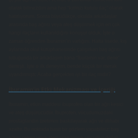
olarak bilmezdim ama hep “kırmızı kutulu ilaç” olarak
hatırlıyorum. Sonra büyüdükçe, okulda arkadaşlar
arasında baş ağrısı veya ateş düşürmek için en çok
hangi ilaçların kullanıldığını konuşur olduk. İşte o
zaman öğrendim İburamin’in varlığını. Hatta lisede, kış
aylarında okul kütüphanesinde çalışırken baş ağrısı
tuttuğunda bir arkadaşım bana “İburamin var, dene”
demişti. İşte o ilk deneyim, bende küçük bir merak
uyandırmıştı: Acaba gerçekten iyi bir ilaç mıdır?
İburamin’in Etki Mekanizması ve İçeriği
İburamin, etkin maddesi ibuprofen olan bir ağrı kesici
ve ateş düşürücüdür. İbuprofen, vücudumuzdaki
prostaglandin üretimini baskılayarak ağrı ve iltihabı
azaltır. Bu noktada basit bir gözlem yapabiliriz: baş
ağrısı çeken veya ateşi olan birine, vücudun doğal