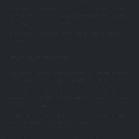
arası genç yetişkinlerin yaklaşık %60’ı zaman zaman
baş ağrısı veya ateş durumunda İburamin veya benzeri
ibuprofen içerikli ilaçları kullanıyor. Bu veriler, ilacın
güvenilir ve etkin bir seçenek olarak kabul edildiğini
gösteriyor.
Gerçek İnsan Hikâyeleri
Komşumun hikâyesi aklıma geliyor. Geçen sene soğuk
bir kış günü, o da baş ağrısı ve hafif ateş ile evde
yatıyordu. Ben de rastgele konu açmıştım: “İburamin
denedin mi?” dedim. O da anlatmaya başladı: “İki saat
içinde başım neredeyse geçiyor, ama mideyi biraz
rahatsız ediyor.” Bu, bana ilacın etkili ama bazı kişilere
hafif yan etkiler yapabileceğini gösterdi.
Başka bir örnek iş yerinden: Arkadaşım Derya, kronik