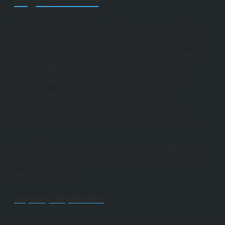
Değerlendirme
Sonuç olarak, İburamin iyi bir ilaç mıdır sorusuna hem
veri hem deneyim açısından olumlu yanıt verebiliriz.
Etkinliği kanıtlanmış, kullanım oranı yüksek ve halk
arasında güvenilen bir ilaç. Ancak yan etkiler ve
bireysel farklılıklar göz ardı edilmemeli. Çocukluk
hatıralarımdan iş hayatı gözlemlerime, resmi
raporlardan komşu ve arkadaş hikâyelerine kadar
bütün bu bilgiler, ilacın genel profilini ortaya koyuyor.
Kısaca, İburamin iyi bir ilaçtır; ama her ilaç gibi, bilinçli
ve doğru kullanım koşullarıyla değerlendirildiğinde en
etkili sonucu verir.
Kapanış Düşünceleri
İlaçları anlamak, sadece prospektüs okumakla bitmiyor;