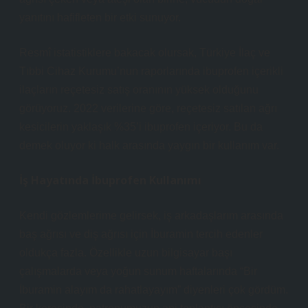
yanıtını hafifleten bir etki sunuyor.
Resmî istatistiklere bakacak olursak, Türkiye İlaç ve
Tıbbi Cihaz Kurumu’nun raporlarında ibuprofen içerikli
ilaçların reçetesiz satış oranının yüksek olduğunu
görüyoruz. 2022 verilerine göre, reçetesiz satılan ağrı
kesicilerin yaklaşık %35’i ibuprofen içeriyor. Bu da
demek oluyor ki halk arasında yaygın bir kullanım var.
İş Hayatında İbuprofen Kullanımı
Kendi gözlemlerime gelirsek, iş arkadaşlarım arasında
baş ağrısı ve diş ağrısı için İburamin tercih edenler
oldukça fazla. Özellikle uzun bilgisayar başı
çalışmalarda veya yoğun sunum haftalarında “Bir
İburamin alayım da rahatlayayım” diyenleri çok gördüm.