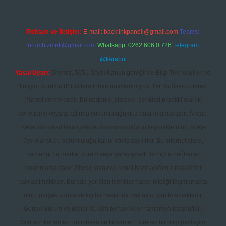
Reklam ve İletişim:
E-mail:
backlinkpaneli@gmail.com
Teams:
forumhizmeti@gmail.com
Whatsapp: 0262 606 0 726
Telegram:
@karabul
Yasal Uyarı:
Sitemiz, 5651 Sayılı Kanun gereğince Bilgi Teknolojileri ve
İletişim Kurumu (BTK) tarafından onaylanmış bir Yer Sağlayıcı olarak
hizmet vermektedir. Bu nedenle, sitedeki içerikleri proaktif olarak
denetleme veya araştırma yükümlülüğümüz bulunmamaktadır. Ancak,
üyelerimiz yazdıkları içeriklerin sorumluluğunu taşımakta olup, siteye
üye olarak bu sorumluluğu kabul etmiş sayılırlar. Bu internet sitesi,
herhangi bir marka, kurum veya şahıs şirketi ile hiçbir bağlantısı
bulunmamaktadır. Sitede yalnızca kendi hazırladığımız makaleler
paylaşılmaktadır. Burada yer alan içerikler haber niteliği taşımamakta
olup, gerçek kurum ve kişiler hakkında paylaşım yapılmamaktadır.
Gerçek kurum ve kişiler ile isim benzerlikleri tamamen tesadüfidir.
Sitemiz, kar amacı gütmeyen ve tamamen ücretsiz bir bilgi paylaşım