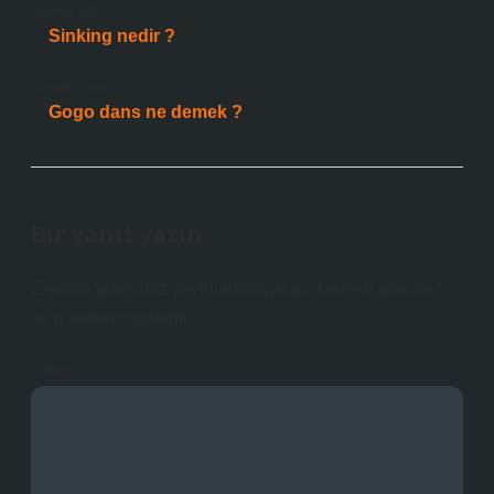
Önceki Yazı
Sinking nedir ?
Sonraki Yazı
Gogo dans ne demek ?
Bir yanıt yazın
E-posta adresiniz yayınlanmayacak.
Gerekli alanlar
*
ile işaretlenmişlerdir
Yorum