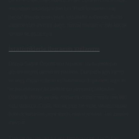
Bir keresinde, patronumuzun ani toplantısı öncesinde,
masadaki arkadaşlardan biri “Hadi İburamin’i kap,
geçer” diyerek espri yaptı. İşte bu tür sahneler, ilacın
sadece tıbbi etkisini değil, sosyal hayatımızdaki küçük
rolünü de gösteriyor.
İstatistiklerle İburamin Kullanımı
Dünya Sağlık Örgütü’nün raporları da ibuprofenin
güvenilirliğini destekler nitelikte. Dünyada ağrı kesici
ve ateş düşürücülerin kullanımında ibuprofen, aspirin
ve parasetamol ile birlikte en yaygın üçlüden biri.
Özellikle düşük ve orta dozlarda kullanımında yan etki
riski oldukça düşük. Ancak yine de mide rahatsızlıkları,
böbrek sorunları veya alerjik reaksiyon riski her zaman
mevcut.
Türkiye’de yapılan bir araştırmaya göre, 18-35 yaş