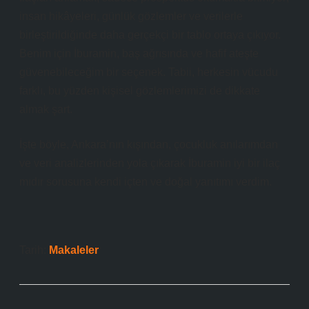
insan hikâyeleri, günlük gözlemler ve verilerle
birleştirildiğinde daha gerçekçi bir tablo ortaya çıkıyor.
Benim için İburamin, baş ağrısında ve hafif ateşte
güvenebileceğim bir seçenek. Tabii, herkesin vücudu
farklı, bu yüzden kişisel gözlemlerimizi de dikkate
almak şart.
İşte böyle, Ankara’nın kışından, çocukluk anılarımdan
ve veri analizlerinden yola çıkarak İburamin iyi bir ilaç
mıdır sorusuna kendi içten ve doğal yanıtımı verdim.
Tarih:
Makaleler