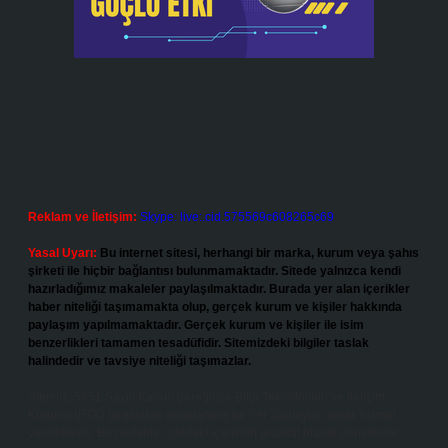
Reklam ve İletişim:
Skype: live:.cid.575569c608265c69
Yasal Uyarı:
Bu internet sitesi, herhangi bir marka, kurum veya şahıs
şirketi ile hiçbir bağlantısı bulunmamaktadır. Sitede yalnızca kendi
hazırladığımız makaleler paylaşılmaktadır. Burada yer alan içerikler
haber niteliği taşımamakta olup, gerçek kurum ve kişiler hakkında
paylaşım yapılmamaktadır. Gerçek kurum ve kişiler ile isim
benzerlikleri tamamen tesadüfidir. Sitemizdeki bilgiler taslak
halindedir ve tavsiye niteliği taşımazlar.
Sitemiz, 5651 Sayılı Kanun gereğince Bilgi Teknolojileri ve İletişim
Kurumu (BTK) tarafından onaylanmış bir Yer Sağlayıcı olarak hizmet
vermektedir. Bu nedenle, sitedeki içerikleri proaktif olarak denetleme