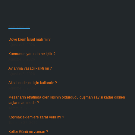
Sidebar
Son Yazılar
Dove krem İsrail malı mı ?
Ağustos 6, 2026
Kumrunun yanında ne içilir ?
Ağustos 6, 2026
Avlanma yasağı kalktı mı ?
Ağustos 5, 2026
Aksel nedir, ne için kullanılır ?
Ağustos 3, 2026
Mezarların etrafında ölen kişinin öldürdüğü düşman sayısı kadar dikilen
taşların adı nedir ?
Temmuz 29, 2026
Koşmak eklemlere zarar verir mi ?
Temmuz 27, 2026
Keller Günü ne zaman ?