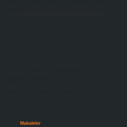
Okuyucuya düşen görev, bu dönüşümün bir parçası
olmaktır.
Kendi “hesap gününüzü” düşünün:
— Toplumsal rollerinizle barışık mısınız?
— Güç mü sizi tanımlıyor, yoksa bağ kurma biçiminiz
mi?
— Ve en önemlisi, bu değişen dünyada siz hangi
değerleri koruyorsunuz?
Belki de hesap gününden sonra, insanlık ilk kez
kendisiyle gerçekten yüzleşecektir.
Tarih:
Makaleler