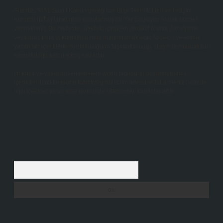
Sitemiz, 5651 Sayılı Kanun gereğince Bilgi Teknolojileri ve İletişim
Kurumu (BTK) tarafından onaylanmış bir Yer Sağlayıcı olarak hizmet
vermektedir. Bu nedenle, sitedeki içerikleri proaktif olarak denetleme
veya araştırma yükümlülüğümüz bulunmamaktadır. Ancak, üyelerimiz
yazdıkları içeriklerin sorumluluğunu taşımakta olup, siteye üye olarak bu
sorumluluğu kabul etmiş sayılırlar.
Hukuka ve yasal düzenlemelere aykırı olduğunu düşündüğünüz
içerikleri,
backlinkpanelicomtr@gmail.com
adresine bildirmeniz halinde,
ilgili içerikler yasal süre içerisinde sitemizden kaldırılacaktır.
Arama