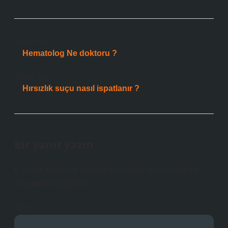
Önceki Yazı
Hematolog Ne doktoru ?
Sonraki Yazı
Hırsızlık suçu nasıl ispatlanır ?
Bir yanıt yazın
E-posta adresiniz yayınlanmayacak.
Gerekli alanlar
*
ile işaretlenmişlerdir
Yorum