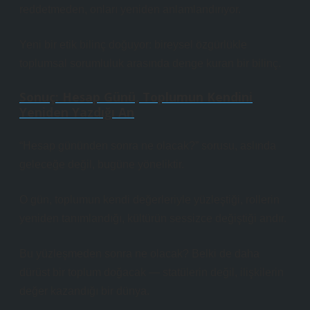
reddetmeden, onları yeniden anlamlandırıyor.
Yeni bir
etik bilinç
doğuyor: bireysel özgürlükle
toplumsal sorumluluk arasında denge kuran bir bilinç.
Sonuç: Hesap Günü, Toplumun Kendini
Yeniden Yazdığı An
“Hesap gününden sonra ne olacak?” sorusu, aslında
geleceğe değil, bugüne yöneliktir.
O gün, toplumun kendi değerleriyle yüzleştiği, rollerin
yeniden tanımlandığı, kültürün sessizce değiştiği andır.
Bu yüzleşmeden sonra ne olacak? Belki de daha
dürüst bir toplum doğacak — statülerin değil, ilişkilerin
değer kazandığı bir dünya.