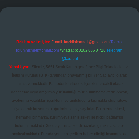
randoperabet giriş
Reklam ve İletişim:
E-mail:
backlinkpaneli@gmail.com
Teams:
forumhizmeti@gmail.com
Whatsapp: 0262 606 0 726
Telegram:
@karabul
Yasal Uyarı:
Sitemiz, 5651 Sayılı Kanun gereğince Bilgi Teknolojileri ve
İletişim Kurumu (BTK) tarafından onaylanmış bir Yer Sağlayıcı olarak
hizmet vermektedir. Bu nedenle, sitedeki içerikleri proaktif olarak
denetleme veya araştırma yükümlülüğümüz bulunmamaktadır. Ancak,
üyelerimiz yazdıkları içeriklerin sorumluluğunu taşımakta olup, siteye
üye olarak bu sorumluluğu kabul etmiş sayılırlar. Bu internet sitesi,
herhangi bir marka, kurum veya şahıs şirketi ile hiçbir bağlantısı
bulunmamaktadır. Sitede yalnızca kendi hazırladığımız makaleler
paylaşılmaktadır. Burada yer alan içerikler haber niteliği taşımamakta