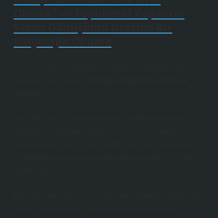
Olacak? — Toplumsal Yapıların
Sessiz Dönüşümü Üzerine Bir
Sosyolojik Okuma
Bir sosyolog olarak değil, sıradan bir gözlemci olarak
başladım bu soruya:
“Hesap gününden sonra ne
olacak?”
Bu ifade, dini bir göndermeden çok daha fazlasını
çağrıştırıyor. Modern toplumun dilinde “hesap günü”
artık sadece ilahi bir yargı değil; bireylerin, kurumların
ve kültürlerin birikmiş sorumluluklarıyla yüzleştiği bir
metafordur.
Bu yüzleşme, yalnızca vicdani bir muhasebe değil; aynı
zamanda
toplumsal yapının dönüşümünü
anlatır.