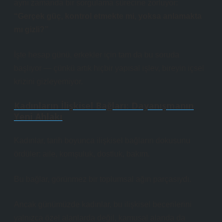
aynı zamanda bir sorgulama sürecine zorluyor:
“Gerçek güç, kontrol etmekte mi, yoksa anlamakta
mı gizli?”
İşte hesap günü, erkekler için tam da bu soruda
başlıyor — çünkü artık hiçbir yapısal işlev, bireyin içsel
krizini gizleyemiyor.
Kadınların İlişkisel Bağları: Dayanışmanın
Yeni Ahlakı
Kadınlar, tarih boyunca ilişkisel bağların dokusunu
ördüler: aile, komşuluk, dostluk, bakım.
Bu bağlar, görünmez bir toplumsal ağın parçasıydı.
Ancak günümüzde kadınlar, bu ilişkisel becerilerini
yalnızca özel alanlarda değil, kamusal alanda da