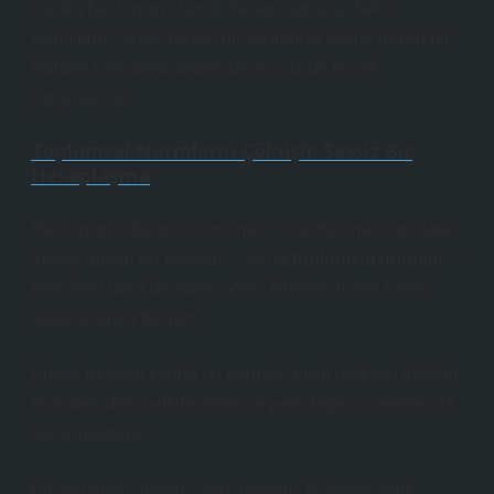
Çünkü her toplum, kendi “hesap gününü” farklı
biçimlerde yaşar: bazen bir ekonomik krizle, bazen bir
kültürel kırılmayla, bazen de sessiz bir kuşak
çatışmasıyla.
Toplumsal Normların Çöküşü: Sessiz Bir
Hesaplaşma
Her toplum, düzenini korumak için görünmez kurallara
ihtiyaç duyar. Bu kurallar —ya da
toplumsal normlar
—
bireylerin nasıl davranacağını, kimlerin hangi rolleri
üstleneceğini belirler.
Ancak modern çağda bu normlar, hızla değişen iletişim
biçimleri, dijital etkileşimler ve yeni değer sistemleriyle
sarsılmaktadır.
Bir zamanlar “doğru” olan davranış biçimleri, artık