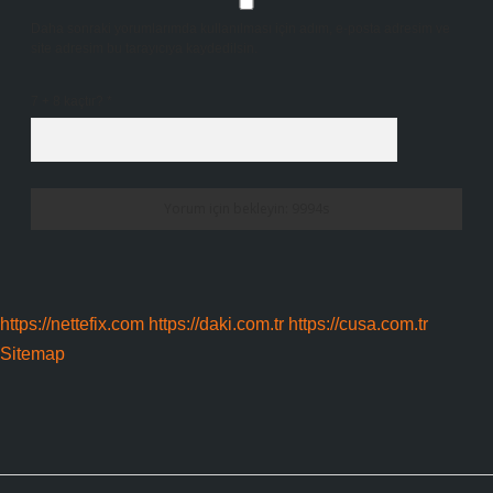
Daha sonraki yorumlarımda kullanılması için adım, e-posta adresim ve
site adresim bu tarayıcıya kaydedilsin.
7 + 8 kaçtır?
*
https://nettefix.com
https://daki.com.tr
https://cusa.com.tr
Sitemap