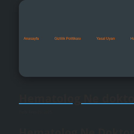
Anasayfa
Gizlilik Politikası
Yasal Uyarı
H
Hematolog Ne dokto
Tarih: Ekim 21, 2025
Hematolog Ne Doktor