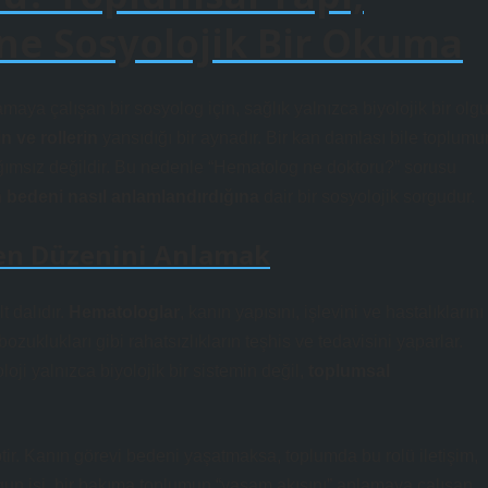
ine Sosyolojik Bir Okuma
amaya çalışan bir sosyolog için, sağlık yalnızca biyolojik bir olg
in ve rollerin
yansıdığı bir aynadır. Bir kan damlası bile toplumu
ağımsız değildir. Bu nedenle “
Hematolog ne doktoru?
” sorusu
 bedeni nasıl anlamlandırdığına
dair bir sosyolojik sorgudur.
en Düzenini Anlamak
t dalıdır.
Hematologlar
, kanın yapısını, işlevini ve hastalıklarını
ozuklukları gibi rahatsızlıkların teşhis ve tedavisini yaparlar.
oji yalnızca biyolojik bir sistemin değil,
toplumsal
ptir. Kanın görevi bedeni yaşatmaksa, toplumda bu rolü
iletişim,
un işi, bir bakıma toplumun “yaşam akışını” anlamaya çalışan