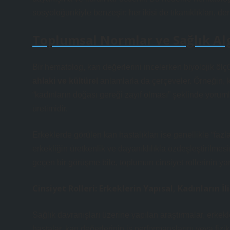
sosyoloğunkiyle benzeşir: her ikisi de tıkanıklıkları, de
Toplumsal Normlar ve Sağlık Alg
Bir hematolog, kan değerlerini incelerken biyolojik ölçü
ahlaki ve kültürel
anlamlarla da çerçeveler. Örneğin, 
“kadınların doğası gereği zayıf olması” şeklinde yorumla
üretimidir
.
Erkeklerde görülen kan hastalıkları ise genellikle “fazla
erkekliğin üretkenlik ve dayanıklılıkla özdeşleştiril
geçen bir görüşme bile, toplumun cinsiyet rollerinin yan
Cinsiyet Rolleri: Erkeklerin Yapısal, Kadınların İl
Sağlık davranışları üzerine yapılan araştırmalar, erkekl
hastalar, kan değerlerinin iş performanslarını veya fizikse