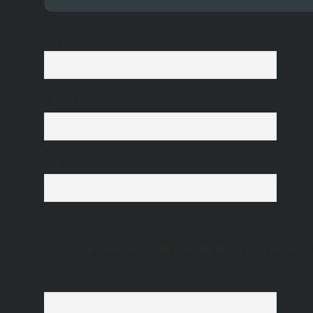
İsim*
E-Posta*
Web Sitesi
Daha sonraki yorumlarımda kullanılması için adım, e-posta adresim ve s
10 - 4 kaçtır?
*