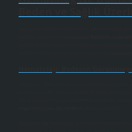
Beden ve Sağlık Üzer
Toplumsal yapıların bireyleri nasıl şekillendirdiğini anl
değildir; aynı zamanda
toplumsal ilişkilerin, değerler
sınıfsal, kültürel ve cinsiyet temelli dinamiklerinden b
yalnızca tıbbi bir merak değil, aynı zamanda
toplumun
Hematoloji: Bedenin Görünmey
Hematoloji, tıbbın kan ve kan hastalıklarıyla ilgilenen al
inceler. Kansızlık (anemi), lösemi, lenfoma, pıhtılaşma b
Ancak sosyolojik bir perspektiften bakıldığında, hematol
organizasyonun da metaforu
olarak görülebilir.
Toplum da tıpkı beden gibi, bir dolaşım sistemine sahi
dayanışma ve kurumlar
üstlenir. Bu nedenle hematolog