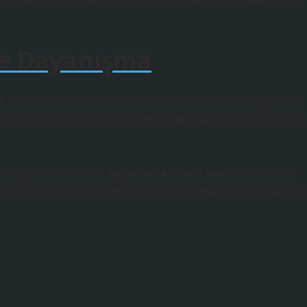
i, tedaviye erişim yoksunluğu; bunların her biri, sosyoekonomik
ve Dayanışma
 “kan hastalıkları uzmanı” olsa da, sosyolojik olarak çok daha
ağlığa ve eşitliğe bakışını temsil eder. Kanın dolaşımı, aslında
rge değil; aynı zamanda
toplumsal adaletin nabzıdır
. Belki de
ndi içinde nasıl bir sistem kurduğunu anlamaktır. Çünkü kan gibi