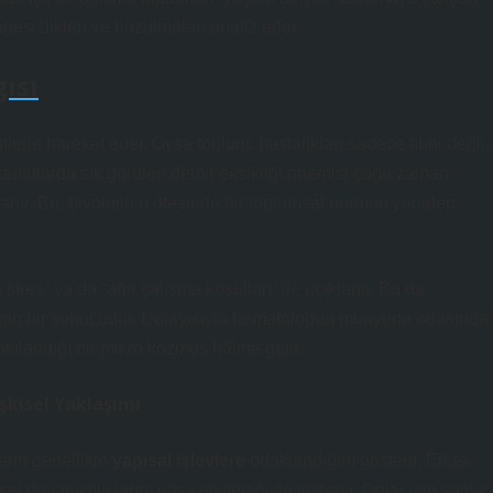
ngesizlikleri ve bozulmaları analiz eder.
ısı
tlerle hareket eder. Oysa toplum, hastalıkları sadece tıbbi değil,
kadınlarda sık görülen demir eksikliği anemisi çoğu zaman
nır. Bu, biyolojinin ötesinde bir
toplumsal normun yeniden
 stres” ya da “ağır çalışma koşulları” ile açıklanır. Bu da
mesinin bir sonucudur. Dolayısıyla hematologun muayene odasında
kılandığı bir mikro kozmos hâline gelir.
işkisel Yaklaşımı
erin genellikle
yapısal işlevlere
odaklandığını gösterir. Erkek
l dayanıklılıklarını nasıl etkilediğiyle ilgilenir. Onlar için sağlık,