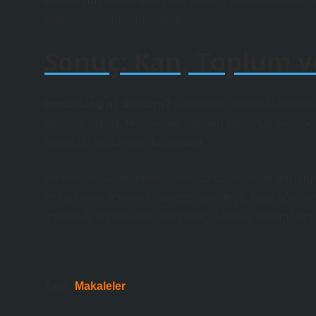
kendisinde
de hissedilir. Kansızlık, beslenme eksikliğ
statünün somut izdüşümüdür.
Sonuç: Kan, Toplum 
Hematolog ne doktoru?
sorusunun cevabı tıbbi olarak
fazlasını anlatır. Hematolog, modern toplumun bedene, s
toplumun vicdanının dolaşımıdır.
Bir bireyin kan değerleri, yalnızca fizyolojik bir göste
hematolojiyi anlamak, sadece tıbbı değil, insanlığın ke
toplum da sürekli akış hâlindedir; durursa, yaşam biter.
Tarih:
Makaleler