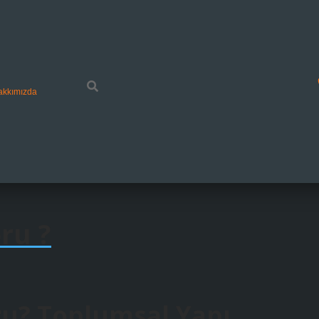
akkımızda
ru ?
u? Toplumsal Yapı,