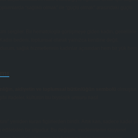
oplumlarda “sağlıklı olmak” ile “güçlü olmak” arasındaki güçlü
aşım
sergiler. Bir hematologla görüşmeye giden kadın, genellikle
r. Kadın bedeni, toplumsal olarak yalnızca kendine değil,
 durum, sağlık hizmetlerinin kadınlar açısından hem bir yük hem
amı
mliğin, aidiyetin ve toplumsal bütünlüğün sembolü
olmuştur.
i ifadeler, kültürün bu biyolojik unsuru nasıl
ı” yeniden kuran figürlerden biridir. Artık kan, sadece kader y
i edilebilen
bir olgudur. Bu değişim, modernitenin rasyonel