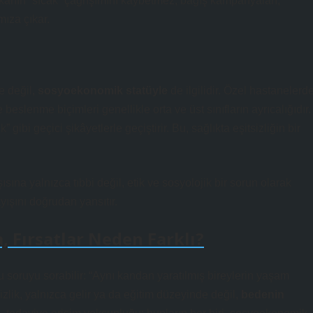
 kanın “sıcak” çağrışımını kaybetmez; bağış kampanyaları,
ıza çıkar.
e değil,
sosyoekonomik statüyle
de ilgilidir. Özel hastanelerd
e beslenme biçimleri genellikle orta ve üst sınıfların ayrıcalığıdır.
k” gibi geçici şikâyetlerle geçiştirir. Bu, sağlıkta eşitsizliğin bir
sına yalnızca tıbbi değil,
etik ve sosyolojik
bir sorun olarak
yışını doğrudan yansıtır.
, Fırsatlar Neden Farklı?
 soruyu sorabilir: “Aynı kandan yaratılmış bireylerin yaşam
zlik, yalnızca gelir ya da eğitim düzeyinde değil,
bedenin