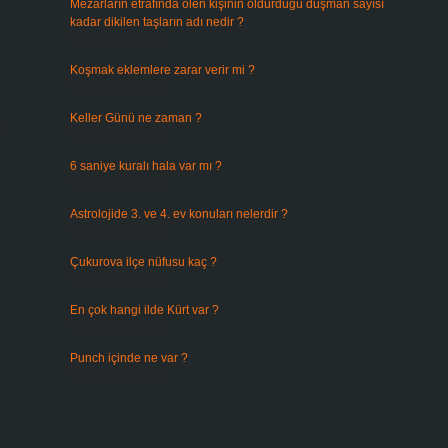
Mezarların etrafında ölen kişinin öldürdüğü düşman sayısı
kadar dikilen taşların adı nedir ?
Temmuz 29, 2026
Koşmak eklemlere zarar verir mi ?
Temmuz 27, 2026
u
Keller Günü ne zaman ?
n
Temmuz 25, 2026
6 saniye kuralı hala var mı ?
Temmuz 24, 2026
Astrolojide 3. ve 4. ev konuları nelerdir ?
Temmuz 21, 2026
Çukurova ilçe nüfusu kaç ?
Temmuz 19, 2026
En çok hangi ilde Kürt var ?
Temmuz 17, 2026
Punch içinde ne var ?
Temmuz 14, 2026