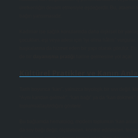
üretkenliğin devam etmesiyle eşdeğerdir. Bu, ataerkil t
bağın yansımasıdır.
Kadınlar ise sağlık konularında daha
ilişkisel bir yakl
çocukları, eşi veya ailesi için “iyi olma hâlini” vurgula
başkalarına da hizmet eden bir yapı olarak görülür. Bu
de bir
dayanışma pratiği
haline gelmesine yol açar.
Kültürel Pratikler ve Kanın Anl
Tarih boyunca “kan”, yalnızca biyolojik bir sıvı değil,
ki
“Aynı kandan gelmek”, “kan bağı” ya da “kan dökmek” gib
toplumsallaştırdığını gösterir.
Bu bağlamda hematolog, modern toplumun “kan anlatısın
da soy bağı değil;
ölçülebilen, kontrol edilebilen, tedav