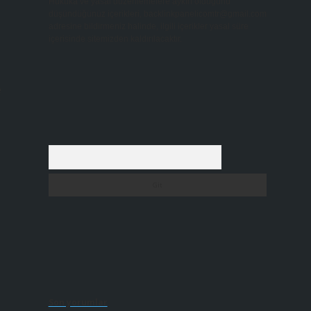
Hukuka ve yasal düzenlemelere aykırı olduğunu
düşündüğünüz içerikleri,
backlinkpanelicomtr@gmail.com
adresine bildirmeniz halinde, ilgili içerikler yasal süre
içerisinde sitemizden kaldırılacaktır.
e
Arama
Son yorumlar