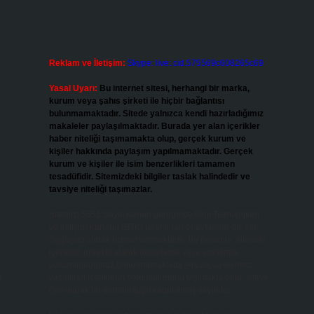
Reklam ve İletişim:
Skype: live:.cid.575569c608265c69
Yasal Uyarı:
Bu internet sitesi, herhangi bir marka,
kurum veya şahıs şirketi ile hiçbir bağlantısı
bulunmamaktadır. Sitede yalnızca kendi hazırladığımız
makaleler paylaşılmaktadır. Burada yer alan içerikler
haber niteliği taşımamakta olup, gerçek kurum ve
kişiler hakkında paylaşım yapılmamaktadır. Gerçek
kurum ve kişiler ile isim benzerlikleri tamamen
tesadüfidir. Sitemizdeki bilgiler taslak halindedir ve
tavsiye niteliği taşımazlar.
Sitemiz, 5651 Sayılı Kanun gereğince Bilgi Teknolojileri
ve İletişim Kurumu (BTK) tarafından onaylanmış bir Yer
Sağlayıcı olarak hizmet vermektedir. Bu nedenle, sitedeki
içerikleri proaktif olarak denetleme veya araştırma
yükümlülüğümüz bulunmamaktadır. Ancak, üyelerimiz
a
yazdıkları içeriklerin sorumluluğunu taşımakta olup, siteye
üye olarak bu sorumluluğu kabul etmiş sayılırlar.