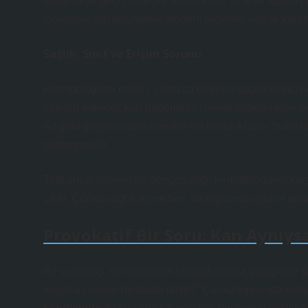
düşünceye geçiş sürecini temsil eder. Yine de toplum,
toplumsal dayanışmanın modern biçimleri olarak karşım
Sağlık, Sınıf ve Erişim Sorunu
Hematologlara erişim, yalnızca bireysel sağlık bilinciyl
yapılan tetkikler, kan değerlerini izleme alışkanlıkları v
Alt gelir gruplarındaki bireyler ise hastalıklarını “halsizli
göstergesidir.
Toplumsal yapının bu dengesizliği, hematologların karşı
çıkar. Çünkü sağlık hizmetleri, bir toplumun adalet anla
Provokatif Bir Soru: Kan Aynıysa
Bir sosyolog, hematologun laboratuvarına girdiğinde şu
koşulları neden bu kadar farklı?” Çünkü toplumda eşitsi