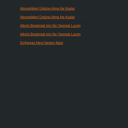
Abonelikleri Üstüne Alma Ne Kadar
için
admin
Abonelikleri Üstüne Alma Ne Kadar
için
Meral
Alkolü Bırakmak Için Ne Yapmak Lazım
için
admin
Alkolü Bırakmak Için Ne Yapmak Lazım
için
Güneş
Doğalgaz Ateşi Neden Mavi
için
admin