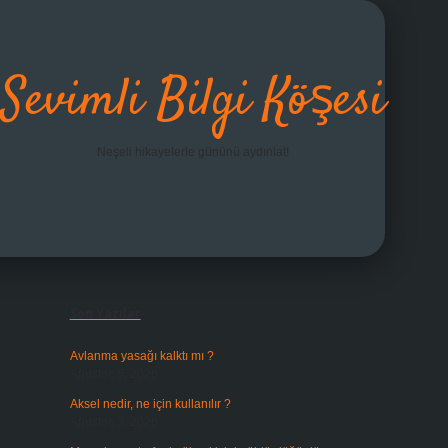
Sevimli Bilgi Köşesi
Neşeli hikayelerle gününü aydınlat!
Sidebar
grandoperabet giriş
Son Yazılar
Avlanma yasağı kalktı mı ?
Ağustos 5, 2026
Aksel nedir, ne için kullanılır ?
Ağustos 3, 2026