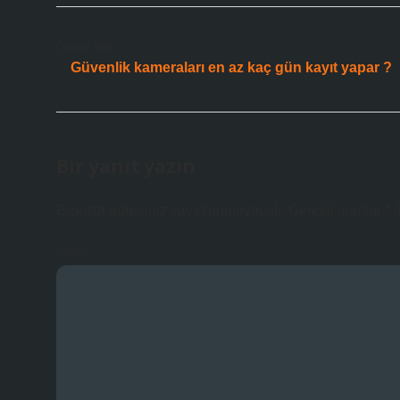
Önceki Yazı
Güvenlik kameraları en az kaç gün kayıt yapar ?
Bir yanıt yazın
E-posta adresiniz yayınlanmayacak.
Gerekli alanlar
*
i
Yorum