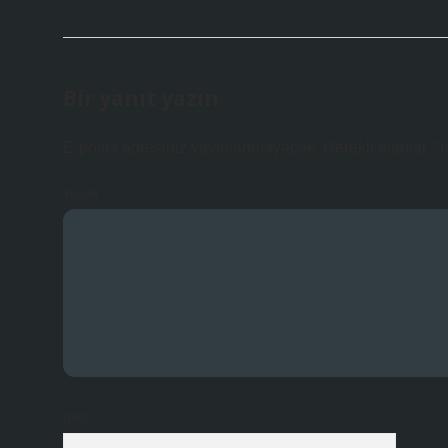
Bir yanıt yazın
E-posta adresiniz yayınlanmayacak.
Gerekli alanlar
*
i
Yorum
İsim*