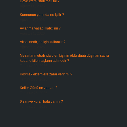
Dove krem İsrail malı mı ?
Ağustos 6, 2026
,
Kumrunun yanında ne içilir ?
Ağustos 6, 2026
Avlanma yasağı kalktı mı ?
Ağustos 5, 2026
Aksel nedir, ne için kullanılır ?
Ağustos 3, 2026
Mezarların etrafında ölen kişinin öldürdüğü düşman sayısı
kadar dikilen taşların adı nedir ?
Temmuz 29, 2026
Koşmak eklemlere zarar verir mi ?
Temmuz 27, 2026
Keller Günü ne zaman ?
Temmuz 25, 2026
6 saniye kuralı hala var mı ?
Temmuz 24, 2026