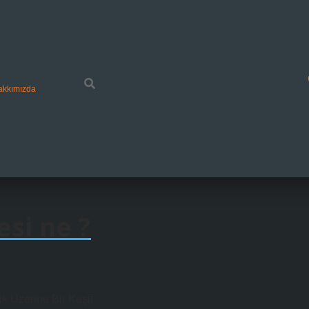
akkımızda
esi ne ?
ik Üzerine Bir Keşif