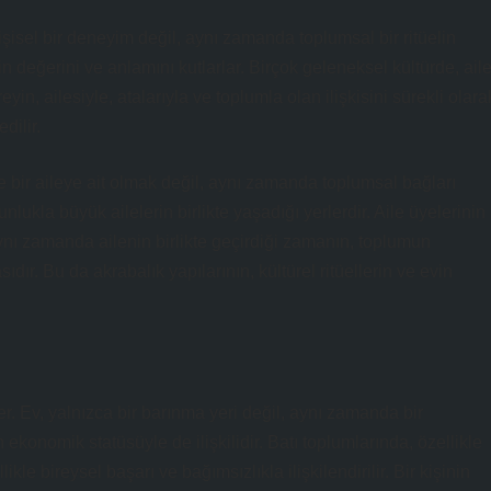
şisel bir deneyim değil, aynı zamanda toplumsal bir ritüelin
vin değerini ve anlamını kutlarlar. Birçok geleneksel kültürde, ail
eyin, ailesiyle, atalarıyla ve toplumla olan ilişkisini sürekli olara
dilir.
e bir aileye ait olmak değil, aynı zamanda toplumsal bağları
ukla büyük ailelerin birlikte yaşadığı yerlerdir. Aile üyelerinin
aynı zamanda ailenin birlikte geçirdiği zamanın, toplumun
ır. Bu da akrabalık yapılarının, kültürel ritüellerin ve evin
er. Ev, yalnızca bir barınma yeri değil, aynı zamanda bir
konomik statüsüyle de ilişkilidir. Batı toplumlarında, özellikle
le bireysel başarı ve bağımsızlıkla ilişkilendirilir. Bir kişinin