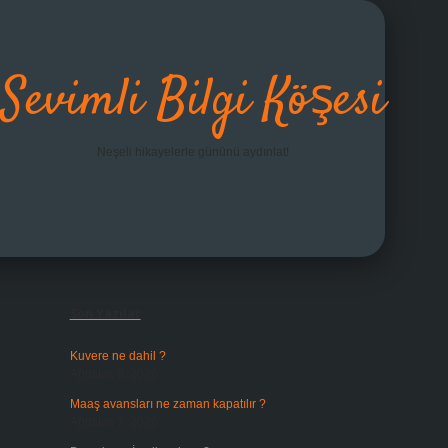
Sevimli Bilgi Köşesi
Neşeli hikayelerle gününü aydınlat!
Sidebar
grandoperabet giriş
Son Yazılar
Kuvere ne dahil ?
Ağustos 8, 2026
Maaş avansları ne zaman kapatılır ?
Ağustos 7, 2026