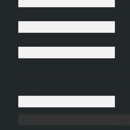
E-Posta*
Web Sitesi
Daha sonraki yorumlarımda kullanılması için adım, e-posta adresim ve s
5 + 3 kaçtır?
*