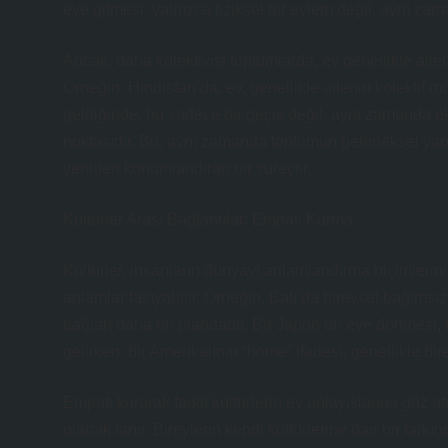
eve gitmesi, yalnızca fiziksel bir eylem değil, aynı za
Ancak, daha kolektivist toplumlarda, ev genellikle aile
Örneğin, Hindistan’da, ev, genellikle ailenin kolektif 
geldiğinde, bu sadece bir geçiş değil, aynı zamanda e
noktasıdır. Bu, aynı zamanda toplumun geleneksel yapıla
yeniden konumlandıran bir süreçtir.
Kültürler Arası Bağlantılar: Empati Kurma
Kültürler, insanların dünyayı anlamlandırma biçimlerini şe
anlamlar taşıyabilir. Örneğin, Batı’da bireysel bağımsı
bağları daha ön plandadır. Bir Japon’un eve dönmesi, 
gelirken, bir Amerikalının “home” ifadesi, genellikle bir
Empati kurarak farklı kültürlerin ev anlayışlarına göz a
olanak tanır. Bireylerin kendi kültürlerine dair bir far