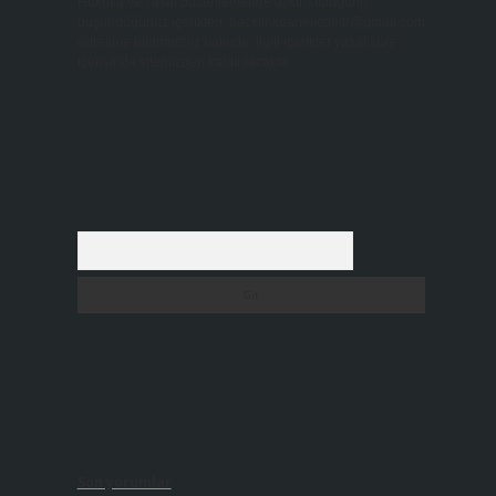
Hukuka ve yasal düzenlemelere aykırı olduğunu
düşündüğünüz içerikleri,
backlinkpanelicomtr@gmail.com
adresine bildirmeniz halinde, ilgili içerikler yasal süre
içerisinde sitemizden kaldırılacaktır.
Arama
Son yorumlar