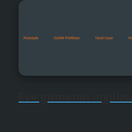
Anasayfa
Gizlilik Politikası
Yasal Uyarı
H
Eve gitmenin ingilizc
Tarih: Mart 2, 2026
Eve Gitmenin İngilizcesi Ne? Kültürel Görelilik ve Kiml