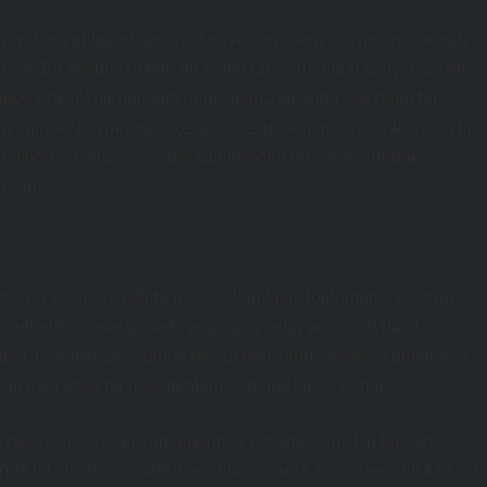
mlendiren ritüelleri, sembolleri ve değerleriyle öylesine zengin ki
alır. Bir kelimenin bile bu kadar farklı anlamlar taşıyabileceği
ece fiziksel bir hareketi değil, aynı zamanda çok derin bir
eve gitmek” kavramını sadece dilsel bir fenomen olarak değil, bir
lamında ele alacak. Farklı kültürlerden örnekler sunarak,
yorum.
ır. Bir kelimenin dilde nasıl kullanıldığı, toplumun o kavrama
si genellikle “eve gitmek” anlamına gelir; ancak bu basit
taşır. Eve gitmek, sadece bir yer değiştirme faaliyeti değildir; o
rını inşa ettiği bir mekân olarak önemli bir rol oynar.
rda nasıl farklılaştığını anlamamıza yardımcı olur. Bu bağlamda,
 bir kimlik inşasıdır. Bazı toplumlarda, ev sadece bir fiziksel