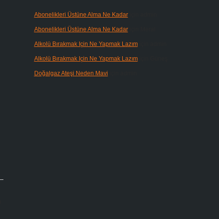
Abonelikleri Üstüne Alma Ne Kadar
için
admin
Abonelikleri Üstüne Alma Ne Kadar
için
Meral
Alkolü Bırakmak Için Ne Yapmak Lazım
için
admin
Alkolü Bırakmak Için Ne Yapmak Lazım
için
Güneş
Doğalgaz Ateşi Neden Mavi
için
admin
ı