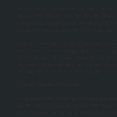
Farklı kültürlerde, eve gitmek ve evde olmak, sadece ki
parçasıdır. Toplumlar, belirli ritüeller ve kutlamalarla e
içindeki akrabalık bağları son derece belirgindir. Ev; bir
yeniden tanımladığı ve pekiştirdiği bir yer olarak kabul e
Küba’da, özellikle kırsal alanlarda, “eve gitmek” sadec
yeniden inşa etmek anlamına gelir. Küba’da, evler çoğunl
eve geri dönüşü, sadece fiziksel bir hareket değildir; 
geçmişinin ve toplumsal hafızasının yeniden canlanmasıd
sembolik değerinin nasıl iç içe geçtiğini gösterir.
Ekonomik Sistemler ve Ev Kavramı
Ekonomik sistemler, bir toplumun ev anlayışını da etkil
ekonomik değer taşır. Bu bağlamda, eve gitmek, kişinin e
kapitalist sistemin egemen olduğu kültürlerde, ev genellik