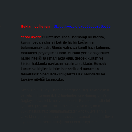
e
k
Reklam ve İletişim:
Skype: live:.cid.575569c608265c69
Yasal Uyarı:
Bu internet sitesi, herhangi bir marka,
kurum veya şahıs şirketi ile hiçbir bağlantısı
bulunmamaktadır. Sitede yalnızca kendi hazırladığımız
makaleler paylaşılmaktadır. Burada yer alan içerikler
haber niteliği taşımamakta olup, gerçek kurum ve
kişiler hakkında paylaşım yapılmamaktadır. Gerçek
kurum ve kişiler ile isim benzerlikleri tamamen
tesadüfidir. Sitemizdeki bilgiler taslak halindedir ve
tavsiye niteliği taşımazlar.
Sitemiz, 5651 Sayılı Kanun gereğince Bilgi Teknolojileri
ve İletişim Kurumu (BTK) tarafından onaylanmış bir Yer
Sağlayıcı olarak hizmet vermektedir. Bu nedenle, sitedeki
içerikleri proaktif olarak denetleme veya araştırma
yükümlülüğümüz bulunmamaktadır. Ancak, üyelerimiz
yazdıkları içeriklerin sorumluluğunu taşımakta olup, siteye
üye olarak bu sorumluluğu kabul etmiş sayılırlar.