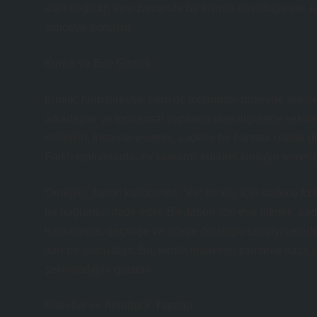
alan değildir; aynı zamanda bir kişinin ait olduğu yer, k
simgeye dönüşür.
Kimlik ve Eve Gitmek
Kimlik, hem bireysel hem de toplumsal düzeyde şekillene
arkadaşlar ve toplumsal yapılarla olan ilişkilerle şekill
edilebilir. İnsanlar evlerini, sadece bir barınak olarak 
Farklı toplumlarda, ev kavramı, kültürel kimliğin temelle
Örneğin, Japon kültüründe, “ev” bir kişi için sadece fiziks
bir bağlantıyı ifade eder. Bir Japon için eve gitmek, 
hatıralarına, geçmişe ve aileye duyduğu saygıyı yeniden
dair bir ipucu taşır. Bu, kimlik inşasının zamanla nasıl
şekillendiğini gösterir.
Ritüeller ve Akrabalık Yapıları