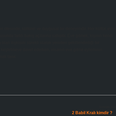
in ötesinde, kültürel ve duygusal bir deneyimdir. Her kültür, evin
sunda farklı bakış açılarına sahiptir. Eve gitmek, kişinin kendi
olan ilişkisini sürekli olarak yeniden şekillendirdiği bir
iğini keşfetmeye davet ederken, insanın eve gitme eyleminin
ak tanır.
Sonraki Yaz
2 Babil Kralı kimdir ?