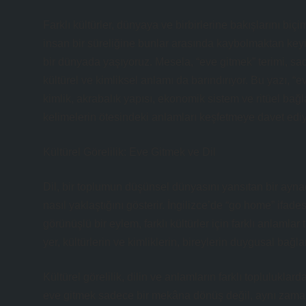
Farklı kültürler, dünyaya ve birbirlerine bakışlarını biçi
insan bir süreliğine bunlar arasında kaybolmaktan keyif 
bir dünyada yaşıyoruz. Mesela, “eve gitmek” terimi, sad
kültürel ve kimliksel anlamı da barındırıyor. Bu yazı, “
kimlik, akrabalık yapısı, ekonomik sistem ve ritüel bağ
kelimelerin ötesindeki anlamları keşfetmeye davet edi
Kültürel Görelilik: Eve Gitmek ve Dil
Dil, bir toplumun düşünsel dünyasını yansıtan bir aynad
nasıl yaklaştığını gösterir. İngilizce’de “go home” ifade
görünüşlü bir eylem, farklı kültürler için farklı anlamlar 
yer, kültürlerin ve kimliklerin, bireylerin duygusal bağla
Kültürel görelilik, dilin ve anlamların farklı toplulukla
eve gitmek sadece bir mekâna dönüş değil, aynı zamanda