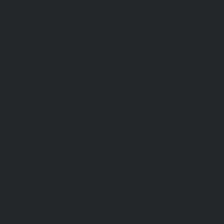
ökeni, geçmişi ve toplumla olan ilişkilerini tanımlayan bir
n, sürekli değişen ve dönüşen bir yapıdır. Kişisel kimlik, aile,
enir. “Eve gitmek” kavramı, kimliğin bir parçası olarak kabul
değil, aynı zamanda kimliklerinin bir yansıması olarak görürler.
rini oluşturur.
el bir yer değildir. “Ie” terimi, aile, atalar ve köklerle olan güçlü
sadece bir mekâna dönmek değil, aynı zamanda atalarının
 hatırlamaktır. Evdeki her nesne, her detay, kişinin kimliğine
 somut bir hale geldiğini ve toplumsal bağlamda nasıl