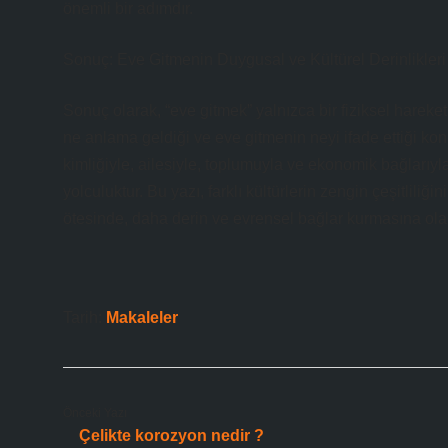
önemli bir adımdır.
Sonuç: Eve Gitmenin Duygusal ve Kültürel Derinlikleri
Sonuç olarak, “eve gitmek” yalnızca bir fiziksel hareket
ne anlama geldiği ve eve gitmenin neyi ifade ettiği konu
kimliğiyle, ailesiyle, toplumuyla ve ekonomik bağlarıyla 
yolculuktur. Bu yazı, farklı kültürlerin zengin çeşitlil
ötesinde, daha derin ve evrensel bağlar kurmasına olan
Tarih:
Makaleler
Önceki Yazı
Çelikte korozyon nedir ?