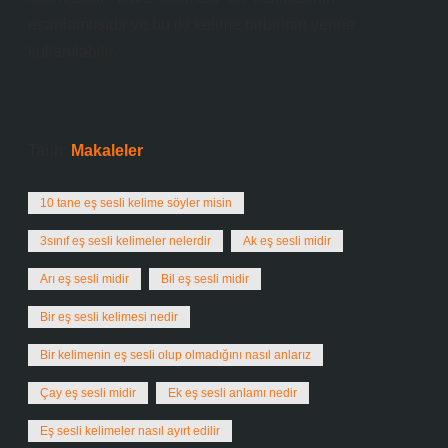
eşanlamlısıdır ve bu iki kelime birbirinin yerine
kullanılabilir.
Tarih:
Makaleler
10 tane eş sesli kelime söyler misin
3sınıf eş sesli kelimeler nelerdir
Ak eş sesli midir
Arı eş sesli midir
Bil eş sesli midir
Bir eş sesli kelimesi nedir
Bir kelimenin eş sesli olup olmadığını nasıl anlarız
Çay eş sesli midir
Ek eş sesli anlamı nedir
Eş sesli kelimeler nasıl ayırt edilir