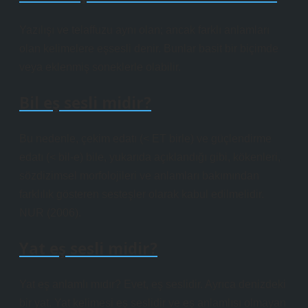
Yazılışı ve telaffuzu aynı olan; ancak farklı anlamları
olan kelimelere eşsesli denir. Bunlar basit bir biçimde
veya eklenmiş soneklerle olabilir.
Bil eş sesli midir?
Bu nedenle, çekim edatı (< ET birle) ve güçlendirme
edatı (< bil-e) bile, yukarıda açıklandığı gibi, kökenleri,
sözdizimsel morfolojileri ve anlamları bakımından
farklılık gösteren sesteşler olarak kabul edilmelidir.
NUR (2006).
Yat eş sesli midir?
Yat eş anlamlı mıdır? Evet, eş seslidir. Ayrıca denizdeki
bir yat. Yat kelimesi eş seslidir ve eş anlamlısı olmayan