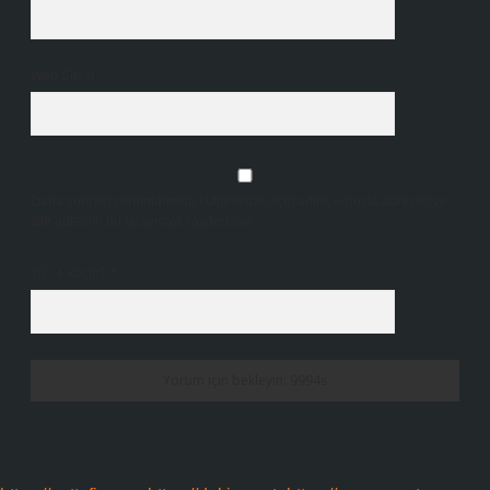
Web Sitesi
Daha sonraki yorumlarımda kullanılması için adım, e-posta adresim ve
site adresim bu tarayıcıya kaydedilsin.
10 - 4 kaçtır?
*