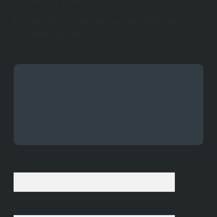
E-posta adresiniz yayınlanmayacak.
Gerekli alanlar
*
ile işaretlenmişlerdir
Yorum
İsim*
E-Posta*