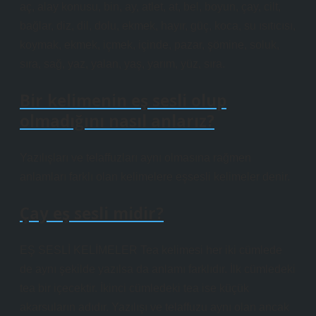
aç, alay konusu, bin, ay, atlet, at, bel, boyun, çay, cilt,
bağlar, diz, dil, dolu, ekmek, hayır, güç, koca, su ısıtıcısı,
koymak, ekmek, içmek, içinde, pazar, şömine, soluk,
sıra, sağ, yaz, yalan, yaş, yarım, yüz, sıra.
Bir kelimenin eş sesli olup
olmadığını nasıl anlarız?
Yazılışları ve telaffuzları aynı olmasına rağmen
anlamları farklı olan kelimelere eşsesli kelimeler denir.
Çay eş sesli midir?
EŞ SESLİ KELİMELER Tea kelimesi her iki cümlede
de aynı şekilde yazılsa da anlamı farklıdır. İlk cümledeki
tea bir içecektir. İkinci cümledeki tea ise küçük
akarsuların adıdır. Yazılışı ve telaffuzu aynı olan ancak