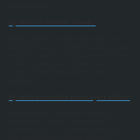
kelimelerden biridir.
Eş sesli ne demek örnek?
Eşsesli sözcüklerde, sözcüğün yazımı aynıdır, ancak
anlamları farklıdır. Yani, aynı şekilde yazılsalar ve aynı
şekilde okunsalar bile, taşıdıkları anlam temel anlamları
olmalıdır. Aşağıda eşsesli sözcüklere örnekler
verilmiştir. -Çocuklar dereyi geçtiler ve derede
boğuldular.
Eş sesli kelimeler nasıl ayırt edilir?
Eşsesliler, yazılışı ve telaffuzu aynı olan ancak
anlamları birbirinden farklı olan kelimelerdir. Bu
kelimelere eşsesliler veya homofonlar denir. Kısaca,
eşsesliler birden fazla anlamı olan kelimelerdir.