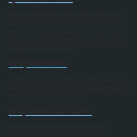
Yazılışı ve telaffuzu farklı olan ancak anlamı aynı olan
kelimelere eş anlamlı denir. Bu tür kelimeler birbirinin
yerine kullanılabilir. Eş anlamlı kelimeler bir cümlede
birbirleriyle yer değiştirdiğinde cümlenin anlamında bir
değişiklik veya bozulma olmaz.
Ak eş sesli midir?
Ak kelimesi aynı zamanda bir eşsesli olma özelliğine
sahiptir. Ak kelimesi bir eşseslidir. Eşsesli anlamı beyaz
olarak bilinir. Ak ve beyaz eşseslidir.
Ek eş sesli anlamı nedir?
Eş kelimesiyle aynı anlamı taşıyan kelime ek
kelimesidir. “İlave” kelimesi “ek” kelimesinin