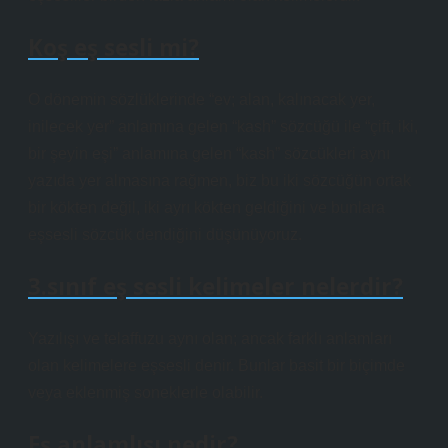
Koş eş sesli mi?
O dönemin sözlüklerinde “ev; alan, kalınacak yer,
inilecek yer” anlamına gelen “kash” sözcüğü ile “çift, iki,
bir şeyin eşi” anlamına gelen “kash” sözcükleri aynı
yazıda yer almasına rağmen, biz bu iki sözcüğün ortak
bir kökten değil, iki ayrı kökten geldiğini ve bunlara
eşsesli sözcük dendiğini düşünüyoruz.
3.sınıf eş sesli kelimeler nelerdir?
Yazılışı ve telaffuzu aynı olan; ancak farklı anlamları
olan kelimelere eşsesli denir. Bunlar basit bir biçimde
veya eklenmiş soneklerle olabilir.
Eş anlamlısı nedir?