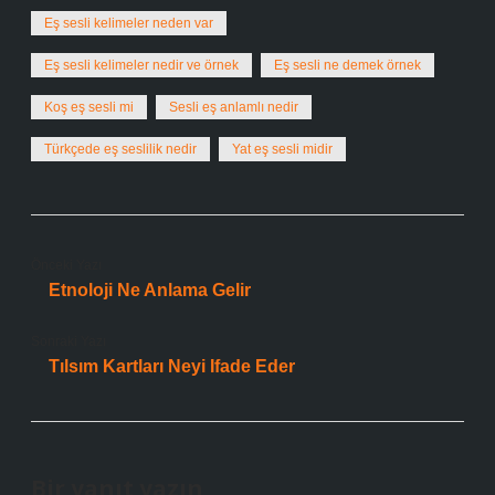
Eş sesli kelimeler neden var
Eş sesli kelimeler nedir ve örnek
Eş sesli ne demek örnek
Koş eş sesli mi
Sesli eş anlamlı nedir
Türkçede eş seslilik nedir
Yat eş sesli midir
Önceki Yazı
Etnoloji Ne Anlama Gelir
Sonraki Yazı
Tılsım Kartları Neyi Ifade Eder
Bir yanıt yazın