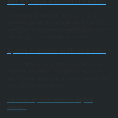
Bir eş sesli kelimesi nedir?
Bir kelimesi hem leksik hem de mecazi anlamda
kullanıldığı için homofoniktir. Matematikte “1” olarak
yazılan One, pozitif sayıların en küçüğüdür. Kelime aynı
zamanda eşsiz, nadir anlamında da kullanılır.
Eş sesli kelimeler nedir ve örnek?
“Sevgili veliler, öğrencilerimize her gün kitap okutun.
“Küçüklerim, büyüklerimizi üzmeyelim.” Yazılışı ve
telaffuzu aynı olan ancak anlamları tamamen farklı olan
kelimelere eşsesli kelimeler denir.
10 tane eş sesli kelime söyler
misin?