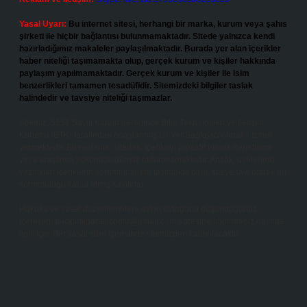
Yasal Uyarı:
Bu internet sitesi, herhangi bir marka, kurum veya şahıs
şirketi ile hiçbir bağlantısı bulunmamaktadır. Sitede yalnızca kendi
hazırladığımız makaleler paylaşılmaktadır. Burada yer alan içerikler
haber niteliği taşımamakta olup, gerçek kurum ve kişiler hakkında
paylaşım yapılmamaktadır. Gerçek kurum ve kişiler ile isim
benzerlikleri tamamen tesadüfidir. Sitemizdeki bilgiler taslak
halindedir ve tavsiye niteliği taşımazlar.
Sitemiz, 5651 Sayılı Kanun gereğince Bilgi Teknolojileri ve İletişim
Kurumu (BTK) tarafından onaylanmış bir Yer Sağlayıcı olarak hizmet
vermektedir. Bu nedenle, sitedeki içerikleri proaktif olarak denetleme
veya araştırma yükümlülüğümüz bulunmamaktadır. Ancak, üyelerimiz
yazdıkları içeriklerin sorumluluğunu taşımakta olup, siteye üye olarak bu
sorumluluğu kabul etmiş sayılırlar.
Hukuka ve yasal düzenlemelere aykırı olduğunu düşündüğünüz
içerikleri,
backlinkpanelicomtr@gmail.com
adresine bildirmeniz halinde,
ilgili içerikler yasal süre içerisinde sitemizden kaldırılacaktır.