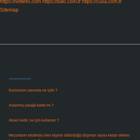
https://nettefix.com
https://daki.com.tr
https://cusa.com.tr
Sitemap
Sidebar
Son Yazılar
Kumrunun yanında ne içilir ?
Ağustos 6, 2026
Avlanma yasağı kalktı mı ?
Ağustos 5, 2026
Aksel nedir, ne için kullanılır ?
Ağustos 3, 2026
Mezarların etrafında ölen kişinin öldürdüğü düşman sayısı kadar dikilen