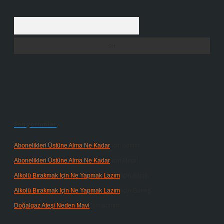
Arama
Son yorumlar
Abonelikleri Üstüne Alma Ne Kadar
için
admin
Abonelikleri Üstüne Alma Ne Kadar
için
Meral
Alkolü Bırakmak Için Ne Yapmak Lazım
için
admin
Alkolü Bırakmak Için Ne Yapmak Lazım
için
Güneş
Doğalgaz Ateşi Neden Mavi
için
admin