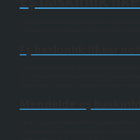
Eş baskınlık ilke
KO-DOMINANS * Heterozigot durumda, her iki alel genini
hem annenin hem de babanın fenotipini gösterir. *Ko-d
Eş baskınlık ilkesi ned
Kodominans durumunda, allelik genlerin fenotip üzerinde
etkisi birliktedir. Kodominans durumunda, eksik domina
bireyler hem annenin hem de babanın fenotipine sahipt
Mendelde eş baskınlı
Her iki alel geninin etkileri birbirini engelleyemiyors
baskın etkiye sahip olanlar büyük harfle veya harfin ü
harfle gösterilir (örn. A, a; R, r; 1ᴬ, 1ᴮ, i). ).