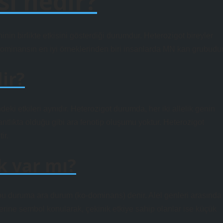
si nedir?
n birlikte etkisini gösterdiği durumdur. Heterozigot bireyler
ominansın en iyi örneklerinden biri insanlarda MN kan grubudur
ir?
ki etkileri aynıdır. Heterozigot durumda, her iki allelik genin
ntlıkta olduğu gibi ara fenotip oluşumu yoktur. Heterozigot
ir.
k var mı?
a, bu duruma ara durum (ko-dominans) denir. Alel genleri arasında
zerine sembol konularak, çekinik etkiye sahip olanlar ise küçük