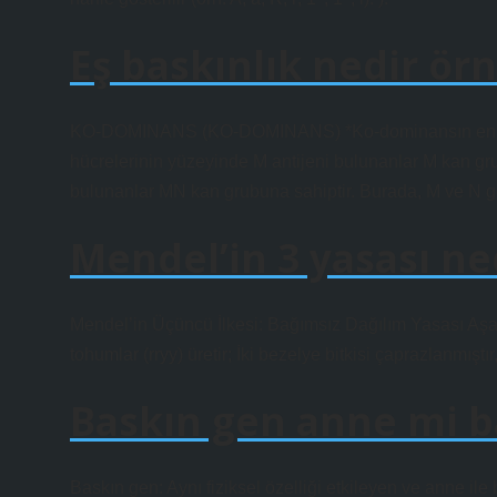
Eş baskınlık nedir ör
KO-DOMINANS (KO-DOMINANS) *Ko-dominansın en iyi ö
hücrelerinin yüzeyinde M antijeni bulunanlar M kan gru
bulunanlar MN kan grubuna sahiptir. Burada, M ve N ge
Mendel’in 3 yasası ne
Mendel’in Üçüncü İlkesi: Bağımsız Dağılım Yasası Aşağı
tohumlar (rryy) üretir; İki bezelye bitkisi çaprazlanmıştı
Baskın gen anne mi b
Baskın gen: Aynı fiziksel özelliği etkileyen ve anne i