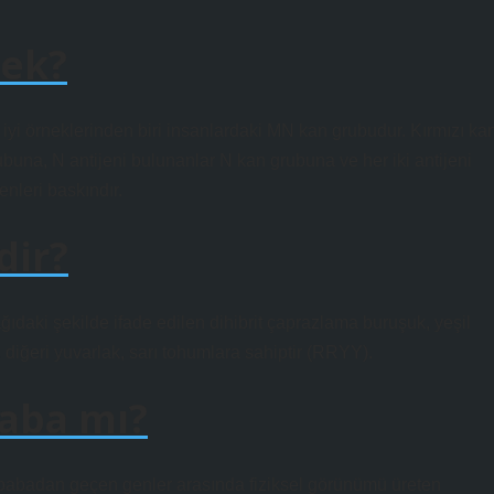
nek?
rneklerinden biri insanlardaki MN kan grubudur. Kırmızı ka
buna, N antijeni bulunanlar N kan grubuna ve her iki antijeni
nleri baskındır.
dir?
daki şekilde ifade edilen dihibrit çaprazlama buruşuk, yeşil
r, diğeri yuvarlak, sarı tohumlara sahiptir (RRYY).
aba mı?
le babadan geçen genler arasında fiziksel görünümü üreten