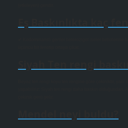
(etkileyen) gendir.
Eş Baskınlıkta kaç fe
✔ Kodominanslı genler heterozigot iseler birbirlerine b
üçüncü bir fenotip ortaya çıkar.
Siyah Ten rengi baskı
Beyaz ten rengi koyu ten rengine göre çekiniktir, yani 
yapabiliriz: Siyah ten rengi daha baskın olduğundan, A 
çekinik gen) gelir.
Mendel neyi buldu?