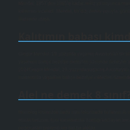
Mendel, 1857’den 1865’e kadar sekiz yıl boyunca manastı
kalıtımını inceledi. Mendel, bir dizi deney yoluyla, gün
ilkelerine ulaştı.
Kalıtımın babası kimd
Gregor Mendel, 19. yüzyılda yaşamış Avusturyalı bir bi
yaşarken bahçe bezelye melezleri üzerinde deneyler ya
2024Gregor Mendel, 19. yüzyılda yaşamış Avusturyalı bi
manastırda yaşarken bahçe bezelye melezleri üzerinde 
Alel ne demek 8 sınıf
Homolog kromozomlarda aynı lokuslarda bulunan iki veya
olarak bulunur. Aynı karakteristik özelliği kodlayan ancak
neden olan genlerin her biri bir aleldir.