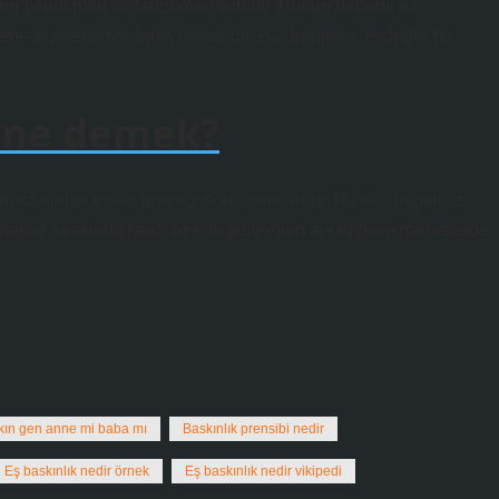
 genotipleri ve fenotipleri aynıdır. Bunun nedeni, iki
 ebeveynlerinden farklı olmasıdır. Bu durumda, eşdeğer bir
i ne demek?
ğımsız olarak miras alındığı sonucuna vardı. Bu ilke bağımsız
mayoz sırasında farklı özellik genlerinin ayrıldığı ve gametlerde
kın gen anne mi baba mı
Baskınlık prensibi nedir
Eş baskınlık nedir örnek
Eş baskınlık nedir vikipedi