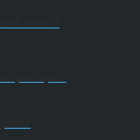
adir bulunan kan grubu ise “AB Rh negatif”tir.
ellik nedir?
ojide, eş baskınlıkla birlikte çoklu allelisite konusu da incelenir.
polialelizm denir. Bununla ilişkili olarak eş baskınlık konusu da
notip oluşur?
askın olamazlar. Bu durumda her iki genin özelliklerini taşıyan
ipedi?