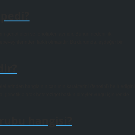
ipedi?
 genotipleri ve fenotipleri aynıdır. Bunun nedeni, iki
 ebeveynlerinden farklı olmasıdır. Bu durumda, eşdeğer bir
dir?
ellerinden hangisinin canlının karakterini (fenotipi) belirlediğini
a, genetik olarak heterozigot baskın bireyler vurgu için renkle
rubu hangisi?