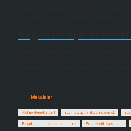
İki kodominant gen bir gamet oluşturduğunda, gametlerin
kodominant gen tarafından oluşturulan yeni karakterin
organizmanın genotipi ve fenotipi aynı olmalıdır.
Bağımsız açılım ilkes
Mendel bu verilerden farklı özelliklerin birbirinden ba
genişleme yasası olarak bilinir. Modern terimlerle, bu, 
birbirinden bağımsız olarak dağıtıldığı anlamına gelir.
Tarih:
Makaleler
Alel ne demek 8 sınıf
Bağımsız açılım ilkesi ne demek
Bas
En çok bulunan kan grubu hangisi
Eş baskınlık ilkesi nedir