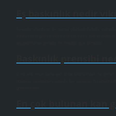
Eş baskınlık nedir vik
İki kodominant gen bir gamet oluşturduğunda, gametlerin
kodominant gen tarafından oluşturulan yeni karakterin
organizmanın genotipi ve fenotipi aynı olmalıdır.
Baskınlık prensibi ne
Baskınlık veya dominans, ortak lokuslardaki bir genin al
gösteren genetikteki ilişkidir. Bu soyağacı diyagramınd
gösterilmiştir.
En çok bulunan kan g