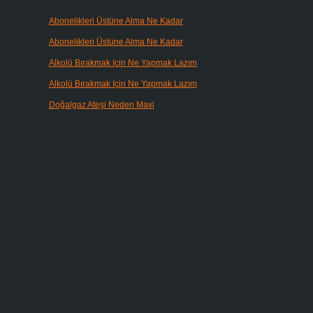
Abonelikleri Üstüne Alma Ne Kadar
için
admin
Abonelikleri Üstüne Alma Ne Kadar
için
Meral
Alkolü Bırakmak Için Ne Yapmak Lazım
için
admin
Alkolü Bırakmak Için Ne Yapmak Lazım
için
Güneş
Doğalgaz Ateşi Neden Mavi
için
admin