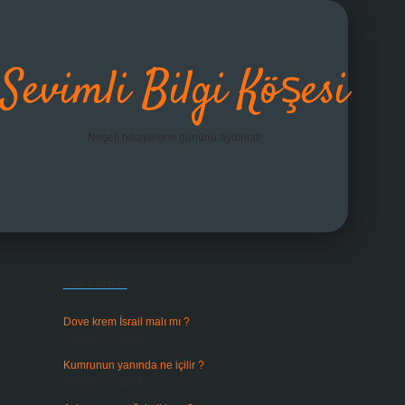
Sevimli Bilgi Köşesi
Neşeli hikayelerle gününü aydınlat!
Sidebar
grandoperabet giriş
Son Yazılar
Dove krem İsrail malı mı ?
Ağustos 6, 2026
Kumrunun yanında ne içilir ?
Ağustos 6, 2026