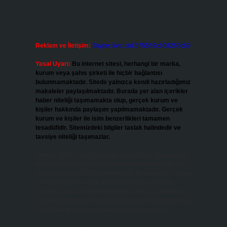
Reklam ve İletişim:
Skype: live:.cid.575569c608265c69
Yasal Uyarı:
Bu internet sitesi, herhangi bir marka,
kurum veya şahıs şirketi ile hiçbir bağlantısı
bulunmamaktadır. Sitede yalnızca kendi hazırladığımız
makaleler paylaşılmaktadır. Burada yer alan içerikler
haber niteliği taşımamakta olup, gerçek kurum ve
kişiler hakkında paylaşım yapılmamaktadır. Gerçek
kurum ve kişiler ile isim benzerlikleri tamamen
tesadüfidir. Sitemizdeki bilgiler taslak halindedir ve
tavsiye niteliği taşımazlar.
Sitemiz, 5651 Sayılı Kanun gereğince Bilgi Teknolojileri
i
ve İletişim Kurumu (BTK) tarafından onaylanmış bir Yer
Sağlayıcı olarak hizmet vermektedir. Bu nedenle, sitedeki
içerikleri proaktif olarak denetleme veya araştırma
yükümlülüğümüz bulunmamaktadır. Ancak, üyelerimiz
yazdıkları içeriklerin sorumluluğunu taşımakta olup, siteye
üye olarak bu sorumluluğu kabul etmiş sayılırlar.