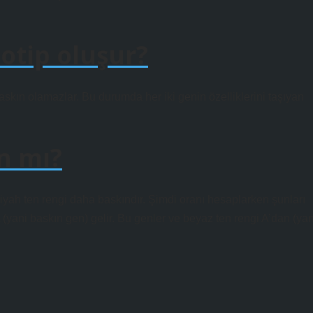
notip oluşur?
askın olamazlar. Bu durumda her iki genin özelliklerini taşıyan
n mı?
siyah ten rengi daha baskındır. Şimdi oranı hesaplarken şunları
(yani baskın gen) gelir. Bu genler ve beyaz ten rengi A’dan (yan