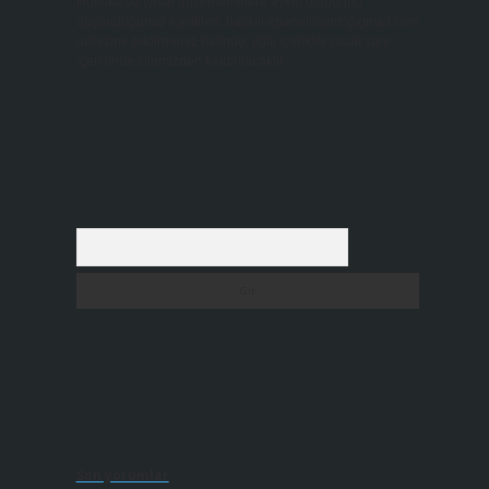
Hukuka ve yasal düzenlemelere aykırı olduğunu
düşündüğünüz içerikleri,
backlinkpanelicomtr@gmail.com
adresine bildirmeniz halinde, ilgili içerikler yasal süre
içerisinde sitemizden kaldırılacaktır.
Arama
Son yorumlar