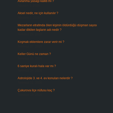
Avlanma yasağı kalktı mı ?
Ağustos 5, 2026
Aksel nedir, ne için kullanılır ?
Ağustos 3, 2026
.
Mezarların etrafında ölen kişinin öldürdüğü düşman sayısı
kadar dikilen taşların adı nedir ?
Temmuz 29, 2026
Koşmak eklemlere zarar verir mi ?
Temmuz 27, 2026
Keller Günü ne zaman ?
Temmuz 25, 2026
6 saniye kuralı hala var mı ?
Temmuz 24, 2026
Astrolojide 3. ve 4. ev konuları nelerdir ?
Temmuz 21, 2026
Çukurova ilçe nüfusu kaç ?
Temmuz 19, 2026