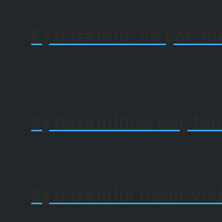
Ülkemizde en sık görülen kan grubu “A Rh pozitif”, en n
Eş baskınlık ve çok Al
Bu terim insan biyolojisini anlamak için kullanılır. Biyol
Bir türde aynı özellik için ikiden fazla alelin varlığına 
vardır.
Eş Baskınlıkta kaç fe
✔ Kodominanslı genler heterozigot iseler birbirlerine b
üçüncü bir fenotip ortaya çıkar.
Eş baskınlık nedir vik