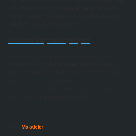
bir hafta boyunca bir bara giderek gerçek bir kahve
dükkanı deneyimi yaşama ve bu sayede becerilerini
geliştirme şansına sahip olurlar.
Barista kaç saat çalışır?
Bir barista olarak çalışma koşulları yoğun ve hızlı
tempolu olabilir. Çalışma saatleri genellikle sabah
başlar ve öğleden sonraya kadar sürer veya öğleden
sonra başlar ve akşama kadar sürer. Bazı kafeler veya
kahve dükkanları hafta sonları veya tatiller dahil olmak
üzere esnek çalışma saatleri sunabilir.
Tarih:
Makaleler