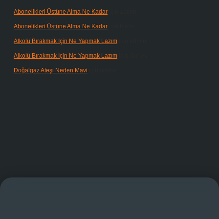
Abonelikleri Üstüne Alma Ne Kadar
için
admin
Abonelikleri Üstüne Alma Ne Kadar
için
Meral
Alkolü Bırakmak Için Ne Yapmak Lazım
için
admin
Alkolü Bırakmak Için Ne Yapmak Lazım
için
Güneş
Doğalgaz Ateşi Neden Mavi
için
admin
et giriş