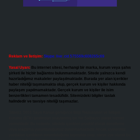
Reklam ve İletişim:
Skype: live:.cid.575569c608265c69
Yasal Uyarı:
Bu internet sitesi, herhangi bir marka, kurum veya şahıs
şirketi ile hiçbir bağlantısı bulunmamaktadır. Sitede yalnızca kendi
hazırladığımız makaleler paylaşılmaktadır. Burada yer alan içerikler
haber niteliği taşımamakta olup, gerçek kurum ve kişiler hakkında
paylaşım yapılmamaktadır. Gerçek kurum ve kişiler ile isim
benzerlikleri tamamen tesadüfidir. Sitemizdeki bilgiler taslak
halindedir ve tavsiye niteliği taşımazlar.
Sitemiz, 5651 Sayılı Kanun gereğince Bilgi Teknolojileri ve İletişim
Kurumu (BTK) tarafından onaylanmış bir Yer Sağlayıcı olarak hizmet
vermektedir. Bu nedenle, sitedeki içerikleri proaktif olarak denetleme
veya araştırma yükümlülüğümüz bulunmamaktadır. Ancak, üyelerimiz
yazdıkları içeriklerin sorumluluğunu taşımakta olup, siteye üye olarak bu