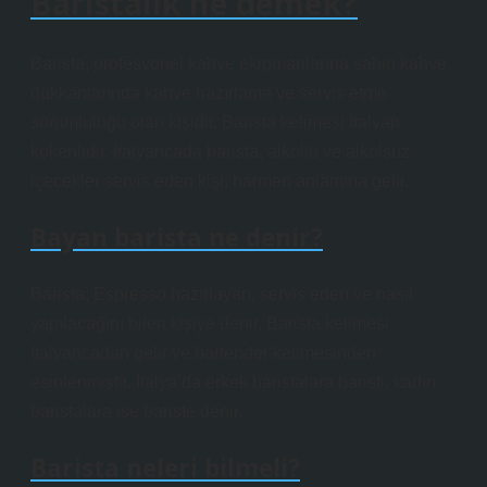
Baristalık ne demek?
Barista, profesyonel kahve ekipmanlarına sahip kahve
dükkanlarında kahve hazırlama ve servis etme
sorumluluğu olan kişidir. Barista kelimesi İtalyan
kökenlidir. İtalyancada barista, alkollü ve alkolsüz
içecekler servis eden kişi, barmen anlamına gelir.
Bayan barista ne denir?
Barista; Espresso hazırlayan, servis eden ve nasıl
yapılacağını bilen kişiye denir. Barista kelimesi
İtalyancadan gelir ve bartender kelimesinden
esinlenmiştir. İtalya’da erkek baristalara baristi, kadın
baristalara ise bariste denir.
Barista neleri bilmeli?