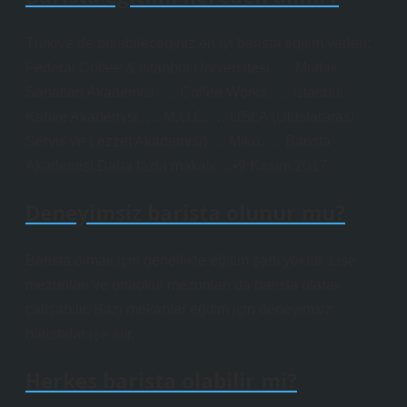
Türkiye’de bulabileceğiniz en iyi barista eğitim yerleri:
Federal Coffee & İstanbul Üniversitesi. … Mutfak
Sanatları Akademisi. … Coffee Works. … İstanbul
Kahve Akademisi. … M.O.C. … USLA (Uluslararası
Servis ve Lezzet Akademisi) … Miko. … Barista
Akademisi.Daha fazla makale…•9 Kasım 2017
Deneyimsiz barista olunur mu?
Barista olmak için genellikle eğitim şartı yoktur. Lise
mezunları ve ortaokul mezunları da barista olarak
çalışabilir. Bazı mekanlar eğitim için deneyimsiz
baristalar işe alır.
Herkes barista olabilir mi?