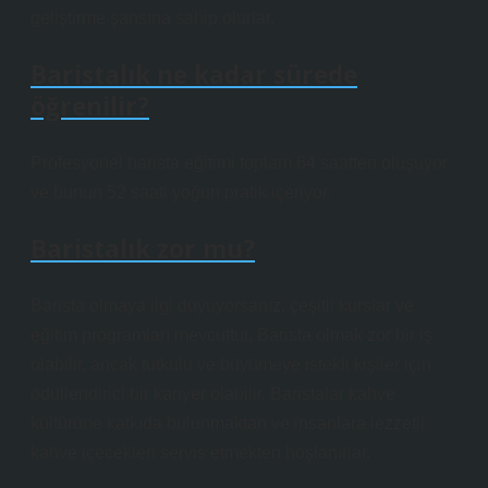
geliştirme şansına sahip olurlar.
Baristalık ne kadar sürede
öğrenilir?
Profesyonel barista eğitimi toplam 64 saatten oluşuyor
ve bunun 52 saati yoğun pratik içeriyor.
Baristalık zor mu?
Barista olmaya ilgi duyuyorsanız, çeşitli kurslar ve
eğitim programları mevcuttur. Barista olmak zor bir iş
olabilir, ancak tutkulu ve büyümeye istekli kişiler için
ödüllendirici bir kariyer olabilir. Baristalar kahve
kültürüne katkıda bulunmaktan ve insanlara lezzetli
kahve içecekleri servis etmekten hoşlanırlar.