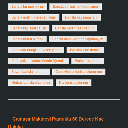
Barista bir meslek mi
Barista eğitimi ne kadar sürer
Barista eğitimi nereden alınır
Barista kaç maaş alır
Barista kaç saat çalışır
Barista nedir nasıl yapılır
Barista neleri bilmeli
Barista olmak için ne yapmalıyım
Baristalar hangi kahveleri yapar
Baristalık ne demek
Baristalık ne kadar sürede öğrenilir
Baristalık zor mu
Bayan barista ne denir
Deneyimsiz barista olunur mu
Herkes barista olabilir mi
Kız barista olur mu
Önceki Yazı
Çamaşır Makinesi Pamuklu 60 Derece Kaç
Dakika