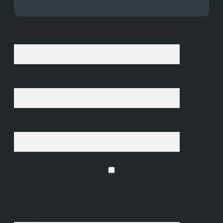
İsim*
E-Posta*
Web Sitesi
Daha sonraki yorumlarımda kullanılması için adım, e-posta adresim ve
site adresim bu tarayıcıya kaydedilsin.
5 + 3 kaçtır?
*