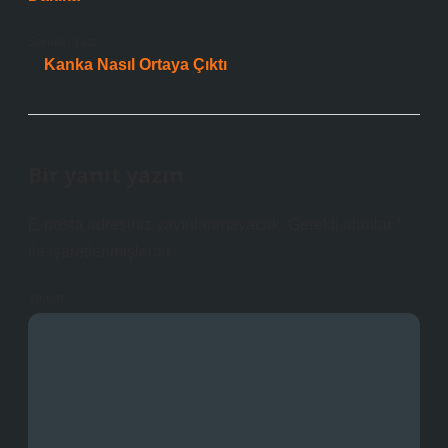
Sonraki Yazı
Kanka Nasıl Ortaya Çıktı
Bir yanıt yazın
E-posta adresiniz yayınlanmayacak.
Gerekli alanlar
*
ile işaretlenmişlerdir
Yorum