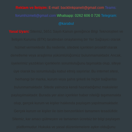
Reklam ve İletişim:
E-mail:
backlinkpaneli@gmail.com
Teams:
forumhizmeti@gmail.com
Whatsapp: 0262 606 0 726
Telegram:
@karabul
Yasal Uyarı:
Sitemiz, 5651 Sayılı Kanun gereğince Bilgi Teknolojileri ve
İletişim Kurumu (BTK) tarafından onaylanmış bir Yer Sağlayıcı olarak
hizmet vermektedir. Bu nedenle, sitedeki içerikleri proaktif olarak
denetleme veya araştırma yükümlülüğümüz bulunmamaktadır. Ancak,
üyelerimiz yazdıkları içeriklerin sorumluluğunu taşımakta olup, siteye
üye olarak bu sorumluluğu kabul etmiş sayılırlar. Bu internet sitesi,
herhangi bir marka, kurum veya şahıs şirketi ile hiçbir bağlantısı
bulunmamaktadır. Sitede yalnızca kendi hazırladığımız makaleler
paylaşılmaktadır. Burada yer alan içerikler haber niteliği taşımamakta
olup, gerçek kurum ve kişiler hakkında paylaşım yapılmamaktadır.
Gerçek kurum ve kişiler ile isim benzerlikleri tamamen tesadüfidir.
Sitemiz, kar amacı gütmeyen ve tamamen ücretsiz bir bilgi paylaşım
platformudur. Hukuka ve yasal düzenlemelere aykırı olduğunu