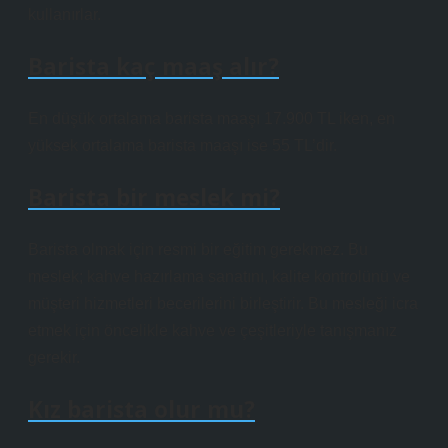
kullanırlar.
Barista kaç maaş alır?
En düşük ortalama barista maaşı 17.900 TL iken, en
yüksek ortalama barista maaşı ise 55 TL’dir.
Barista bir meslek mi?
Barista olmak için resmi bir eğitim gerekmez. Bu
meslek; kahve hazırlama sanatını, kalite kontrolünü ve
müşteri hizmetleri becerilerini birleştirir. Bu mesleği icra
etmek için öncelikle kahve ve çeşitleriyle tanışmanız
gerekir.
Kız barista olur mu?