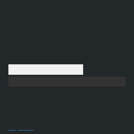
sorumluluğu kabul etmiş sayılırlar.
Hukuka ve yasal düzenlemelere aykırı olduğunu düşündüğünüz
içerikleri,
backlinkpanelicomtr@gmail.com
adresine bildirmeniz halinde,
ilgili içerikler yasal süre içerisinde sitemizden kaldırılacaktır.
Arama
Son yorumlar