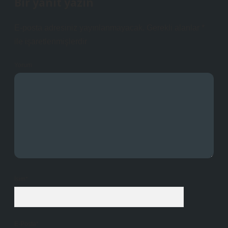
Bir yanıt yazın
E-posta adresiniz yayınlanmayacak.
Gerekli alanlar
*
ile işaretlenmişlerdir
Yorum
İsim*
E-Posta*