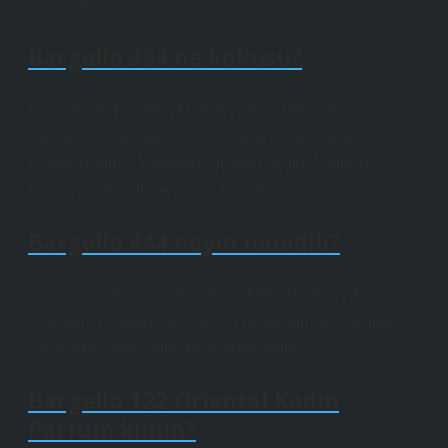
hava verir.
Bargello 384 ne kokusu?
Bargello 384 Parfüm Modeli Floral Ürün Ailesi’ne
dahildir. Dişi parfüm çiçek kokusu sunar. Bargello
FrauenParfüm, Yasemin Çiçekleri içerir. Yasemin
Blume çiçek, tatlı ve yoğun bir koku sunar.
Bargello 444 neyin muadili?
İstanbul, Sultangazi, Esentepe Mah. Burberry Tanrıça
eşdeğeri. Dükkandaki kokuyu beğendim ve kokunun
bana hitap etmediğini hiç kullanmadım.
Bargello 122 Oriental Kadın
Parfüm kimin?