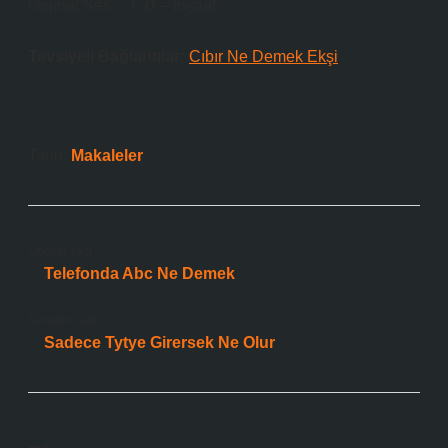
Orijinal Ses – ﾒ ‘𝑶 – İnşaat.
Tavsiyeli Bağlantılar:
Cıbır Ne Demek Ekşi
Tarih:
Makaleler
Önceki Yazı
Telefonda Abc Ne Demek
Sonraki Yazı
Sadece Tytye Girersek Ne Olur