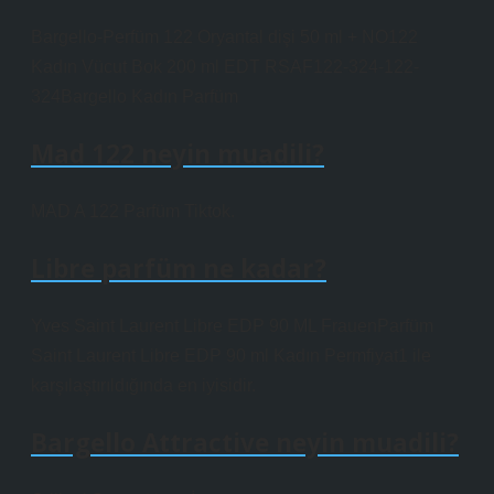
Bargello-Perfüm 122 Oryantal dişi 50 ml + NO122
Kadın Vücut Bok 200 ml EDT RSAF122-324-122-
324Bargello Kadın Parfüm
Mad 122 neyin muadili?
MAD A 122 Parfüm Tiktok.
Libre parfüm ne kadar?
Yves Saint Laurent Libre EDP 90 ML FrauenParfüm
Saint Laurent Libre EDP 90 ml Kadın Permfiyat1 ile
karşılaştırıldığında en iyisidir.
Bargello Attractive neyin muadili?