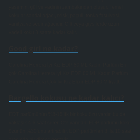
yasemin, gül ve vadinin zambakından oluşur. Temel
kokular sandal ağacı, misk, paçuli, tonka fasulyesi,
vanilya ve sedir ağacıdır. Cilt veya giysilerde uzun
vadeli koku 8 saate kadar kalır.
Good girl ne kadar?
Carolina Herrera İyi Kız EDP 80 ML Kadın Parfüm En
çok Carolina Herrera İyi Kız EDP 80 ML Kadın Parfüm
Carolina Herrera Çok İyi Kız Elixir EDP 80 Mlfiyat6.
Bargello kokusu ne kadar kalıcı?
EDT parfümünün %8-15’lik bir koku özü vardır, bu da
yaklaşık 4-6 saat sürer. Öte yandan, EDP parfümü koku
özünün %30’unu artırabilir. EDP ​​parfümleri 8 ila 10 saat
arasında bir direnç gösterir.