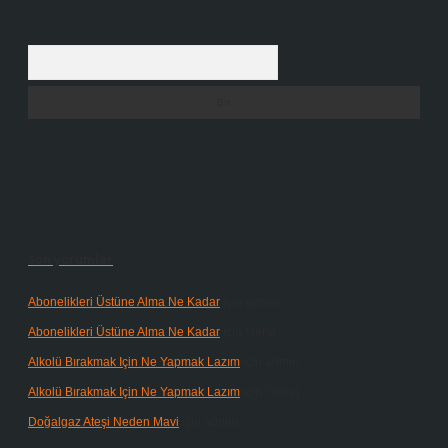
Arama
Son yorumlar
Abonelikleri Üstüne Alma Ne Kadar
için
admin
Abonelikleri Üstüne Alma Ne Kadar
için
Meral
Alkolü Bırakmak Için Ne Yapmak Lazım
için
admin
Alkolü Bırakmak Için Ne Yapmak Lazım
için
Güneş
Doğalgaz Ateşi Neden Mavi
için
admin