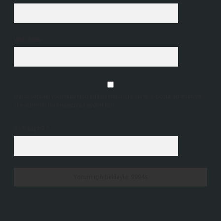
Web Sitesi
Daha sonraki yorumlarımda kullanılması için adım, e-posta adresim ve
site adresim bu tarayıcıya kaydedilsin.
9 - 5 kaçtır?
*