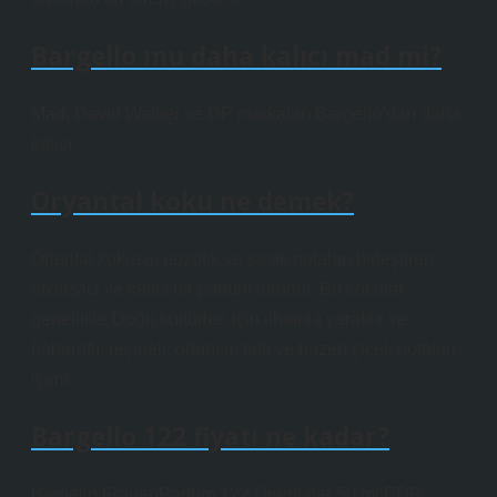
Bargello mu daha kalıcı mad mi?
Mad, David Walker ve DP markaları Bargello’dan daha
kalıcı.
Oryantal koku ne demek?
Oriental kokusu, egzotik ve sıcak notaları birleştiren
etkileyici ve kalıcı bir parfüm türüdür. Bu kokular
genellikle Doğu kültürleri için ilhamla yaratılır ve
baharatlı, reçineli, odunsu, tatlı ve bazen çiçek notaları
içerir.
Bargello 122 fiyatı ne kadar?
Bargello FrauenParfüm 122 Orientaler 50 ml EDP