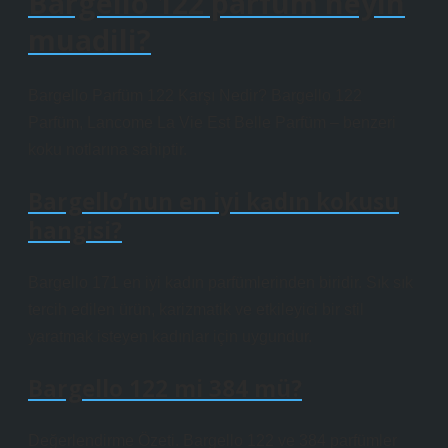
Bargello 122 parfüm neyin
muadili?
Bargello Parfüm 122 Karşı Nedir? Bargello 122
Parfüm, Lancome La Vie Est Belle Parfüm – benzeri
koku notlarına sahiptir.
Bargello’nun en iyi kadın kokusu
hangisi?
Bargello 171 en iyi kadın parfümlerinden biridir. Sık sık
tercih edilen ürün, karizmatik ve etkileyici bir stil
yaratmak isteyen kadınlar için uygundur.
Bargello 122 mi 384 mü?
Değerlendirme Özeti. Bargello 122 ve 384 parfümler