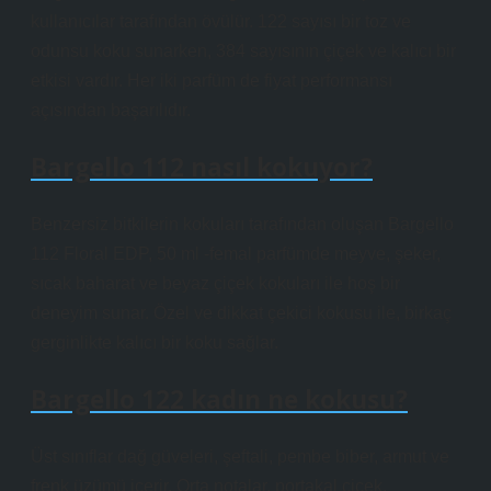
kullanıcılar tarafından övülür. 122 sayısı bir toz ve
odunsu koku sunarken, 384 sayısının çiçek ve kalıcı bir
etkisi vardır. Her iki parfüm de fiyat performansı
açısından başarılıdır.
Bargello 112 nasıl kokuyor?
Benzersiz bitkilerin kokuları tarafından oluşan Bargello
112 Floral EDP, 50 ml -femal parfümde meyve, şeker,
sıcak baharat ve beyaz çiçek kokuları ile hoş bir
deneyim sunar. Özel ve dikkat çekici kokusu ile, birkaç
gerginlikte kalıcı bir koku sağlar.
Bargello 122 kadın ne kokusu?
Üst sınıflar dağ güveleri, şeftali, pembe biber, armut ve
frenk üzümü içerir. Orta notalar, portakal çiçek,