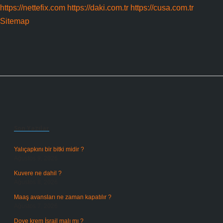
https://nettefix.com
https://daki.com.tr
https://cusa.com.tr
Sitemap
Sidebar
Son Yazılar
Yalıçapkını bir bitki midir ?
Ağustos 9, 2026
Kuvere ne dahil ?
Ağustos 8, 2026
Maaş avansları ne zaman kapatılır ?
Ağustos 7, 2026
Dove krem İsrail malı mı ?