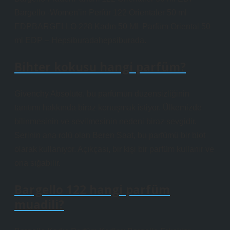
Bargello -Women’in Perfür 122 Orientaler 50 ml
EDPBARGELLO 228 Kadın 50 ML Parfüm Oriental 50
ml EDP – Hepsiburadahepsiburada.
Bihter kokusu hangi parfüm?
Givenchy Absolute, bu parfümün düzensizliğinin
tanıtımı hakkında biraz konuşmak istiyor. Ülkemizde
bilinmesinin ve sevilmesinin nedeni biraz sevgidir.
Serinin ana rolü olan Beren Saat, bu parfümü bir biot
olarak kullanıyor. Açıkçası, bir kişi bir parfüm kullanır ve
ona sığabilir.
Bargello 122 hangi parfüm
muadili?