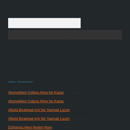
Arama
Son yorumlar
Abonelikleri Üstüne Alma Ne Kadar
için
admin
Abonelikleri Üstüne Alma Ne Kadar
için
Meral
Alkolü Bırakmak Için Ne Yapmak Lazım
için
admin
Alkolü Bırakmak Için Ne Yapmak Lazım
için
Güneş
Doğalgaz Ateşi Neden Mavi
için
admin