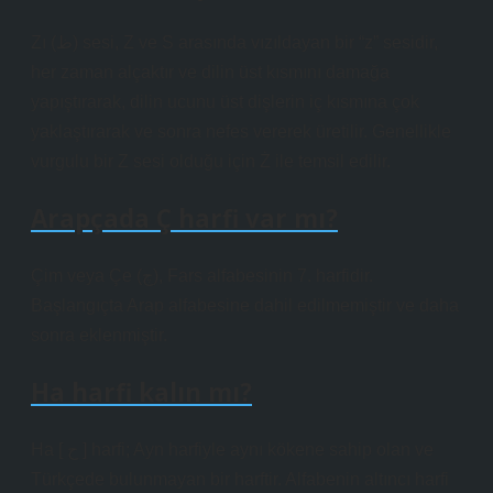
Zı (ظ) sesi, Z ve S arasında vızıldayan bir “z” sesidir,
her zaman alçaktır ve dilin üst kısmını damağa
yapıştırarak, dilin ucunu üst dişlerin iç kısmına çok
yaklaştırarak ve sonra nefes vererek üretilir. Genellikle
vurgulu bir Z sesi olduğu için Ż ile temsil edilir.
Arapçada Ç harfi var mı?
Çim veya Çe (چ), Fars alfabesinin 7. harfidir.
Başlangıçta Arap alfabesine dahil edilmemiştir ve daha
sonra eklenmiştir.
Ha harfi kalın mı?
Ha [ ح ] harfi; Ayn harfiyle aynı kökene sahip olan ve
Türkçede bulunmayan bir harftir. Alfabenin altıncı harfi