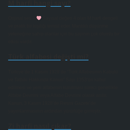
M harfi hangi sayı?
Orijinal ses –
Sayısal değeri 4 olan M harfi dengeli
ve pratik bir kişiliği temsil eder. Mantıklı düşünme
yeteneğine sahip olanlar için bu sayının çok olumlu bir
etkisi vardır.
Türk alfabesi değişti mi?
Türkiye’de 1 Kasım 1928’de “Türk Alfabesinin Kabulü
ve Tatbiki Hakkında Kanun” Sayı 1353’ün kabul
edilmesi ve yeni alfabenin kurulması süreci genellikle
Alfabe Devrimi veya Alfabe Devrimi olarak anılır.
Kanun, 3 Kasım 1928’de Resmi Gazete’de
yayımlanmasının ardından yürürlüğe girmiştir.
Zi harfi nasıl çıkar?