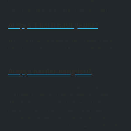
KleinbuchstabenReihenfolgeBuchstabeBuchstabe
Name17Nne18Oo19Öö20Ppe11 weitere Zeilen
Arapça T harfi nasıl yazılır?
Ti Ti veya Ta (ط), Arap alfabesinin on altıncı harfidir.
Ebced hesabındaki değeri 9’dur. Güneş harflerinden
biridir.
Arapça harfler hangileri?
Elif harfi , be harfi , ha harfi , dal harfi , re harfi , sin harfi
, sad harfi , tı harfi , ayın harfi , fe harfi , “Kef” harfi ,
“Mim” harfi , “Vav” harfi , “Er” harfi ve “Ye” harfidir.
Bağlantısız harfler: Bu yedi harf kendilerinden önce
gelen harfle bağlantı kurar ancak kendilerinden sonra
gelen harfle bağlantı kurmaz. Bunlar Alif, Dal, Ezel, Ra,