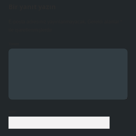
Bir yanıt yazın
E-posta adresiniz yayınlanmayacak.
Gerekli alanlar
*
ile işaretlenmişlerdir
Yorum
İsim*