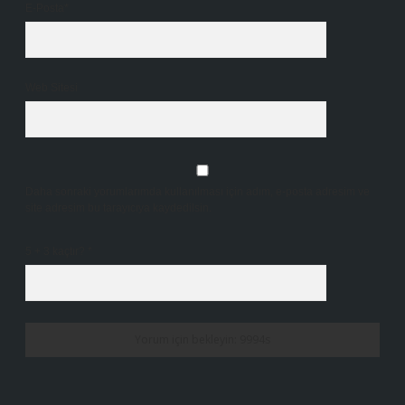
E-Posta*
Web Sitesi
Daha sonraki yorumlarımda kullanılması için adım, e-posta adresim ve
site adresim bu tarayıcıya kaydedilsin.
5 + 3 kaçtır?
*