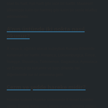
olan bu harf, Ayn harfi gibi ince bir harftir. Maalesef
ülkemizde kalın bir harfmiş gibi kalın bir sesle telaffuz
edilmektedir.
A’nın üstünde iki nokta nasıl
okunur?
Ä veya ä, ağırlıklı olarak kuzeybatı Avrupa dillerinde
kullanılan bir harftir. Almanca, Lüksemburgca, Fince,
İsveççe, Slovakça, Türkmence, Gagauzca, Aymaraca
ve Estonca’da kullanılır ve bazı dillerde /æ/,
diğerlerinde ise /ɛ/ anlamına gelir.
Cezm ve şedde hareke midir?
Hareke sistemi Hareke sisteminde 8 temel karakter
vardır. Bunlar fetha (üst), kesra (esre), damma (diğer),