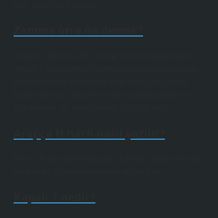
Vze, Je ve Vav harfleridir.
Zamme ötre ne demek?
Arapların Zamme adını verdiği harekete atalarımızın
verdiği Türkçe isimdir. Kelimenin sonuna gelindiğinde
genellikle ismin basit halini ifade eder. Arapçadaki
küçük harf vav’a benzer ve harfin üstüne yerleştirilir.
İnce harflere “ü”, kalın harflere “u” sesini verir.
Arapça H harfi nasıl yazılır?
Ha (ح), Arap alfabesinin altıncı harfidir. İbranice karşılığı
het harfidir. Ebced hesabındaki değeri 8’dir.
Kapalı T nedir?