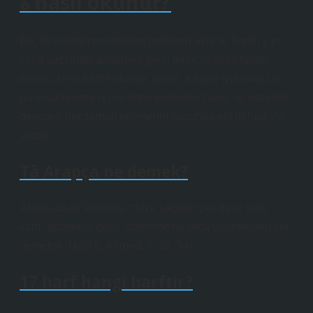
ة nasıl okunur?
Bu, bir kelimenin ortasına birbirinin aynı iki harfin yan
yana yazılması anlamına gelir; birincisi sesli harfle,
ikincisi sesli harfle okunur. an/en. Kapalı (yuvarlak) te
(ة) veya hemze (ء) ile biten kelimeler hariç, iki üstünlük
derecesi her zaman kelimenin sonunda elif (ا) harfiyle
yazılır.
Tâ Arapça ne demek?
Arapçada tâ’ kelimesi “deve sağılan yer, deve sütü
kabı” anlamına gelir; “üzerinde rahatça yürünebilen yer”
demektir (Halîl b. Ahmed, s. 28, 34).
17 harf hangi harftir?