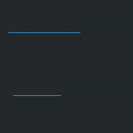
tenvin (iki üst, iki esre, iki diğer), sukun (cezm), teşdid
(shedde)’dir.
İki ötre nasıl okunur?
İki üstünlük derecesi harfin üstündedir (genellikle Alif
harfi). Kalın harfler “an” sesiyle, ince harfler “en” sesiyle
okunur. İki Esre harfiyle yazılır. Bu, kalın harflerin “ın”
sesiyle, ince harflerin “in” sesiyle okunduğu anlamına
gelir.
ق nasıl okunur?
Kaf sesi (ق), dilin kökü tarafından üretilen çok dolgun,
aşırı derin bir “ka” sesidir. Yankı harfleri grubuna aittir.
Güçlü ve derin bir sestir. Kalkale özelliğinden dolayı,
Türkler (Osmanlılar) tarafından sıklıkla yanlışlıkla “g”