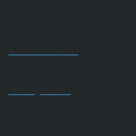
Fonolojik değer ve transkripsiyon, kelimelerin sonunda
geçtiğinde “Te” olarak yazılabilir ve “tāʾ marbūṭa” olarak
adlandırılır, bu da “kapalı t” anlamına gelir. Genellikle
dişil karakterlerden biridir ve geçişlerde ve
duraklamalarda “t” ve “h” seslerini alabilir.
Müennes ne demek?
Arapça, Fransızca gibi kelimelerin eril ve dişil olarak
ayrıldığı dillerde, dişil kabul edilen (kelime) dişildir.
123 hangi harftir?
33-126 arası ASCII karakterleriASCII kod
karakterleri114R küçük harf r117g küçük harf u120X
küçük harf x123{ sol köşeli parantez28 satır daha