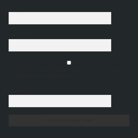
E-Posta*
Web Sitesi
Daha sonraki yorumlarımda kullanılması için adım, e-posta adresim ve
site adresim bu tarayıcıya kaydedilsin.
5 + 3 kaçtır?
*