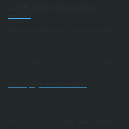
1 aylık köpek yavrusuna ne
verilir?
Beslenme: 1 aylıktan küçük yavrulara düzenli olarak,
günde en az 5-6 öğün olmak üzere sıvı mama
verilmelidir. Bunu yapmak için başlangıç ​​köpek
mamasını anne sütüne eşdeğer tozla karıştırın ve kuru
mama yumuşayana kadar bekleyin. Bu, yavrunuzun
mamayı çiğneyip sindirmesini sağlayacaktır.
Kız köpeğe ne ad verilir?
Örneğin dişi köpeğiniz için; “Nazlı”, “Prenses”, “Maya”,
“Karamel”, “Moka”, “Kraliçe”, “Pıtır”, “Leydi”, “Narin”,
“Cadı”, “Bihter”, “Zeytin”, “Crippy”. “Düşes”, “Kontes”,
“Şanslı”, “Barbi”, “Jam” gibi klasik isimler seçebilirsiniz.