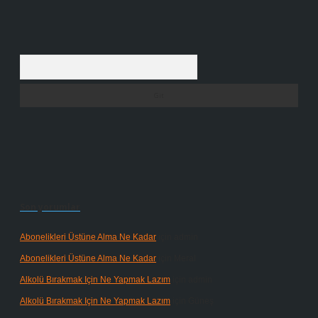
Arama
Son yorumlar
Abonelikleri Üstüne Alma Ne Kadar
için
admin
Abonelikleri Üstüne Alma Ne Kadar
için
Meral
Alkolü Bırakmak Için Ne Yapmak Lazım
için
admin
Alkolü Bırakmak Için Ne Yapmak Lazım
için
Güneş