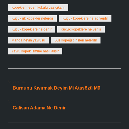
Köpekler neden kokulu gaz çıkarır
Küçük ırk köpekler nelerdir
Küçük köpeklere ne ad verilir
Küçük köpeklere ne denir
Küçük köpeklere ne verilir
Manda neyin yavrusu
Süs köpeği cinsleri nelerdir
Yavru köpek ismine nasıl alışır
Önceki Yazı
Burnunu Kıvırmak Deyim Mi Atasözü Mü
Sonraki Yazı
Calisan Adama Ne Denir