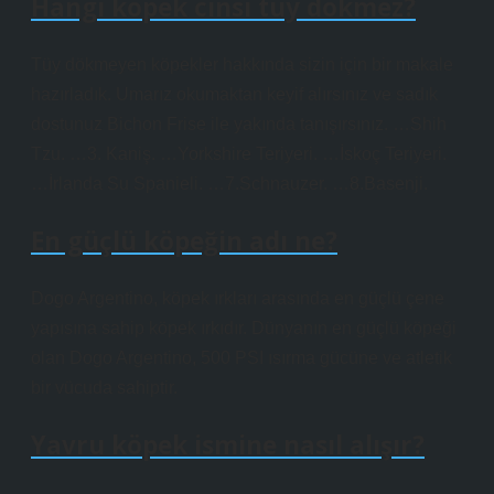
Hangi köpek cinsi tüy dökmez?
Tüy dökmeyen köpekler hakkında sizin için bir makale
hazırladık. Umarız okumaktan keyif alırsınız ve sadık
dostunuz Bichon Frise ile yakında tanışırsınız. …Shih
Tzu. …3. Kaniş. …Yorkshire Teriyeri. …İskoç Teriyeri.
…İrlanda Su Spanieli. …7.Schnauzer. …8.Basenji.
En güçlü köpeğin adı ne?
Dogo Argentino, köpek ırkları arasında en güçlü çene
yapısına sahip köpek ırkıdır. Dünyanın en güçlü köpeği
olan Dogo Argentino, 500 PSI ısırma gücüne ve atletik
bir vücuda sahiptir.
Yavru köpek ismine nasıl alışır?