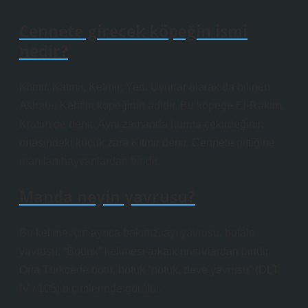
Cennete girecek köpeğin ismi
nedir?
Kitmir, Katmir, Ketmir; Yedi Uyurlar olarak da bilinen
Ashab-ı Kehf’in köpeğinin adıdır. Bu köpeğe El-Rakim,
Kratim de denir. Aynı zamanda hurma çekirdeğinin
ortasındaki küçük zara Kıtmir denir. Cennete gittiğine
inanılan hayvanlardan biridir.
Manda neyin yavrusu?
Bu kelime için ayrıca bakınız: ayı yavrusu, bufalo
yavrusu. “Boduk” kelimesi arkaik unsurlardan biridir.
Orta Türkçede botu, botuk “potuk, deve yavrusu” (DLT
IV / 105) biçimlerinde görülür.