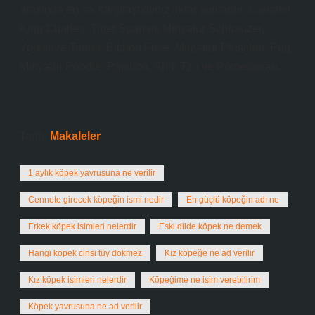
arasında en sık karşılaştığımız ırklar şunlardır: Cavalier
King Charles, Tibet Spaniel, Minyatür Schnauzer,
Yorkshire Terrier, Bichon Frise, Minyatür Pinscher, Pug,
Minyatür Poodle, Papillon, Shih Tzu ve Pomeranian.
Tarih:
Makaleler
1 aylık köpek yavrusuna ne verilir
Cennete girecek köpeğin ismi nedir
En güçlü köpeğin adı ne
Erkek köpek isimleri nelerdir
Eski dilde köpek ne demek
Hangi köpek cinsi tüy dökmez
Kız köpeğe ne ad verilir
Kız köpek isimleri nelerdir
Köpeğime ne isim verebilirim
Köpek yavrusuna ne ad verilir