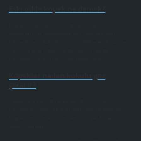
Eski dilde köpek ne demek?
Bildiğiniz gibi, köpek için Türkçe kelime ittir’dir. Bu,
bilinen en eski zamanlardan beri yerleşmiş olan
kelimedir veya daha doğrusu, muhtemelen düşük sesli
harfli kelimedir. Orhun yazıtlarında bu şekilde
bahsedilir. Yakutça hala saftır, noktasızdır.
Köpekler neden kokulu gaz
çıkarır?
Sürekli geğirme, kötü koku, kabızlık ve ishal
köpeğinizin sağlık sorunları olduğunun belirtileridir.
Köpeklerin osurmasının nedenleri: diyet, hava yutma,
sağlık sorunları.