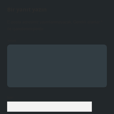
Bir yanıt yazın
E-posta adresiniz yayınlanmayacak.
Gerekli alanlar
*
ile işaretlenmişlerdir
Yorum
İsim*