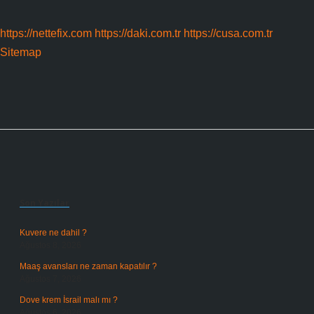
https://nettefix.com
https://daki.com.tr
https://cusa.com.tr
Sitemap
Sidebar
Son Yazılar
Kuvere ne dahil ?
Ağustos 8, 2026
Maaş avansları ne zaman kapatılır ?
Ağustos 7, 2026
Dove krem İsrail malı mı ?
Ağustos 6, 2026