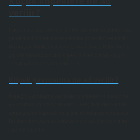
Küçük köpeklere ne ad
verilir?
Küçük cins köpekler için isimler söz konusu olduğunda,
genel tercih köpeklere boyutlarına göre isim vermektir.
Bu gerçek, Minik, Little Giant, Dwarf, Rice, Baby, Buddy
gibi isimlerin küçük cins köpek isimleri olarak yaygın
olarak kullanılmasının nedenidir.
Köpek yavrusuna ne ad verilir?
Köpeğin yavrularına yavru denir, annelerinin bakımına
ve korumasına ihtiyaç duyarlar. Genellikle doğumdan
sonra gözleri kapalıdır ve işitme duyuları gelişmemiştir.
Bu dönemde yavrular annelerinin sıcaklığını ve sütünü
emerek büyürler.