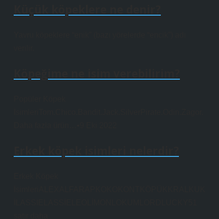
Küçük köpeklere ne denir?
Yavru köpeklere “enik” (bazı yörelerde “encik”) adı
verilir.
Köpeğime ne isim verebilirim?
Popüler Köpek
İsimleriTom.Chico.Bandit.Jack.SilverPirate.Odin.Zagor.
Daha fazla ürün…•9 Eki 2022
Erkek köpek isimleri nelerdir?
Erkek Köpek
İsimleriALEXALFARAPKOKOKONTKÖPÜKKRALKUK
İLASSIELASSİELEOLİMONLOKUMLORDLUCKY51
satır daha