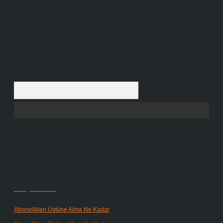
içerikleri,
backlinkpanelicomtr@gmail.com
adresine bildirmeniz halinde,
ilgili içerikler yasal süre içerisinde sitemizden kaldırılacaktır.
Arama
Son yorumlar
Abonelikleri Üstüne Alma Ne Kadar
için
admin