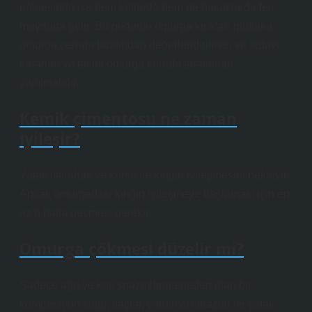
bölgesinde ise hem kollarda hem de bacaklarda felç
meydana gelir. Bu nedenle omurga kırıkları mutlaka
omurga cerrahı tarafından değerlendirilmeli ve tedavi
kararları ve takibi omurga cerrahı tarafından
yapılmalıdır.
Kemik çimentosu ne zaman
iyileşir?
Yatak istirahati ve korse ile kırığın iyileşmesini bekleyin.
Ancak omurgadaki kırığın iyileşmeye başlaması için en
az 6 hafta geçmesi gerekir.
Omurga çökmesi düzelir mi?
Sadece ağrı ve kas spazmlarına neden olan bir
kompresyon kırığı, ilaçlar, yardımcı cihazlar ve yatak