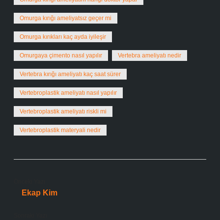
Omurga kırığı ameliyatsız geçer mi
Omurga kırıkları kaç ayda iyileşir
Omurgaya çimento nasıl yapılır
Vertebra ameliyatı nedir
Vertebra kırığı ameliyatı kaç saat sürer
Vertebroplastik ameliyatı nasıl yapılır
Vertebroplastik ameliyatı riskli mi
Vertebroplastik materyali nedir
Önceki Yazı
Ekap Kim
Sonraki Yazı