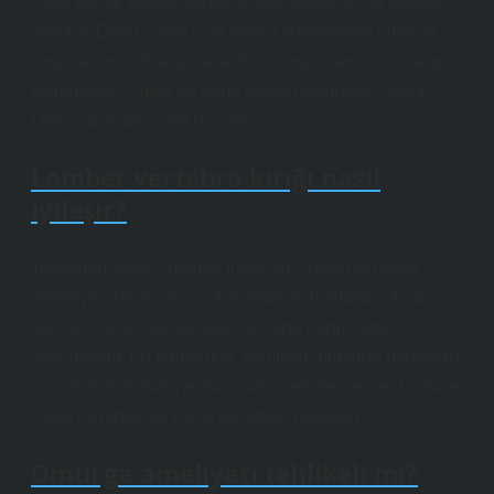
Ciltte küçük kesiler yapılır ve kesilerden uzun iğneler
sokulur. Daha sonra özel aletler kullanılarak omurga
kırığına çimento enjekte edilir. Görüntüleme osiloskop
kullanılarak yapılır ve daha detaylı kontroller yapılır.
Omurganın arkasına dayanır.
Lomber vertebra kırığı nasıl
iyileşir?
Tedavinin amacı, normal fizyolojik yüklerden zarar
görmeyen bir omurgayı korumak ve hastaların kısa
sürede önceki günlük aktivitelerine dönmelerini
sağlamaktır. Bu bağlamda, kemikleri birbirine bağlayan
yumuşak dokuları yaralanmadan etkilenmeyen hastalar
yatak istirahati ve korse ile tedavi edilebilir.
Omurga ameliyatı tehlikeli mi?