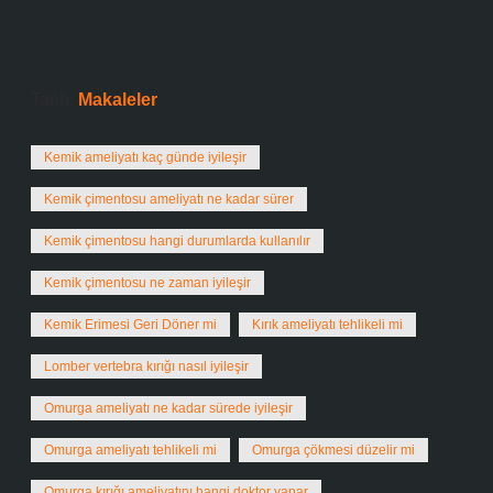
Tarih:
Makaleler
Kemik ameliyatı kaç günde iyileşir
Kemik çimentosu ameliyatı ne kadar sürer
Kemik çimentosu hangi durumlarda kullanılır
Kemik çimentosu ne zaman iyileşir
Kemik Erimesi Geri Döner mi
Kırık ameliyatı tehlikeli mi
Lomber vertebra kırığı nasıl iyileşir
Omurga ameliyatı ne kadar sürede iyileşir
Omurga ameliyatı tehlikeli mi
Omurga çökmesi düzelir mi
Omurga kırığı ameliyatını hangi doktor yapar