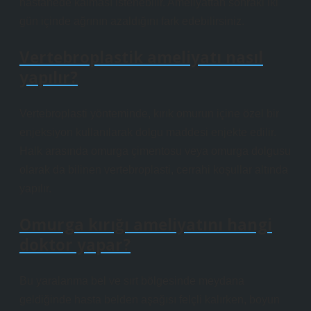
hastanede kalması istenebilir. Ameliyattan sonraki iki
gün içinde ağrının azaldığını fark edebilirsiniz.
Vertebroplastik ameliyatı nasıl
yapılır?
Vertebroplasti yönteminde, kırık omurun içine özel bir
enjeksiyon kullanılarak dolgu maddesi enjekte edilir.
Halk arasında omurga çimentosu veya omurga dolgusu
olarak da bilinen vertebroplasti, cerrahi koşullar altında
yapılır.
Omurga kırığı ameliyatını hangi
doktor yapar?
Bu yaralanma bel ve sırt bölgesinde meydana
geldiğinde hasta belden aşağısı felçli kalırken, boyun