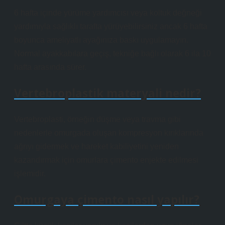
6 hafta içinde yürüme yardımcısı veya koltuk değneği
yardımıyla sağlıklı tarafta yürüyebilirsiniz ancak 6 hafta
boyunca ameliyatlı ayağınıza baskı uygulamayın.
Normal ayakkabılara geçiş, tekniğe bağlı olarak 6 ila 10
hafta arasında sürer.
Vertebroplastik materyali nedir?
Vertebroplasti, örneğin düşme veya travma gibi
nedenlerle omurgada oluşan kompresyon kırıklarında
ağrıyı gidermek ve hareket kabiliyetini yeniden
kazandırmak için omurlara çimento enjekte edilmesi
işlemidir.
Omurgaya çimento nasıl yapılır?