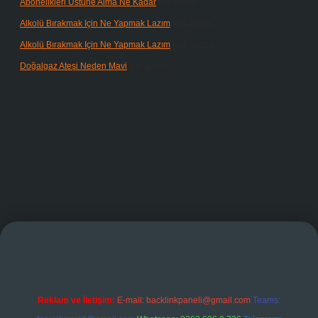
Abonelikleri Üstüne Alma Ne Kadar
için
Meral
Alkolü Bırakmak Için Ne Yapmak Lazım
için
admin
Alkolü Bırakmak Için Ne Yapmak Lazım
için
Güneş
Doğalgaz Ateşi Neden Mavi
için
admin
operabet giriş
Reklam ve İletişim:
E-mail:
backlinkpaneli@gmail.com
Teams: