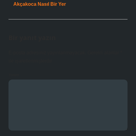
Akçakoca Nasıl Bir Yer
Bir yanıt yazın
E-posta adresiniz yayınlanmayacak.
Gerekli alanlar
*
ile işaretlenmişlerdir
Yorum