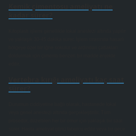
Kemik çimentosu ameliyatı ne
kadar sürer?
Kifoplasti işlemi genellikle lokal anestezi altında yapılır
ve yaklaşık 30-45 dakika sürer. İşlem sırasında hasarlı
bölgeye özel bir iğne sokulur ve ardından çatlakları
doldurmak için çimento benzeri bir madde enjekte
edilir.
Vertebra kırığı ameliyatı kaç saat
sürer?
Durumun ciddiyetine bağlı olarak, hastanede lokal
veya genel anestezi altında gerçekleştirilir. Tüm
prosedür, düzeltilen her bir omur için yaklaşık bir saat
sürer. Hasta ameliyat günü taburcu edilir veya bir gece