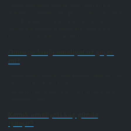
Omurga kırıklarında, omurilik hasarı riskini en aza
indirmek için genellikle omurga vidası fiksasyonu tercih
edilir. Bu yöntem, kemik parçalarını doğru pozisyona
geri koyarak omurganın stabilitesini sağlar. Ayrıca
hastaların hareketliliğine de katkıda bulunur.
Omurga kırığı ameliyatsız geçer
mi?
Omurga kırıkları bireyin yaşam kalitesini etkileyen ciddi
yaralanmalardır. Tedavi hastanın durumuna ve
travmasına bağlı olarak cerrahi veya cerrahi olmayan
yöntemlerle yapılır.
Kemik ameliyatı kaç günde
iyileşir?