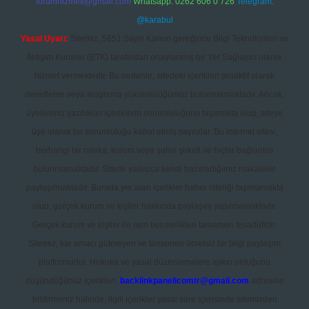
forumhizmeti@gmail.com
Whatsapp: 0262 606 0 726
Telegram:
@karabul
Yasal Uyarı:
Sitemiz, 5651 Sayılı Kanun gereğince Bilgi Teknolojileri ve
İletişim Kurumu (BTK) tarafından onaylanmış bir Yer Sağlayıcı olarak
hizmet vermektedir. Bu nedenle, sitedeki içerikleri proaktif olarak
denetleme veya araştırma yükümlülüğümüz bulunmamaktadır. Ancak,
üyelerimiz yazdıkları içeriklerin sorumluluğunu taşımakta olup, siteye
üye olarak bu sorumluluğu kabul etmiş sayılırlar. Bu internet sitesi,
herhangi bir marka, kurum veya şahıs şirketi ile hiçbir bağlantısı
bulunmamaktadır. Sitede yalnızca kendi hazırladığımız makaleler
paylaşılmaktadır. Burada yer alan içerikler haber niteliği taşımamakta
olup, gerçek kurum ve kişiler hakkında paylaşım yapılmamaktadır.
Gerçek kurum ve kişiler ile isim benzerlikleri tamamen tesadüfidir.
Sitemiz, kar amacı gütmeyen ve tamamen ücretsiz bir bilgi paylaşım
platformudur. Hukuka ve yasal düzenlemelere aykırı olduğunu
düşündüğünüz içerikleri,
backlinkpanelicomtr@gmail.com
adresine
bildirmeniz halinde, ilgili içerikler yasal süre içerisinde sitemizden