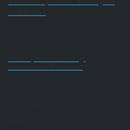
Vertebroplastik ameliyatı
riskli mi?
Vertebroplasti, deneyimli hekimler tarafından ve yeterli
tıbbi alt yapıya sahip ameliyathanelerde yapıldığında
riskler düşük olup, ortalama %1-3 arasındadır.
Kemik çimentosu hangi
durumlarda kullanılır?
Kırık omurun içine özel bir kemik çimentosu dökülür ve
çimento dondurulur. Çimento, kırık omurun
güçlenmesini ve orijinal yüksekliğinde ve
pozisyonunda kalmasını sağlar. Bu durumda hastanın
ağrısı ve deformasyonu (kifoz) azalır ve hasta normal
aktivitelerine döner.