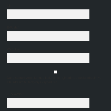
İsim*
E-Posta*
Web Sitesi
Daha sonraki yorumlarımda kullanılması için adım, e-posta adresim ve
site adresim bu tarayıcıya kaydedilsin.
9 - 5 kaçtır?
*