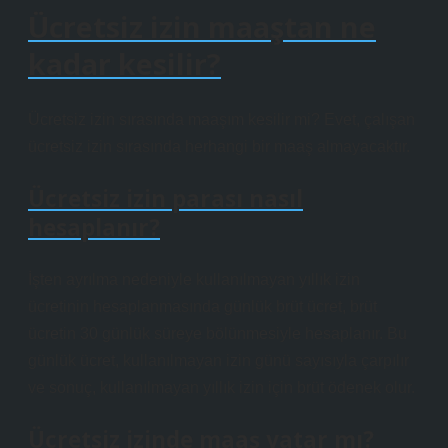
Ücretsiz izin maaştan ne
kadar kesilir?
Ücretsiz izin sırasında maaşım kesilir mi? Evet, çalışan
ücretsiz izin sırasında herhangi bir maaş almayacaktır.
Ücretsiz izin parası nasıl
hesaplanır?
İşten ayrılma nedeniyle kullanılmayan yıllık izin
ücretinin hesaplanmasında günlük brüt ücret, brüt
ücretin 30 günlük süreye bölünmesiyle hesaplanır. Bu
günlük ücret, kullanılmayan izin günü sayısıyla çarpılır
ve sonuç, kullanılmayan yıllık izin için brüt ödenek olur.
Ücretsiz izinde maaş yatar mı?