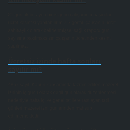
31 günlük bir ayda bir iş günü çalışanın maaşından
ücret kesintisi yapılabilir mi? Sigortalı çalışanın ücreti
sabit/aylık olarak belirlenmişse, sağlık raporu gün
sayısına bakılmaksızın çalışanın ücretinden kesinti
yapılmaz.
Ücretsiz izinde hafta sonları
sayılır mı?
4857 sayılı Kanun kapsamında tazmin edilen mazeret
izninin iş günü olarak değil gün olarak düzenlenmesi
nedeniyle hafta içi ve genel tatillere rastlayan tatil
günleri mazeret izni günlerinden mahsup
edilmemektedir.