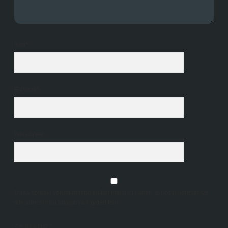
İsim*
E-Posta*
Web Sitesi
Daha sonraki yorumlarımda kullanılması için adım, e-posta adresim ve
site adresim bu tarayıcıya kaydedilsin.
7 + 8 kaçtır?
*