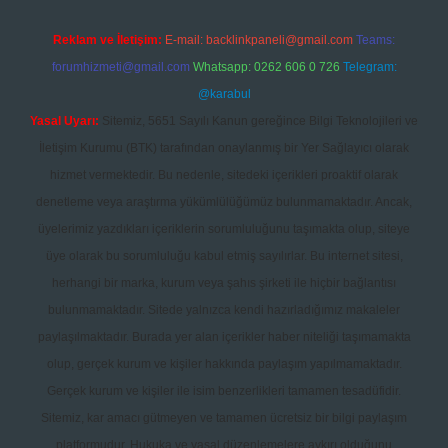
Reklam ve İletişim:
E-mail:
backlinkpaneli@gmail.com
Teams:
forumhizmeti@gmail.com
Whatsapp: 0262 606 0 726
Telegram:
@karabul
Yasal Uyarı:
Sitemiz, 5651 Sayılı Kanun gereğince Bilgi Teknolojileri ve
İletişim Kurumu (BTK) tarafından onaylanmış bir Yer Sağlayıcı olarak
hizmet vermektedir. Bu nedenle, sitedeki içerikleri proaktif olarak
denetleme veya araştırma yükümlülüğümüz bulunmamaktadır. Ancak,
üyelerimiz yazdıkları içeriklerin sorumluluğunu taşımakta olup, siteye
üye olarak bu sorumluluğu kabul etmiş sayılırlar. Bu internet sitesi,
herhangi bir marka, kurum veya şahıs şirketi ile hiçbir bağlantısı
bulunmamaktadır. Sitede yalnızca kendi hazırladığımız makaleler
paylaşılmaktadır. Burada yer alan içerikler haber niteliği taşımamakta
olup, gerçek kurum ve kişiler hakkında paylaşım yapılmamaktadır.
Gerçek kurum ve kişiler ile isim benzerlikleri tamamen tesadüfidir.
Sitemiz, kar amacı gütmeyen ve tamamen ücretsiz bir bilgi paylaşım
platformudur. Hukuka ve yasal düzenlemelere aykırı olduğunu