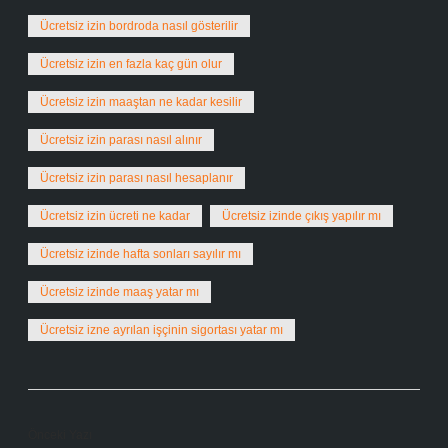
Ücretsiz izin bordroda nasıl gösterilir
Ücretsiz izin en fazla kaç gün olur
Ücretsiz izin maaştan ne kadar kesilir
Ücretsiz izin parası nasıl alınır
Ücretsiz izin parası nasıl hesaplanır
Ücretsiz izin ücreti ne kadar
Ücretsiz izinde çıkış yapılır mı
Ücretsiz izinde hafta sonları sayılır mı
Ücretsiz izinde maaş yatar mı
Ücretsiz izne ayrılan işçinin sigortası yatar mı
Önceki Yazı