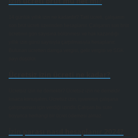
İzin ücreti brüt mü net mi?
14 günlük yıllık izin ne kadardır? Tatil ücreti, çalışanın
son brüt ücreti üzerinden hesaplanır. Çalışanın son brüt
ücretinin gün sayısına bölünmesi ve hak kazandığı
yıllık izin günü sayısıyla çarpılmasıyla hesaplanır.
Bulunan ücretten damga vergisi, gelir vergisi ve SGK
payı düşülür.
Ücretsiz izin ücreti ne kadar?
Ücretsiz izin ne demektir? Ücretsiz izin ne demektir
kısaca konuşalım. Ücretsiz izin, işverenin çalışana
çalışmaması için verdiği izindir. Çalışan bu süre
boyunca herhangi bir ücret ödemesi almaz.
İzin parası nasıl hesaplanır 2024?