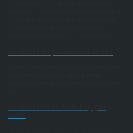
Ücretsiz izin nedir? Ücretsiz izin, çalışan ile işveren
arasındaki iş ilişkisinin geçici olarak askıya alınmasıdır.
Çalışan ile işveren arasındaki iş ilişkisi sona ermez.
Ücretsiz izin sırasında işveren çalışanın maaşını
ödemez ve çalışan herhangi bir maaş talep etmez.
Ücretsiz izin parası nasıl alınır?
Ücretsiz izinde bulunan ve kısa çalışma ödeneğinden
yararlanamayan çalışanlar için ücret desteği
başvuruları, işveren tarafından internet sitesi üzerinden
yapılır.
Ücretsiz izin en fazla kaç gün
olur?
Özel sektörde ücretsiz izin kaç gündür? Özel sektörde