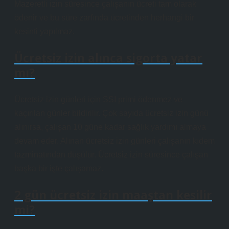
Mazeretli izin süresince çalışanın ücreti tam olarak
ödenir ve bu süre zarfında ücretinden herhangi bir
kesinti yapılmaz.
Ücretsiz izin alınca sigorta yatar
mı?
Ücretsiz izin günleri için SSI primi ödenmez ve
kaçırılan günler bildirilir. Çok sayıda ücretsiz izin günü
alınırsa, çalışan 10 güne kadar sağlık yardımı almaya
devam eder. Alınan ücretsiz izin günleri çalışanın kıdem
tazminatından düşülür. Ücretsiz izin süresince çalışan
başka bir işte çalışamaz.
2 gün ücretsiz izin maaştan kesilir
mi?