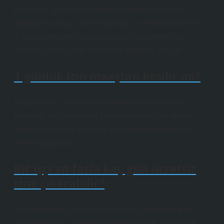
çalışanlar için de bazı düzenlemeler vardır. Özel
sektörde ücretsiz izin en fazla üç ay verilebilir. İşveren,
3 ayı geçmemek kaydıyla çalışanı tamamen veya
kısmen ücretsiz izne gönderme hakkına sahiptir.
1 günlük izin maaştan kesilir mi?
Mazeretli izin, İş Kanunu anlamında ücretli izindir.
Mazeretli izin süresince çalışanın ücreti tam olarak
ödenir ve bu süre zarfında ücretinden herhangi bir
kesinti yapılmaz.
Bir işçi en fazla kaç gün ücretsiz
izne çıkarabilir?
Özel sektörde çalışanlar için de bazı düzenlemeler
bulunmaktadır. Özel sektörde en fazla üç ay süreyle