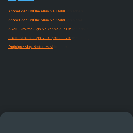
Abonelikleri Üstüne Alma Ne Kadar
için
admin
Abonelikleri Üstüne Alma Ne Kadar
için
Meral
Alkolü Bırakmak Için Ne Yapmak Lazım
için
admin
Alkolü Bırakmak Için Ne Yapmak Lazım
için
Güneş
Doğalgaz Ateşi Neden Mavi
için
admin
doperabet giriş