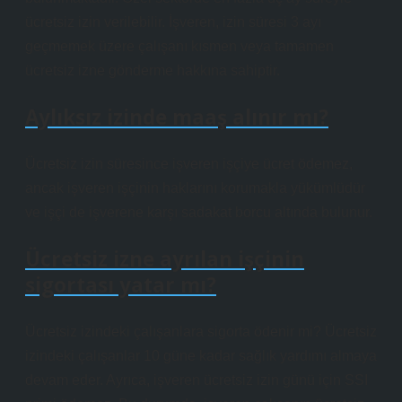
ücretsiz izin verilebilir. İşveren, izin süresi 3 ayı
geçmemek üzere çalışanı kısmen veya tamamen
ücretsiz izne gönderme hakkına sahiptir.
Aylıksız izinde maaş alınır mı?
Ücretsiz izin süresince işveren işçiye ücret ödemez,
ancak işveren işçinin haklarını korumakla yükümlüdür
ve işçi de işverene karşı sadakat borcu altında bulunur.
Ücretsiz izne ayrılan işçinin
sigortası yatar mı?
Ücretsiz izindeki çalışanlara sigorta ödenir mi? Ücretsiz
izindeki çalışanlar 10 güne kadar sağlık yardımı almaya
devam eder. Ayrıca, işveren ücretsiz izin günü için SSI