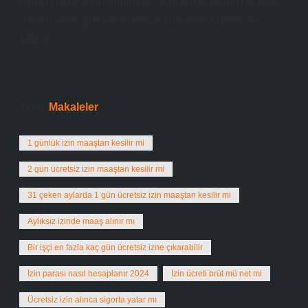
primi ödemez. Bu durumda, işveren çalışanın ücretsiz
izninin eksik günlerini Sosyal Güvenlik İdaresi’ne
bildirir.
Tarih:
Makaleler
1 günlük izin maaştan kesilir mi
2 gün ücretsiz izin maaştan kesilir mi
31 çeken aylarda 1 gün ücretsiz izin maaştan kesilir mi
Aylıksız izinde maaş alınır mı
Bir işçi en fazla kaç gün ücretsiz izne çıkarabilir
İzin parası nasıl hesaplanır 2024
İzin ücreti brüt mü net mi
Ücretsiz izin alınca sigorta yatar mı