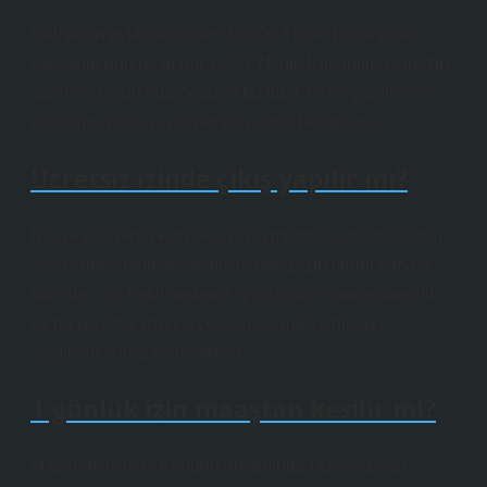
Çalışanın aylık net ücreti 30.000 TL’dir. Buna göre
çalışanın günlük ücreti 1.333 TL’dir. Kullanılmayan izin
günleri 15 gün olduğundan bu tutar 15 ile çarpılır ve
çalışanın yıllık izin ücreti 20 olarak hesaplanır.
Ücretsiz izinde çıkış yapılır mı?
İşçi ve işverenin karşılıklı yazılı mutabakatı olmaksızın
veya süresi belirlenmemiş ücretsiz izin talebi olması
halinde, işçi haklı nedenle iş ilişkisini sona erdirebilir
ve bu ücretsiz izin çerçevesinde makul bir süre
geçtikten sonra feshedebilir.
1 günlük izin maaştan kesilir mi?
Mazeretli izin, İş Kanunu anlamında ücretli izindir.