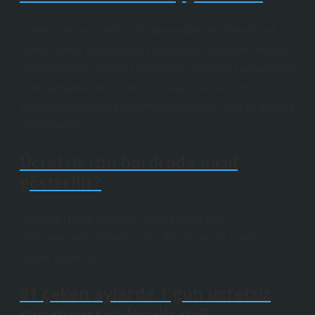
Ücretli izin ile ücretsiz izin arasındaki en önemli fark,
ücretli izinde çalışmadığı zamanlarda çalışanın maaşını
normal alması, ücretsiz izinde ise çalışanın herhangi bir
ücret almamasıdır. Ücretli izin alan çalışan, izni
sırasında çalışmasa bile maaşını düzenli olarak almaya
devam eder.
Ücretsiz izin bordroda nasıl
gösterilir?
Ücretsiz izinde olan işçi, aylık sigorta prim
bildirimlerinde “ücretsiz izin” (06, 07 ve 21 kodları)
olarak gösterilir.
31 çeken aylarda 1 gün ücretsiz
izin maaştan kesilir mi?