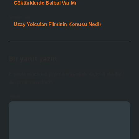
Göktürklerde Balbal Var Mı
Sonraki Yazı
Uzay Yolcuları Filminin Konusu Nedir
Bir yanıt yazın
E-posta adresiniz yayınlanmayacak.
Gerekli alanlar
*
ile işaretlenmişlerdir
Yorum