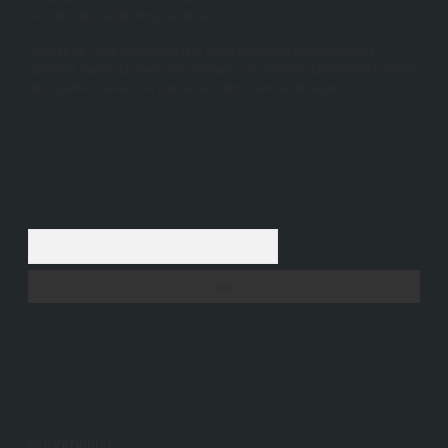
sorumluluğu kabul etmiş sayılırlar.
Hukuka ve yasal düzenlemelere aykırı olduğunu düşündüğünüz
içerikleri,
backlinkpanelicomtr@gmail.com
adresine bildirmeniz halinde,
ilgili içerikler yasal süre içerisinde sitemizden kaldırılacaktır.
Arama
Son yorumlar