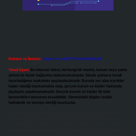
Reklam ve İletişim:
Skype: live:.cid.575569c608265c69
Yasal Uyarı:
Bu internet sitesi, herhangi bir marka, kurum veya şahıs
şirketi ile hiçbir bağlantısı bulunmamaktadır. Sitede yalnızca kendi
hazırladığımız makaleler paylaşılmaktadır. Burada yer alan içerikler
haber niteliği taşımamakta olup, gerçek kurum ve kişiler hakkında
paylaşım yapılmamaktadır. Gerçek kurum ve kişiler ile isim
benzerlikleri tamamen tesadüfidir. Sitemizdeki bilgiler taslak
halindedir ve tavsiye niteliği taşımazlar.
Sitemiz, 5651 Sayılı Kanun gereğince Bilgi Teknolojileri ve İletişim
Kurumu (BTK) tarafından onaylanmış bir Yer Sağlayıcı olarak hizmet
vermektedir. Bu nedenle, sitedeki içerikleri proaktif olarak denetleme
veya araştırma yükümlülüğümüz bulunmamaktadır. Ancak, üyelerimiz
yazdıkları içeriklerin sorumluluğunu taşımakta olup, siteye üye olarak bu