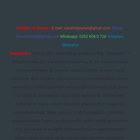
Reklam ve İletişim:
E-mail:
backlinkpaneli@gmail.com
Teams:
forumhizmeti@gmail.com
Whatsapp: 0262 606 0 726
Telegram:
@karabul
Yasal Uyarı:
Sitemiz, 5651 Sayılı Kanun gereğince Bilgi Teknolojileri ve
İletişim Kurumu (BTK) tarafından onaylanmış bir Yer Sağlayıcı olarak
hizmet vermektedir. Bu nedenle, sitedeki içerikleri proaktif olarak
denetleme veya araştırma yükümlülüğümüz bulunmamaktadır. Ancak,
üyelerimiz yazdıkları içeriklerin sorumluluğunu taşımakta olup, siteye
üye olarak bu sorumluluğu kabul etmiş sayılırlar. Bu internet sitesi,
herhangi bir marka, kurum veya şahıs şirketi ile hiçbir bağlantısı
bulunmamaktadır. Sitede yalnızca kendi hazırladığımız makaleler
paylaşılmaktadır. Burada yer alan içerikler haber niteliği taşımamakta
olup, gerçek kurum ve kişiler hakkında paylaşım yapılmamaktadır.
Gerçek kurum ve kişiler ile isim benzerlikleri tamamen tesadüfidir.