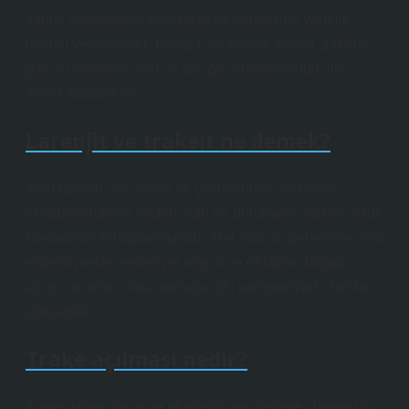
sağlık sorunlarının tanı, takip ve tedavisine yönelik
hizmet vermektedir: Bronşit, bronşiolit, trakeit, zatürre
gibi alt solunum yolu ve akciğer enfeksiyonları ile
alerjik hastalıklar.
Larenjit ve trakeit ne demek?
Akut larenjit, ses telleri ve çevresindeki dokuların
iltihaplanmasına neden olan bir durumken, trakeit soluk
borusunun iltihaplanmasıdır. Her ikisi de genellikle viral
enfeksiyonlar nedeniyle oluşur ve öksürük, boğaz
ağrısı ve nefes alma zorluğu gibi semptomlarla birlikte
görülebilir.
Trake açılması nedir?
Trakeostomi, hava ve oksijenin akciğerlere ulaşmasını