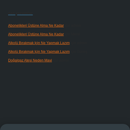
Son yorumlar
Abonelikleri Üstüne Alma Ne Kadar
için
admin
Abonelikleri Üstüne Alma Ne Kadar
için
Meral
Alkolü Bırakmak Için Ne Yapmak Lazım
için
admin
Alkolü Bırakmak Için Ne Yapmak Lazım
için
Güneş
Doğalgaz Ateşi Neden Mavi
için
admin
randoperabet giriş