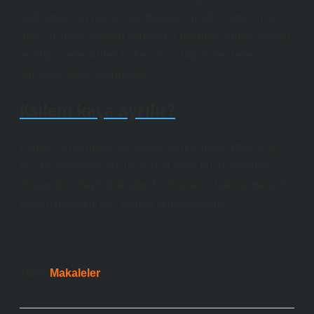
sağlamak için boyundaki trakeaya (nefes borusu) bir
delik açılarak yapılan cerrahi bir işlemdir. Amaç, kişinin
açıklığa yerleştirilen trakeostomi tüpünden nefes
almasını kolaylaştırmaktır.
Ksilem kaça ayrılır?
Ksilem, suyu iletmeye adapte olmuş ince, uzun ve içi
boş hücrelerden oluşur ve dört farklı hücre tipinden
oluşan bir bileşik dokudur. Bu hücreler: trakea, trakeid,
ksilem parenkiması, ksilem sklerenkiması.
Tarih:
Makaleler