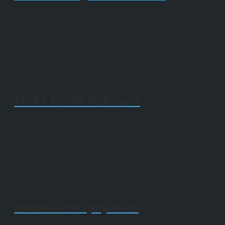
Göğüs Hastalıkları Ünitesi genel olarak aşağıdaki
sağlık sorunlarının tanı, takip ve tedavisine yönelik
hizmet vermektedir: Bronşit, bronşiolit, trakeit, zatürre
gibi alt solunum yolu ve akciğer enfeksiyonları ile
alerjik hastalıklar.
Trake kimde bulunur?
Trakeal solunum: Trakeal solunum böceklerde ve çok
ayaklılarda ve karada yaşayan eklembacaklılarda
görülür. Hava, bu canlıların karınlarının her bir
bölümünde stigmata adı verilen iki açıklığa bağlı olan
trakeler aracılığıyla iç organlara taşınır.
Kütikula ne işe yarar?