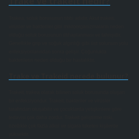
Trake ve trakeit nedir?
Trakea, soluk borusunun tıbbi adıdır. Akut trakeit,
virüsler ve bakteriler gibi mikroorganizmaların neden
olduğu soluk borusunun iltihaplanması ve tahrişidir.
Genellikle grip ve soğuk algınlığı gibi üst solunum yolu
enfeksiyonlarından sonra gelişir. Çoğunlukla
bakterilerin neden olduğu bir hastalıktır.
Trake ve Trakeid nerede bulunur?
Trakeit, trakea olarak bilinen soluk borusunda oluşan
bir enfeksiyondur. Trakeit, bakteriler ve virüsler
tarafından oluşabilir ve çocuklarda yetişkinlere göre
tedavisi çok daha zordur. Trakeit geliştirme riski,
özellikle çok fazla alkol ve sigara tüketen kişilerde
yüksektir.