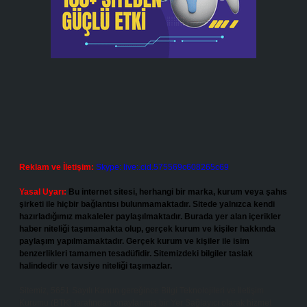
Reklam ve İletişim:
Skype: live:.cid.575569c608265c69
Yasal Uyarı:
Bu internet sitesi, herhangi bir marka, kurum veya şahıs
şirketi ile hiçbir bağlantısı bulunmamaktadır. Sitede yalnızca kendi
hazırladığımız makaleler paylaşılmaktadır. Burada yer alan içerikler
haber niteliği taşımamakta olup, gerçek kurum ve kişiler hakkında
paylaşım yapılmamaktadır. Gerçek kurum ve kişiler ile isim
benzerlikleri tamamen tesadüfidir. Sitemizdeki bilgiler taslak
halindedir ve tavsiye niteliği taşımazlar.
Sitemiz, 5651 Sayılı Kanun gereğince Bilgi Teknolojileri ve İletişim
Kurumu (BTK) tarafından onaylanmış bir Yer Sağlayıcı olarak hizmet