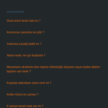
Sidebar
Son Yazılar
Dove krem İsrail malı mı ?
Ağustos 6, 2026
Kumrunun yanında ne içilir ?
Ağustos 6, 2026
Avlanma yasağı kalktı mı ?
Ağustos 5, 2026
Aksel nedir, ne için kullanılır ?
Ağustos 3, 2026
Mezarların etrafında ölen kişinin öldürdüğü düşman sayısı kadar dikilen
taşların adı nedir ?
Temmuz 29, 2026
Koşmak eklemlere zarar verir mi ?
Temmuz 27, 2026
Keller Günü ne zaman ?
Temmuz 25, 2026
6 saniye kuralı hala var mı ?