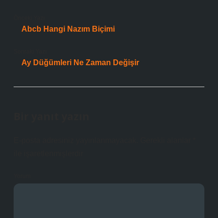
Önceki Yazı
Abcb Hangi Nazım Biçimi
Sonraki Yazı
Ay Düğümleri Ne Zaman Değişir
Bir yanıt yazın
E-posta adresiniz yayınlanmayacak.
Gerekli alanlar
*
ile işaretlenmişlerdir
Yorum