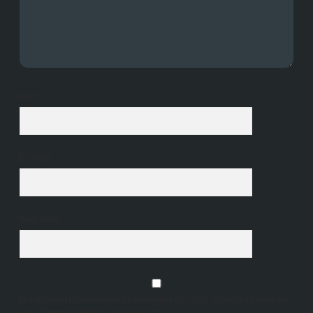
İsim*
E-Posta*
Web Sitesi
Daha sonraki yorumlarımda kullanılması için adım, e-posta adresim ve
site adresim bu tarayıcıya kaydedilsin.