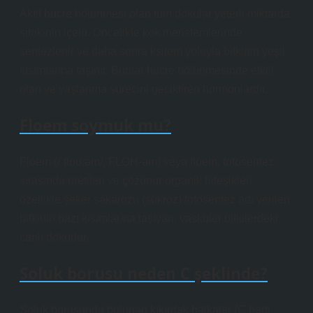
Aktif hücre bölünmesi olan tüm dokular yeterli miktarda
sitokinin içerir. Öncelikle kök meristemlerinde
sentezlenir ve daha sonra ksilem yoluyla bitkinin yeşil
kısımlarına taşınır. Bunlar hücre bölünmesinde etkili
olan ve yaşlanma sürecini geciktiren hormonlardır.
Floem soymuk mu?
Floem (/ˈfloʊ.əm/, FLOH-əm) veya floem, fotosentez
sırasında üretilen ve çözünür organik bileşikleri,
özellikle şeker sakarozu (sükroz) fotosentez adı verilen
bitkinin bazı kısımlarına taşıyan, vasküler bitkilerdeki
canlı dokudur.
Soluk borusu neden C şeklinde?
Soluk borusunda bulunan kıkırdak halkalar (C harfi