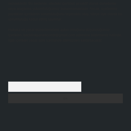
vermektedir. Bu nedenle, sitedeki içerikleri proaktif olarak denetleme
veya araştırma yükümlülüğümüz bulunmamaktadır. Ancak, üyelerimiz
yazdıkları içeriklerin sorumluluğunu taşımakta olup, siteye üye olarak bu
sorumluluğu kabul etmiş sayılırlar.
Hukuka ve yasal düzenlemelere aykırı olduğunu düşündüğünüz
içerikleri,
backlinkpanelicomtr@gmail.com
adresine bildirmeniz halinde,
ilgili içerikler yasal süre içerisinde sitemizden kaldırılacaktır.
Arama