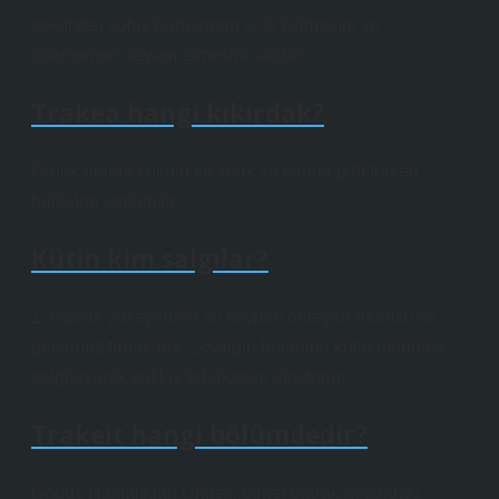
şeklinde) soluk borusunun açık kalmasını ve
solunumun devam etmesini sağlar.
Trakea hangi kıkırdak?
Örnek olarak krikoid kıkırdak ve karina gibi trakea
halkaları verilebilir.
Kütin kim salgılar?
1-Yaprak yüzeyinden su kaybını önleyen mumsu su
geçirmez tabakadır. 2-Salgın hücreleri kütin maddesi
salgılayarak kütikül tabakasını oluşturur.
Trakeit hangi bölümdedir?
Göğüs Hastalıkları Ünitesi genel olarak aşağıdaki