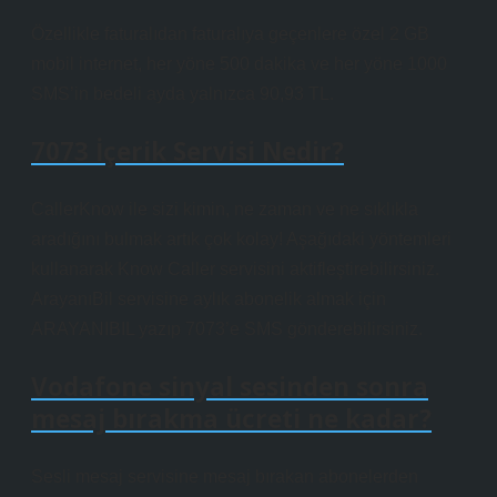
Özellikle faturalıdan faturalıya geçenlere özel 2 GB
mobil internet, her yöne 500 dakika ve her yöne 1000
SMS’in bedeli ayda yalnızca 90,93 TL.
7073 İçerik Servisi Nedir?
CallerKnow ile sizi kimin, ne zaman ve ne sıklıkla
aradığını bulmak artık çok kolay! Aşağıdaki yöntemleri
kullanarak Know Caller servisini aktifleştirebilirsiniz.
ArayanıBil servisine aylık abonelik almak için
ARAYANIBIL yazıp 7073’e SMS gönderebilirsiniz.
Vodafone sinyal sesinden sonra
mesaj bırakma ücreti ne kadar?
Sesli mesaj servisine mesaj bırakan abonelerden