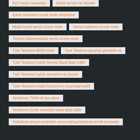
922 neyin numarası
İçerik servisi ne demek
İçerik servisleri ücreti nedir Vodafone
Mobil içerik servis ücreti nedir
Servis kullanım ücreti nedir
Telefon faturasındaki servis ücreti nedir
Türk Telekom 9093 nedir
Türk Telekom geçmişi görebilir mi
Türk Telekom İçerik Servisi Nasıl İptal Edilir
Türk Telekom içerik servisleri ne oluyor
Türk Telekom ortak hizmet izni nasıl iptal edilir
Vodafone 7048 ne işe yarar
Vodafone içerik servisleri nasıl iptal edilir
Vodafone sinyal sesinden sonra mesaj bırakma ücreti ne kadar