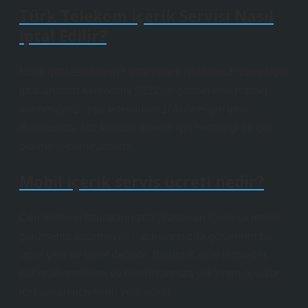
Türk Telekom İçerik Servisi Nasıl
İptal Edilir?
Nasıl iptal edebilirim? İptal etmek istediğiniz hizmet için
iptal anahtar kelimesini 9222’ye göndererek hizmet
aboneliğinizi iptal edebilirsiniz. Aboneliğin iptali
durumunda, söz konusu dönem için herhangi bir geri
ödeme yapılmayacaktır.
Mobil içerik servis ücreti nedir?
Cep telefonu faturalarınızda “Yansıyan İçerik Ücretleri”
görürseniz şaşırmayın. Faturalarınızda gösterilen bu
ücret yeni bir ücret değildir. Bu ücret, özel hizmetler,
haber abonelikleri ve telefonlarınıza yüklenen oyunlar
için alınan ücretlerin yeni adıdır.