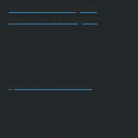
Türk Telekom içerik
servisleri ne oluyor?
Abonelerin mobil telefon hatlarında tanımlı içerik
servisleri hakkında anında bilgi sahibi olmalarını ve
kullanımlarını kontrol altında tutmalarını sağlayan bir
servistir. DURUMUM yazıp 5555’e SMS göndererek
kullanımı ücretsizdir.
İçerik servisi ne demek?
İçerik hizmetlerinin ne olduğu sorusuna kısaca cevap
vermek gerekirse: “İnternet servis sağlayıcılarının
müşterilerine ücretli veya ücretsiz olarak sunduğu hazır
içerik hizmetleridir.” Bu kurumlar, sundukları İnternet
hizmetinin bir katma değeri olarak müşterilerinin özel