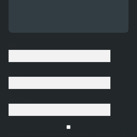
İsim*
E-Posta*
Web Sitesi
Daha sonraki yorumlarımda kullanılması için adım, e-posta adresim ve