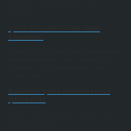
ihtiyaçlarını ve hobilerini de dikkate almaya
çalışmaktadır.
İçerik servisleri ücreti nedir
Vodafone?
Yansıtılmış içerik için ücretler nelerdir? Faturalandırma
döneminizde kullandığınız hasar sorgulama, burç
uyumluluğu vb. Bu, içerik hizmetlerinin maliyetine
yansıyan ücrettir.
Vodafone içerik servisleri nasıl
iptal edilir?
Hizmetinizi, HEATING CANCEL yazıp 7000’e mesaj
göndererek iptal edebilirsiniz.