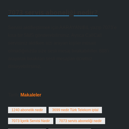
7073 servis aboneliği nedir?
Servisi aktifleştirmek için AARAYANIBIL yazıp 7073’e
kısa bir SMS gönderebilirsiniz. Ayrıca CallCall
servisiniz aktifken sizi arayan kişiler müsait
olmadığınızda size sesli mesaj bırakabilirler. 888’i
arayarak bırakılan sesli mesajları ücretsiz
dinleyebilirsiniz.
Tarih:
Makaleler
1240 abonelik nedir
3699 nedir Türk Telekom iptal
7073 İçerik Servisi Nedir
7073 servis aboneliği nedir