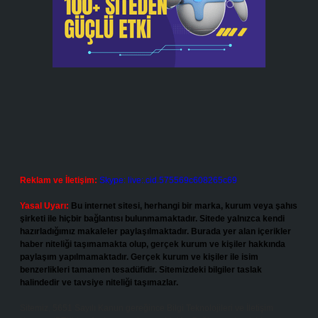
Reklam ve İletişim:
Skype: live:.cid.575569c608265c69
Yasal Uyarı:
Bu internet sitesi, herhangi bir marka, kurum veya şahıs
şirketi ile hiçbir bağlantısı bulunmamaktadır. Sitede yalnızca kendi
hazırladığımız makaleler paylaşılmaktadır. Burada yer alan içerikler
haber niteliği taşımamakta olup, gerçek kurum ve kişiler hakkında
paylaşım yapılmamaktadır. Gerçek kurum ve kişiler ile isim
benzerlikleri tamamen tesadüfidir. Sitemizdeki bilgiler taslak
halindedir ve tavsiye niteliği taşımazlar.
Sitemiz, 5651 Sayılı Kanun gereğince Bilgi Teknolojileri ve İletişim