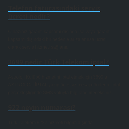
Telefon faturasındaki servis
ücreti nedir?
Cihazınız garanti kapsamı dışında ise veya garanti
kapsamı dışındaki bir nedenle arızalanırsa ücretli
olarak servis hizmeti sağlanır.
3699 nedir Türk Telekom iptal?
Astroloji Kulübü hizmetini iptal etmek için 3699’a
ASTROLOJİ İPTAL yazıp ücretsiz mesaj gönderin. İptal
gerçekleştiğinde SMS yoluyla bilgilendirileceksiniz.
922 neyin numarası?
Türk Telekom 9222 hizmeti bilgim dışında