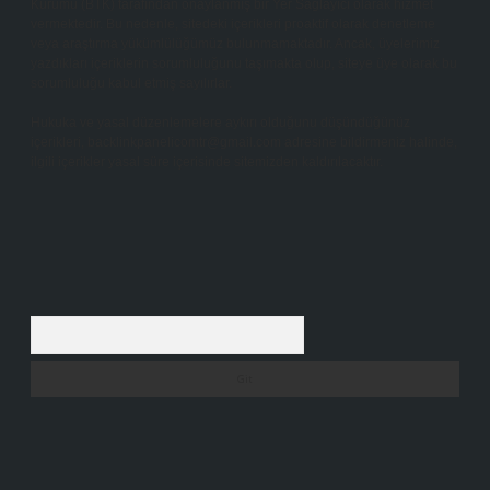
Kurumu (BTK) tarafından onaylanmış bir Yer Sağlayıcı olarak hizmet
vermektedir. Bu nedenle, sitedeki içerikleri proaktif olarak denetleme
veya araştırma yükümlülüğümüz bulunmamaktadır. Ancak, üyelerimiz
yazdıkları içeriklerin sorumluluğunu taşımakta olup, siteye üye olarak bu
sorumluluğu kabul etmiş sayılırlar.
Hukuka ve yasal düzenlemelere aykırı olduğunu düşündüğünüz
içerikleri,
backlinkpanelicomtr@gmail.com
adresine bildirmeniz halinde,
ilgili içerikler yasal süre içerisinde sitemizden kaldırılacaktır.
Arama