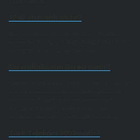
faturalandırılıyor.
1240 abonelik nedir?
Beeplay servisine abone olmak isteyen Vodafone
kullanıcıları “BEEPLAY’E SUBSCRIBE TO BEEPLAY”
yazıp 1240’a kısa mesaj gönderebiliyor.
Servis kullanım ücreti nedir?
Kullanım Ücretleri: Varsa, arama, mesajlaşma, internet
ve içerik hizmeti ücretlerinizin toplamını gösterir. Bir
paketteyseniz, burada listelenen ücretler paket
dışındaki kullanımınızı yansıtır. Faturanın arkası
kullanımın hangi yönde ücretlendirildiğini gösterir.
Türk Telekom 9093 nedir?