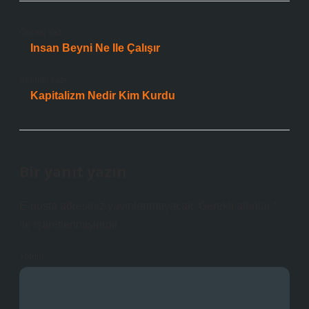
Önceki Yazı
Insan Beyni Ne Ile Çalışır
Sonraki Yazı
Kapitalizm Nedir Kim Kurdu
Bir yanıt yazın
E-posta adresiniz yayınlanmayacak.
Gerekli alanlar
*
ile işaretlenmişlerdir
Yorum