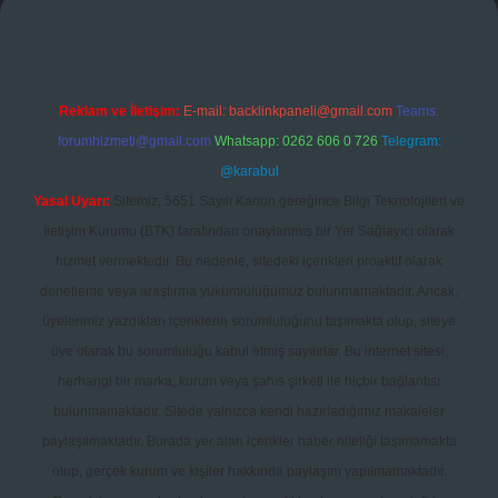
Reklam ve İletişim:
E-mail:
backlinkpaneli@gmail.com
Teams:
forumhizmeti@gmail.com
Whatsapp: 0262 606 0 726
Telegram:
@karabul
Yasal Uyarı:
Sitemiz, 5651 Sayılı Kanun gereğince Bilgi Teknolojileri ve
İletişim Kurumu (BTK) tarafından onaylanmış bir Yer Sağlayıcı olarak
hizmet vermektedir. Bu nedenle, sitedeki içerikleri proaktif olarak
denetleme veya araştırma yükümlülüğümüz bulunmamaktadır. Ancak,
üyelerimiz yazdıkları içeriklerin sorumluluğunu taşımakta olup, siteye
üye olarak bu sorumluluğu kabul etmiş sayılırlar. Bu internet sitesi,
herhangi bir marka, kurum veya şahıs şirketi ile hiçbir bağlantısı
bulunmamaktadır. Sitede yalnızca kendi hazırladığımız makaleler
paylaşılmaktadır. Burada yer alan içerikler haber niteliği taşımamakta
olup, gerçek kurum ve kişiler hakkında paylaşım yapılmamaktadır.