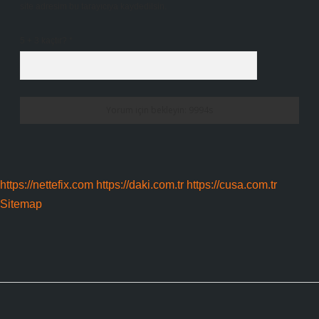
site adresim bu tarayıcıya kaydedilsin.
5 + 3 kaçtır?
*
https://nettefix.com
https://daki.com.tr
https://cusa.com.tr
Sitemap