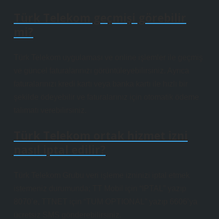
Türk Telekom geçmişi görebilir
mi?
Türk Telekom uygulaması ve online işlemler ile geçmiş
ve güncel faturalarınızı görüntüleyebilirsiniz. Ayrıca
faturalarınızı kredi kartı veya banka kartı ile hızlı bir
şekilde ödeyebilir ve faturalarınız için otomatik ödeme
talimatı verebilirsiniz.
Türk Telekom ortak hizmet izni
nasıl iptal edilir?
Türk Telekom Grubu veri işleme izninizi iptal etmek
istemeniz durumunda; TT Mobil için “IPTAL” yazıp
8070’e, TTNET için “TUM OPTIONAL” yazıp 6606’ya
ücretsiz SMS gönderebilirsiniz.