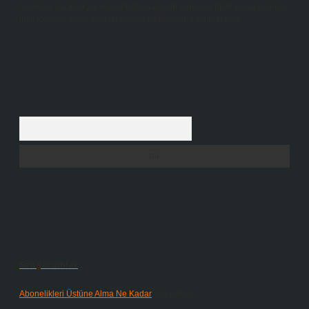
içerikleri,
backlinkpanelicomtr@gmail.com
adresine bildirmeniz halinde,
ilgili içerikler yasal süre içerisinde sitemizden kaldırılacaktır.
Arama
Son yorumlar
Abonelikleri Üstüne Alma Ne Kadar
için
admin