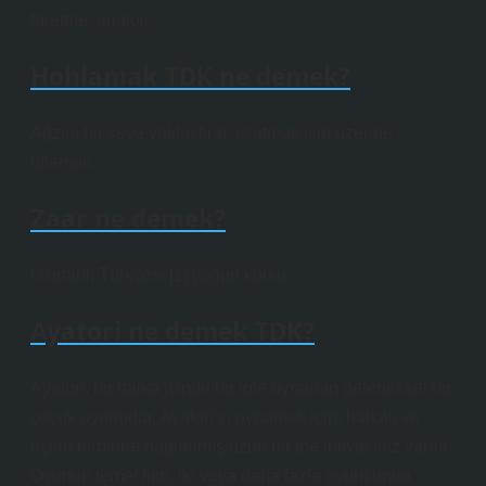
türetme, analoji.
Hohlamak TDK ne demek?
Ağzını bir şeye yaklaştırıp, ıslatmak için üzerine
üflemek.
Zaar ne demek?
Osmanlı Türkçesi [1] yoğun korku.
Ayatori ne demek TDK?
Ayatori, bir halka içinde bir iple oynanan geleneksel bir
çocuk oyunudur. Ayatori’yi oynamak için, halkalı ve
uçları birbirine bağlanmış uzun bir ipe ihtiyacınız vardır.
Oyunun temel fikri, iki veya daha fazla oyuncunun