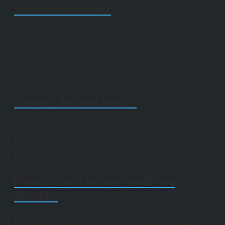
Sındır ne demek?
“Sındır” kelimesinin anlamları şunlardır: yenilmek,
mağlup olmak, kırılmak, dağılmak, bozulmak, aşırı
gerilme eylemi veya durumu. Sındı kelimesi makas
anlamına gelir.
Fantezi anlamı nedir?
Fantezi kelimesi hayali ve hayal ürünü anlamına gelir.
Bu kelimenin ilk anlamı hayal gücüdür, zihnin,
bilinçaltının yarattığı gerçek dışı imgelerdir.
Paradoksun anlamı nedir ne
demek?
Bir paradoks, görünüşte doğru bir ifade veya ifadeler