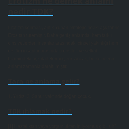
Erotizm ne demek anlamı
nedir TDK?
Erotizm kelimesi, antik Yunan mitolojisindeki aşk tanrısı
Eros’tan türemiştir. Daha geniş anlamda, hem farklı
cinsiyetlerden insanlar arasındaki cinsel yakınlığı hem
de tüm insanlar arasındaki dostluk ve şefkat
biçimindeki aşk ifadelerini içerir. Ancak, bu kelimenin
anlamı zamanla daraltılmıştır.
Tara ne anlama gelir?
1. Yıldız. 2. Sahur vaktinde doğan çocuk.
TDK ıhlamak nedir?
[1] Hastalıktan veya yorgunluktan inliyormuş gibi “uh”