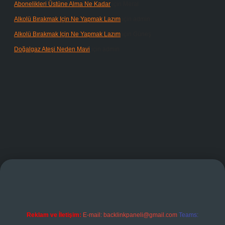
Abonelikleri Üstüne Alma Ne Kadar
için
Meral
Alkolü Bırakmak Için Ne Yapmak Lazım
için
admin
Alkolü Bırakmak Için Ne Yapmak Lazım
için
Güneş
Doğalgaz Ateşi Neden Mavi
için
admin
randoperabet giriş
Reklam ve İletişim:
E-mail:
backlinkpaneli@gmail.com
Teams: