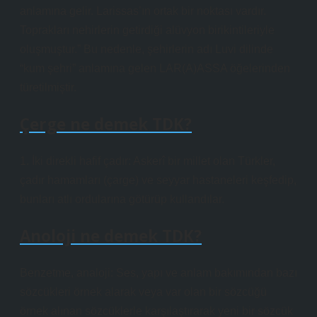
anlamına gelir. Larissas’ın ortak bir noktası vardır.
Toprakları nehirlerin getirdiği alüvyon birikintileriyle
oluşmuştur.” Bu nedenle, şehirlerin adı Luvi dilinde
“kum şehri” anlamına gelen LAR(A)ASSA öğelerinden
türetilmiştir.
Çerge ne demek TDK?
1. İki direkli hafif çadır: Askerî bir millet olan Türkler,
çadır hamamları (çarge) ve seyyar hastaneleri keşfedip,
bunları atlı ordularına götürüp kullandılar.
Anoloji ne demek TDK?
Benzetme, analoji: Ses, yapı ve anlam bakımından bazı
sözcükleri örnek alarak veya var olan bir sözcüğü
örnek alınan sözcüklerle karşılaştırarak yeni bir sözcük