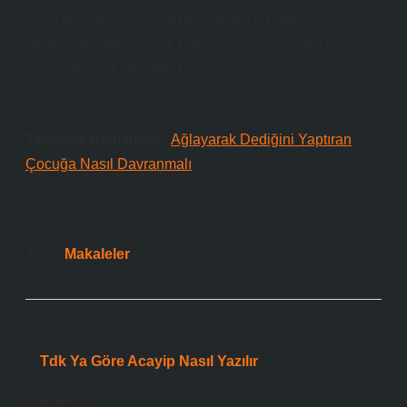
dizisi bir çelişki veya sezgiye aykırı bir sonuç
ürettiğinde ortaya çıkar. Genellikle, görünüşte çelişkili
sonuçlar veya çıkarımlar aslında çelişkili yönlere
sahiptir.
Tavsiyeli Bağlantılar:
Ağlayarak Dediğini Yaptıran
Çocuğa Nasıl Davranmalı
Tarih:
Makaleler
Önceki Yazı
Tdk Ya Göre Acayip Nasıl Yazılır
Sonraki Yazı