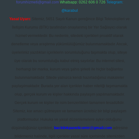
forumhizmeti@gmail.com
Whatsapp: 0262 606 0 726
Telegram:
@karabul
Yasal Uyarı:
Sitemiz, 5651 Sayılı Kanun gereğince Bilgi Teknolojileri ve
İletişim Kurumu (BTK) tarafından onaylanmış bir Yer Sağlayıcı olarak
hizmet vermektedir. Bu nedenle, sitedeki içerikleri proaktif olarak
denetleme veya araştırma yükümlülüğümüz bulunmamaktadır. Ancak,
üyelerimiz yazdıkları içeriklerin sorumluluğunu taşımakta olup, siteye
üye olarak bu sorumluluğu kabul etmiş sayılırlar. Bu internet sitesi,
herhangi bir marka, kurum veya şahıs şirketi ile hiçbir bağlantısı
bulunmamaktadır. Sitede yalnızca kendi hazırladığımız makaleler
paylaşılmaktadır. Burada yer alan içerikler haber niteliği taşımamakta
olup, gerçek kurum ve kişiler hakkında paylaşım yapılmamaktadır.
Gerçek kurum ve kişiler ile isim benzerlikleri tamamen tesadüfidir.
Sitemiz, kar amacı gütmeyen ve tamamen ücretsiz bir bilgi paylaşım
platformudur. Hukuka ve yasal düzenlemelere aykırı olduğunu
düşündüğünüz içerikleri,
backlinkpanelicomtr@gmail.com
adresine
bildirmeniz halinde, ilgili içerikler yasal süre içerisinde sitemizden