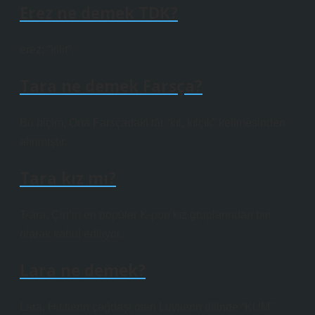
Erez ne demek TDK?
erez: “kilit”.
Tara ne demek Farsça?
Bu biçim, Orta Farsçadaki tār “kıl, kılçık” kelimesinden
alınmıştır.
Tara kız mı?
T-ara, Çin’in en popüler K-pop kız gruplarından biri
olarak kabul ediliyor.
Lara ne demek?
Lara, Hititlerin çağdaşı olan Luvilerin dilinde “KUM”