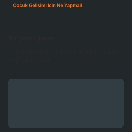
Çocuk Gelişimi Icin Ne Yapmali
Bir yanıt yazın
E-posta adresiniz yayınlanmayacak.
Gerekli alanlar
*
ile işaretlenmişlerdir
Yorum