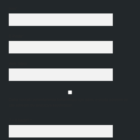
İsim*
E-Posta*
Web Sitesi
Daha sonraki yorumlarımda kullanılması için adım, e-posta adresim ve
site adresim bu tarayıcıya kaydedilsin.
7 + 8 kaçtır?
*