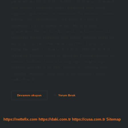
programlama olarak ifade edebiliriz. Kodlamayı öğrenmek
web tasarımı, bilgisayar oyunu geliştirme veya mobil
uygulama geliştirme için zorunludur. Bu nedenle kodlama,
bilgisayarın işleyebileceği yazılı talimatlar olarak
tanımlanır. Kod ne demek oluyor? Mesaj ve bilgi
gönderirken iletişimi kolaylaştırmak için bazen mesajda
kullanılan harfler, kelimeler veya kelime grupları belirli bir
kurala göre başka sembollerle değiştirilir. Bunun için
kullanılan sembol sistemine kod denir. “API-24” bir kod
örneğidir. Kodlara parola da denebilir. Kodlama tekniği ne
demek? Kodlama, basitçe bir bilgisayar, makine veya
sistemle anladıkları bir dilde konuşmak anlamına gelir.
Tabletler, telefonlar, bilgisayarlar, buzdolapları, kahve
makineleri vb.…
Kod
Devamını okuyun
Yorum Bırak
Yapmak
Ne
Demek
https://nettefix.com
https://daki.com.tr
https://cusa.com.tr
Sitemap