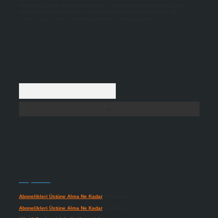
Hukuka ve yasal düzenlemelere aykırı olduğunu düşündüğünüz içerikleri,
backlinkpanelicomtr@gmail.com
adresine bildirmeniz halinde, ilgili
içerikler yasal süre içerisinde sitemizden kaldırılacaktır.
Arama
Son yorumlar
Abonelikleri Üstüne Alma Ne Kadar
için
admin
Abonelikleri Üstüne Alma Ne Kadar
için
Meral