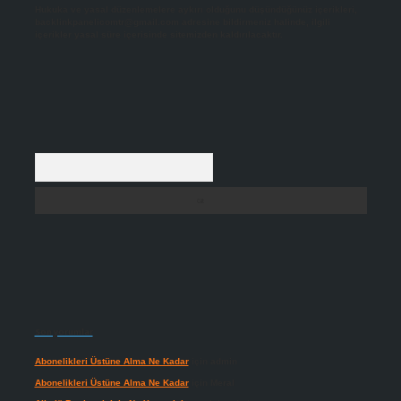
Hukuka ve yasal düzenlemelere aykırı olduğunu düşündüğünüz içerikleri,
backlinkpanelicomtr@gmail.com
adresine bildirmeniz halinde, ilgili
içerikler yasal süre içerisinde sitemizden kaldırılacaktır.
Arama
Son yorumlar
Abonelikleri Üstüne Alma Ne Kadar
için
admin
Abonelikleri Üstüne Alma Ne Kadar
için
Meral