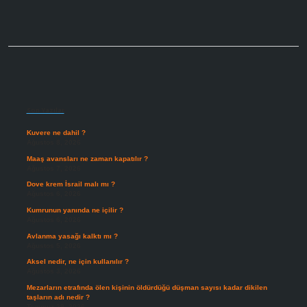
Sidebar
Son Yazılar
Kuvere ne dahil ?
Ağustos 8, 2026
Maaş avansları ne zaman kapatılır ?
Ağustos 7, 2026
Dove krem İsrail malı mı ?
Ağustos 6, 2026
Kumrunun yanında ne içilir ?
Ağustos 6, 2026
Avlanma yasağı kalktı mı ?
Ağustos 5, 2026
Aksel nedir, ne için kullanılır ?
Ağustos 3, 2026
Mezarların etrafında ölen kişinin öldürdüğü düşman sayısı kadar dikilen
taşların adı nedir ?
Temmuz 29, 2026