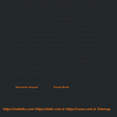
Vergisi Kanunu’nun 29. maddesine göre, vergi değeri
gayrimenkulün cari değeri olarak belirlenir. Cari fiyat,
gayrimenkulün normal alım-satım fiyatıdır. Buna göre,
mükellefler, emlak vergisi beyannamelerinde sahip
oldukları bina, arsa ve gayrimenkullerin normal alım-satım
fiyatını beyan ederler. Emlak vergisi nasıl hesaplanır
örnek? O yıl için ödenecek tutar, o yılki gayrimenkulün
asgari adil değerine dayanan bu oranlar kullanılarak
hesaplanır. Örneğin, şehir sınırları içinde piyasa değeri
100.000 TL olan bir ev için ödenecek tutar 100’dür. Emlak
vergisi değeri nereden öğrenilir? E-devlet sistemine giriş
yaptıktan sonra yapmanız gereken tek şey, değerini
öğrenmek istediğiniz gayrimenkulün bulunduğu
belediyenin sayfasına…
Emlak
Devamını okuyun
Yorum Bırak
Vergi
Değeri
Nasıl
Hesaplanır
https://nettefix.com
https://daki.com.tr
https://cusa.com.tr
Sitemap