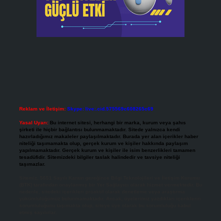
Reklam ve İletişim:
Skype: live:.cid.575569c608265c69
Yasal Uyarı:
Bu internet sitesi, herhangi bir marka, kurum veya şahıs
şirketi ile hiçbir bağlantısı bulunmamaktadır. Sitede yalnızca kendi
hazırladığımız makaleler paylaşılmaktadır. Burada yer alan içerikler haber
niteliği taşımamakta olup, gerçek kurum ve kişiler hakkında paylaşım
yapılmamaktadır. Gerçek kurum ve kişiler ile isim benzerlikleri tamamen
tesadüfidir. Sitemizdeki bilgiler taslak halindedir ve tavsiye niteliği
taşımazlar.
Sitemiz, 5651 Sayılı Kanun gereğince Bilgi Teknolojileri ve İletişim Kurumu
(BTK) tarafından onaylanmış bir Yer Sağlayıcı olarak hizmet vermektedir. Bu
nedenle, sitedeki içerikleri proaktif olarak denetleme veya araştırma
yükümlülüğümüz bulunmamaktadır. Ancak, üyelerimiz yazdıkları içeriklerin
sorumluluğunu taşımakta olup, siteye üye olarak bu sorumluluğu kabul
etmiş sayılırlar.