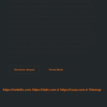
başkasının yararına beden, ruh gücü veya el becerisini
kullanarak ücret karşılığında çalışan kişiye denir. Her işte
çalışana ne denir? Personel, bir işyerinde veya çalışma
ortamında belirli görevleri yerine getiren çalışanlara verilen
genel isimdir. Çalışana ne denir kolay gelsin? Elbette var
ama iş sahibi olma geleneği, iş yoğunluğundan başını
kaşıyacak vakti olanlar için küçük bir mutluluktur, “İşiniz
ulvi olsun, bereketli olsun, bereketli olsun, nur olsun, Allah
nurlu kılsın” derler ve hem yapılan işe bereket verirler hem
de çalışanın, işini yapanın, yorulanın halini hatırını
sorarlar. Bilgili adama ne denir? Entelektüel kelimesi
Latince…
Calisan
Devamını okuyun
Yorum Bırak
Adama
Ne
Denir
https://nettefix.com
https://daki.com.tr
https://cusa.com.tr
Sitemap