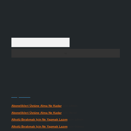
Arama
Son yorumlar
Abonelikleri Üstüne Alma Ne Kadar
için
admin
Abonelikleri Üstüne Alma Ne Kadar
için
Meral
Alkolü Bırakmak Için Ne Yapmak Lazım
için
admin
Alkolü Bırakmak Için Ne Yapmak Lazım
için
Güneş