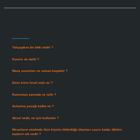
Sidebar
Son Yazılar
Yalıçapkını bir bitki midir ?
Ağustos 9, 2026
Kuvere ne dahil ?
Ağustos 8, 2026
Maaş avansları ne zaman kapatılır ?
Ağustos 7, 2026
Dove krem İsrail malı mı ?
Ağustos 6, 2026
Kumrunun yanında ne içilir ?
Ağustos 6, 2026
Avlanma yasağı kalktı mı ?
Ağustos 5, 2026
Aksel nedir, ne için kullanılır ?
Ağustos 3, 2026
Mezarların etrafında ölen kişinin öldürdüğü düşman sayısı kadar dikilen
taşların adı nedir ?
Temmuz 29, 2026