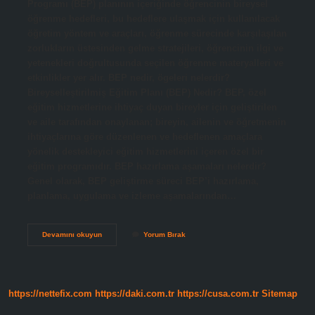
Programı (BEP) planının içeriğinde öğrencinin bireysel
öğrenme hedefleri, bu hedeflere ulaşmak için kullanılacak
öğretim yöntem ve araçları, öğrenme sürecinde karşılaşılan
zorlukların üstesinden gelme stratejileri, öğrencinin ilgi ve
yetenekleri doğrultusunda seçilen öğrenme materyalleri ve
etkinlikler yer alır. BEP nedir, ögeleri nelerdir?
Bireyselleştirilmiş Eğitim Planı (BEP) Nedir? BEP, özel
eğitim hizmetlerine ihtiyaç duyan bireyler için geliştirilen
ve aile tarafından onaylanan; bireyin, ailenin ve öğretmenin
ihtiyaçlarına göre düzenlenen ve hedeflenen amaçlara
yönelik destekleyici eğitim hizmetlerini içeren özel bir
eğitim programıdır. BEP hazırlama aşamaları nelerdir?
Genel olarak, BEP geliştirme süreci BEP’i hazırlama,
planlama, uygulama ve izleme aşamalarından…
Bep
Devamını okuyun
Yorum Bırak
In
Içinde
Neler
Var
https://nettefix.com
https://daki.com.tr
https://cusa.com.tr
Sitemap