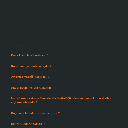
Sidebar
Son Yazılar
Dove krem İsrail malı mı ?
Ağustos 6, 2026
Kumrunun yanında ne içilir ?
Ağustos 6, 2026
Avlanma yasağı kalktı mı ?
Ağustos 5, 2026
Aksel nedir, ne için kullanılır ?
Ağustos 3, 2026
Mezarların etrafında ölen kişinin öldürdüğü düşman sayısı kadar dikilen
taşların adı nedir ?
Temmuz 29, 2026
Koşmak eklemlere zarar verir mi ?
Temmuz 27, 2026
Keller Günü ne zaman ?
Temmuz 25, 2026