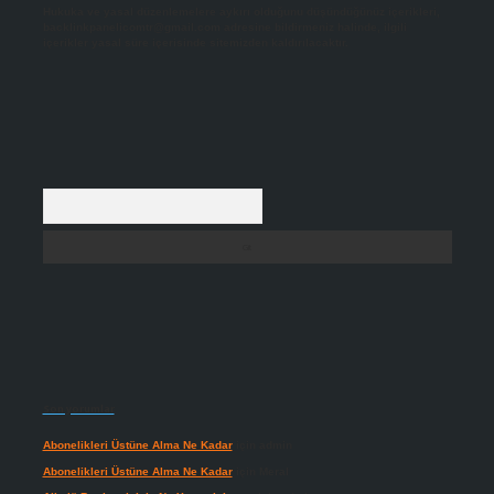
Hukuka ve yasal düzenlemelere aykırı olduğunu düşündüğünüz içerikleri,
backlinkpanelicomtr@gmail.com
adresine bildirmeniz halinde, ilgili
içerikler yasal süre içerisinde sitemizden kaldırılacaktır.
Arama
Son yorumlar
Abonelikleri Üstüne Alma Ne Kadar
için
admin
Abonelikleri Üstüne Alma Ne Kadar
için
Meral