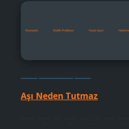
Anasayfa
Gizlilik Politikası
Yasal Uyarı
Hakkım
Etiket:
Aşılama kimlerde başarılı olur
Aşı Neden Tutmaz
Tarih: Eylül 18, 2024
Aşılama yöntemi neden tutmaz? Başlıca etken yaştır. Hastanın
sorunlar, özellikle süt kanallarının tıkanması ve yumurta kali