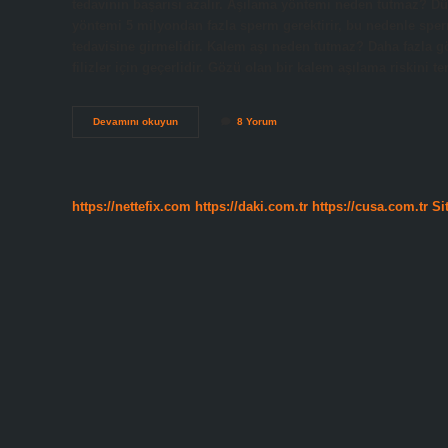
tedavinin başarısı azalır. Aşılama yöntemi neden tutmaz? D
yöntemi 5 milyondan fazla sperm gerektirir, bu nedenle sper
tedavisine girmelidir. Kalem aşı neden tutmaz? Daha fazla gö
filizler için geçerlidir. Gözü olan bir kalem aşılama riskini
Aşı
Devamını okuyun
8 Yorum
Neden
Tutmaz
https://nettefix.com
https://daki.com.tr
https://cusa.com.tr
Si