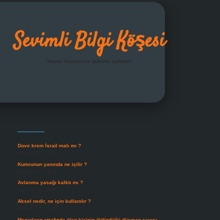
Sevimli Bilgi Köşesi
Neşeli hikayelerle gününü aydınlat!
Sidebar
grandoperabet giriş
Son Yazılar
Dove krem İsrail malı mı ?
Ağustos 6, 2026
Kumrunun yanında ne içilir ?
Ağustos 6, 2026
Avlanma yasağı kalktı mı ?
Ağustos 5, 2026
Aksel nedir, ne için kullanılır ?
Ağustos 3, 2026
Mezarların etrafında ölen kişinin öldürdüğü düşman sayısı