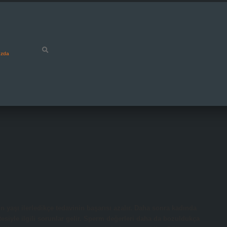
ızda
 yaşı ilerledikçe tedavinin başarısı azalır. Daha sonra kadında
tesiyle ilgili sorunlar gelir. Sperm değerleri daha da bozuldukça