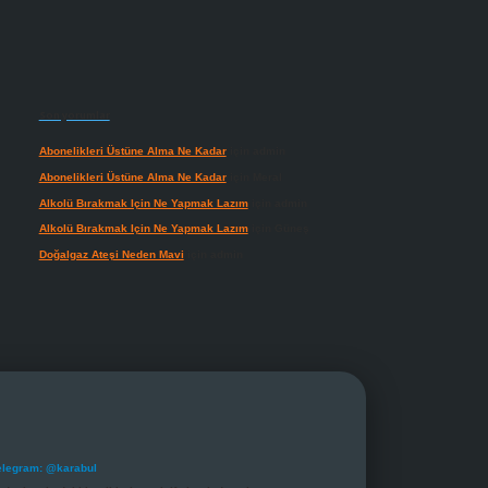
Son yorumlar
Abonelikleri Üstüne Alma Ne Kadar
için
admin
Abonelikleri Üstüne Alma Ne Kadar
için
Meral
Alkolü Bırakmak Için Ne Yapmak Lazım
için
admin
Alkolü Bırakmak Için Ne Yapmak Lazım
için
Güneş
Doğalgaz Ateşi Neden Mavi
için
admin
elegram: @karabul