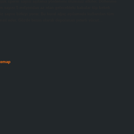
üşük sperm sayısı aşılama yöntemini olumsuz etkiler. Döllenme
m sayısı 5 milyondan az olan gelecekteki babalar tüp bebek
z sayısı bitkiyi yorar. Bu kural ağaç aşılamada kullanılan tüm
 temsil eder. Gözde besin olarak depolanan yeterli vücut…
temap