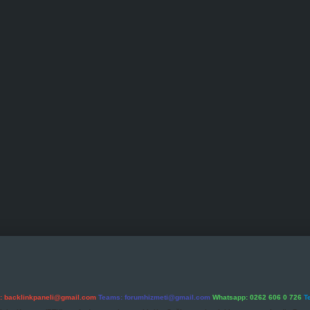
l:
backlinkpaneli@gmail.com
Teams:
forumhizmeti@gmail.com
Whatsapp: 0262 606 0 726
T