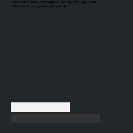
benzerlikleri tamamen tesadüfidir. Sitemizdeki bilgiler taslak
halindedir ve tavsiye niteliği taşımazlar.
Sitemiz, 5651 Sayılı Kanun gereğince Bilgi Teknolojileri ve
İletişim Kurumu (BTK) tarafından onaylanmış bir Yer
Sağlayıcı olarak hizmet vermektedir. Bu nedenle, sitedeki
içerikleri proaktif olarak denetleme veya araştırma
yükümlülüğümüz bulunmamaktadır. Ancak, üyelerimiz
yazdıkları içeriklerin sorumluluğunu taşımakta olup, siteye
üye olarak bu sorumluluğu kabul etmiş sayılırlar.
Hukuka ve yasal düzenlemelere aykırı olduğunu
düşündüğünüz içerikleri,
backlinkpanelicomtr@gmail.com
adresine bildirmeniz halinde, ilgili içerikler yasal süre
içerisinde sitemizden kaldırılacaktır.
Arama