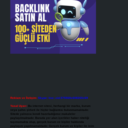
Reklam ve İletişim:
Skype: live:.cid.575569c608265c69
Yasal Uyarı:
Bu internet sitesi, herhangi bir marka, kurum
veya şahıs şirketi ile hiçbir bağlantısı bulunmamaktadır.
Sitede yalnızca kendi hazırladığımız makaleler
paylaşılmaktadır. Burada yer alan içerikler haber niteliği
taşımamakta olup, gerçek kurum ve kişiler hakkında
paylaşım yapılmamaktadır. Gerçek kurum ve kişiler ile isim