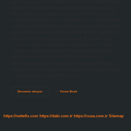
bunalmış kuvvet. Baskı altında hissetmek ne demek? Baskı
altında ne hissetmeli? Baskı altında hisseden insanlarda
gerçekleşmesi gereken görevler veya işler sırasında panik
yapmak mümkündür. Ayrıca, gördüğü kişi ve insanlar Baskı
altında olmak ne demek? Genellikle durumun riskli olduğu
kişinin görevi manevi ağırlıktır. Hüküm altına alınmıştır ne
demek? Mahkemenin hükmü sırasında, Mahkeme, daha
kolay ceza sağlama hükmünün uygulanması için hüküm
giymiş veya daha kolay cezanın beraatini dikkate alarak
yalnızca veya verilen kanıtlarla bilinmemektedir.
Yayınlanmış Hakem Nusretin ›Macaleavukat Nusret Çetin›
Makale Baskı altı ne demek? Tekstildeki PFD kelimesi -boya
veya basınç dokusu altındadır. Örgü…
Baskı
Devamını okuyun
Yorum Bırak
Altına
Alma
Ne
Demek
https://nettefix.com
https://daki.com.tr
https://cusa.com.tr
Sitemap