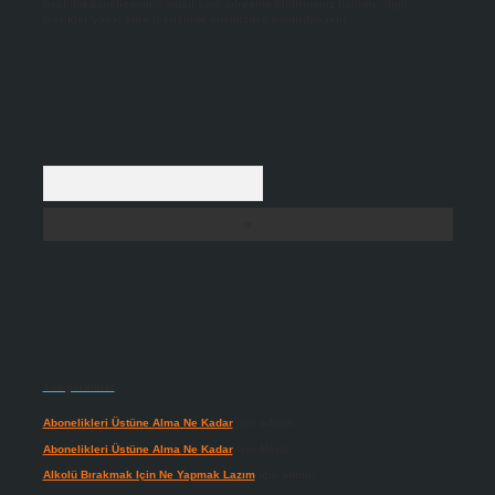
backlinkpanelicomtr@gmail.com
adresine bildirmeniz halinde, ilgili
içerikler yasal süre içerisinde sitemizden kaldırılacaktır.
Arama
Son yorumlar
Abonelikleri Üstüne Alma Ne Kadar
için
admin
Abonelikleri Üstüne Alma Ne Kadar
için
Meral
Alkolü Bırakmak Için Ne Yapmak Lazım
için
admin