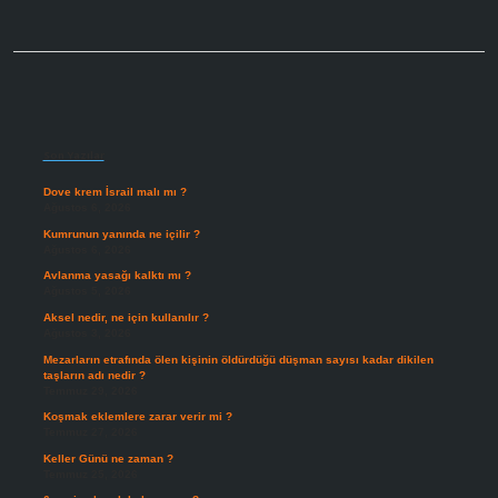
Sidebar
Son Yazılar
Dove krem İsrail malı mı ?
Ağustos 6, 2026
Kumrunun yanında ne içilir ?
Ağustos 6, 2026
Avlanma yasağı kalktı mı ?
Ağustos 5, 2026
Aksel nedir, ne için kullanılır ?
Ağustos 3, 2026
Mezarların etrafında ölen kişinin öldürdüğü düşman sayısı kadar dikilen
taşların adı nedir ?
Temmuz 29, 2026
Koşmak eklemlere zarar verir mi ?
Temmuz 27, 2026
Keller Günü ne zaman ?
Temmuz 25, 2026