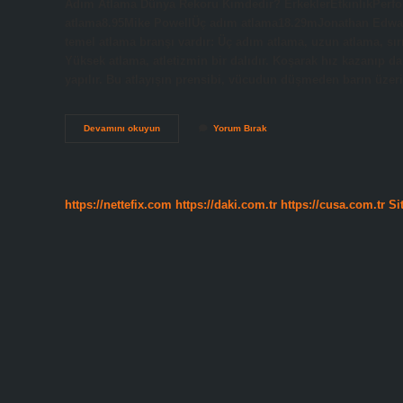
Adım Atlama Dünya Rekoru Kimdedir? ErkeklerEtkinlikPerf
atlama8.95Mike PowellÜç adım atlama18.29mJonathan Edwards3
temel atlama branşı vardır: Üç adım atlama, uzun atlama, sı
Yüksek atlama, atletizmin bir dalıdır. Koşarak hız kazanıp da
yapılır. Bu atlayışın prensibi, vücudun düşmeden barın üze
3
Devamını okuyun
Yorum Bırak
Atlama
Nedir
https://nettefix.com
https://daki.com.tr
https://cusa.com.tr
Si