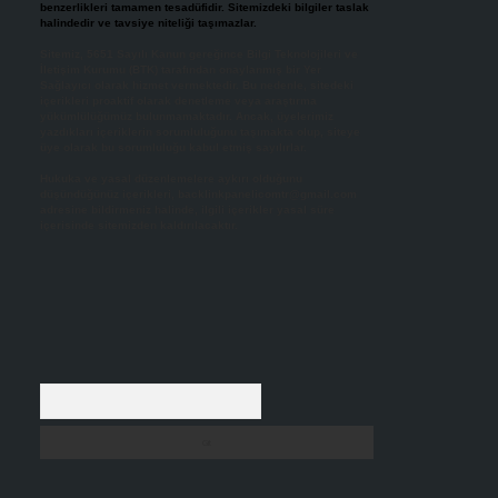
benzerlikleri tamamen tesadüfidir. Sitemizdeki bilgiler taslak
halindedir ve tavsiye niteliği taşımazlar.
Sitemiz, 5651 Sayılı Kanun gereğince Bilgi Teknolojileri ve
İletişim Kurumu (BTK) tarafından onaylanmış bir Yer
Sağlayıcı olarak hizmet vermektedir. Bu nedenle, sitedeki
içerikleri proaktif olarak denetleme veya araştırma
yükümlülüğümüz bulunmamaktadır. Ancak, üyelerimiz
yazdıkları içeriklerin sorumluluğunu taşımakta olup, siteye
üye olarak bu sorumluluğu kabul etmiş sayılırlar.
Hukuka ve yasal düzenlemelere aykırı olduğunu
düşündüğünüz içerikleri,
backlinkpanelicomtr@gmail.com
adresine bildirmeniz halinde, ilgili içerikler yasal süre
içerisinde sitemizden kaldırılacaktır.
Arama