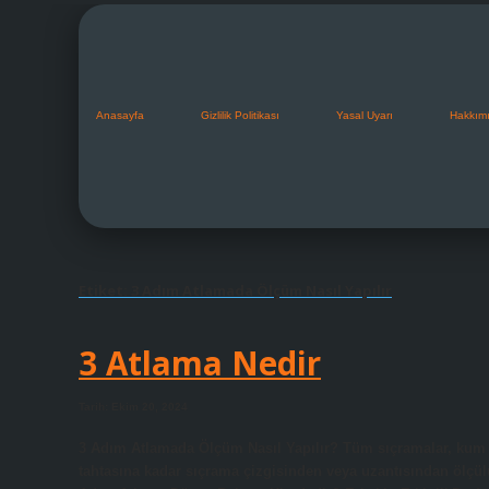
Anasayfa
Gizlilik Politikası
Yasal Uyarı
Hakkım
Etiket:
3 Adım Atlamada Ölçüm Nasıl Yapılır
3 Atlama Nedir
Tarih: Ekim 20, 2024
3 Adım Atlamada Ölçüm Nasıl Yapılır? Tüm sıçramalar, kum h
tahtasına kadar sıçrama çizgisinden veya uzantısından ölçülü