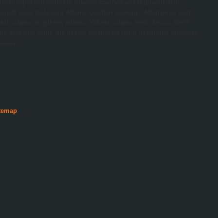
ormansSporcu(lar)Sırıkla atlama6.25mArmand DuplantisUzun
8 daha fazla satır Atlama çeşitleri nelerdir? Atletizmde dört
rıkla atlama ve yüksek atlama. Yüksek atlama nedir kısaca özet?
ha sonra iki sabit, dik destek arasındaki barın üzerinden atlayarak
rinden…
temap