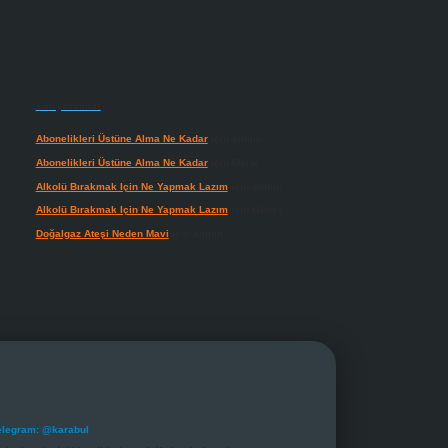
Son yorumlar
Abonelikleri Üstüne Alma Ne Kadar
için
admin
Abonelikleri Üstüne Alma Ne Kadar
için
Meral
Alkolü Bırakmak Için Ne Yapmak Lazım
için
admin
Alkolü Bırakmak Için Ne Yapmak Lazım
için
Güneş
Doğalgaz Ateşi Neden Mavi
için
admin
elegram: @karabul