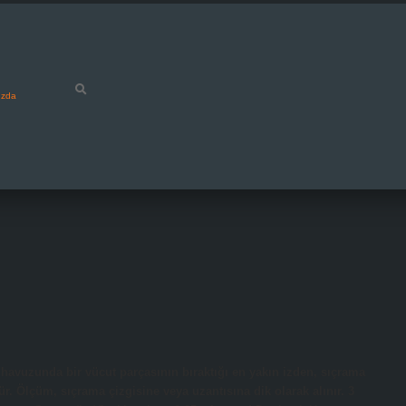
ızda
avuzunda bir vücut parçasının bıraktığı en yakın izden, sıçrama
r. Ölçüm, sıçrama çizgisine veya uzantısına dik olarak alınır. 3