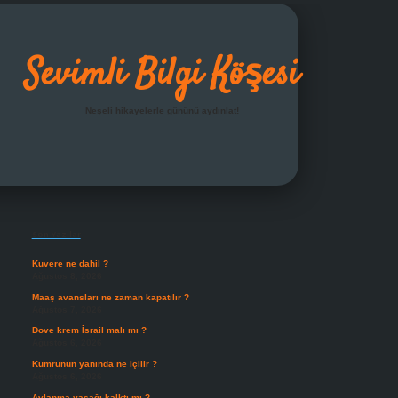
Sevimli Bilgi Köşesi
Neşeli hikayelerle gününü aydınlat!
Sidebar
grandoperabet giriş
Son Yazılar
Kuvere ne dahil ?
Ağustos 8, 2026
Maaş avansları ne zaman kapatılır ?
Ağustos 7, 2026
Dove krem İsrail malı mı ?
Ağustos 6, 2026
Kumrunun yanında ne içilir ?
Ağustos 6, 2026
Avlanma yasağı kalktı mı ?