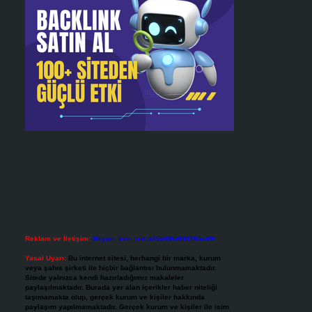
Reklam ve İletişim:
Skype: live:.cid.575569c608265c69
Yasal Uyarı:
Bu internet sitesi, herhangi bir marka, kurum
veya şahıs şirketi ile hiçbir bağlantısı bulunmamaktadır.
Sitede yalnızca kendi hazırladığımız makaleler
paylaşılmaktadır. Burada yer alan içerikler haber niteliği
taşımamakta olup, gerçek kurum ve kişiler hakkında
paylaşım yapılmamaktadır. Gerçek kurum ve kişiler ile isim