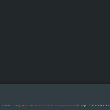
l:
backlinkpaneli@gmail.com
Teams:
forumhizmeti@gmail.com
Whatsapp: 0262 606 0 726
T