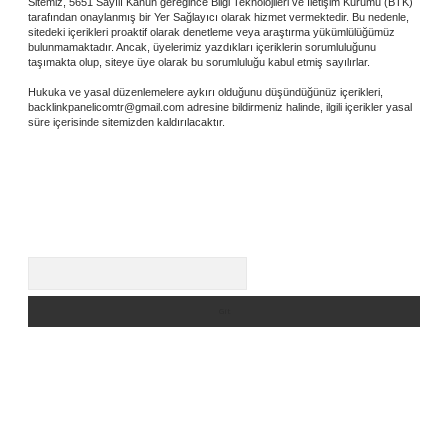
Sitemiz, 5651 Sayılı Kanun gereğince Bilgi Teknolojileri ve İletişim Kurumu (BTK)
tarafından onaylanmış bir Yer Sağlayıcı olarak hizmet vermektedir. Bu nedenle,
sitedeki içerikleri proaktif olarak denetleme veya araştırma yükümlülüğümüz
bulunmamaktadır. Ancak, üyelerimiz yazdıkları içeriklerin sorumluluğunu
taşımakta olup, siteye üye olarak bu sorumluluğu kabul etmiş sayılırlar.
Hukuka ve yasal düzenlemelere aykırı olduğunu düşündüğünüz içerikleri,
backlinkpanelicomtr@gmail.com
adresine bildirmeniz halinde, ilgili içerikler yasal
süre içerisinde sitemizden kaldırılacaktır.
Arama