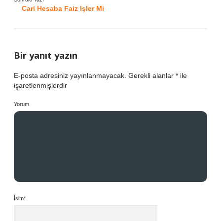
Cari Hesaba Faiz Işler Mi
Bir yanıt yazın
E-posta adresiniz yayınlanmayacak.
Gerekli alanlar
*
ile
işaretlenmişlerdir
Yorum
İsim*