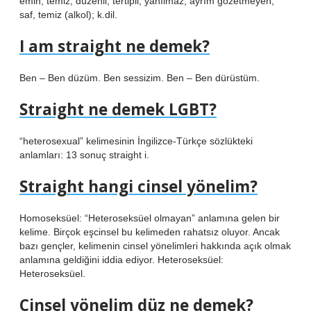
emin; temiz, düzenli, tertipli; yanılmaz, ayrım gözetmeyen;
saf, temiz (alkol); k.dil.
I am straight ne demek?
Ben – Ben düzüm. Ben sessizim. Ben – Ben dürüstüm.
Straight ne demek LGBT?
“heterosexual” kelimesinin İngilizce-Türkçe sözlükteki
anlamları: 13 sonuç straight i.
Straight hangi cinsel yönelim?
Homoseksüel: “Heteroseksüel olmayan” anlamına gelen bir
kelime. Birçok eşcinsel bu kelimeden rahatsız oluyor. Ancak
bazı gençler, kelimenin cinsel yönelimleri hakkında açık olmak
anlamına geldiğini iddia ediyor. Heteroseksüel:
Heteroseksüel.
Cinsel yönelim düz ne demek?