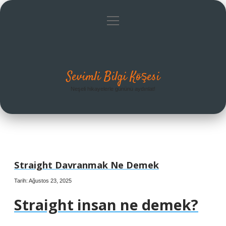
menüyü
Anasayfa
Gizlilik Politikası
Yasal Uyarı
aç
Hakkımızda
Sevimli Bilgi Köşesi
Neşeli hikayelerle gününü aydınlat!
Straight Davranmak Ne Demek
Tarih: Ağustos 23, 2025
Straight insan ne demek?