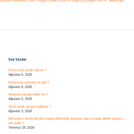
https://nettefix.com
https://daki.com.tr
https://cusa.com.tr
Sitemap
Sidebar
Son Yazılar
Dove krem İsrail malı mı ?
Ağustos 6, 2026
Kumrunun yanında ne içilir ?
Ağustos 6, 2026
Avlanma yasağı kalktı mı ?
Ağustos 5, 2026
Aksel nedir, ne için kullanılır ?
Ağustos 3, 2026
Mezarların etrafında ölen kişinin öldürdüğü düşman sayısı kadar dikilen taşların
adı nedir ?
Temmuz 29, 2026