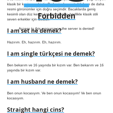
klasik bir kesime sahiptir. Bu kesim hem günlük hem de daha
resmi görünümler için doğru seçimdir. Bacaklarda geniş
Forbidden
kesimli olan düz kesim kot pantolonlar, özellikle klasik stili
seven erkekler için idealdir.
Access to this resource on the server is denied!
I am set ne demek?
Hazırım. Eh, hazırım. Eh, hazırım.
I am single türkçesi ne demek?
Ben bekarım ve 16 yaşında bir kızım var. Ben bekarım ve 16
yaşında bir kızım var.
I am husband ne demek?
Ben onun kocasıyım. Ve ben onun kocasıyım! Ve ben onun
kocasıyım.
Straight hangi cins?