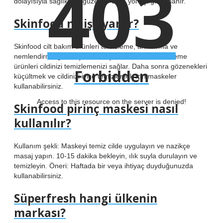
403
dolayısıyla sağlıklı ve güzel bir cilde yol açtığına inanır.
Skinfood ne işe yarar?
Skinfood cilt bakım ürünleri temizleme, arındırma ve
nemlendirme gibi seçenekler içerir. Skinfood temizleme
ürünleri cildinizi temizlemenizi sağlar. Daha sonra gözenekleri
Forbidden
küçültmek ve cildinizi iyice temizlemek için maskeler
kullanabilirsiniz.
Access to this resource on the server is denied!
Skinfood pirinç maskesi nasıl
kullanılır?
Kullanım şekli: Maskeyi temiz cilde uygulayın ve nazikçe
masaj yapın. 10-15 dakika bekleyin, ılık suyla durulayın ve
temizleyin. Öneri: Haftada bir veya ihtiyaç duyduğunuzda
kullanabilirsiniz.
Süperfresh hangi ülkenin
markası?