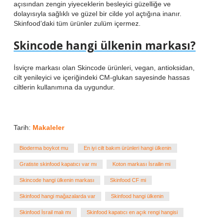
açısından zengin yiyeceklerin besleyici güzelliğe ve
dolayısıyla sağlıklı ve güzel bir cilde yol açtığına inanır.
Skinfood’daki tüm ürünler zulüm içermez.
Skincode hangi ülkenin markası?
İsviçre markası olan Skincode ürünleri, vegan, antioksidan,
cilt yenileyici ve içeriğindeki CM-glukan sayesinde hassas
ciltlerin kullanımına da uygundur.
Tarih:
Makaleler
Bioderma boykot mu
En iyi cilt bakım ürünleri hangi ülkenin
Gratiste skinfood kapatıcı var mı
Koton markası İsrailin mi
Skincode hangi ülkenin markası
Skinfood CF mi
Skinfood hangi mağazalarda var
Skinfood hangi ülkenin
Skinfood İsrail malı mı
Skinfood kapatıcı en açık rengi hangisi