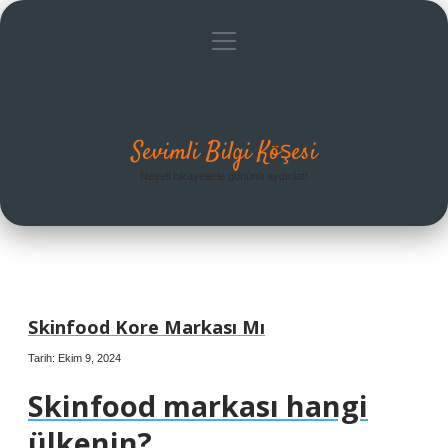
menüyü
Anasayfa
Gizlilik Politikası
Yasal Uyarı
aç
Hakkımızda
Sevimli Bilgi Köşesi
Neşeli hikayelerle gününü aydınlat!
Skinfood Kore Markası Mı
Tarih: Ekim 9, 2024
Skinfood markası hangi
ülkenin?