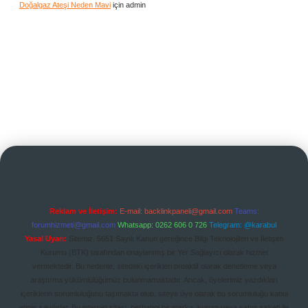
Doğalgaz Ateşi Neden Mavi
için
admin
Reklam ve İletişim:
E-mail:
backlinkpaneli@gmail.com
Teams:
forumhizmeti@gmail.com
Whatsapp: 0262 606 0 726
Telegram: @karabul
Yasal Uyarı:
Sitemiz, 5651 Sayılı Kanun gereğince Bilgi Teknolojileri ve İletişim
Kurumu (BTK) tarafından onaylanmış bir Yer Sağlayıcı olarak hizmet
vermektedir. Bu nedenle, sitedeki içerikleri proaktif olarak denetleme veya
araştırma yükümlülüğümüz bulunmamaktadır. Ancak, üyelerimiz yazdıkları
içeriklerin sorumluluğunu taşımakta olup, siteye üye olarak bu sorumluluğu kabul
etmiş sayılırlar. Bu internet sitesi, herhangi bir marka, kurum veya şahıs şirketi ile