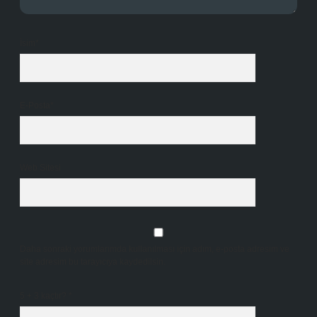
İsim*
E-Posta*
Web Sitesi
Daha sonraki yorumlarımda kullanılması için adım, e-posta adresim ve
site adresim bu tarayıcıya kaydedilsin.
5 + 3 kaçtır?
*