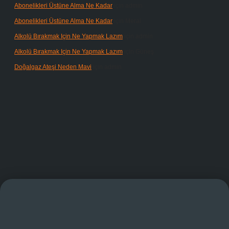
Abonelikleri Üstüne Alma Ne Kadar
için
admin
Abonelikleri Üstüne Alma Ne Kadar
için
Meral
Alkolü Bırakmak Için Ne Yapmak Lazım
için
admin
Alkolü Bırakmak Için Ne Yapmak Lazım
için
Güneş
Doğalgaz Ateşi Neden Mavi
için
admin
ndoperabet giriş