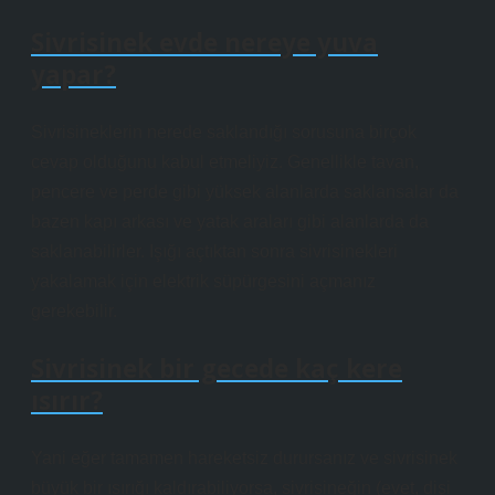
Sivrisinek evde nereye yuva
yapar?
Sivrisineklerin nerede saklandığı sorusuna birçok
cevap olduğunu kabul etmeliyiz. Genellikle tavan,
pencere ve perde gibi yüksek alanlarda saklansalar da
bazen kapı arkası ve yatak araları gibi alanlarda da
saklanabilirler. Işığı açtıktan sonra sivrisinekleri
yakalamak için elektrik süpürgesini açmanız
gerekebilir.
Sivrisinek bir gecede kaç kere
ısırır?
Yani eğer tamamen hareketsiz durursanız ve sivrisinek
büyük bir ısırığı kaldırabiliyorsa, sivrisineğin (evet, dişi