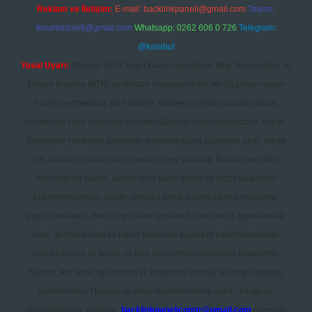
Reklam ve İletişim:
E-mail:
backlinkpaneli@gmail.com
Teams:
forumhizmeti@gmail.com
Whatsapp: 0262 606 0 726
Telegram:
@karabul
Yasal Uyarı:
Sitemiz, 5651 Sayılı Kanun gereğince Bilgi Teknolojileri ve
İletişim Kurumu (BTK) tarafından onaylanmış bir Yer Sağlayıcı olarak
hizmet vermektedir. Bu nedenle, sitedeki içerikleri proaktif olarak
denetleme veya araştırma yükümlülüğümüz bulunmamaktadır. Ancak,
üyelerimiz yazdıkları içeriklerin sorumluluğunu taşımakta olup, siteye
üye olarak bu sorumluluğu kabul etmiş sayılırlar. Bu internet sitesi,
herhangi bir marka, kurum veya şahıs şirketi ile hiçbir bağlantısı
bulunmamaktadır. Sitede yalnızca kendi hazırladığımız makaleler
paylaşılmaktadır. Burada yer alan içerikler haber niteliği taşımamakta
olup, gerçek kurum ve kişiler hakkında paylaşım yapılmamaktadır.
Gerçek kurum ve kişiler ile isim benzerlikleri tamamen tesadüfidir.
Sitemiz, kar amacı gütmeyen ve tamamen ücretsiz bir bilgi paylaşım
platformudur. Hukuka ve yasal düzenlemelere aykırı olduğunu
düşündüğünüz içerikleri,
backlinkpanelicomtr@gmail.com
adresine