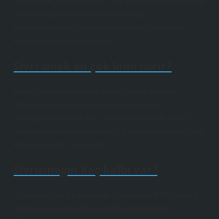
ağacı ve okaliptüs bulunur. Yağları suyla karıştırıp daha
sonra bir sprey şişesi kullanarak evde
püskürtebilirsiniz. Sivrisinekler karanfil ve portakal
kabuğu kokusunu sevmezler.
Sivri sinek en çok kimi ısırır?
Örneğin sivrisinekler kan grubu O olan insanları
diğerlerine göre ısırmayı tercih eder. Ayrıca
terlediğimizde laktik asit, ürik asit ve üre gibi zararlı
maddeler vücudumuzdan atılır. Cildimize kendine özgü
kokusunu veren şey budur.
Sivrisineğin kaç kalbi var?
Sineklerin tam 9 kalbi vardır. Gözlerinde 8000 mercek
vardır ve saniyede 100 görüntü algılayabilirler.