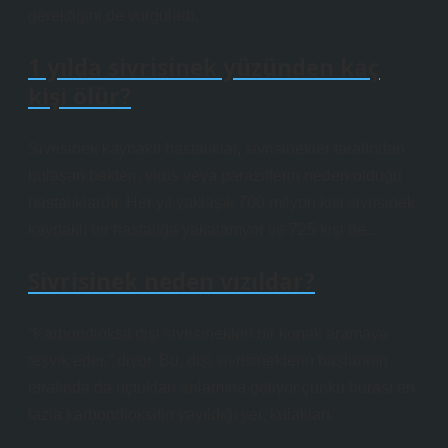
gerektiğini de vurguladı.
1 yılda sivrisinek yüzünden kaç
kişi ölür?
Sivrisinek kaynaklı hastalıklar, sivrisinekler tarafından
bulaşan bakteri, virüs veya parazitlerin neden olduğu
hastalıklardır. Her yıl yaklaşık 700 milyon kişi sivrisinek
kaynaklı bir hastalığa yakalanıyor ve 725 kişi de…
Sivrisinek neden vızıldar?
“Karbondioksit dişi sivrisinekleri bir konak aramaya
teşvik eder,” diyor. Bu, dişi sivrisineklerin başlarının
etrafında da uçtukları anlamına geliyor çünkü burası en
fazla karbondioksitin yayıldığı yer, kulakları.