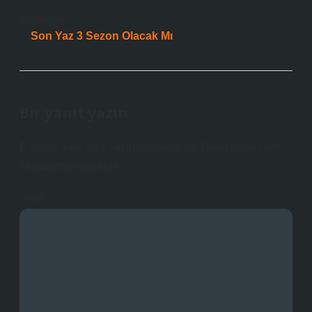
Sonraki Yazı
Son Yaz 3 Sezon Olacak Mı
Bir yanıt yazın
E-posta adresiniz yayınlanmayacak.
Gerekli alanlar
*
ile işaretlenmişlerdir
Yorum