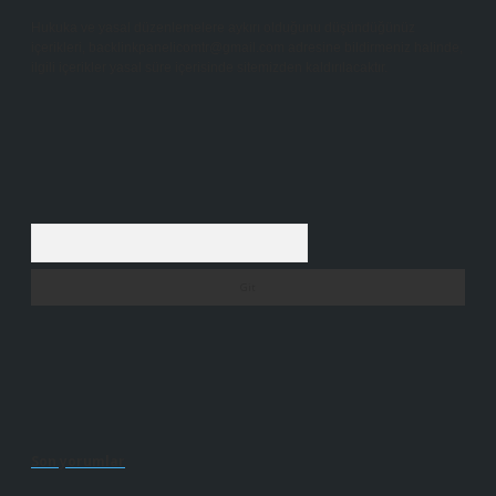
Hukuka ve yasal düzenlemelere aykırı olduğunu düşündüğünüz
içerikleri,
backlinkpanelicomtr@gmail.com
adresine bildirmeniz halinde,
ilgili içerikler yasal süre içerisinde sitemizden kaldırılacaktır.
Arama
Son yorumlar