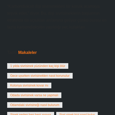
“Karbondioksit dişi sivrisinekleri bir konak aramaya
teşvik eder,” diyor. Bu, dişi sivrisineklerin başlarının
etrafında da uçtukları anlamına geliyor çünkü burası en
fazla karbondioksitin yayıldığı yer, kulakları.
Tarih:
Makaleler
1 yılda sivrisinek yüzünden kaç kişi ölür
Gece uyurken sivrisinekten nasıl korunulur
Kolonya sivrisinek kovar mı
Odada sivrisinek varsa ne yapmalı
Odamdaki sivrisineği nasıl bulurum
Sinek neden hep beni ısırıyor
Sivri sinek bizi nasıl bulur