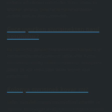
nedenle ışığa doğru hareket eder. Sonuç olarak, bu
böcekler veranda ışıklarına ve evlerin etrafındaki
aydınlık alanlara doğru yönelebilir.
Gece uyurken sivrisinekten nasıl
korunulur?
Bir cibinlik sizi geceleri sivrisineklerden koruyabilir ve
küçüklerinizin rahat uyumasını sağlayabilir. Ayrıca,
koyu renkleri sevdiği bilinen sivrisinekleri, bebeğinizin
yatağı için açık renkli yatak takımı seçerek uzak
tutabilirsiniz.
Kolonya sivrisinek kovar mı?
Şener, sivrisinek ısırması sonucu oluşan kızarıklık ve
şişliklere kolonya gibi alkollü ürünlerin uygulanmaması