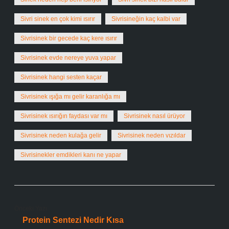
Sivri sinek en çok kimi ısırır
Sivrisineğin kaç kalbi var
Sivrisinek bir gecede kaç kere ısırır
Sivrisinek evde nereye yuva yapar
Sivrisinek hangi sesten kaçar
Sivrisinek ışığa mı gelir karanlığa mı
Sivrisinek ısırığın faydası var mı
Sivrisinek nasıl ürüyor
Sivrisinek neden kulağa gelir
Sivrisinek neden vızıldar
Sivrisinekler emdikleri kanı ne yapar
Önceki Yazı
Protein Sentezi Nedir Kısa