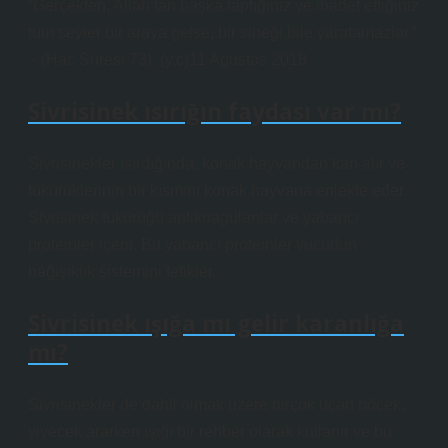
“Gerçekten, Allah’tan başka taptığınız ve ibadet ettiğiniz
tüm şeyler bir araya gelse, bir sineği bile yaratamazlar.”
~ (Hac Suresi 73). (y.c)11 Ağustos 2018
Sivrisinek ısırığın faydası var mı?
Sivrisinekler ısırdığında, konak hayvandan kan alır ve
tükürüklerinin bir kısmını konak hayvana enjekte eder.
Sivrisinek tükürüğü antikoagülanlar ve yabancı
proteinler içerir. Bu yabancı proteinler vücudun
bağışıklık sistemini tetikler.
Sivrisinek ışığa mı gelir karanlığa
mı?
Sivrisinekler de dahil olmak üzere birçok uçan böcek,
yiyecek ararken ışığı bir rehber olarak kullanır ve bu