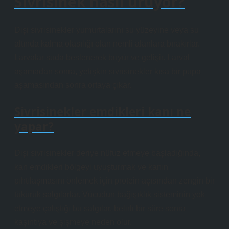
Sivrisinek nasıl ürüyor?
Dişi sivrisinekler yumurtalarını su yüzeyine veya su
altında kalma olasılığı olan nemli alanlara bırakırlar.
Larvalar suda beslenerek büyür ve gelişir. Larval
aşamadan sonra, yetişkin sivrisinekler kısa bir pupa
aşamasından sonra ortaya çıkar.
Sivrisinekler emdikleri kanı ne
yapar?
Dişi sivrisinekler deriye nüfuz etmeye başladığında,
kan emdikleri bölgeyi uyuşturmak ve kanın
pıhtılaşmasını önlemek için protein açısından zengin bir
tükürük salgılarlar. Vücudun bağışıklık sisteminin yok
etmeye çalıştığı bu salgılar, belirli bir süre sonra
kaşıntıya ve şişmeye neden olur.