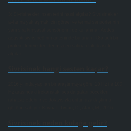
3) Sivrisinekler insan terini nasıl algılar? Sivrisinekler
avlarına yaklaşmak için görsel ve termal sensörlerinin
yanı sıra kimyasal sensörlerini de kullanırlar. Aedes
aegypti sivrisineğinin anteninde bulunan IR8a adlı bir
protein, terimizden derimizden salınan laktik asidi
algılar.
Sivrisinek hangi sesten kaçar?
2016 yılında yapılan bir araştırmaya göre, 10 Hz ile 100
Hz arasındaki frekanstaki ses dalgaları böcekleri
rahatsız edebilir ve dolayısıyla onları uzaklaştırma
gücüne sahiptir. Kaynak: Tiwari, D., Alam, M., 2016.
Sivrisinek neden kulağa gelir?