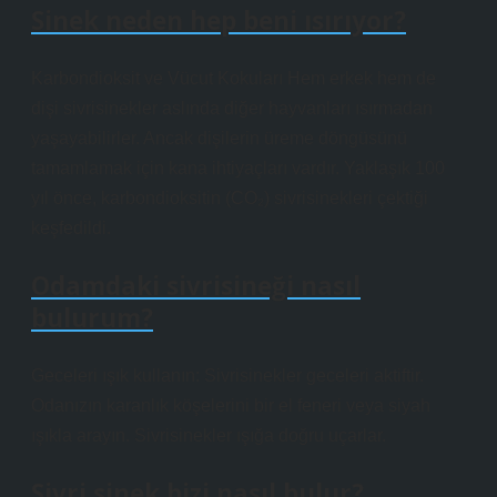
Sinek neden hep beni ısırıyor?
Karbondioksit ve Vücut Kokuları Hem erkek hem de
dişi sivrisinekler aslında diğer hayvanları ısırmadan
yaşayabilirler. Ancak dişilerin üreme döngüsünü
tamamlamak için kana ihtiyaçları vardır. Yaklaşık 100
yıl önce, karbondioksitin (CO₂) sivrisinekleri çektiği
keşfedildi.
Odamdaki sivrisineği nasıl
bulurum?
Geceleri ışık kullanın: Sivrisinekler geceleri aktiftir.
Odanızın karanlık köşelerini bir el feneri veya siyah
ışıkla arayın. Sivrisinekler ışığa doğru uçarlar.
Sivri sinek bizi nasıl bulur?