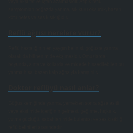
veya ekşi tat ve iştah azalmasıdır. Atipik reflü
semptomları boğazda yanma, sık kuru öksürük, bazen
kötü nefes ve ses kısıklığıdır.
Reflü ağrısı nerelere vurur?
Reflü hastalığının en yaygın belirtisi, göğüste yanma
olarak da bilinen mide ekşimesidir. Omuzlarda,
boyunda, sırtta ve kollarda ve midede hissedilebilen bu
yanma hissi bazen kalp ağrısıyla karıştırılır.
Doktor reflüyü nasıl anlar?
Göğüs kemiğinde yanma, yemekten sonra ağza asitli
veya ekşi mide içeriğinin gelmesi, geğirme, hıçkırık,
yutma güçlüğü, sabahları mide bulantısı ve ses kısıklığı
reflü belirtileri arasındadır.