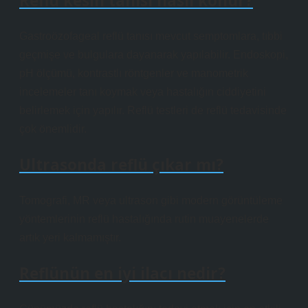
Reflü kesin tanısı nasıl konur?
Gastroözofageal reflü tanısı mevcut semptomlara, tıbbi
geçmişe ve bulgulara dayanarak yapılabilir. Endoskopi,
pH ölçümü, kontrastlı röntgenler ve manometrik
incelemeler tanı koymak veya hastalığın ciddiyetini
belirlemek için yapılır. Reflü testleri de reflü tedavisinde
çok önemlidir.
Ultrasonda reflü çıkar mı?
Tomografi, MR veya ultrason gibi modern görüntüleme
yöntemlerinin reflü hastalığında rutin muayenelerde
artık yeri kalmamıştır.
Reflünün en iyi ilacı nedir?