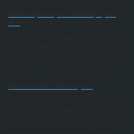
Reflü teşhisi için endoskopi şart
mı?
Reflü tanısı koymak için hastanın tipik reflü belirtilerini
göstermesi ve ağızdan yerleştirilen ışıklı bir tüp
yardımıyla (endoskopi) mideden yemek borusuna sızan
asidin yol açtığı hasarı gözlemlemesi çoğu zaman
yeterli olur.
Reflü tanısını kim koyar?
Semptomlarınız devam ederse veya kötüleşirse, birincil
bakım doktorunuz sizi bir gastroenteroloğa
yönlendirebilir. Gastroenterologlar sindirim bozuklukları
konusunda uzmanlaşmıştır ve reflüyü teşhis etmek için
endoskopi veya pH izleme gibi testler yapabilirler.