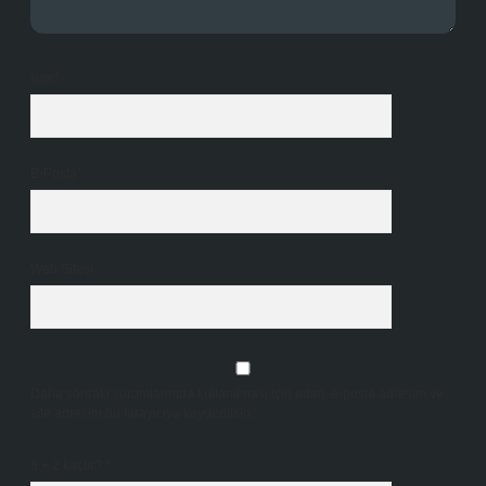
İsim*
E-Posta*
Web Sitesi
Daha sonraki yorumlarımda kullanılması için adım, e-posta adresim ve
site adresim bu tarayıcıya kaydedilsin.
6 + 2 kaçtır?
*