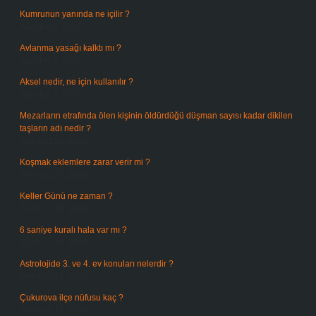
Kumrunun yanında ne içilir ?
Ağustos 6, 2026
Avlanma yasağı kalktı mı ?
Ağustos 5, 2026
Aksel nedir, ne için kullanılır ?
Ağustos 3, 2026
Mezarların etrafında ölen kişinin öldürdüğü düşman sayısı kadar dikilen
taşların adı nedir ?
Temmuz 29, 2026
Koşmak eklemlere zarar verir mi ?
Temmuz 27, 2026
Keller Günü ne zaman ?
Temmuz 25, 2026
6 saniye kuralı hala var mı ?
Temmuz 24, 2026
Astrolojide 3. ve 4. ev konuları nelerdir ?
Temmuz 21, 2026
Çukurova ilçe nüfusu kaç ?
Temmuz 19, 2026