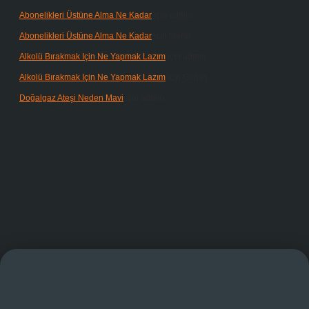
Abonelikleri Üstüne Alma Ne Kadar
için
admin
Abonelikleri Üstüne Alma Ne Kadar
için
Meral
Alkolü Bırakmak Için Ne Yapmak Lazım
için
admin
Alkolü Bırakmak Için Ne Yapmak Lazım
için
Güneş
Doğalgaz Ateşi Neden Mavi
için
admin
randoperabet giriş