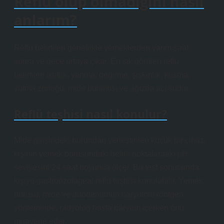
Reflü olup olmadığını nasıl
anlarım?
Reflü belirtileri genellikle yemeklerden yarım saat
sonra ve gece ortaya çıkar. En sık görülen reflü
belirtileri asitlik, yanma, geğirme, şişkinlik, kusma,
yutma zorluğu, mide bulantısı ve ağızda acı sudur.
Reflü teşhisi nasıl konulur?
Mide girişindeki burundan yerleştirilen küçük bir cihaz,
kişinin yemek borusundaki belirli noktalardaki pH
seviyesini 24 saat boyunca ölçer. Bu test sonucunda
kişiye gastroözofageal reflü teşhisi konulabilir. Yemek
borusu, mide ve duodenumun baryumlu röntgen
yönteminde, radyolog hasta baryum içerken onu
muayene eder.