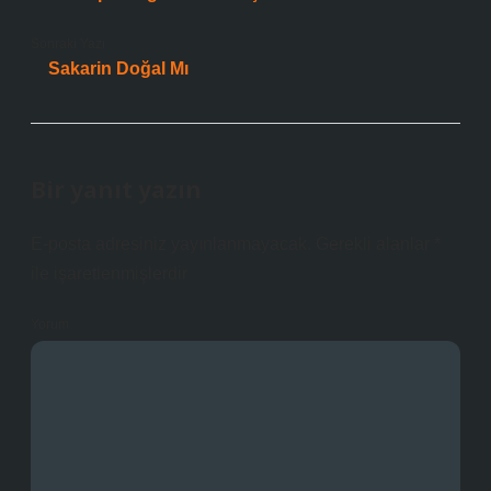
Sonraki Yazı
Sakarin Doğal Mı
Bir yanıt yazın
E-posta adresiniz yayınlanmayacak.
Gerekli alanlar
*
ile işaretlenmişlerdir
Yorum