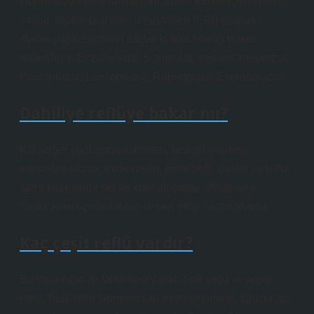
Günümüzde reflü hastalığını tedavi etmek için en etkili
ilaçlar, proton pompası inhibitörleri (PPI) (popüler
olarak gastroprotektif ilaçlar olarak bilinir) olarak
adlandırılır. Eczanelerde 5 grup ilaç vardır: Omeprazol,
Pantoprazol, Lansoprazol, Rabeprazol, Esomeprazol.
Dahiliye reflüye bakar mı?
Karaciğer yağlanması, kistleri, hepatit çeşitleri,
karaciğer sirozu, mide ülseri, mide fıtığı, gastrit ve reflü,
safra kesesinde taş ve kum oluşumu, iltihaplar iç
hastalıkları uzmanlarının tedavi ettiği hastalıklardır.
Kaç çeşit reflü vardır?
Bu hastalığın iki farklı türü vardır: tipik reflü ve atipik
reflü. Tipik reflü semptomları mide ekşimesi, ağızda acı