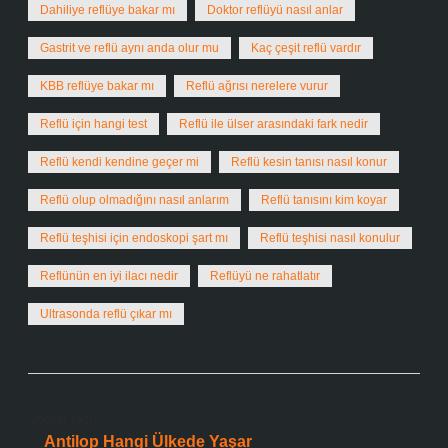
Dahiliye reflüye bakar mı
Doktor reflüyü nasıl anlar
Gastrit ve reflü aynı anda olur mu
Kaç çeşit reflü vardır
KBB reflüye bakar mı
Reflü ağrısı nerelere vurur
Reflü için hangi test
Reflü ile ülser arasındaki fark nedir
Reflü kendi kendine geçer mi
Reflü kesin tanısı nasıl konur
Reflü olup olmadığını nasıl anlarım
Reflü tanısını kim koyar
Reflü teşhisi için endoskopi şart mı
Reflü teşhisi nasıl konulur
Reflünün en iyi ilacı nedir
Reflüyü ne rahatlatır
Ultrasonda reflü çıkar mı
Önceki Yazı
Antilop Hangi Ülkede Yaşar