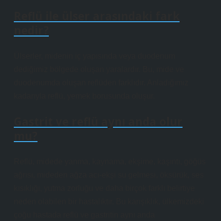
Reflü ile ülser arasındaki fark
nedir?
Ülserler, midenin iç yapısında veya duodenum
dediğimiz bölgede oluşan yaralardır. Bu, mide ve
duodenumda oluşan reflüden farklıdır. Anladığımız
kadarıyla reflü, yemek borusunda oluşur.
Gastrit ve reflü aynı anda olur
mu?
Reflü, midede yanma, kaynama, ekşime, kaşıntı, göğüs
ağrısı, mideden ağza acı-ekşi su gelmesi, öksürük, ses
kısıklığı, yutma zorluğu ve daha birçok farklı belirtiye
neden olabilen bir hastalıktır. Bu karışıklık, ülkemizdeki
çoğu hastada reflü ve gastritin aynı anda