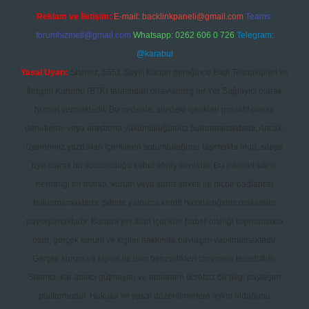
Reklam ve İletişim:
E-mail:
backlinkpaneli@gmail.com
Teams:
forumhizmeti@gmail.com
Whatsapp: 0262 606 0 726
Telegram:
@karabul
Yasal Uyarı:
Sitemiz, 5651 Sayılı Kanun gereğince Bilgi Teknolojileri ve
İletişim Kurumu (BTK) tarafından onaylanmış bir Yer Sağlayıcı olarak
hizmet vermektedir. Bu nedenle, sitedeki içerikleri proaktif olarak
denetleme veya araştırma yükümlülüğümüz bulunmamaktadır. Ancak,
üyelerimiz yazdıkları içeriklerin sorumluluğunu taşımakta olup, siteye
üye olarak bu sorumluluğu kabul etmiş sayılırlar. Bu internet sitesi,
herhangi bir marka, kurum veya şahıs şirketi ile hiçbir bağlantısı
bulunmamaktadır. Sitede yalnızca kendi hazırladığımız makaleler
paylaşılmaktadır. Burada yer alan içerikler haber niteliği taşımamakta
olup, gerçek kurum ve kişiler hakkında paylaşım yapılmamaktadır.
Gerçek kurum ve kişiler ile isim benzerlikleri tamamen tesadüfidir.
Sitemiz, kar amacı gütmeyen ve tamamen ücretsiz bir bilgi paylaşım
platformudur. Hukuka ve yasal düzenlemelere aykırı olduğunu