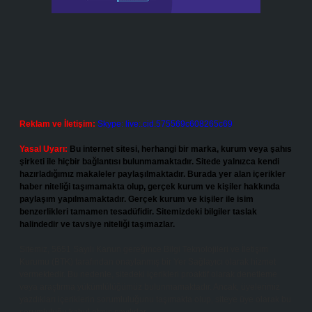
Reklam ve İletişim:
Skype: live:.cid.575569c608265c69
Yasal Uyarı:
Bu internet sitesi, herhangi bir marka, kurum veya şahıs
şirketi ile hiçbir bağlantısı bulunmamaktadır. Sitede yalnızca kendi
hazırladığımız makaleler paylaşılmaktadır. Burada yer alan içerikler
haber niteliği taşımamakta olup, gerçek kurum ve kişiler hakkında
paylaşım yapılmamaktadır. Gerçek kurum ve kişiler ile isim
benzerlikleri tamamen tesadüfidir. Sitemizdeki bilgiler taslak
halindedir ve tavsiye niteliği taşımazlar.
Sitemiz, 5651 Sayılı Kanun gereğince Bilgi Teknolojileri ve İletişim
Kurumu (BTK) tarafından onaylanmış bir Yer Sağlayıcı olarak hizmet
vermektedir. Bu nedenle, sitedeki içerikleri proaktif olarak denetleme
veya araştırma yükümlülüğümüz bulunmamaktadır. Ancak, üyelerimiz
yazdıkları içeriklerin sorumluluğunu taşımakta olup, siteye üye olarak bu