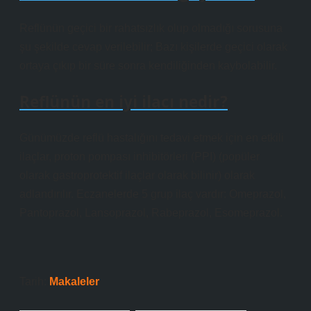
Reflünün geçici bir rahatsızlık olup olmadığı sorusuna
şu şekilde cevap verilebilir; Bazı kişilerde geçici olarak
ortaya çıkıp bir süre sonra kendiliğinden kaybolabilir.
Reflünün en iyi ilacı nedir?
Günümüzde reflü hastalığını tedavi etmek için en etkili
ilaçlar, proton pompası inhibitörleri (PPI) (popüler
olarak gastroprotektif ilaçlar olarak bilinir) olarak
adlandırılır. Eczanelerde 5 grup ilaç vardır: Omeprazol,
Pantoprazol, Lansoprazol, Rabeprazol, Esomeprazol.
Tarih:
Makaleler