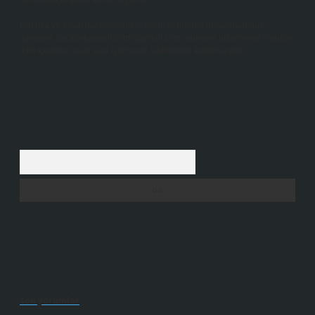
sorumluluğu kabul etmiş sayılırlar.
Hukuka ve yasal düzenlemelere aykırı olduğunu düşündüğünüz
içerikleri,
backlinkpanelicomtr@gmail.com
adresine bildirmeniz halinde,
ilgili içerikler yasal süre içerisinde sitemizden kaldırılacaktır.
Arama
Son yorumlar