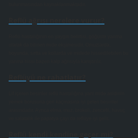
bulunmasından kaynaklanmaktadır.
Reflü ağrısı nerelere vurur?
Reflü hastalığının en yaygın belirtisi, göğüste yanma
olarak da bilinen mide ekşimesidir. Omuzlarda,
boyunda, sırtta ve kollarda ve midede hissedilebilen bu
yanma hissi bazen kalp ağrısıyla karıştırılır.
Reflüyü ne rahatlatır?
Lif içeren besinler reflü hastalığına yani mide asidinin
yemek borusuna geri kaçmasına iyi gelen besinler
arasındadır. Ayrıca elma, muz, brokoli, zencefil, havuç
ve salatalık ile papatya çayı da reflüye iyi gelir.
Reflü kendi kendine geçer mi?