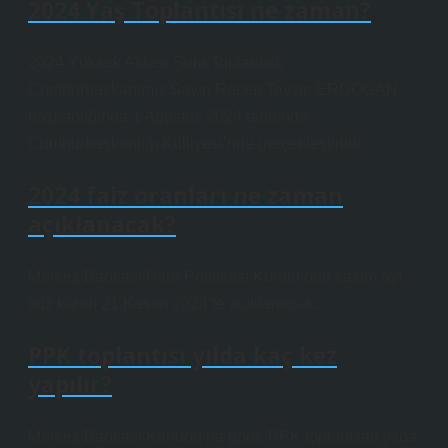
2024 Yaş Toplantısı ne zaman?
2024 Yüksek Askeri Şura Toplantısı,
Cumhurbaşkanımız Sayın Recep Tayyip ERDOĞAN
başkanlığında 1 Ağustos 2024 tarihinde
Cumhurbaşkanlığı Külliyesi’nde gerçekleştirildi.
2024 faiz oranları ne zaman
açıklanacak?
Merkez Bankası Para Politikası Kurulu’nun kasım ayı
faiz kararı 21 Kasım 2024’te açıklanacak.
PPK toplantısı yılda kaç kez
yapılır?
Merkez Bankası Kanunu’na göre, PPK toplantıları yılda