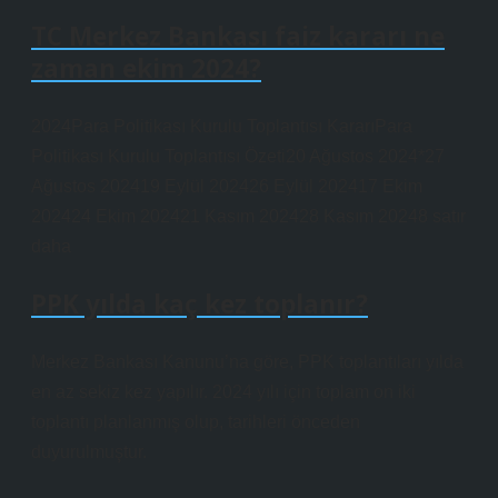
TC Merkez Bankası faiz kararı ne
zaman ekim 2024?
2024Para Politikası Kurulu Toplantısı KararıPara
Politikası Kurulu Toplantısı Özeti20 Ağustos 2024*27
Ağustos 202419 Eylül 202426 Eylül 202417 Ekim
202424 Ekim 202421 Kasım 202428 Kasım 20248 satır
daha
PPK yılda kaç kez toplanır?
Merkez Bankası Kanunu’na göre, PPK toplantıları yılda
en az sekiz kez yapılır. 2024 yılı için toplam on iki
toplantı planlanmış olup, tarihleri ​​önceden
duyurulmuştur.