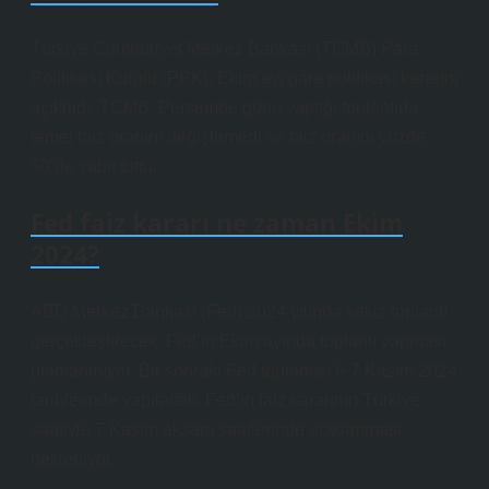
Türkiye Cumhuriyet Merkez Bankası (TCMB) Para
Politikası Kurulu (PPK), Ekim ayı para politikası kararını
açıkladı. TCMB, Perşembe günü yaptığı toplantıda
temel faiz oranını değiştirmedi ve faiz oranını yüzde
50’de sabit tuttu.
Fed faiz kararı ne zaman Ekim
2024?
ABD Merkez Bankası (Fed) 2024 yılında sekiz toplantı
gerçekleştirecek. Fed’in Ekim ayında toplantı yapması
planlanmıyor. Bir sonraki Fed toplantısı 6-7 Kasım 2024
tarihlerinde yapılacak. Fed’in faiz kararının Türkiye
saatiyle 7 Kasım akşam saatlerinde açıklanması
bekleniyor.