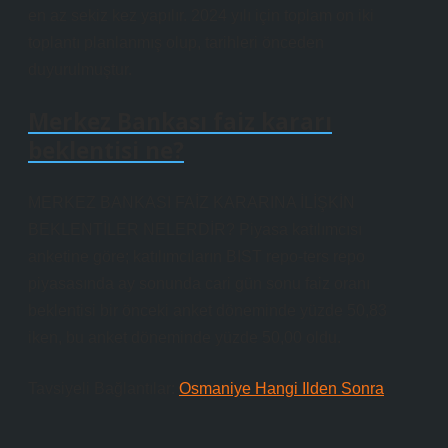
en az sekiz kez yapılır. 2024 yılı için toplam on iki
toplantı planlanmış olup, tarihleri ​​önceden
duyurulmuştur.
Merkez Bankası faiz kararı
beklentisi ne?
MERKEZ BANKASI FAİZ KARARINA İLİŞKİN
BEKLENTİLER NELERDİR? Piyasa katılımcısı
anketine göre; katılımcıların BIST repo-ters repo
piyasasında ay sonunda cari gün sonu faiz oranı
beklentisi bir önceki anket döneminde yüzde 50,83
iken, bu anket döneminde yüzde 50,00 oldu.
Tavsiyeli Bağlantılar:
Osmaniye Hangi Ilden Sonra