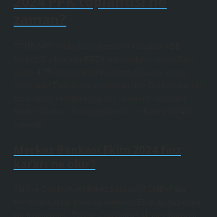
2024 PPK toplantısı ne
zaman?
TCMB MPC toplantısına geri sayım başladı. ABD
Merkez Bankası’nın (FED) faiz oranlarını yüzde 5’ten
yüzde 4,75’e düşürmesinin ardından Kasım ayında
gündemde Türkiye Cumhuriyet Merkez Bankası’nın faiz
kararı vardı. Geçtiğimiz ay faiz oranlarını sabit tutan
Merkez Bankası, bu ay toplantısını 21 Kasım 2024’te
yapacak.
Merkez Bankası Ekim 2024 faiz
kararı ne olur?
Türkiye Cumhuriyet Merkez Bankası (TCMB) Para
Politikası Kurulu, merakla beklenen Ekim ayı faiz oranı
kararını açıkladı. Türkiye Cumhuriyet Merkez Bankası