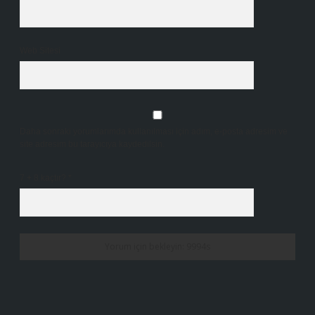
Web Sitesi
Daha sonraki yorumlarımda kullanılması için adım, e-posta adresim ve
site adresim bu tarayıcıya kaydedilsin.
7 + 8 kaçtır?
*