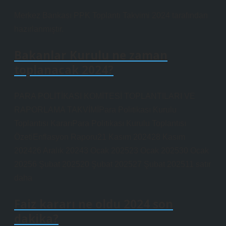
Merkez Bankası PPK Toplantı Takvimi 2024 tarafından
hazırlanmıştır.
Bakanlar Kurulu ne zaman
toplanacak 2024?
PARA POLİTİKASI KOMİTESİ TOPLANTILARI VE
RAPORLAMA TAKVİMİPara Politikası Kurulu
Toplantısı KararıPara Politikası Kurulu Toplantısı
ÖzetiEnflasyon Raporu21 Kasım 202428 Kasım
202426 Aralık 20243 Ocak 202523 Ocak 202530 Ocak
20256 Şubat 202520 Şubat 202527 Şubat 202511 satır
daha
Faiz kararı ne oldu 2024 son
dakika?