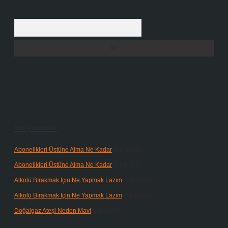
Arama
Son yorumlar
Abonelikleri Üstüne Alma Ne Kadar
için
admin
Abonelikleri Üstüne Alma Ne Kadar
için
Meral
Alkolü Bırakmak Için Ne Yapmak Lazım
için
admin
Alkolü Bırakmak Için Ne Yapmak Lazım
için
Güneş
Doğalgaz Ateşi Neden Mavi
için
admin