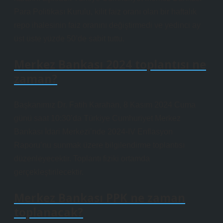
Para Politikası Kurulu, kilit faiz oranı olan bir haftalık
repo ihalesinin faiz oranını değiştirmedi ve yedinci ay
üst üste yüzde 50’de sabit tuttu.
Merkez Bankası 2024 toplantısı ne
zaman?
Başkanımız Dr. Fatih Karahan, 8 Kasım 2024 Cuma
günü saat 10:30’da Türkiye Cumhuriyet Merkez
Bankası İdari Merkezi’nde 2024-IV Enflasyon
Raporu’nu sunmak üzere bilgilendirme toplantısı
düzenleyecektir. Toplantı fiziki ortamda
gerçekleştirilecektir.
Merkez Bankası PPK ne zaman
toplanacak?