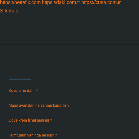
https://nettefix.com
https://daki.com.tr
https://cusa.com.tr
Sitemap
Sidebar
Son Yazılar
Kuvere ne dahil ?
Ağustos 8, 2026
Maaş avansları ne zaman kapatılır ?
Ağustos 7, 2026
Dove krem İsrail malı mı ?
Ağustos 6, 2026
Kumrunun yanında ne içilir ?