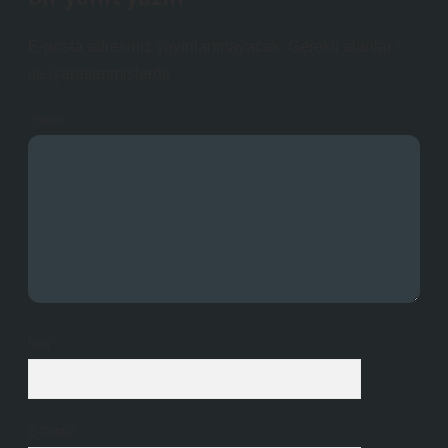
E-posta adresiniz yayınlanmayacak.
Gerekli alanlar
*
ile işaretlenmişlerdir
Yorum
İsim*
E-Posta*