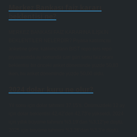
Merkez Bankası faiz kararı
beklentisi ne?
MERKEZ BANKASI FAİZ KARARINA İLİŞKİN
BEKLENTİLER NELERDİR? Piyasa katılımcısı
anketine göre; katılımcıların BIST repo-ters repo
piyasasında ay sonunda cari gün sonu faiz oranı
beklentisi bir önceki anket döneminde yüzde 50,83
iken, bu anket döneminde yüzde 50,00 oldu.
2024 dolar kuru ne olur?
Yıl sonu için dolar tahmini 37.15’ti. Önümüzdeki 12 ay
için dolar beklentisi 42.42’den 42.73’e yükseldi. 2024
için yıllık büyüme tahmini %3.19’dan %3.12’ye düştü.
2025 için büyüme tahmini %3.36’dan %3.3’e düştü.