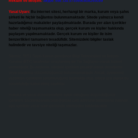
Reklam ve İletişim:
Skype: live:.cid.575569c608265c69
Yasal Uyarı:
Bu internet sitesi, herhangi bir marka, kurum veya şahıs
şirketi ile hiçbir bağlantısı bulunmamaktadır. Sitede yalnızca kendi
hazırladığımız makaleler paylaşılmaktadır. Burada yer alan içerikler
haber niteliği taşımamakta olup, gerçek kurum ve kişiler hakkında
paylaşım yapılmamaktadır. Gerçek kurum ve kişiler ile isim
benzerlikleri tamamen tesadüfidir. Sitemizdeki bilgiler taslak
halindedir ve tavsiye niteliği taşımazlar.
Sitemiz, 5651 Sayılı Kanun gereğince Bilgi Teknolojileri ve İletişim
Kurumu (BTK) tarafından onaylanmış bir Yer Sağlayıcı olarak hizmet
vermektedir. Bu nedenle, sitedeki içerikleri proaktif olarak denetleme
veya araştırma yükümlülüğümüz bulunmamaktadır. Ancak, üyelerimiz
yazdıkları içeriklerin sorumluluğunu taşımakta olup, siteye üye olarak bu
sorumluluğu kabul etmiş sayılırlar.
Hukuka ve yasal düzenlemelere aykırı olduğunu düşündüğünüz
içerikleri,
backlinkpanelicomtr@gmail.com
adresine bildirmeniz halinde,
ilgili içerikler yasal süre içerisinde sitemizden kaldırılacaktır.