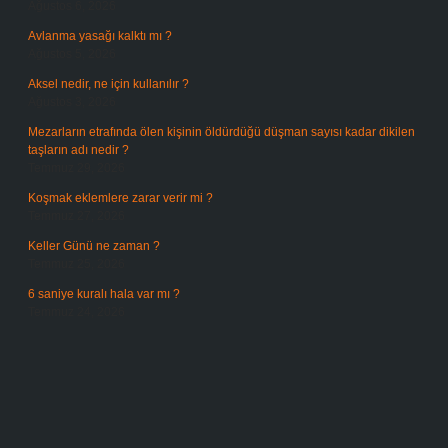
Ağustos 6, 2026
Avlanma yasağı kalktı mı ?
Ağustos 5, 2026
Aksel nedir, ne için kullanılır ?
Ağustos 3, 2026
Mezarların etrafında ölen kişinin öldürdüğü düşman sayısı kadar dikilen
taşların adı nedir ?
Temmuz 29, 2026
Koşmak eklemlere zarar verir mi ?
Temmuz 27, 2026
Keller Günü ne zaman ?
Temmuz 25, 2026
6 saniye kuralı hala var mı ?
Temmuz 24, 2026