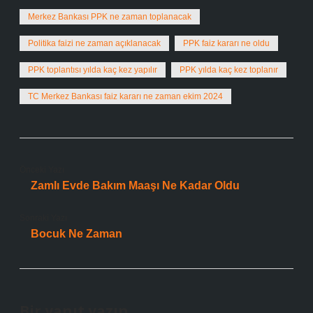
Merkez Bankası PPK ne zaman toplanacak
Politika faizi ne zaman açıklanacak
PPK faiz kararı ne oldu
PPK toplantısı yılda kaç kez yapılır
PPK yılda kaç kez toplanır
TC Merkez Bankası faiz kararı ne zaman ekim 2024
Önceki Yazı
Zamlı Evde Bakım Maaşı Ne Kadar Oldu
Sonraki Yazı
Bocuk Ne Zaman
Bir yanıt yazın