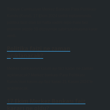
Türkiye Cumhuriyet Merkez Bankası Para Politikası
Kurulu (Kurul), 17 Ekim 2024 tarihli toplantısında,
politika faizi olan bir hafta vadeli repo ihale faiz
oranının yüzde 50 düzeyinde sabit tutulmasına karar
verdi.
Politika faizi ne zaman
açıklanacak?
Merkez bankasının kasım ayı faiz kararı ne zaman
açıklanacak? Merkez bankası Para Politikası
Kurulu’nun kasım ayı faiz kararı 21 Kasım 2024’te
açıklanacak.
17 Ekim Merkez Bankası faiz
kararı ne oldu?