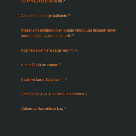
Avlanma yasağı kalktı mı ?
Ağustos 5, 2026
Aksel nedir, ne için kullanılır ?
Ağustos 3, 2026
Mezarların etrafında ölen kişinin öldürdüğü düşman sayısı
kadar dikilen taşların adı nedir ?
Temmuz 29, 2026
Koşmak eklemlere zarar verir mi ?
Temmuz 27, 2026
Keller Günü ne zaman ?
Temmuz 25, 2026
6 saniye kuralı hala var mı ?
Temmuz 24, 2026
Astrolojide 3. ve 4. ev konuları nelerdir ?
Temmuz 21, 2026
n
Çukurova ilçe nüfusu kaç ?
Temmuz 19, 2026