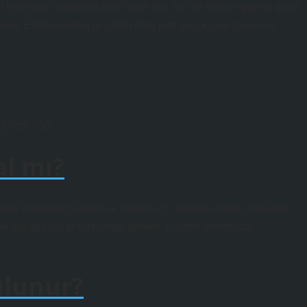
f enerjileri uzaklaştırarak takan kişi için bir kalkan görevi görür.
 çeker. Erkeksi enerjiye sahip olan pirit taşı, kişiye güven ve
ş 005 – 33.
al mı?
li maden ruhsatları ve izinleri için başvuru süreci başlatılır.
e olduğunun araştırılması gerekir. Maden arama için
ulunur?