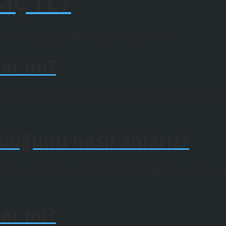
kaç TL?
a olup, kilogram fiyatı kampanyalar hariç 350 TL’dir.
var mı?
çek altın içerdiğini gösteriyor. Ancak, piritte bulunan bu altın,
lduğunu nasıl anlarız?
ü kırmayın. Bu sadece bir tesadüf. Gerçek olduğunu kanıtlamanı
.
ker mi?