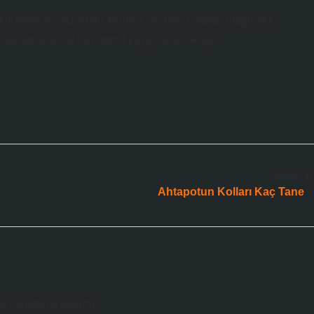
lılaşma ile oluşabilir. Birincil ve ikincil olarak magmatik
 damarlarda ve bazı tortul kayaçlarda oluşur.
Sonraki Yaz
Ahtapotun Kolları Kaç Tane
le işaretlenmişlerdir