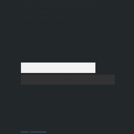
Hukuka ve yasal düzenlemelere aykırı olduğunu
düşündüğünüz içerikleri,
backlinkpanelicomtr@gmail.com
adresine bildirmeniz halinde, ilgili içerikler yasal süre
içerisinde sitemizden kaldırılacaktır.
Arama
Son yorumlar