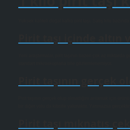
1 kilo pirit taşı 
Yüksek kaliteli doğal kalko pirit taşı. Satış kilo bazınd
Pirit taşı içinde altın 
Yeni araştırmalar, pirit taşının bazen çok az miktarda ger
standart mikroskoplarla bile gözlemlenemiyor.
Pirit taşının gerçek o
Pirit taşının gerçek olup olmadığını anlamak için ürün
bir diğer yolu da kibritle yakmaktır. Yanmazsa gerçektir
Pirit taşı mıknatıs çe