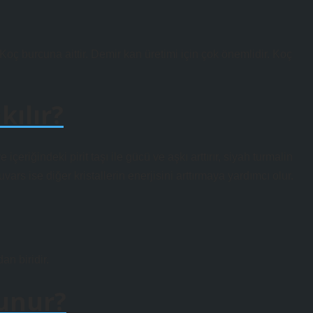
r Koç burcuna aittir. Demir kan üretimi için çok önemlidir. Koç
kılır?
 içeriğindeki pirit taşı ile gücü ve aşkı arttırır, siyah turmalin
vars ise diğer kristallerin enerjisini arttırmaya yardımcı olur.
an biridir.
lunur?