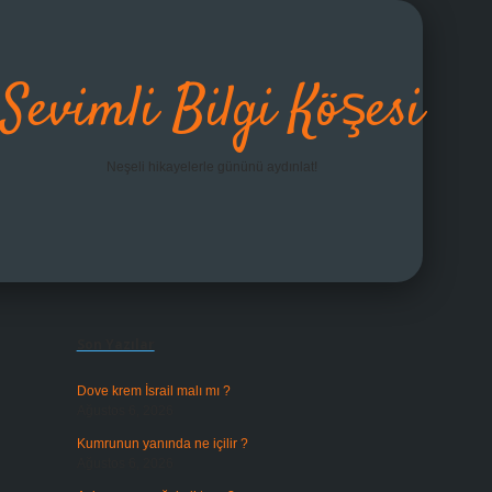
Sevimli Bilgi Köşesi
Neşeli hikayelerle gününü aydınlat!
Sidebar
grandoperabet giriş
Son Yazılar
Dove krem İsrail malı mı ?
Ağustos 6, 2026
Kumrunun yanında ne içilir ?
Ağustos 6, 2026