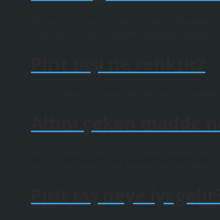
Oluşum: Pirit yaygın bir sülfür mineralidir. Magmatik fark
kayaçlarda, kontakt metamorfik yataklarda, hidrotermal
Pirit taşı ne renktir?
Pirit Taşı Nedir? Pirit, genellikle altın sarısı veya meta
Altını çeken madde n
Her iki ucundan, yani kuzey ve güney kutuplarından many
nikel gibi mineralleri çeker. Bakır-alüminyum, radyum,
Pirit taş neye iyi gelir