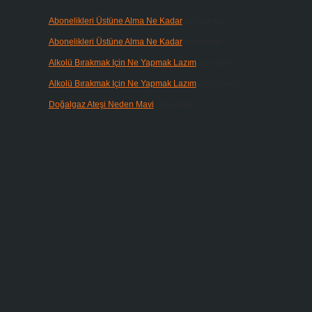
Abonelikleri Üstüne Alma Ne Kadar
için
admin
Abonelikleri Üstüne Alma Ne Kadar
için
Meral
Alkolü Bırakmak Için Ne Yapmak Lazım
için
admin
Alkolü Bırakmak Için Ne Yapmak Lazım
için
Güneş
Doğalgaz Ateşi Neden Mavi
için
admin