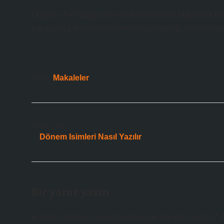
Oluşum: Pirit yaygın bir sülfür mineralidir. Magmatik fark
kayaçlarda, kontakt metamorfik yataklarda, hidrotermal
Tarih:
Makaleler
Önceki Yazı
Dönem Isimleri Nasıl Yazılır
Bir yanıt yazın
E-posta adresiniz yayınlanmayacak.
Gerekli alanlar
*
i