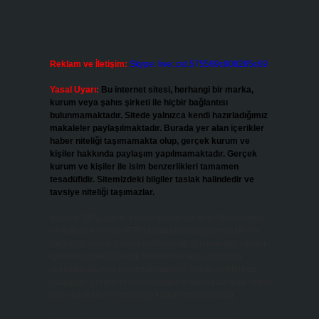
Reklam ve İletişim:
Skype: live:.cid.575569c608265c69
Yasal Uyarı:
Bu internet sitesi, herhangi bir marka,
kurum veya şahıs şirketi ile hiçbir bağlantısı
bulunmamaktadır. Sitede yalnızca kendi hazırladığımız
makaleler paylaşılmaktadır. Burada yer alan içerikler
haber niteliği taşımamakta olup, gerçek kurum ve
kişiler hakkında paylaşım yapılmamaktadır. Gerçek
kurum ve kişiler ile isim benzerlikleri tamamen
tesadüfidir. Sitemizdeki bilgiler taslak halindedir ve
tavsiye niteliği taşımazlar.
Sitemiz, 5651 Sayılı Kanun gereğince Bilgi Teknolojileri
ve İletişim Kurumu (BTK) tarafından onaylanmış bir Yer
Sağlayıcı olarak hizmet vermektedir. Bu nedenle, sitedeki
içerikleri proaktif olarak denetleme veya araştırma
yükümlülüğümüz bulunmamaktadır. Ancak, üyelerimiz
yazdıkları içeriklerin sorumluluğunu taşımakta olup, siteye
üye olarak bu sorumluluğu kabul etmiş sayılırlar.