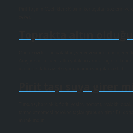
Pirit Taşının Özellikleri: Kişinin konuşulan sözlerin ve
çeker.
Toprakta altın olduğu 
Günümüzde altın yatakları, yer yüzeyinde altın içeren ka
Araştırmacılar, yeni altın yatakları aramak için bitki ö
üzerinde daha az etki yaratacağını vurgulamaktadır.
Pirit taşı suya girer m
Turkuaz, ham akik, florit, yeşim, hematit, malakit, opal, sel
temas etmemesi gereken taşlar grubuna girer. Bu doğal
mümkündür.