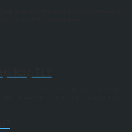
Ne yazık ki mıknatıslar bazı maddeleri çekemez ve paralar da
r, taş, kumaş, plastik ve camı çekemez.
şı kaç TL?
ve ayrıca Sri Lanka, Tanzanya ve Hindistan’da da çıkarılıyor.
i ABD’deki Smithsonian Enstitüsü’nde sergileniyor. 65.08
mi?