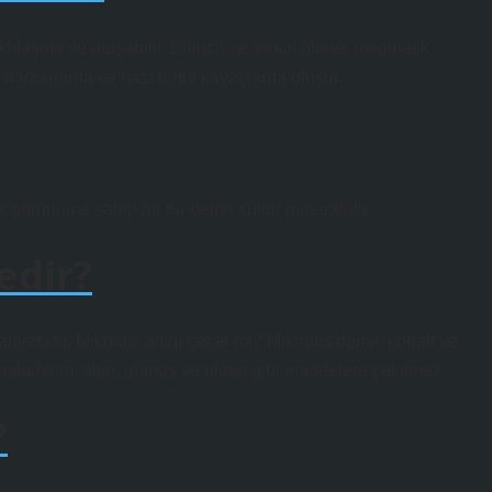
lılaşma ile oluşabilir. Birincil ve ikincil olarak magmatik
 damarlarda ve bazı tortul kayaçlarda oluşur.
lik görünüme sahip bir tür demir sülfür mineralidir.
edir?
etiktir. Mıknatıs altını çeker mi? Mıknatıs demir, kobalt ve
 paladyum, altın, gümüş ve platin gibi maddelere çekilmez.
?