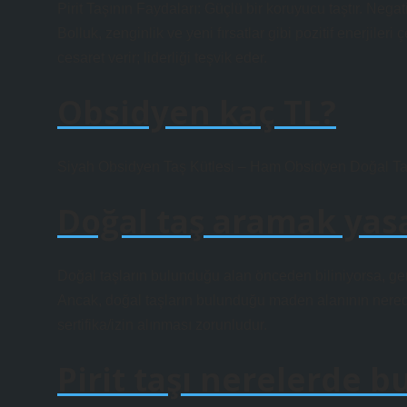
Pirit Taşının Faydaları: Güçlü bir koruyucu taştır. Negati
Bolluk, zenginlik ve yeni fırsatlar gibi pozitif enerjileri
cesaret verir; liderliği teşvik eder.
Obsidyen kaç TL?
Siyah Obsidyen Taş Kütlesi – Ham Obsidyen Doğal Ta
Doğal taş aramak yas
Doğal taşların bulunduğu alan önceden biliniyorsa, gerek
Ancak, doğal taşların bulunduğu maden alanının nered
sertifika/izin alınması zorunludur.
Pirit taşı nerelerde b