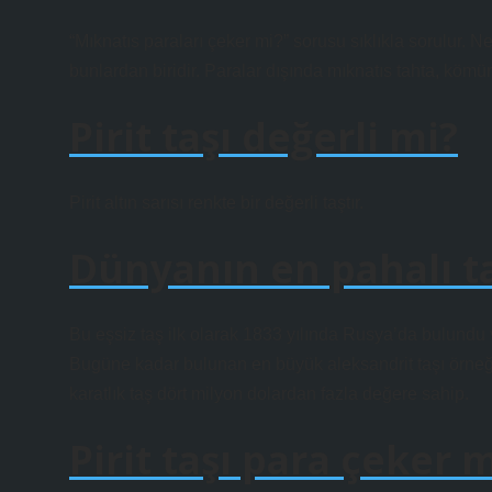
“Mıknatıs paraları çeker mi?” sorusu sıklıkla sorulur. 
bunlardan biridir. Paralar dışında mıknatıs tahta, kömü
Pirit taşı değerli mi?
Pirit altın sarısı renkte bir değerli taştır.
Dünyanın en pahalı ta
Bu eşsiz taş ilk olarak 1833 yılında Rusya’da bulundu 
Bugüne kadar bulunan en büyük aleksandrit taşı örneğ
karatlık taş dört milyon dolardan fazla değere sahip.
Pirit taşı para çeker 