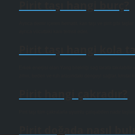
Pirit taşı hangi burç?
Ayrıca demir içeren hematit, kan taşı ve pirit gibi taşla
ayrıca vücuttaki kanı temsil eder.
Pirit taşı hangi kola ta
Erkek enerjisi olan Yang bilekliği sağ tarafa takılabilir ve
zihin, beden ve ruh arasındaki dengeyi sağlar, kristal ku
Pirit hangi çakradır?
Pirit taşı tüm çakralarla uyumlu çalışabilen nadir taşlard
Pirit doğada nasıl bu