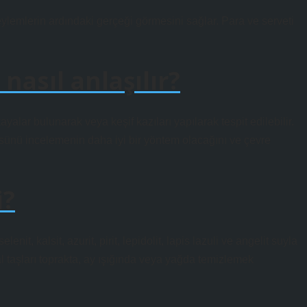
 eylemlerin ardındaki gerçeği görmesini sağlar. Para ve serveti
nasıl anlaşılır?
yalar bulunarak veya keşif kazıları yapılarak tespit edilebilir.
rtüsünü incelemenin daha iyi bir yöntem olacağını ve çevre
i?
enit, kalsit, azurit, pirit, lepidolit, lapis lazuli ve angelit suyla
 taşları toprakta, ay ışığında veya yağda temizlemek