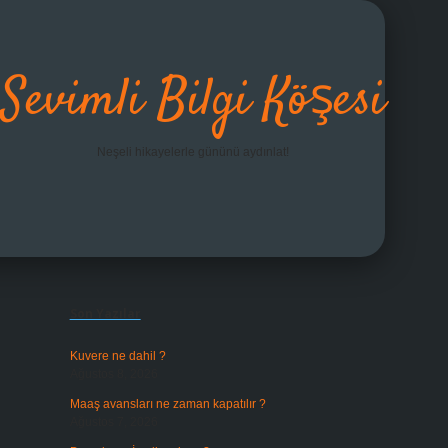
Sevimli Bilgi Köşesi
Neşeli hikayelerle gününü aydınlat!
Sidebar
grandopera
Son Yazılar
Kuvere ne dahil ?
Ağustos 8, 2026
Maaş avansları ne zaman kapatılır ?
Ağustos 7, 2026