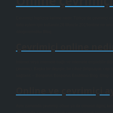
Online çevrimiç
Çevrimiçi İngilizce kelime nedir, Türkçe’de çevrimiçi ol
türlü eylem için kullanılır.28 Muscle 2019online ne anla
›blogiiiienstitu› Blog
Çevrimiçi online nedi
İnternet veya internete bağlı ve internete erişilebilir diğ
çevrimiçi. Başka bir deyişle, bir cihaz (bilgisayar, cep 
bağlanır. – Bosporus Bosporus Enstitüsü Blog ›Blog› 
Online ve çevrimiçi a
Aynı zamanda çevrimiçi olsun ya da olmasın ilginç kel
olduğunda, çevrimiçi olarak çevrimiçi olarak tanımlana