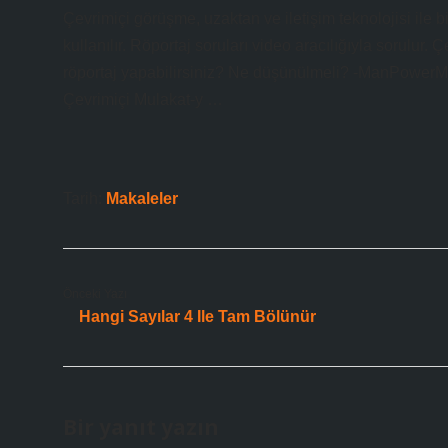
Çevrimiçi görüşme, uzaktan ve iletişim teknolojisi ile bir
kullanılır. Röportaj soruları video aracılığıyla sorulur.
röportaj yapabilirsiniz? Ne düşünülmeli? -ManPower
Çevrimiçi Mulakat-y …
Tarih:
Makaleler
Önceki Yazı
Hangi Sayılar 4 Ile Tam Bölünür
Bir yanıt yazın