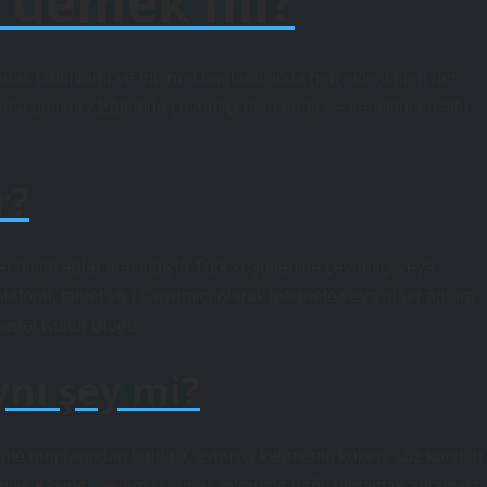
i demek mi?
arak tanımlanır ve İnternet bağlantısında gerçekleştirilen her
ma geliyor? Eğitimde çevrimiçi olan nedir? – iienstituiienstitu
r?
er dijital ağlar aracılığıyla Türk koşulları ile çevrimiçi veya
telefonu, tablet vb.) Çevrimiçi olarak internete veya diğer ağlara
Genel Kültür Blogu
ynı şey mi?
ime gruplarından biridir. Çevrimiçi kelimenin kökeni söz konusu
bilir. Aksine, çevrimiçi olmak internete bağlı olmamak anlamına