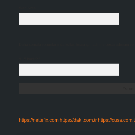
Web Sitesi
Daha sonraki yorumlarımda kullanılması için adım, e-posta adresim ve s
9 - 5 kaçtır?
*
https://nettefix.com
https://daki.com.tr
https://cusa.com.t