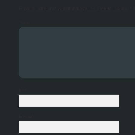
E-posta adresiniz yayınlanmayacak.
Gerekli alanlar
*
i
Yorum
İsim*
E-Posta*