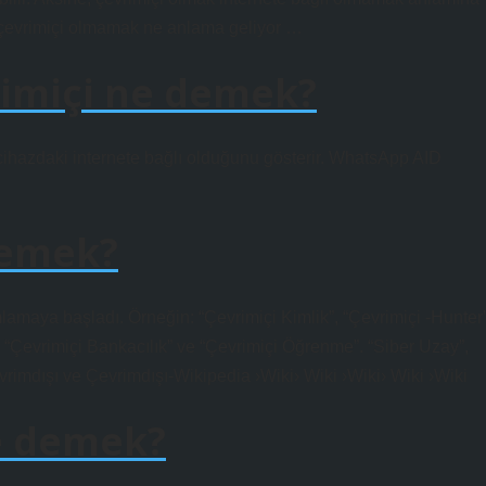
çevrimiçi olmamak ne anlama geliyor …
rimiçi ne demek?
 cihazdaki internete bağlı olduğunu gösterir. WhatsApp AID
demek?
nımlamaya başladı. Örneğin: “Çevrimiçi Kimlik”, “Çevrimiçi -Hunter”
, “Çevrimiçi Bankacılık” ve “Çevrimiçi Öğrenme”. “Siber Uzay”,
vrimdışı ve Çevrimdışı-Wikipedia ›Wiki› Wiki ›Wiki› Wiki ›Wiki
e demek?