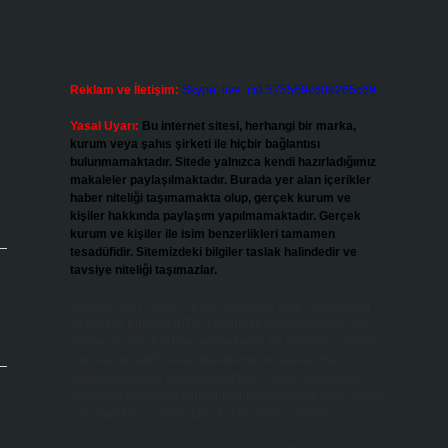
Reklam ve İletişim:
Skype: live:.cid.575569c608265c69
Yasal Uyarı:
Bu internet sitesi, herhangi bir marka,
kurum veya şahıs şirketi ile hiçbir bağlantısı
bulunmamaktadır. Sitede yalnızca kendi hazırladığımız
makaleler paylaşılmaktadır. Burada yer alan içerikler
haber niteliği taşımamakta olup, gerçek kurum ve
kişiler hakkında paylaşım yapılmamaktadır. Gerçek
kurum ve kişiler ile isim benzerlikleri tamamen
tesadüfidir. Sitemizdeki bilgiler taslak halindedir ve
tavsiye niteliği taşımazlar.
ı
Sitemiz, 5651 Sayılı Kanun gereğince Bilgi Teknolojileri
ve İletişim Kurumu (BTK) tarafından onaylanmış bir Yer
Sağlayıcı olarak hizmet vermektedir. Bu nedenle, sitedeki
içerikleri proaktif olarak denetleme veya araştırma
yükümlülüğümüz bulunmamaktadır. Ancak, üyelerimiz
yazdıkları içeriklerin sorumluluğunu taşımakta olup, siteye
üye olarak bu sorumluluğu kabul etmiş sayılırlar.