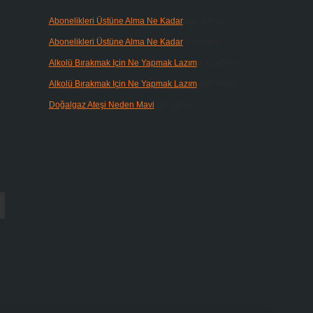
Abonelikleri Üstüne Alma Ne Kadar
için
admin
Abonelikleri Üstüne Alma Ne Kadar
için
Meral
Alkolü Bırakmak Için Ne Yapmak Lazım
için
admin
Alkolü Bırakmak Için Ne Yapmak Lazım
için
Güneş
Doğalgaz Ateşi Neden Mavi
için
admin