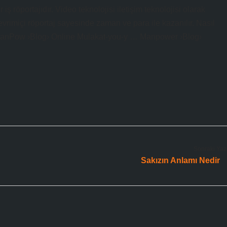
 iş röportajıdır. Video teknolojisi iletişim teknolojisi olarak
 Çevrimiçi röportaj sayesinde zaman ve para ile kazanılır. Nasıl
ManPow ›Blog› Online Mulakat-you-y … Manpower ›Blog›
Sonraki Yaz
Sakızın Anlamı Nedir