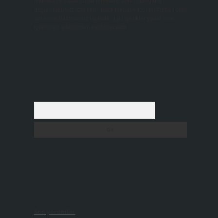
Hukuka ve yasal düzenlemelere aykırı olduğunu
düşündüğünüz içerikleri,
backlinkpanelicomtr@gmail.com
adresine bildirmeniz halinde, ilgili içerikler yasal süre
içerisinde sitemizden kaldırılacaktır.
Arama
Son yorumlar