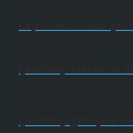
gelmez.24 Bu ne anlama geliyor? Çevrimiçi olmak ve 
Cep telefonunda çev
Bir kullanıcının çevrimiçi olması, WhatsApp’ın açık ve
CenterWhatsapp.com ›Aşırı Yük
Çevrimiçi olarak ne 
“Online” internetteki faaliyetleri ve mevcut verileri ta
“Çevrimiçi Kumar”, “Çevrimiçi Oyun”, “Çevrimiçi Vitrin”
“Siber Suç”, “E-posta” ve “E-Ticaret” kelimelerde … Çe
Çevrimiçi görüşme n