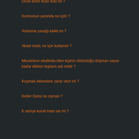
Dove krem İsrail malı mı ?
Ağustos 6, 2026
Kumrunun yanında ne içilir ?
Ağustos 6, 2026
Avlanma yasağı kalktı mı ?
Ağustos 5, 2026
Aksel nedir, ne için kullanılır ?
Ağustos 3, 2026
Mezarların etrafında ölen kişinin öldürdüğü düşman sayısı
kadar dikilen taşların adı nedir ?
Temmuz 29, 2026
Koşmak eklemlere zarar verir mi ?
Temmuz 27, 2026
Keller Günü ne zaman ?
Temmuz 25, 2026
6 saniye kuralı hala var mı ?
Temmuz 24, 2026