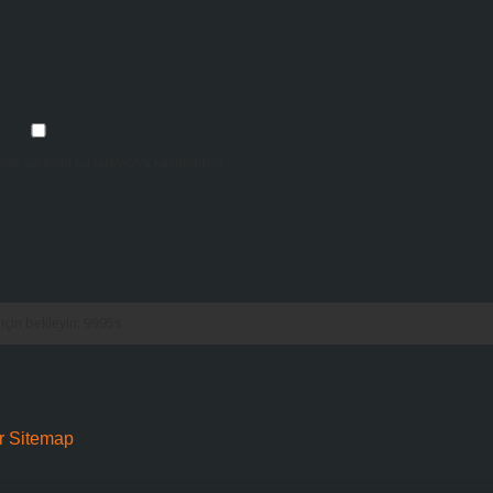
ite adresim bu tarayıcıya kaydedilsin.
r
Sitemap