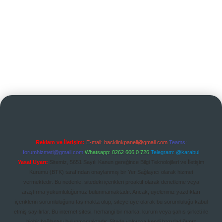
Reklam ve İletişim:
E-mail:
backlinkpaneli@gmail.com
Teams:
forumhizmeti@gmail.com
Whatsapp: 0262 606 0 726
Telegram: @karabul
Yasal Uyarı:
Sitemiz, 5651 Sayılı Kanun gereğince Bilgi Teknolojileri ve İletişim
Kurumu (BTK) tarafından onaylanmış bir Yer Sağlayıcı olarak hizmet
vermektedir. Bu nedenle, sitedeki içerikleri proaktif olarak denetleme veya
araştırma yükümlülüğümüz bulunmamaktadır. Ancak, üyelerimiz yazdıkları
içeriklerin sorumluluğunu taşımakta olup, siteye üye olarak bu sorumluluğu kabul
etmiş sayılırlar. Bu internet sitesi, herhangi bir marka, kurum veya şahıs şirketi ile
hiçbir bağlantısı bulunmamaktadır. Sitede yalnızca kendi hazırladığımız