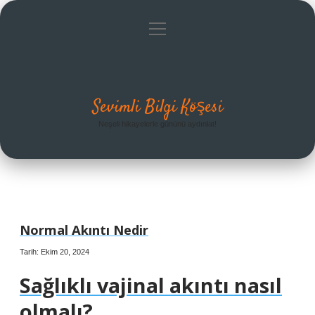
menüyü
Anasayfa
Gizlilik Politikası
Yasal Uyarı
aç
Hakkımızda
Sevimli Bilgi Köşesi
Neşeli hikayelerle gününü aydınlat!
Normal Akıntı Nedir
Tarih: Ekim 20, 2024
Sağlıklı vajinal akıntı nasıl
olmalı?