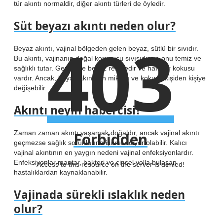
tür akıntı normaldir, diğer akıntı türleri de öyledir.
Süt beyazı akıntı neden olur?
403
Beyaz akıntı, vajinal bölgeden gelen beyaz, sütlü bir sıvıdır.
Bu akıntı, vajinanın doğal koruyucu sıvısıdır ve onu temiz ve
sağlıklı tutar. Genellikle beyaz renktedir ve hafif bir kokusu
vardır. Ancak, beyaz akıntının miktarı ve kokusu kişiden kişiye
değişebilir.
Akıntı neyin habercisi?
Zaman zaman akıntı yaşamak doğaldır, ancak vajinal akıntı
Forbidden
geçmezse sağlık sorunlarına işaret ediyor olabilir. Kalıcı
vajinal akıntının en yaygın nedeni vajinal enfeksiyonlardır.
Enfeksiyonlar mantar, bakteri ve cinsel yolla bulaşan
Access to this resource on the server is denied!
hastalıklardan kaynaklanabilir.
Vajinada sürekli ıslaklık neden
olur?