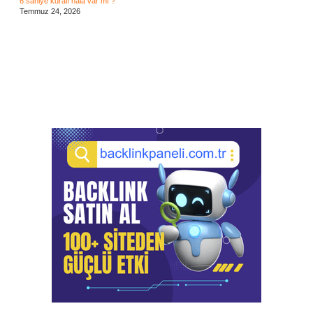
6 saniye kuralı hala var mı ?
Temmuz 24, 2026