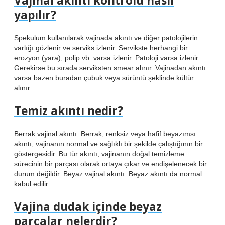
Vajinal akıntı kontrolü nasıl
yapılır?
Spekulum kullanılarak vajinada akıntı ve diğer patolojilerin
varlığı gözlenir ve serviks izlenir. Servikste herhangi bir
erozyon (yara), polip vb. varsa izlenir. Patoloji varsa izlenir.
Gerekirse bu sırada serviksten smear alınır. Vajinadan akıntı
varsa bazen buradan çubuk veya sürüntü şeklinde kültür
alınır.
Temiz akıntı nedir?
Berrak vajinal akıntı: Berrak, renksiz veya hafif beyazımsı
akıntı, vajinanın normal ve sağlıklı bir şekilde çalıştığının bir
göstergesidir. Bu tür akıntı, vajinanın doğal temizleme
sürecinin bir parçası olarak ortaya çıkar ve endişelenecek bir
durum değildir. Beyaz vajinal akıntı: Beyaz akıntı da normal
kabul edilir.
Vajina dudak içinde beyaz
parçalar nelerdir?