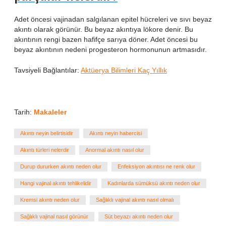
Adet öncesi vajinadan salgılanan epitel hücreleri ve sıvı beyaz
akıntı olarak görünür. Bu beyaz akıntıya lökore denir. Bu
akıntının rengi bazen hafifçe sarıya döner. Adet öncesi bu
beyaz akıntının nedeni progesteron hormonunun artmasıdır.
Tavsiyeli Bağlantılar:
Aktüerya Bilimleri Kaç Yıllık
Tarih:
Makaleler
Akıntı neyin belirtisidir
Akıntı neyin habercisi
Akıntı türleri nelerdir
Anormal akıntı nasıl olur
Durup dururken akıntı neden olur
Enfeksiyon akıntısı ne renk olur
Hangi vajinal akıntı tehlikelidir
Kadınlarda sümüksü akıntı neden olur
Kremsi akıntı neden olur
Sağlıklı vajinal akıntı nasıl olmalı
Sağlıklı vajinal nasıl görünür
Süt beyazı akıntı neden olur