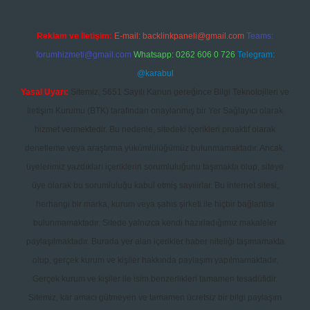
Reklam ve İletişim:
E-mail:
backlinkpaneli@gmail.com
Teams:
forumhizmeti@gmail.com
Whatsapp: 0262 606 0 726
Telegram:
@karabul
Yasal Uyarı:
Sitemiz, 5651 Sayılı Kanun gereğince Bilgi Teknolojileri ve
İletişim Kurumu (BTK) tarafından onaylanmış bir Yer Sağlayıcı olarak
hizmet vermektedir. Bu nedenle, sitedeki içerikleri proaktif olarak
denetleme veya araştırma yükümlülüğümüz bulunmamaktadır. Ancak,
üyelerimiz yazdıkları içeriklerin sorumluluğunu taşımakta olup, siteye
üye olarak bu sorumluluğu kabul etmiş sayılırlar. Bu internet sitesi,
herhangi bir marka, kurum veya şahıs şirketi ile hiçbir bağlantısı
bulunmamaktadır. Sitede yalnızca kendi hazırladığımız makaleler
paylaşılmaktadır. Burada yer alan içerikler haber niteliği taşımamakta
olup, gerçek kurum ve kişiler hakkında paylaşım yapılmamaktadır.
Gerçek kurum ve kişiler ile isim benzerlikleri tamamen tesadüfidir.
Sitemiz, kar amacı gütmeyen ve tamamen ücretsiz bir bilgi paylaşım