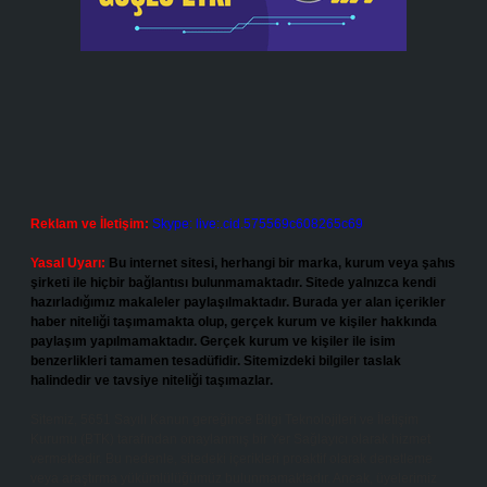
Reklam ve İletişim:
Skype: live:.cid.575569c608265c69
Yasal Uyarı:
Bu internet sitesi, herhangi bir marka, kurum veya şahıs
şirketi ile hiçbir bağlantısı bulunmamaktadır. Sitede yalnızca kendi
hazırladığımız makaleler paylaşılmaktadır. Burada yer alan içerikler
haber niteliği taşımamakta olup, gerçek kurum ve kişiler hakkında
paylaşım yapılmamaktadır. Gerçek kurum ve kişiler ile isim
benzerlikleri tamamen tesadüfidir. Sitemizdeki bilgiler taslak
halindedir ve tavsiye niteliği taşımazlar.
Sitemiz, 5651 Sayılı Kanun gereğince Bilgi Teknolojileri ve İletişim
Kurumu (BTK) tarafından onaylanmış bir Yer Sağlayıcı olarak hizmet
vermektedir. Bu nedenle, sitedeki içerikleri proaktif olarak denetleme
veya araştırma yükümlülüğümüz bulunmamaktadır. Ancak, üyelerimiz