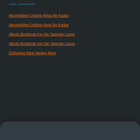
Son yorumlar
Abonelikleri Üstüne Alma Ne Kadar
için
admin
Abonelikleri Üstüne Alma Ne Kadar
için
Meral
Alkolü Bırakmak Için Ne Yapmak Lazım
için
admin
Alkolü Bırakmak Için Ne Yapmak Lazım
için
Güneş
Doğalgaz Ateşi Neden Mavi
için
admin
ndoperabet giriş