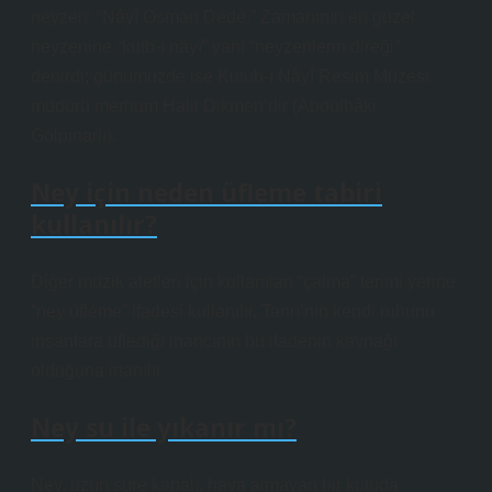
neyzen: “Nâyî Osman Dede.” Zamanının en güzel
neyzenine “kutb-ı nâyî” yani “neyzenlerin direği”
denirdi; günümüzde ise Kutub-ı Nâyî Resim Müzesi
müdürü merhum Halil Dikmen’dir (Abdülbâki
Gölpınarlı).
Ney için neden üfleme tabiri
kullanılır?
Diğer müzik aletleri için kullanılan “çalma” terimi yerine
“ney üfleme” ifadesi kullanılır. Tanrı’nın kendi ruhunu
insanlara üflediği inancının bu ifadenin kaynağı
olduğuna inanılır.
Ney su ile yıkanır mı?
Ney, uzun süre kapalı, hava almayan bir kutuda