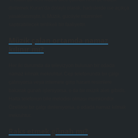
dinlemek Kuran’da dolaylı olarak, hadislerde ise açıkça
yasaklanmıştır. ii. Müzik, gücüyle müminleri
saptırabilecek tehlikeli bir faaliyettir.
Müzik çalan ortamda namaz
kılınır mı?
Her iki durumda da televizyon bulunan bir odada
namaz kılmak mekruhtur. Cep telefonunda bir çalgı
çalınıyorsa veya internete girip haram resimlere
bakarak günah işleniyorsa, o da bir müzik aleti gibidir.
Hatta telefonun bile melodisi olması mümkündür.
Özellikle bir çalgı dinleniyorsa, o odada namaz kılmak
mekruhtur.
Raks etmek günah mı?