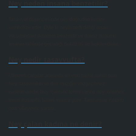
Ney neden insana benzetilir?
Tasavvuf düşüncesinde ney doğrudan insanı
sembolize eder. Öyle ki neyin yedi deliği insan
vücudundaki deliklere benzetilir ve dokuz düğümü
insanın rahimde geçirdiği dokuz ay ile ilişkilendirilir.
Ney nedir tasavvufta?
Üflemeli çalgılar arasında en eski tarihe sahip olan
Ney, tasavvufun ve dini müziğin vazgeçilmez
enstrümanıdır. Ney ‘çalmak’ terimi yerine ney ‘üflemek’
terimi kullanılır. İslami inanca göre, Tanrı insan ruhunu
ona ‘üfleyerek’ yaratır.
Ney çalan kadına ne denir?