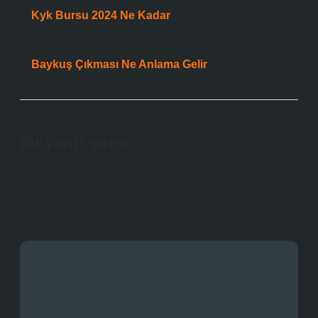
Kyk Bursu 2024 Ne Kadar
Sonraki Yazı
Baykuş Çıkması Ne Anlama Gelir
Bir yanıt yazın
E-posta adresiniz yayınlanmayacak.
Gerekli alanlar
*
ile işaretlenmişlerdir
Yorum