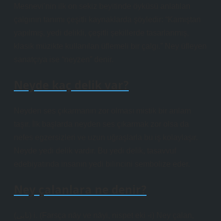
Mesnevi’nin ilk on sekiz beyitinde öyküsü anlatılan
çalgının tanımı çeşitli kaynaklarda şöyledir: “Kamıştan
yapılmış, yedi delikli, çeşitli şekillerde tasarlanmış,
klasik müzikte kullanılan üflemeli bir çalgı.” Ney üfleyen
sanatçıya ise “neyzen” denir.
Neyde kaç delik var?
Neyden ses çıkarmanın zor olması mistik bir anlam
taşır. İlk başlarda neyden ses çıkarmak zor olsa da
nefes egzersizleri ve uzun uğraşlarla bu iş kolaylaşır.
Neyde yedi delik vardır. Bu yedi delik, tasavvuf
edebiyatında insanın yedi bilincini sembolize eder.
Ney çalanlara ne denir?
(ﻧﺎﻳﻰ) i. (Farsça nāy ve nāyі, nispet eki -і) Ney çalan,