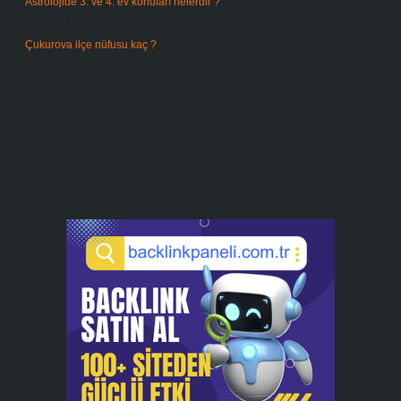
Astrolojide 3. ve 4. ev konuları nelerdir ?
Temmuz 21, 2026
Çukurova ilçe nüfusu kaç ?
Temmuz 19, 2026