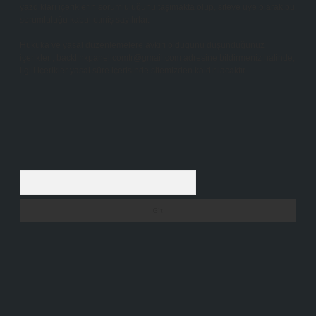
yazdıkları içeriklerin sorumluluğunu taşımakta olup, siteye üye olarak bu
sorumluluğu kabul etmiş sayılırlar.
Hukuka ve yasal düzenlemelere aykırı olduğunu düşündüğünüz
içerikleri,
backlinkpanelicomtr@gmail.com
adresine bildirmeniz halinde,
ilgili içerikler yasal süre içerisinde sitemizden kaldırılacaktır.
Arama