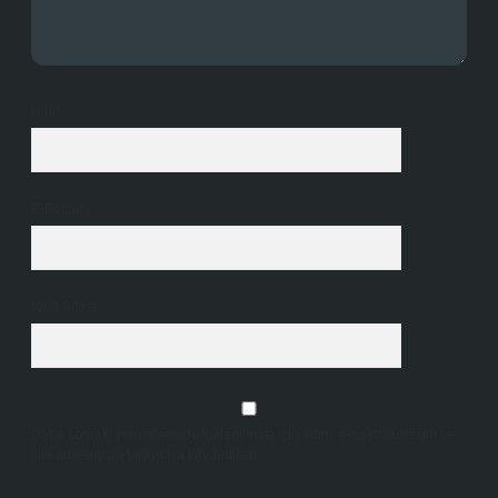
İsim*
E-Posta*
Web Sitesi
Daha sonraki yorumlarımda kullanılması için adım, e-posta adresim ve
site adresim bu tarayıcıya kaydedilsin.