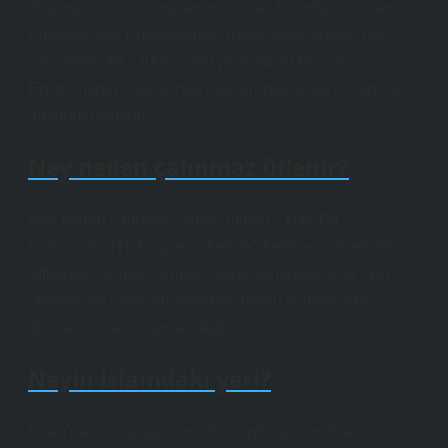
düşünülen bu enstrümanın en eski buluntusu, şu anda
Amerika’daki Philadelphia Üniversitesi Müzesi’nde
sergilenen MÖ 3000-2800 yıllarına ait Ney’dir.
Enstrümanın o dönemde dini törenlerde de kullanıldığı
düşünülmektedir.
Ney neden çalınmaz üflenir?
Ney neden çalınmak yerine üflenir? Türk Dil
Kurumu’na (TDK) göre “üflemek” kelimesinin anlamı
“üflemeli çalgılar çalmak” olarak tanımlanmıştır. Ney
üflemeli bir çalgı olduğundan, doğru kullanımı Ney’i
üflemek olmalı, çalmak değil.
Neyin İslamdaki yeri?
İslam’da da müziğe karşı bir cephe yoktur. İslam