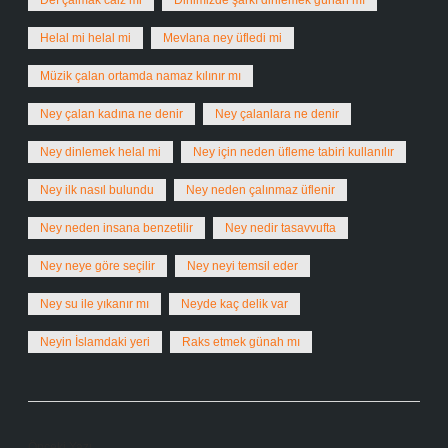
Def çalmak câiz mi
Dinimizde şarkı dinlemek günah mı
Helal mi helal mi
Mevlana ney üfledi mi
Müzik çalan ortamda namaz kılınır mı
Ney çalan kadına ne denir
Ney çalanlara ne denir
Ney dinlemek helal mi
Ney için neden üfleme tabiri kullanılır
Ney ilk nasıl bulundu
Ney neden çalınmaz üflenir
Ney neden insana benzetilir
Ney nedir tasavvufta
Ney neye göre seçilir
Ney neyi temsil eder
Ney su ile yıkanır mı
Neyde kaç delik var
Neyin İslamdaki yeri
Raks etmek günah mı
Önceki Yazı