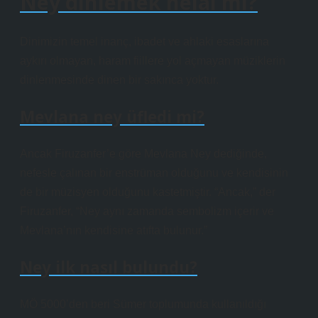
Ney dinlemek helal mi?
Dinimizin temel inanç, ibadet ve ahlaki esaslarına
aykırı olmayan, haram fiillere yol açmayan müziklerin
dinlenmesinde dinen bir sakınca yoktur.
Mevlana ney üfledi mi?
Ancak Firuzanfer’e göre Mevlana Ney dediğinde,
nefesle çalınan bir enstrüman olduğunu ve kendisinin
de bir müzisyen olduğunu kastetmiştir. “Ancak,” der
Firuzanfer, “Ney aynı zamanda sembolizm içerir ve
Mevlana’nın kendisine atıfta bulunur.”
Ney ilk nasıl bulundu?
MÖ 5000’den beri Sümer toplumunda kullanıldığı