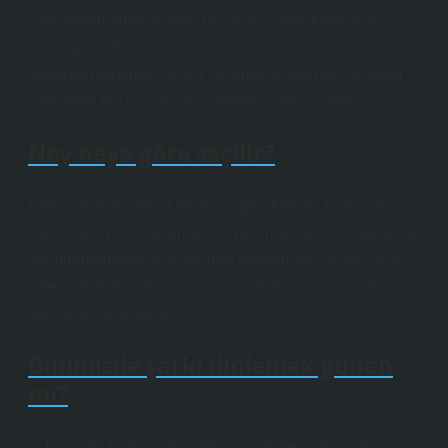
saklanmamalıdır. Bazen neyin ilk düğümünde küf
bulunabilir. Bu durumda ses kutusuna sert bir cisimle
dokunulmamalıdır. Suyla yıkamak, kurutmak ve tekrar
yağlamak küf oluşumunu ortadan kaldıracaktır.
Ney neye göre seçilir?
Kamış alırken dikkat edilmesi gerekenler: Kamışlar
kendi şekliyle kurutulmalı ve yakılmamalı veya güneşte
kurutulmamalıdır. Kamışlarda kahverengi-siyah yanık
izleri görülebilir. Kamışlar güneşte kurutulursa sarı
yerine beyaza döner.
Dinimizde şarkı dinlemek günah
mı?
“i. İslam’da hem müzik aleti çalmak hem de müzik