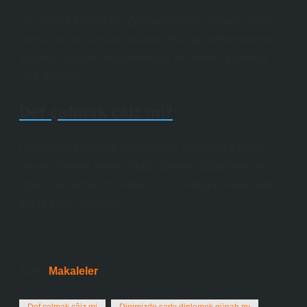
Cevariirü’l-Fatava’da: Zamanımızdaki sufilerin yaptığı
sema, ney ve rakslar haramdır. Bu faaliyetlere bilerek
katılmak veya bu faaliyetler için bir yerde toplanmak
caiz değildir.
Def çalmak câiz mi?
Günümüzde müziğe karşı oluşan çekingen tutumun
aksine, hemen hemen bütün âlimler, düğünlerde ve
diğer törenlerde tef çalmanın caiz olduğu konusunda
görüş birliği içindedir.
Tarih:
Makaleler